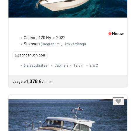
Nieuw
Galeon
,
420 Fly
2022
Sukosan
(
Biograd : 21,1 km verderop
)
zonder Schipper
6 slaapplaatsen
Cabine 3
13,5 m
2
WC
1.378 €
Laagste
/
nacht