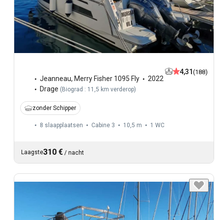
4,31
(188)
Jeanneau
,
Merry Fisher 1095 Fly
2022
Drage
(
Biograd : 11,5 km verderop
)
zonder Schipper
8 slaapplaatsen
Cabine 3
10,5 m
1
WC
310 €
Laagste
/
nacht