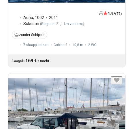
4,47
(77)
Adria
,
1002
2011
Sukosan
(
Biograd : 21,1 km verderop
)
zonder Schipper
7 slaapplaatsen
Cabine 3
10,8 m
2
WC
169 €
Laagste
/
nacht