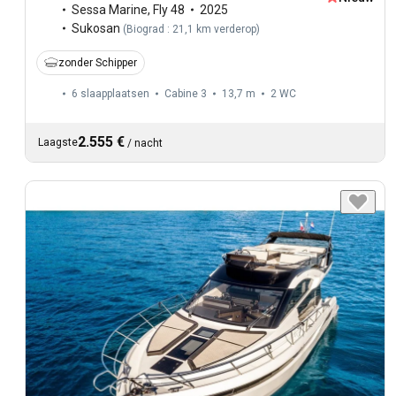
Sessa Marine
,
Fly 48
2025
Sukosan
(
Biograd : 21,1 km verderop
)
zonder Schipper
6 slaapplaatsen
Cabine 3
13,7 m
2
WC
2.555 €
Laagste
/
nacht