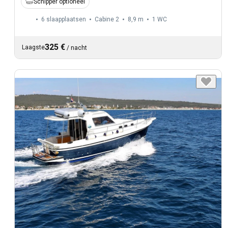
Schipper optioneel
6 slaapplaatsen
Cabine 2
8,9 m
1
WC
325 €
Laagste
/
nacht