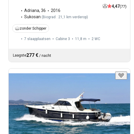
4,47
(77)
Adriana
,
36
2016
Sukosan
(
Biograd : 21,1 km verderop
)
zonder Schipper
7 slaapplaatsen
Cabine 3
11,8 m
2
WC
277 €
Laagste
/
nacht