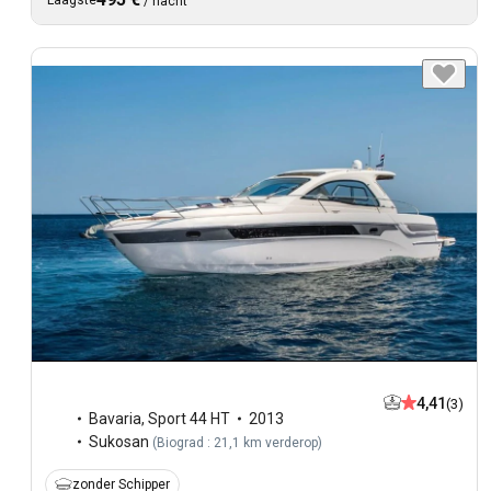
Laagste
/
nacht
4,41
(3)
Bavaria
,
Sport 44 HT
2013
Sukosan
(
Biograd : 21,1 km verderop
)
zonder Schipper