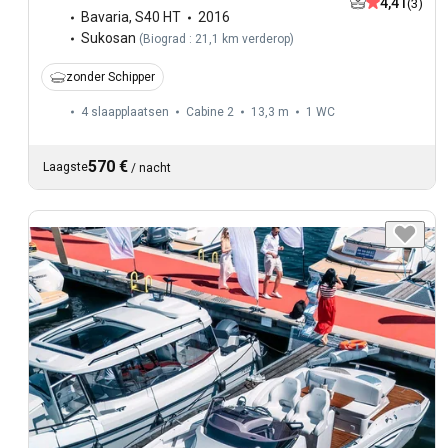
4,41
(3)
Bavaria
,
S40 HT
2016
Sukosan
(
Biograd : 21,1 km verderop
)
zonder Schipper
4 slaapplaatsen
Cabine 2
13,3 m
1
WC
570 €
Laagste
/
nacht