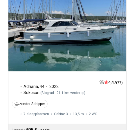
4,47
(77)
Adriana
,
44
2022
Sukosan
(
Biograd : 21,1 km verderop
)
zonder Schipper
7 slaapplaatsen
Cabine 3
13,5 m
2
WC
495 €