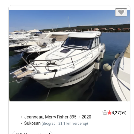
4,27
(39)
Jeanneau
,
Merry Fisher 895
2020
Sukosan
(
Biograd : 21,1 km verderop
)