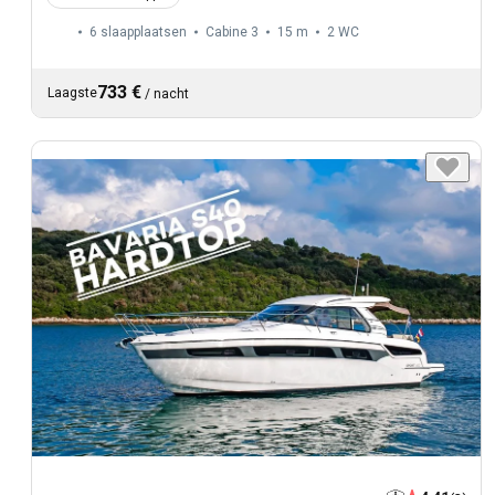
6 slaapplaatsen
Cabine 3
15 m
2
WC
733 €
Laagste
/
nacht