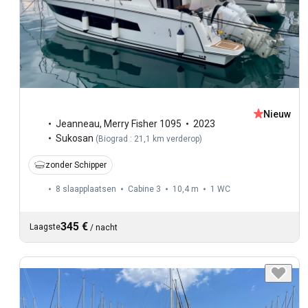
Nieuw
Jeanneau
,
Merry Fisher 1095
2023
Sukosan
(
Biograd : 21,1 km verderop
)
zonder Schipper
8 slaapplaatsen
Cabine 3
10,4 m
1
WC
345 €
Laagste
/
nacht