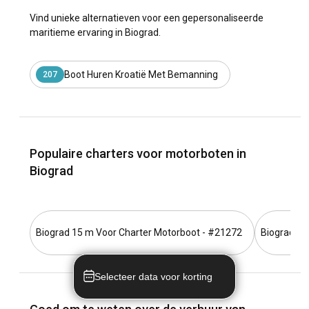
Vind unieke alternatieven voor een gepersonaliseerde
maritieme ervaring in Biograd.
Boot Huren Kroatië Met Bemanning
207
Populaire charters voor motorboten in
Biograd
Biograd 15 m Voor Charter Motorboot - #21272
Biograd 8.
Selecteer data voor korting