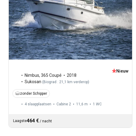
Nieuw
Nimbus
,
365 Coupé
2018
Sukosan
(
Biograd : 21,1 km verderop
)
zonder Schipper
4 slaapplaatsen
Cabine 2
11,6 m
1
WC
464 €
Laagste
/
nacht