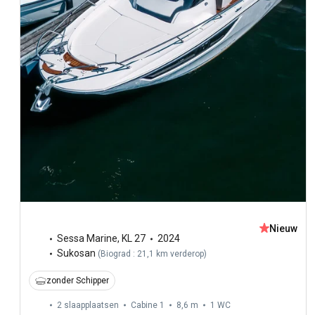
Nieuw
Sessa Marine
,
KL 27
2024
Sukosan
(
Biograd : 21,1 km verderop
)
zonder Schipper
2 slaapplaatsen
Cabine 1
8,6 m
1
WC