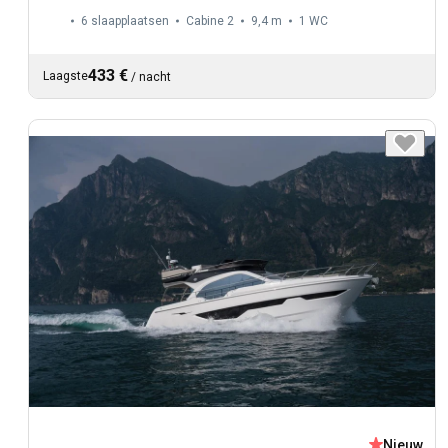
6 slaapplaatsen
Cabine 2
9,4 m
1
WC
433 €
Laagste
/
nacht
Nieuw