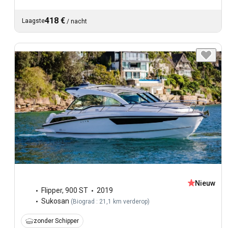
418 €
Laagste
/
nacht
Nieuw
Flipper
,
900 ST
2019
Sukosan
(
Biograd : 21,1 km verderop
)
zonder Schipper