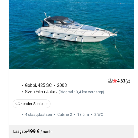
4,63
(2)
Gobbi
,
425 SC
2003
Sveti Filip i Jakov
(
Biograd : 3,4 km verderop
)
zonder Schipper
4 slaapplaatsen
Cabine 2
13,5 m
2
WC
499 €
Laagste
/
nacht