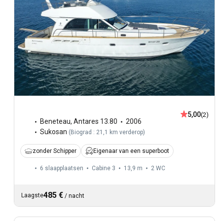
5,00
(2)
Beneteau
,
Antares 13.80
2006
Sukosan
(
Biograd : 21,1 km verderop
)
zonder Schipper
Eigenaar van een superboot
6 slaapplaatsen
Cabine 3
13,9 m
2
WC
485 €
Laagste
/
nacht