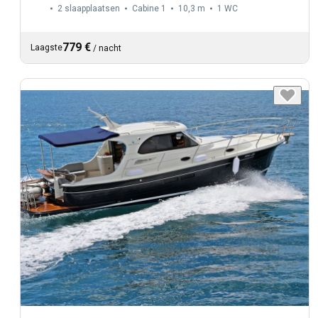
2 slaapplaatsen
Cabine 1
10,3 m
1
WC
779 €
Laagste
/
nacht