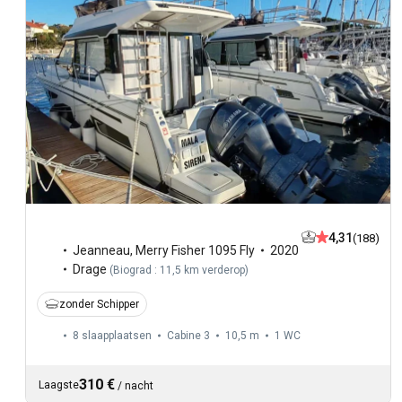
4,31
(188)
Jeanneau
,
Merry Fisher 1095 Fly
2020
Drage
(
Biograd : 11,5 km verderop
)
zonder Schipper
8 slaapplaatsen
Cabine 3
10,5 m
1
WC
310 €
Laagste
/
nacht