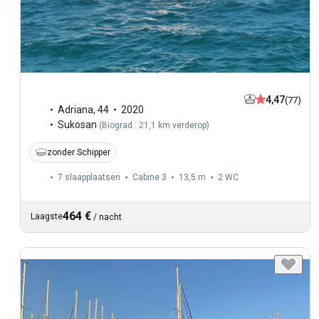
4,47
(77)
Adriana
,
44
2020
Sukosan
(
Biograd : 21,1 km verderop
)
zonder Schipper
7 slaapplaatsen
Cabine 3
13,5 m
2
WC
464 €
Laagste
/
nacht