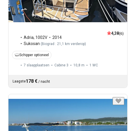
4,38
(6)
Adria
,
1002V
2014
Sukosan
(
Biograd : 21,1 km verderop
)
Schipper optioneel
7 slaapplaatsen
Cabine 3
10,8 m
1
WC
178 €
Laagste
/
nacht