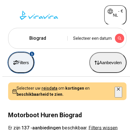
-
€
NL
Biograd
Selecteer een datum
1
Filters
Aanbevolen
Selecteer uw
reisdata
om
kortingen
en
beschikbaarheid te zien.
Motorboot Huren Biograd
Er zijn
137 -aanbiedingen
beschikbaar.
Filters wissen