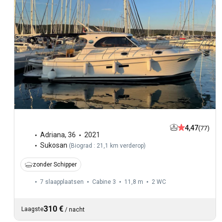
4,47
(77)
Adriana
,
36
2021
Sukosan
(
Biograd : 21,1 km verderop
)
zonder Schipper
7 slaapplaatsen
Cabine 3
11,8 m
2
WC
310 €
Laagste
/
nacht