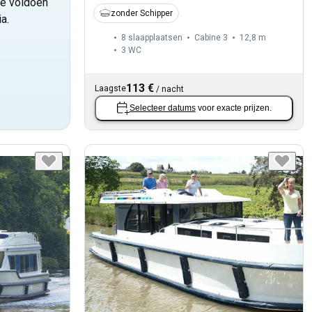
e voldoen
zonder Schipper
a.
8 slaapplaatsen
Cabine 3
12,8 m
3
WC
113 €
Laagste
/
nacht
Selecteer datums
voor exacte prijzen.