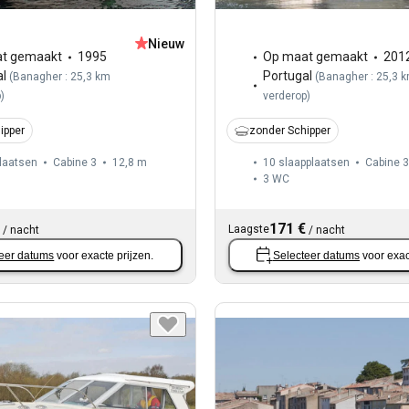
Nieuw
t gemaakt
1995
Op maat gemaakt
201
al
Portugal
(
Banagher : 25,3 km
(
Banagher : 25,3 
p
)
verderop
)
ipper
zonder Schipper
laatsen
Cabine 3
12,8 m
10 slaapplaatsen
Cabine 3
3
WC
171 €
Laagste
/
nacht
/
nacht
eer datums
voor exacte prijzen.
Selecteer datums
voor exac