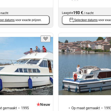
193 €
Laagste
/
nacht
/
nacht
eer datums
voor exacte prijzen.
Selecteer datums
voor exac
Nieuw
t gemaakt
1995
Op maat gemaakt
199