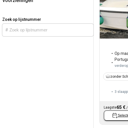
Voorzieningen
Zoek op lijstnummer
Op maa
Portug
verdero
zonder Sch
3 slaapp
65 €
Laagste
Select