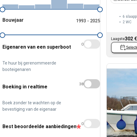
6 slaapp
Bouwjaar
1993 - 2025
2
WC
302 €
Laagste
0
Eigenaren van een superboot
Select
Te huur bij gerenommeerde
booteigenaren
38
Boeking in realtime
Boek zonder te wachten op de
bevestiging van de eigenaar
0
Best beoordeelde aanbiedingen