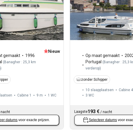
Nieuw
t gemaakt
1996
Op maat gemaakt
200
al
Portugal
(
Banagher : 25,3 km
(
Banagher : 25,3 
p
)
verderop
)
ipper
zonder Schipper
10 slaapplaatsen
Cabine 4
laatsen
Cabine 1
9 m
1
WC
3
WC
193 €
Laagste
/
nacht
/
nacht
eer datums
voor exacte prijzen.
Selecteer datums
voor exac