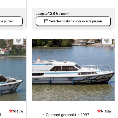
138 €
Laagste
/
nacht
te prijzen.
Selecteer datums
voor exacte prijzen.
Nieuw
Nieuw
3
Op maat gemaakt
1997