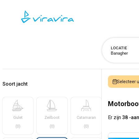
LOCATIE
Selecteer
Soort jacht
Motorboo
Er zijn
38 -aa
Gulet
Zeilboot
Catamaran
(
0
)
(
0
)
(
0
)