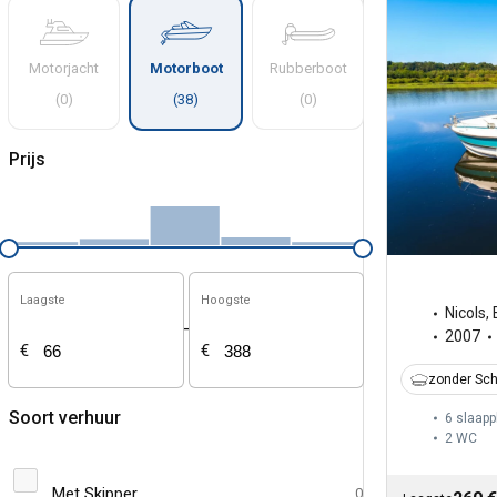
Motorjacht
Motorboot
Rubberboot
(
0
)
(
38
)
(
0
)
Prijs
Laagste
Hoogste
Nicols
,
-
2007
€
€
zonder Sch
Soort verhuur
6 slaapp
2
WC
Met Skipper
0