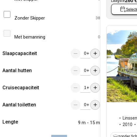
260 €
Laagste
Select
Zonder Skipper
38
Met bemanning
0
Slaapcapaciteit
+
Aantal hutten
+
Cruisecapaciteit
+
Aantal toiletten
+
Linsse
Lengte
9 m - 15 m
2010
zonder Sch