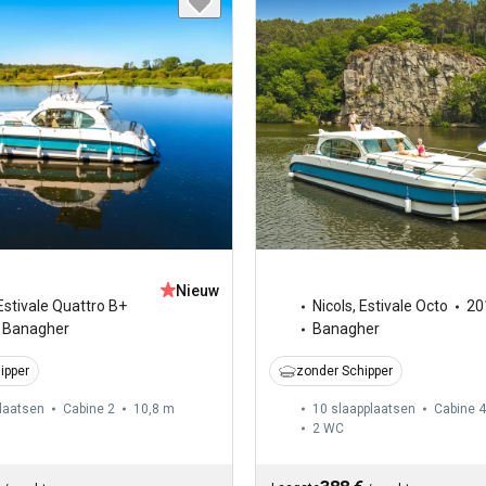
Nieuw
Estivale Quattro B+
Nicols
,
Estivale Octo
20
Banagher
Banagher
ipper
zonder Schipper
laatsen
Cabine 2
10,8 m
10 slaapplaatsen
Cabine 4
2
WC