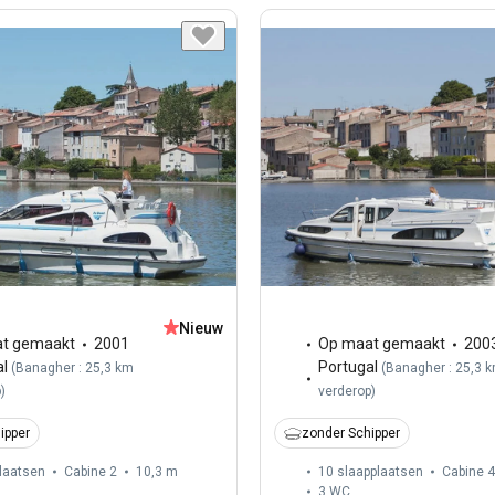
Nieuw
t gemaakt
2001
Op maat gemaakt
200
al
Portugal
(
Banagher : 25,3 km
(
Banagher : 25,3 
p
)
verderop
)
ipper
zonder Schipper
laatsen
Cabine 2
10,3 m
10 slaapplaatsen
Cabine 4
3
WC