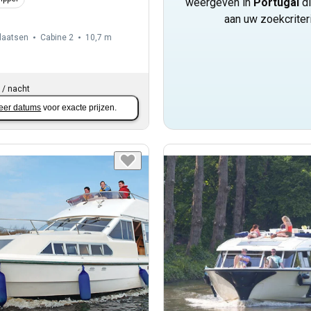
weergeven in
Portugal
di
aan uw zoekcriteri
laatsen
Cabine 2
10,7 m
/
nacht
eer datums
voor exacte prijzen.