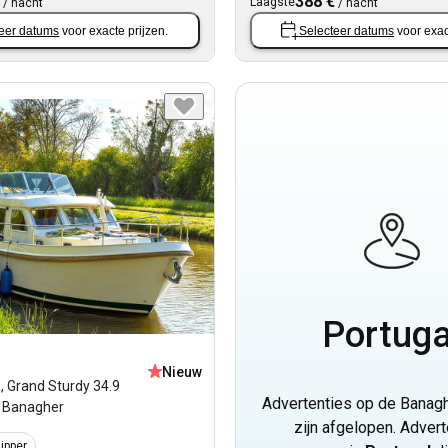
388 €
Laagste
/
nacht
/
nacht
eer datums
voor exacte prijzen.
Selecteer datums
voor exac
Portuga
Nieuw
n
,
Grand Sturdy 34.9
Advertenties op de Banagh
Banagher
zijn afgelopen. Advert
ipper