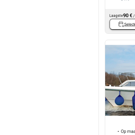
90 €
Laagste
Select
Op maa