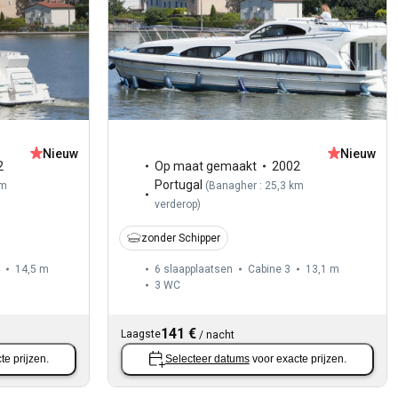
Nieuw
Nieuw
2
Op maat gemaakt
2002
Portugal
km
(
Banagher : 25,3 km
verderop
)
zonder Schipper
14,5 m
6 slaapplaatsen
Cabine 3
13,1 m
3
WC
141 €
Laagste
/
nacht
te prijzen.
Selecteer datums
voor exacte prijzen.