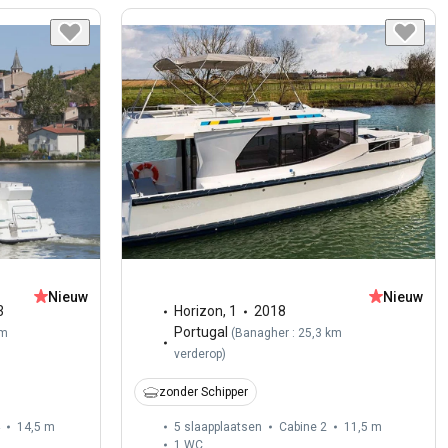
Nieuw
Nieuw
3
Horizon
,
1
2018
Portugal
km
(
Banagher : 25,3 km
verderop
)
zonder Schipper
14,5 m
5 slaapplaatsen
Cabine 2
11,5 m
1
WC