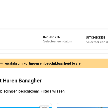
INCHECKEN
UITCHECKEN
 uw
reisdata
om
kortingen
en
beschikbaarheid te zien.
t Huren Banagher
nbiedingen
beschikbaar.
Filters wissen