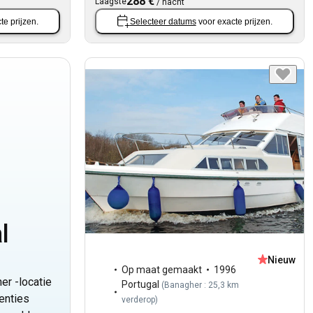
288 €
Laagste
/
nacht
te prijzen.
Selecteer datums
voor exacte prijzen.
l
Nieuw
Op maat gemaakt
1996
er -locatie
Portugal
(
Banagher : 25,3 km
enties
verderop
)