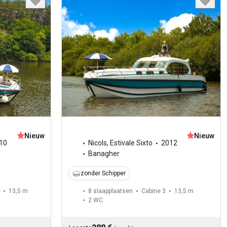
Nieuw
Nieuw
10
Nicols
,
Estivale Sixto
2012
Banagher
zonder Schipper
13,5 m
8 slaapplaatsen
Cabine 3
13,5 m
2
WC