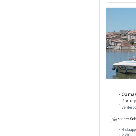
Op maa
Portug
verdero
zonder Sch
4 slaapp
2
WC