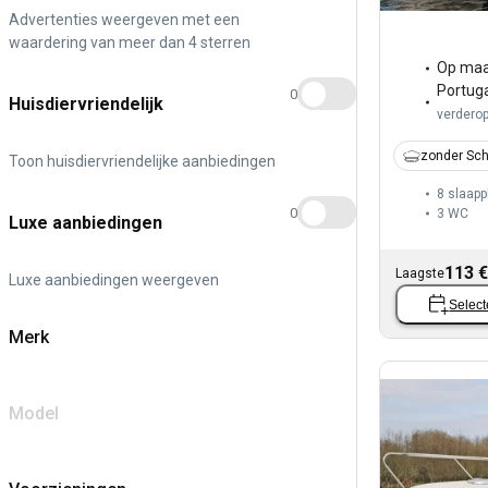
Advertenties weergeven met een
waardering van meer dan 4 sterren
Op maa
Portug
0
Huisdiervriendelijk
verdero
zonder Sch
Toon huisdiervriendelijke aanbiedingen
8 slaapp
0
3
WC
Luxe aanbiedingen
113 €
Laagste
Luxe aanbiedingen weergeven
Select
Merk
Model