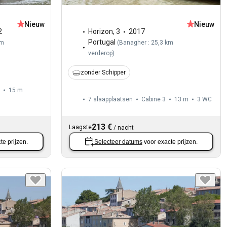
Nieuw
Nieuw
2
Horizon
,
3
2017
Portugal
km
(
Banagher : 25,3 km
verderop
)
zonder Schipper
15 m
7 slaapplaatsen
Cabine 3
13 m
3
WC
213 €
Laagste
/
nacht
te prijzen.
Selecteer datums
voor exacte prijzen.