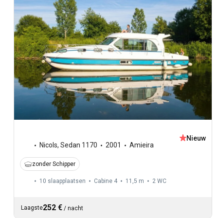
Nieuw
Nicols
,
Sedan 1170
2001
Amieira
zonder Schipper
10 slaapplaatsen
Cabine 4
11,5 m
2
WC
252 €
Laagste
/
nacht