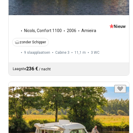
Nieuw
Nicols
,
Confort 1100
2006
Amieira
zonder Schipper
9 slaapplaatsen
Cabine 3
11,1 m
3
WC
236 €
Laagste
/
nacht