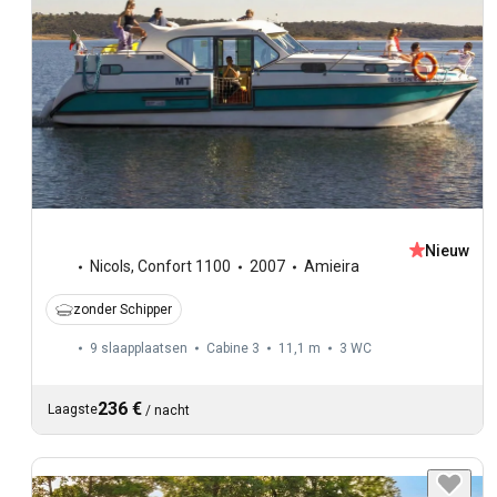
Nieuw
Nicols
,
Confort 1100
2007
Amieira
zonder Schipper
9 slaapplaatsen
Cabine 3
11,1 m
3
WC
236 €
Laagste
/
nacht