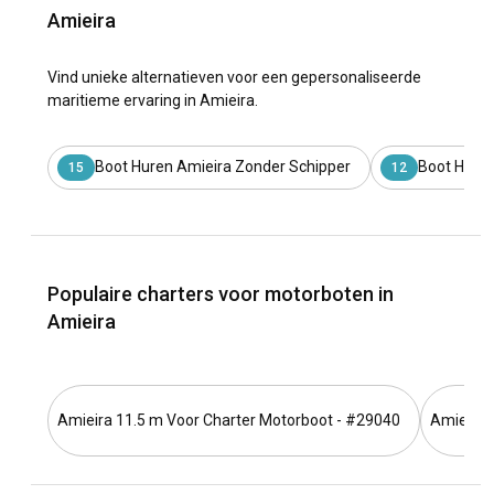
Amieira
Vind unieke alternatieven voor een gepersonaliseerde
maritieme ervaring in Amieira.
Boot Huren Amieira Zonder Schipper
Boot Huren
15
12
Populaire charters voor motorboten in
Amieira
Amieira 11.5 m Voor Charter Motorboot - #29040
Amieira 