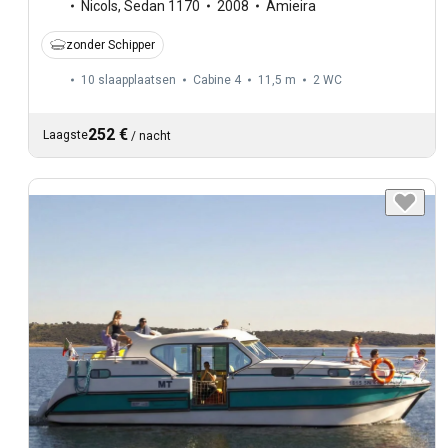
Nicols
,
Sedan 1170
2008
Amieira
zonder Schipper
10 slaapplaatsen
Cabine 4
11,5 m
2
WC
252 €
Laagste
/
nacht