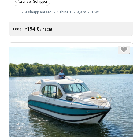
zonder Schipper
4 slaapplaatsen
Cabine 1
8,8 m
1
WC
194 €
Laagste
/
nacht