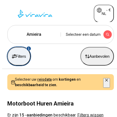
-
€
NL
Amieira
Selecteer een datum
1
Filters
Aanbevolen
Selecteer uw
reisdata
om
kortingen
en
beschikbaarheid te zien.
Motorboot Huren Amieira
Er zijn
15 -aanbiedingen
beschikbaar.
Filters wissen