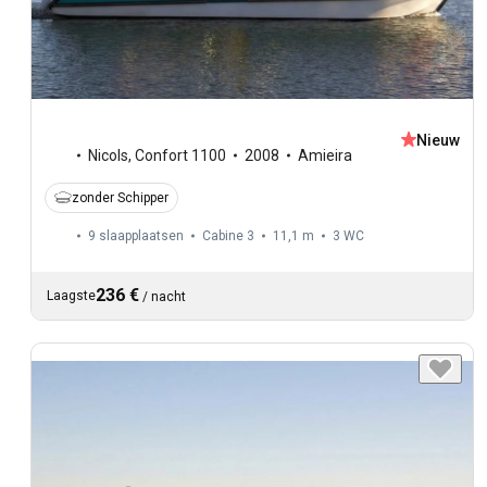
Nieuw
Nicols
,
Confort 1100
2008
Amieira
zonder Schipper
9 slaapplaatsen
Cabine 3
11,1 m
3
WC
236 €
Laagste
/
nacht