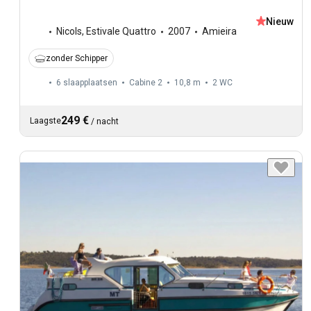
Nieuw
Nicols
,
Estivale Quattro
2007
Amieira
zonder Schipper
6 slaapplaatsen
Cabine 2
10,8 m
2
WC
249 €
Laagste
/
nacht