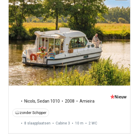
Nieuw
Nicols
,
Sedan 1010
2008
Amieira
zonder Schipper
8 slaapplaatsen
Cabine 3
10 m
2
WC