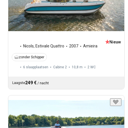
Nieuw
Nicols
,
Estivale Quattro
2007
Amieira
zonder Schipper
6 slaapplaatsen
Cabine 2
10,8 m
2
WC
249 €
Laagste
/
nacht