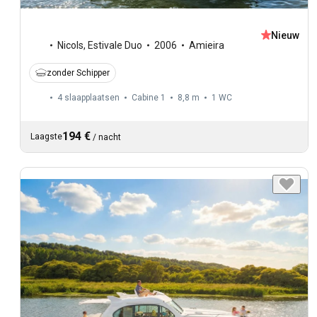
Nieuw
Nicols
,
Estivale Duo
2006
Amieira
zonder Schipper
4 slaapplaatsen
Cabine 1
8,8 m
1
WC
194 €
Laagste
/
nacht