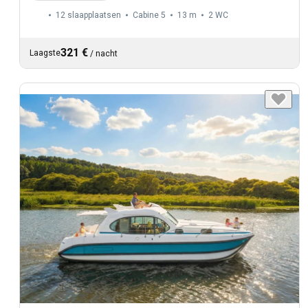
12 slaapplaatsen
Cabine 5
13 m
2
WC
321 €
Laagste
/
nacht