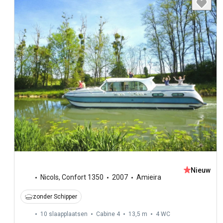
Nieuw
Nicols
,
Confort 1350
2007
Amieira
zonder Schipper
10 slaapplaatsen
Cabine 4
13,5 m
4
WC