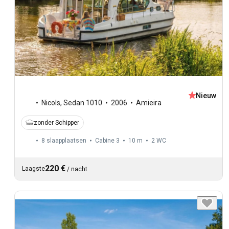
Nieuw
Nicols
,
Sedan 1010
2006
Amieira
zonder Schipper
8 slaapplaatsen
Cabine 3
10 m
2
WC
220 €
Laagste
/
nacht