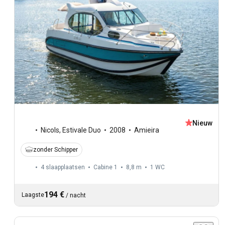
Nieuw
Nicols
,
Estivale Duo
2008
Amieira
zonder Schipper
4 slaapplaatsen
Cabine 1
8,8 m
1
WC
194 €
Laagste
/
nacht