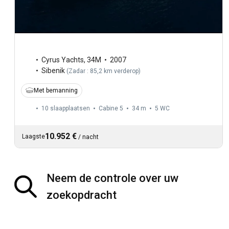
Cyrus Yachts
,
34M
2007
Sibenik
(
Zadar : 85,2 km verderop
)
Met bemanning
10 slaapplaatsen
Cabine 5
34 m
5
WC
10.952 €
Laagste
/
nacht
Neem de controle over uw
zoekopdracht