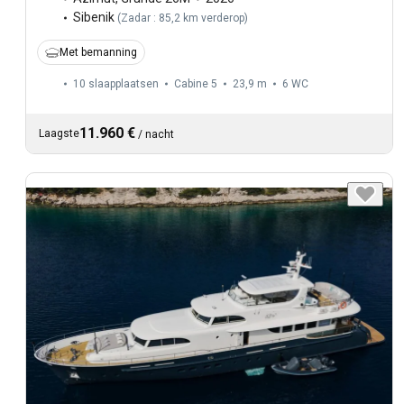
Sibenik
(
Zadar : 85,2 km verderop
)
Met bemanning
10 slaapplaatsen
Cabine 5
23,9 m
6
WC
11.960 €
Laagste
/
nacht