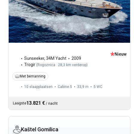
Nieuw
Sunseeker
,
34M Yacht
2009
Trogir
(
Rogoznica : 28,3 km verderop
)
Met bemanning
10 slaapplaatsen
Cabine 5
33,9 m
5
WC
13.821 €
Laagste
/
nacht
Kaštel Gomilica