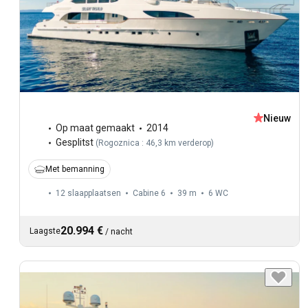
Nieuw
Op maat gemaakt
2014
Gesplitst
(
Rogoznica : 46,3 km verderop
)
Met bemanning
12 slaapplaatsen
Cabine 6
39 m
6
WC
20.994 €
Laagste
/
nacht