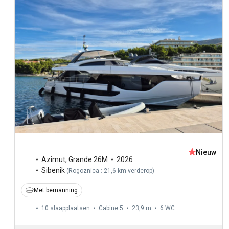
Nieuw
Azimut
,
Grande 26M
2026
Sibenik
(
Rogoznica : 21,6 km verderop
)
Met bemanning
10 slaapplaatsen
Cabine 5
23,9 m
6
WC