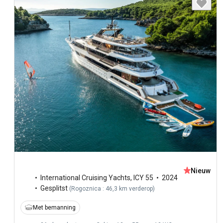
Nieuw
International Cruising Yachts
,
ICY 55
2024
Gesplitst
(
Rogoznica : 46,3 km verderop
)
Met bemanning