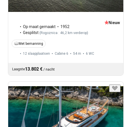
Nieuw
Op maat gemaakt
1952
Gesplitst
(
Rogoznica : 46,2 km verderop
)
Met bemanning
12 slaapplaatsen
Cabine 6
54 m
6
WC
13.802 €
Laagste
/
nacht