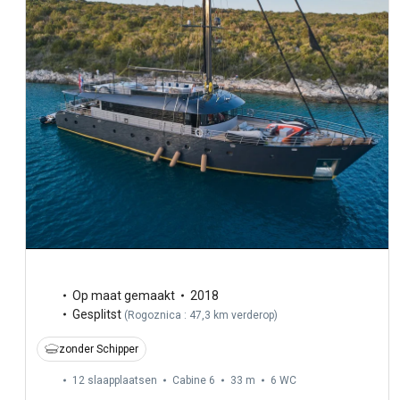
Op maat gemaakt
2018
Gesplitst
(
Rogoznica : 47,3 km verderop
)
zonder Schipper
12 slaapplaatsen
Cabine 6
33 m
6
WC