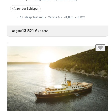
zonder Schipper
12 slaapplaatsen
Cabine 6
41,8 m
6
WC
13.821 €
Laagste
/
nacht