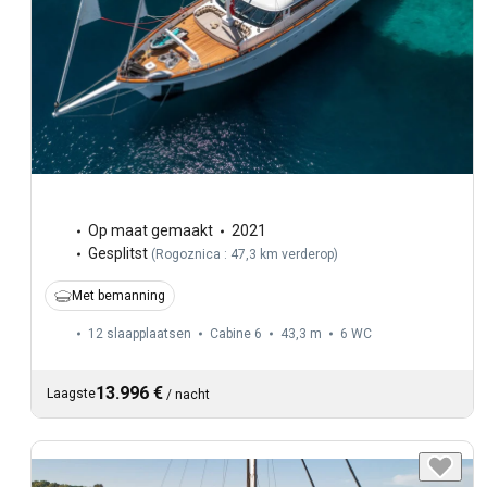
Op maat gemaakt
2021
Gesplitst
(
Rogoznica : 47,3 km verderop
)
Met bemanning
12 slaapplaatsen
Cabine 6
43,3 m
6
WC
13.996 €
Laagste
/
nacht