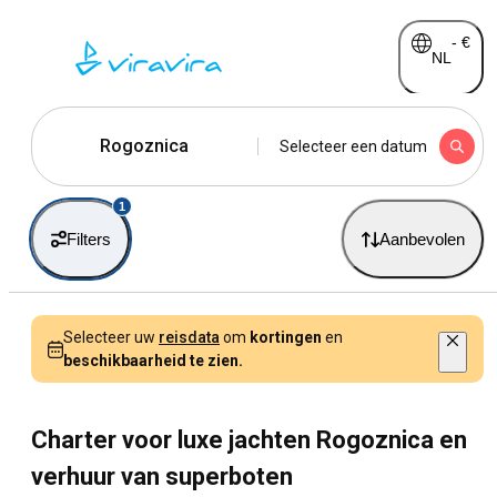
-
€
NL
Rogoznica
Selecteer een datum
1
Filters
Aanbevolen
Selecteer uw
reisdata
om
kortingen
en
beschikbaarheid te zien.
Charter voor luxe jachten Rogoznica en
verhuur van superboten