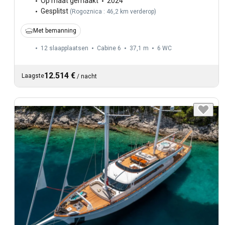
Op maat gemaakt
2024
Gesplitst
(
Rogoznica : 46,2 km verderop
)
Met bemanning
12 slaapplaatsen
Cabine 6
37,1 m
6
WC
12.514 €
Laagste
/
nacht