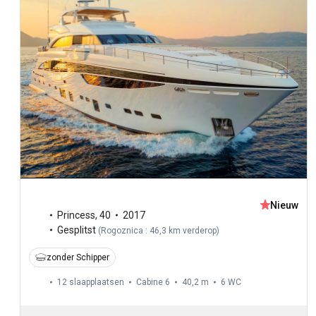
Nieuw
Princess
,
40
2017
Gesplitst
(
Rogoznica : 46,3 km verderop
)
zonder Schipper
12 slaapplaatsen
Cabine 6
40,2 m
6
WC