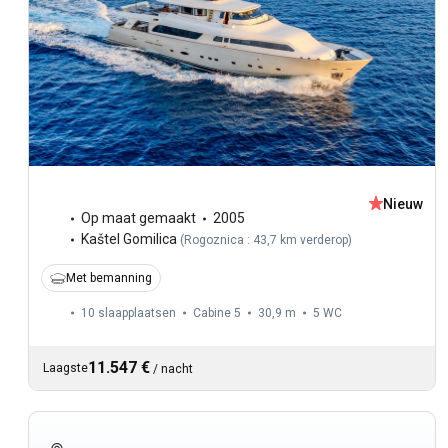
Nieuw
Op maat gemaakt
2005
Kaštel Gomilica
(
Rogoznica : 43,7 km verderop
)
Met bemanning
10 slaapplaatsen
Cabine 5
30,9 m
5
WC
11.547 €
Laagste
/
nacht