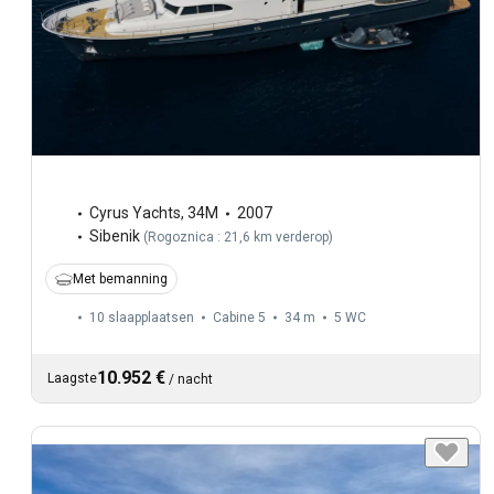
Cyrus Yachts
,
34M
2007
Sibenik
(
Rogoznica : 21,6 km verderop
)
Met bemanning
10 slaapplaatsen
Cabine 5
34 m
5
WC
10.952 €
Laagste
/
nacht