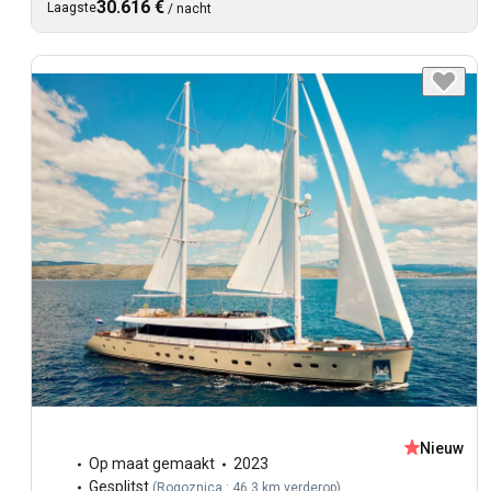
30.616 €
Laagste
/
nacht
Nieuw
Op maat gemaakt
2023
Gesplitst
(
Rogoznica : 46,3 km verderop
)