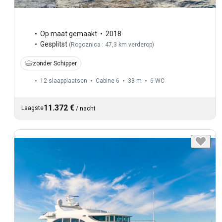
Op maat gemaakt
2018
Gesplitst
(
Rogoznica : 47,3 km verderop
)
zonder Schipper
12 slaapplaatsen
Cabine 6
33 m
6
WC
11.372 €
Laagste
/
nacht