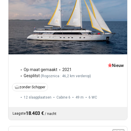
Nieuw
Op maat gemaakt
2021
Gesplitst
(
Rogoznica : 46,2 km verderop
)
zonder Schipper
12 slaapplaatsen
Cabine 6
49 m
6
WC
18.403 €
Laagste
/
nacht