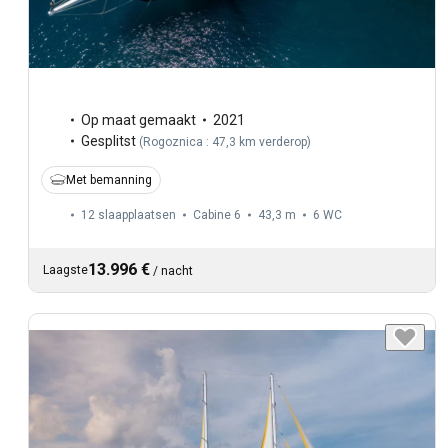
Op maat gemaakt
2021
Gesplitst
(
Rogoznica : 47,3 km verderop
)
Met bemanning
12 slaapplaatsen
Cabine 6
43,3 m
6
WC
13.996 €
Laagste
/
nacht