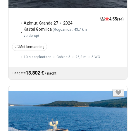
4,55
(14)
Azimut
,
Grande 27
2024
Kaštel Gomilica
(
Rogoznica : 43,7 km
verderop
)
Met bemanning
10 slaapplaatsen
Cabine 5
26,3 m
5
WC
13.802 €
Laagste
/
nacht