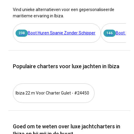
Vind unieke alternatieven voor een gepersonaliseerde
maritieme ervaring in Ibiza.
Boot Huren Spanje Zonder Schipper
Boot Hur
238
146
Populaire charters voor luxe jachten in Ibiza
Ibiza 22 m Voor Charter Gulet - #24450
Goed om te weten over luxe jachtcharters in
Ibiza en bij mij in de buurt