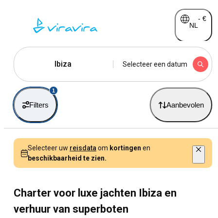
-
€
NL
Ibiza
Selecteer een datum
1
Filters
Aanbevolen
Selecteer uw
reisdata
om
kortingen
en
beschikbaarheid te zien.
Charter voor luxe jachten Ibiza en
verhuur van superboten