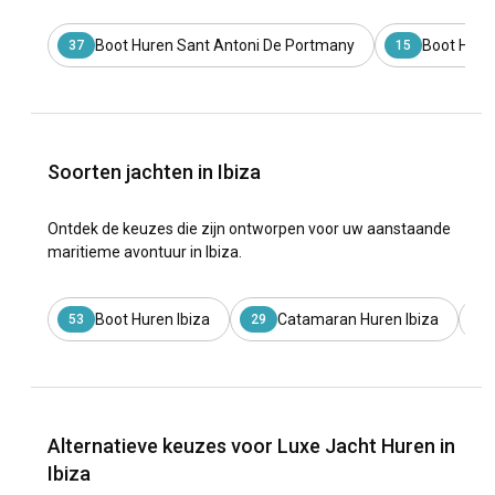
Boot Huren Sant Antoni De Portmany
Boot Huren
37
15
Soorten jachten in Ibiza
Ontdek de keuzes die zijn ontworpen voor uw aanstaande
maritieme avontuur in Ibiza.
Boot Huren Ibiza
Catamaran Huren Ibiza
53
29
17
Alternatieve keuzes voor Luxe Jacht Huren in
Ibiza