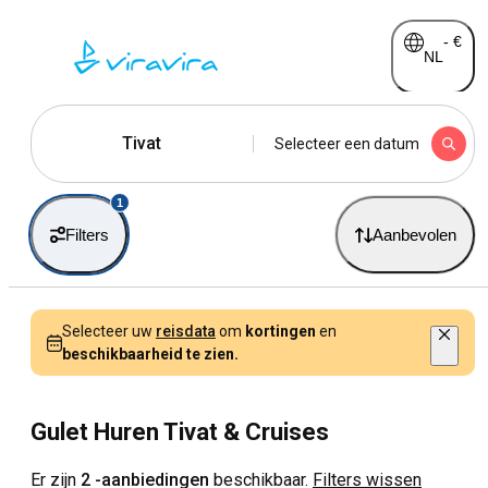
-
€
NL
Tivat
Selecteer een datum
1
Filters
Aanbevolen
Selecteer uw
reisdata
om
kortingen
en
beschikbaarheid te zien.
Gulet Huren Tivat & Cruises
Er zijn
2 -aanbiedingen
beschikbaar.
Filters wissen