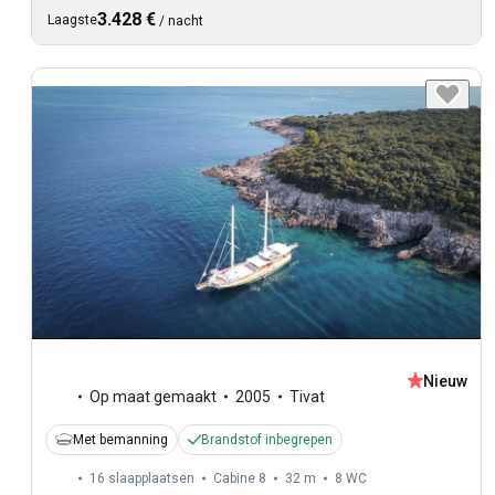
3.428 €
Laagste
/
nacht
Nieuw
Op maat gemaakt
2005
Tivat
Met bemanning
Brandstof inbegrepen
16 slaapplaatsen
Cabine 8
32 m
8
WC