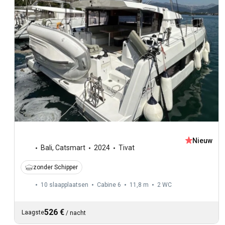
Nieuw
Bali
,
Catsmart
2024
Tivat
zonder Schipper
10 slaapplaatsen
Cabine 6
11,8 m
2
WC
526 €
Laagste
/
nacht