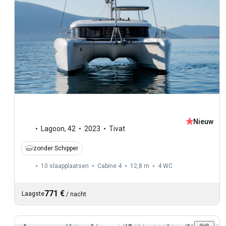
Nieuw
Lagoon
,
42
2023
Tivat
zonder Schipper
10 slaapplaatsen
Cabine 4
12,8 m
4
WC
771 €
Laagste
/
nacht