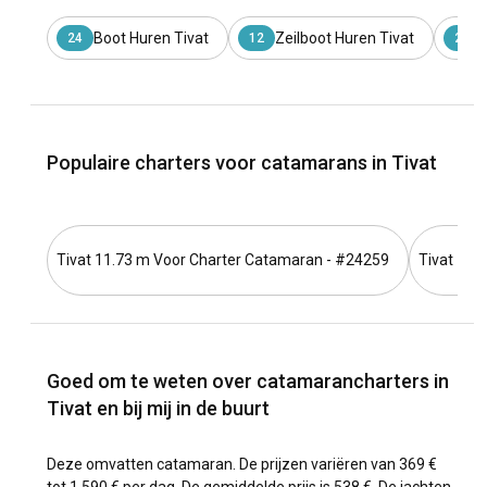
Boot Huren Tivat
Zeilboot Huren Tivat
Gu
24
12
2
Populaire charters voor catamarans in Tivat
Tivat 11.73 m Voor Charter Catamaran - #24259
Tivat 13.
Goed om te weten over catamarancharters in
Tivat en bij mij in de buurt
Deze omvatten catamaran. De prijzen variëren van 369 €
tot 1.590 € per dag. De gemiddelde prijs is 538 €. De jachten