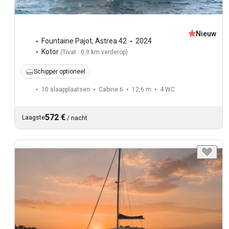
Nieuw
Fountaine Pajot
,
Astrea 42
2024
Kotor
(
Tivat : 0,9 km verderop
)
Schipper optioneel
10 slaapplaatsen
Cabine 6
12,6 m
4
WC
572 €
Laagste
/
nacht