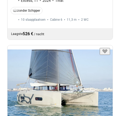
Excess
,
11
2024
Tivat
zonder Schipper
10 slaapplaatsen
Cabine 6
11,3 m
2
WC
526 €
Laagste
/
nacht