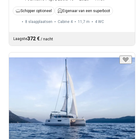
Schipper optioneel
Eigenaar van een superboot
8 slaapplaatsen
Cabine 4
11,7 m
4
WC
372 €
Laagste
/
nacht