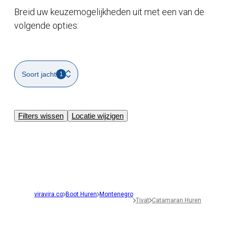
Breid uw keuzemogelijkheden uit met een van de
volgende opties:
Soort jacht
1
Filters wissen
Locatie wijzigen
viravira.co
Boot Huren
Montenegro
Tivat
Catamaran Huren