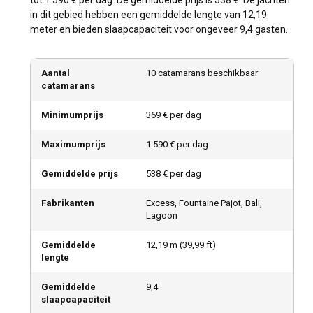
in dit gebied hebben een gemiddelde lengte van 12,19
meter en bieden slaapcapaciteit voor ongeveer 9,4 gasten.
Aantal
10 catamarans beschikbaar
catamarans
Minimumprijs
369 € per dag
Maximumprijs
1.590 € per dag
Gemiddelde prijs
538 € per dag
Fabrikanten
Excess, Fountaine Pajot, Bali,
Lagoon
Gemiddelde
12,19
m (
39,99
ft)
lengte
Gemiddelde
9,4
slaapcapaciteit