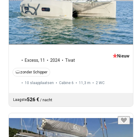
Nieuw
Excess
,
11
2024
Tivat
zonder Schipper
10 slaapplaatsen
Cabine 6
11,3 m
2
WC
526 €
Laagste
/
nacht