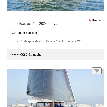
Nieuw
Excess
,
11
2024
Tivat
zonder Schipper
10 slaapplaatsen
Cabine 6
11,3 m
2
WC
526 €
Laagste
/
nacht