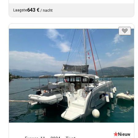
643 €
Laagste
/
nacht
Nieuw