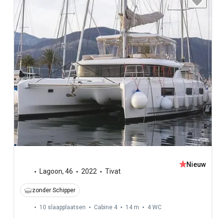
Nieuw
Lagoon
,
46
2022
Tivat
zonder Schipper
10 slaapplaatsen
Cabine 4
14 m
4
WC