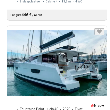
8 slaapplaatsen
Cabine 4
13,3 m
4
WC
446 €
Laagste
/
nacht
Nieuw
Fountaine Pajot
,
Lucia 40
2020
Tivat