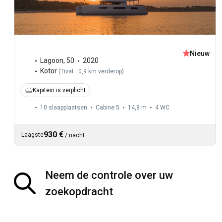
Nieuw
Lagoon
,
50
2020
Kotor
(
Tivat : 0,9 km verderop
)
Kapitein is verplicht
10 slaapplaatsen
Cabine 5
14,8 m
4
WC
930 €
Laagste
/
nacht
Neem de controle over uw
zoekopdracht