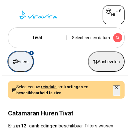
-
€
NL
Tivat
Selecteer een datum
1
Filters
Aanbevolen
Selecteer uw
reisdata
om
kortingen
en
beschikbaarheid te zien.
Catamaran Huren Tivat
Er zijn
12 -aanbiedingen
beschikbaar.
Filters wissen