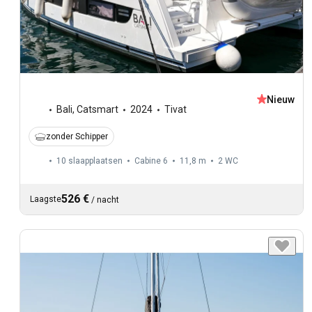
Nieuw
Bali
,
Catsmart
2024
Tivat
zonder Schipper
10 slaapplaatsen
Cabine 6
11,8 m
2
WC
526 €
Laagste
/
nacht