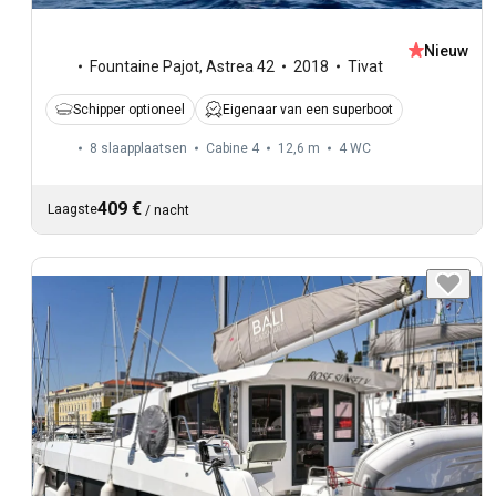
Nieuw
Fountaine Pajot
,
Astrea 42
2018
Tivat
Schipper optioneel
Eigenaar van een superboot
8 slaapplaatsen
Cabine 4
12,6 m
4
WC
409 €
Laagste
/
nacht