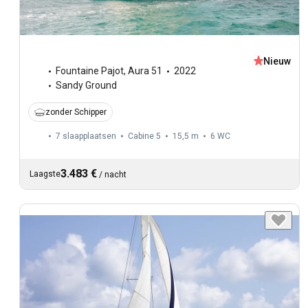
Nieuw
Fountaine Pajot
,
Aura 51
2022
Sandy Ground
zonder Schipper
7 slaapplaatsen
Cabine 5
15,5 m
6
WC
3.483 €
Laagste
/
nacht