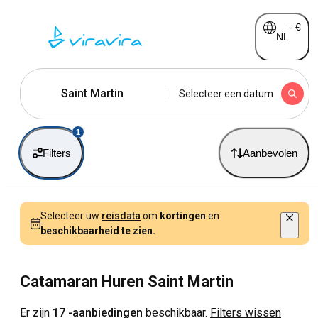
-
€
NL
Saint Martin
Selecteer een datum
1
Filters
Aanbevolen
Selecteer uw
reisdata
om
kortingen
en
beschikbaarheid te zien.
Catamaran Huren Saint Martin
Er zijn
17 -aanbiedingen
beschikbaar.
Filters wissen