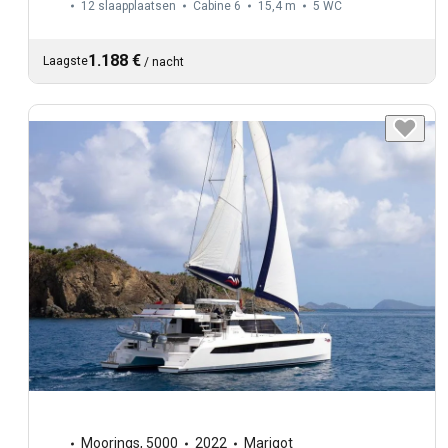
12 slaapplaatsen
Cabine 6
15,4 m
5
WC
1.188 €
Laagste
/
nacht
Moorings
,
5000
2022
Marigot