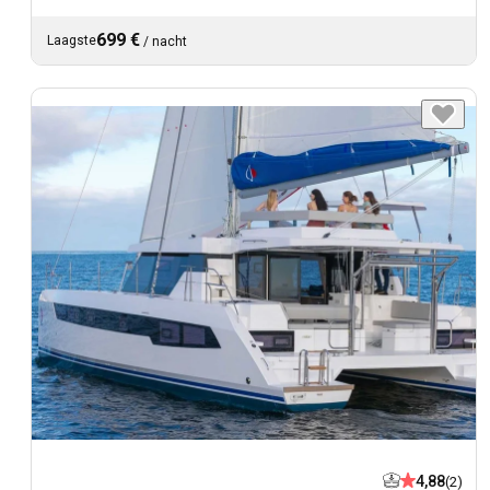
699 €
Laagste
/
nacht
4,88
(2)