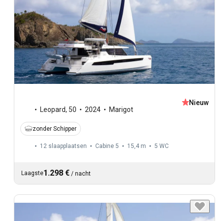
Nieuw
Leopard
,
50
2024
Marigot
zonder Schipper
12 slaapplaatsen
Cabine 5
15,4 m
5
WC
1.298 €
Laagste
/
nacht