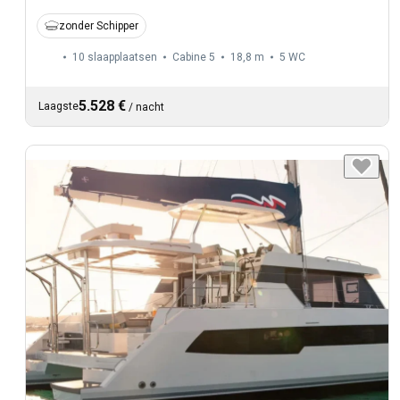
zonder Schipper
10 slaapplaatsen
Cabine 5
18,8 m
5
WC
5.528 €
Laagste
/
nacht