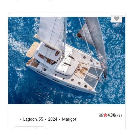
4,38
(79)
Lagoon
,
55
2024
Marigot