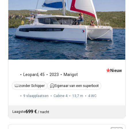
Nieuw
Leopard
,
45
2023
Marigot
zonder Schipper
Eigenaar van een superboot
9 slaapplaatsen
Cabine 4
13,7 m
4
WC
699 €
Laagste
/
nacht