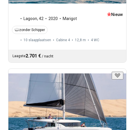
Nieuw
Lagoon
,
42
2020
Marigot
zonder Schipper
10 slaapplaatsen
Cabine 4
12,8 m
4
WC
2.701 €
Laagste
/
nacht