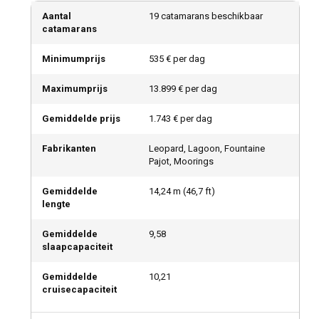
Aantal
19 catamarans beschikbaar
catamarans
Minimumprijs
535 € per dag
Maximumprijs
13.899 € per dag
Gemiddelde prijs
1.743 € per dag
Fabrikanten
Leopard, Lagoon, Fountaine
Pajot, Moorings
Gemiddelde
14,24
m (
46,7
ft)
lengte
Gemiddelde
9,58
slaapcapaciteit
Gemiddelde
10,21
cruisecapaciteit