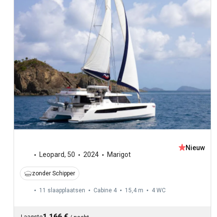
Nieuw
Leopard
,
50
2024
Marigot
zonder Schipper
11 slaapplaatsen
Cabine 4
15,4 m
4
WC
1.166 €