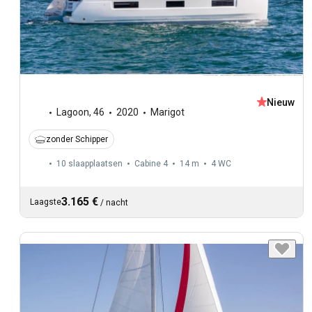
Nieuw
Lagoon
,
46
2020
Marigot
zonder Schipper
10 slaapplaatsen
Cabine 4
14 m
4
WC
3.165 €
Laagste
/
nacht