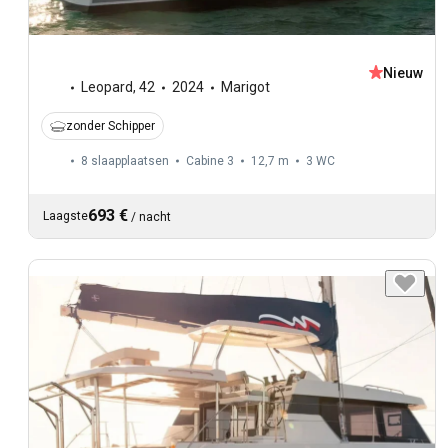
Nieuw
Leopard
,
42
2024
Marigot
zonder Schipper
8 slaapplaatsen
Cabine 3
12,7 m
3
WC
693 €
Laagste
/
nacht