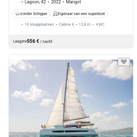
Lagoon
,
42
2022
Marigot
zonder Schipper
Eigenaar van een superboot
10 slaapplaatsen
Cabine 4
12,8 m
4
WC
556 €
Laagste
/
nacht