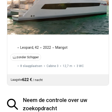
Leopard
,
42
2022
Marigot
zonder Schipper
8 slaapplaatsen
Cabine 3
12,7 m
3
WC
622 €
Laagste
/
nacht
Neem de controle over uw
zoekopdracht