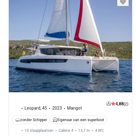
4,88
(2)
Leopard
,
45
2023
Marigot
zonder Schipper
Eigenaar van een superboot
10 slaapplaatsen
Cabine 4
13,7 m
4
WC