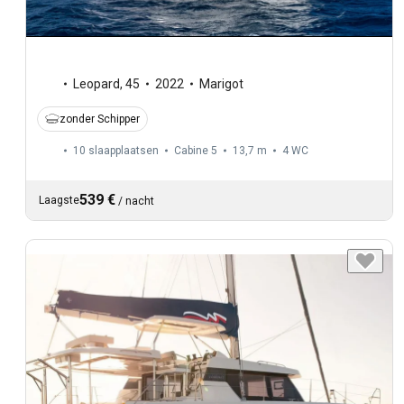
Leopard
,
45
2022
Marigot
zonder Schipper
10 slaapplaatsen
Cabine 5
13,7 m
4
WC
539 €
Laagste
/
nacht