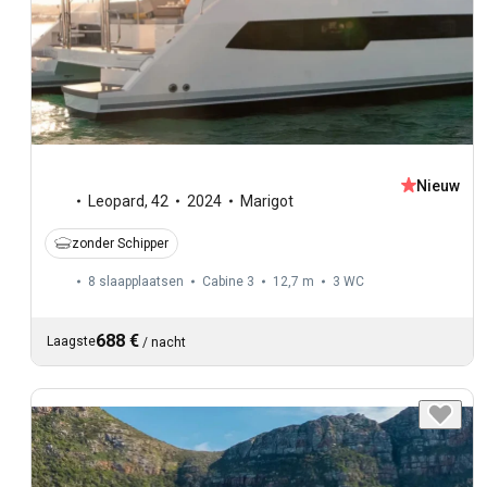
Nieuw
Leopard
,
42
2024
Marigot
zonder Schipper
8 slaapplaatsen
Cabine 3
12,7 m
3
WC
688 €
Laagste
/
nacht