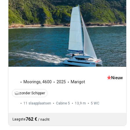
Nieuw
Moorings
,
4600
2025
Marigot
zonder Schipper
11 slaapplaatsen
Cabine 5
13,9 m
5
WC
762 €
Laagste
/
nacht