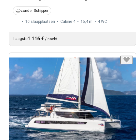
zonder Schipper
10 slaapplaatsen
Cabine 4
15,4 m
4
WC
1.116 €
Laagste
/
nacht