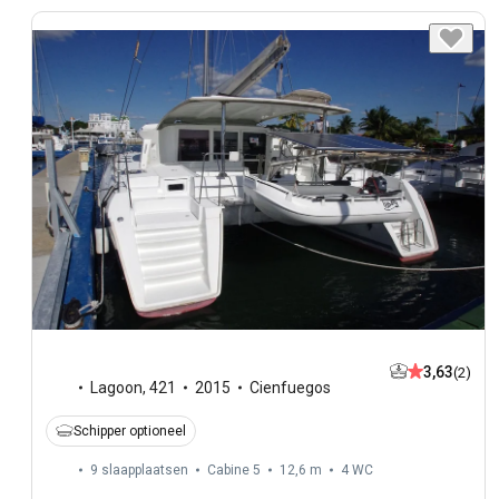
3,63
(2)
Lagoon
,
421
2015
Cienfuegos
Schipper optioneel
9 slaapplaatsen
Cabine 5
12,6 m
4
WC