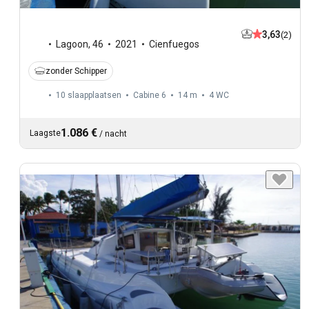
3,63
(2)
Lagoon
,
46
2021
Cienfuegos
zonder Schipper
10 slaapplaatsen
Cabine 6
14 m
4
WC
1.086 €
Laagste
/
nacht