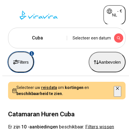
-
€
NL
Cuba
Selecteer een datum
1
Filters
Aanbevolen
Selecteer uw
reisdata
om
kortingen
en
beschikbaarheid te zien.
Catamaran Huren Cuba
Er zijn
10 -aanbiedingen
beschikbaar.
Filters wissen