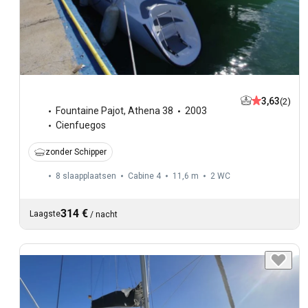
3,63
(2)
Fountaine Pajot
,
Athena 38
2003
Cienfuegos
zonder Schipper
8 slaapplaatsen
Cabine 4
11,6 m
2
WC
314 €
Laagste
/
nacht