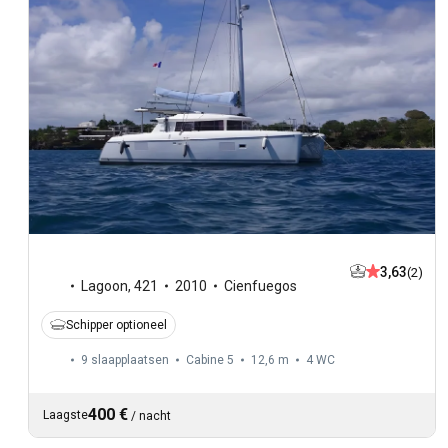
3,63
(2)
Lagoon
,
421
2010
Cienfuegos
Schipper optioneel
9 slaapplaatsen
Cabine 5
12,6 m
4
WC
400 €
Laagste
/
nacht