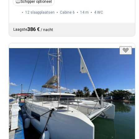
Schipper optioneel
12 slaapplaatsen
Cabine 6
14 m
4
WC
386 €
Laagste
/
nacht