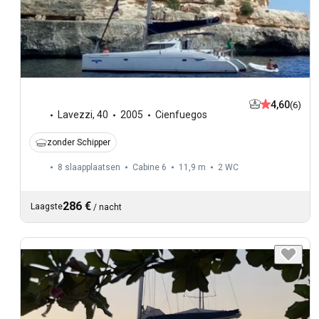
4,60
(6)
Lavezzi
,
40
2005
Cienfuegos
zonder Schipper
8 slaapplaatsen
Cabine 6
11,9 m
2
WC
286 €
Laagste
/
nacht