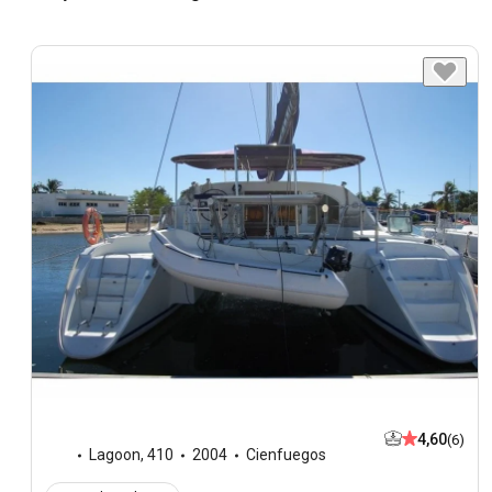
4,60
(6)
Lagoon
,
410
2004
Cienfuegos