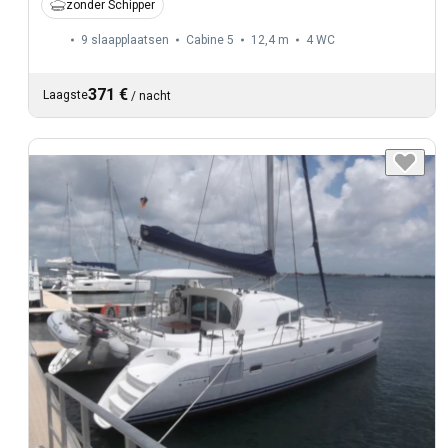
zonder Schipper
9 slaapplaatsen
Cabine 5
12,4 m
4
WC
371 €
Laagste
/
nacht