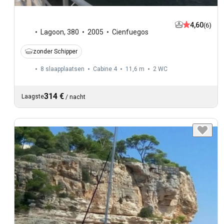
4,60
(6)
Lagoon
,
380
2005
Cienfuegos
zonder Schipper
8 slaapplaatsen
Cabine 4
11,6 m
2
WC
314 €
Laagste
/
nacht