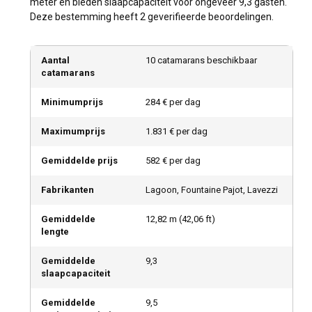
meter en bieden slaapcapaciteit voor ongeveer 9,3 gasten.
Deze bestemming heeft 2 geverifieerde beoordelingen.
Aantal
10 catamarans beschikbaar
catamarans
Minimumprijs
284 € per dag
Maximumprijs
1.831 € per dag
Gemiddelde prijs
582 € per dag
Fabrikanten
Lagoon, Fountaine Pajot, Lavezzi
Gemiddelde
12,82
m (
42,06
ft)
lengte
Gemiddelde
9,3
slaapcapaciteit
Gemiddelde
9,5