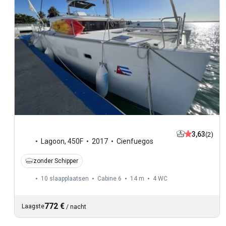
3,63
(2)
Lagoon
,
450F
2017
Cienfuegos
zonder Schipper
10 slaapplaatsen
Cabine 6
14 m
4
WC
772 €
Laagste
/
nacht