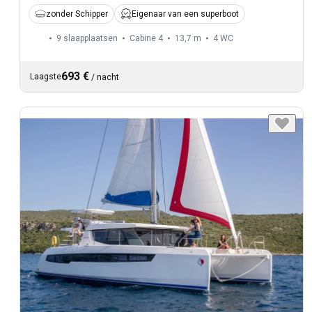
zonder Schipper
Eigenaar van een superboot
9 slaapplaatsen
Cabine 4
13,7 m
4
WC
693 €
Laagste
/
nacht