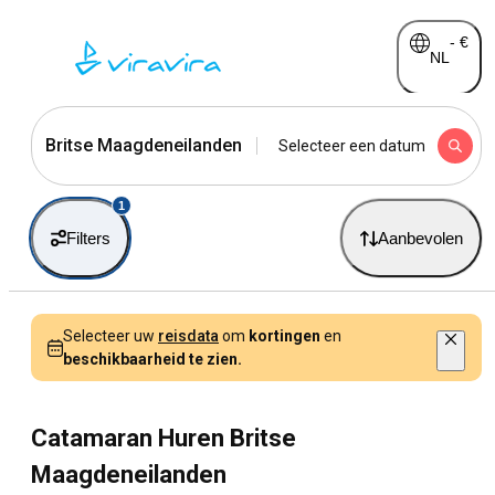
-
€
NL
Britse Maagdeneilanden
Selecteer een datum
1
Filters
Aanbevolen
Selecteer uw
reisdata
om
kortingen
en
beschikbaarheid te zien.
Catamaran Huren Britse
Maagdeneilanden