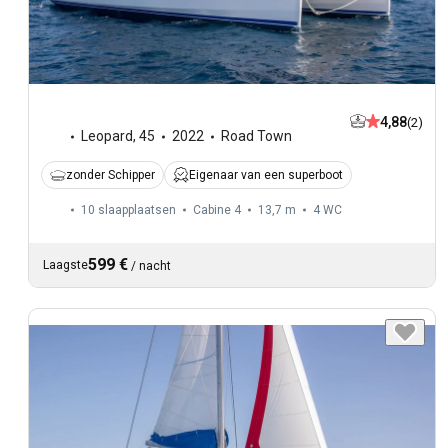
4,88
(2)
Leopard
,
45
2022
Road Town
zonder Schipper
Eigenaar van een superboot
10 slaapplaatsen
Cabine 4
13,7 m
4
WC
599 €
Laagste
/
nacht