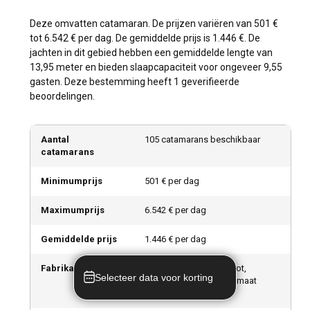
Deze omvatten catamaran. De prijzen variëren van 501 €
tot 6.542 € per dag. De gemiddelde prijs is 1.446 €. De
jachten in dit gebied hebben een gemiddelde lengte van
13,95 meter en bieden slaapcapaciteit voor ongeveer 9,55
gasten. Deze bestemming heeft 1 geverifieerde
beoordelingen.
Aantal
105 catamarans beschikbaar
catamarans
Minimumprijs
501 € per dag
Maximumprijs
6.542 € per dag
Gemiddelde prijs
1.446 € per dag
Fabrikanten
Leopard, Fountaine Pajot,
Selecteer data voor korting
Moorings, Lagoon, Op maat
gemaakt, Sunsail