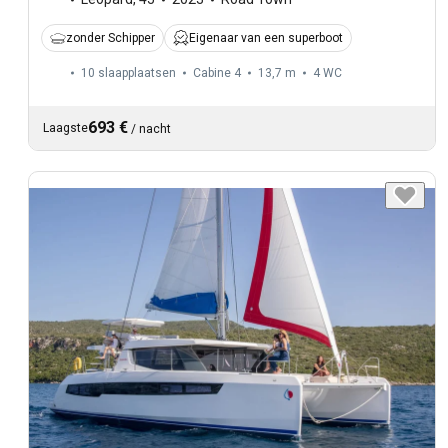
zonder Schipper
Eigenaar van een superboot
10 slaapplaatsen
Cabine 4
13,7 m
4
WC
693 €
Laagste
/
nacht