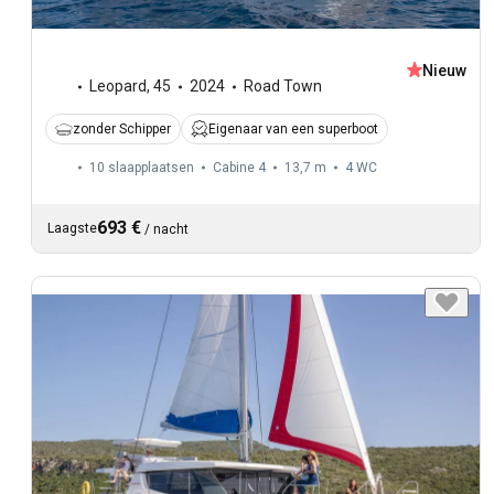
Nieuw
Leopard
,
45
2024
Road Town
zonder Schipper
Eigenaar van een superboot
10 slaapplaatsen
Cabine 4
13,7 m
4
WC
693 €
Laagste
/
nacht