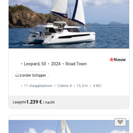
Nieuw
Leopard
,
50
2024
Road Town
zonder Schipper
11 slaapplaatsen
Cabine 4
15,4 m
4
WC
1.239 €
Laagste
/
nacht