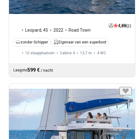
4,88
(2)
Leopard
,
45
2022
Road Town
zonder Schipper
Eigenaar van een superboot
10 slaapplaatsen
Cabine 4
13,7 m
4
WC
599 €
Laagste
/
nacht