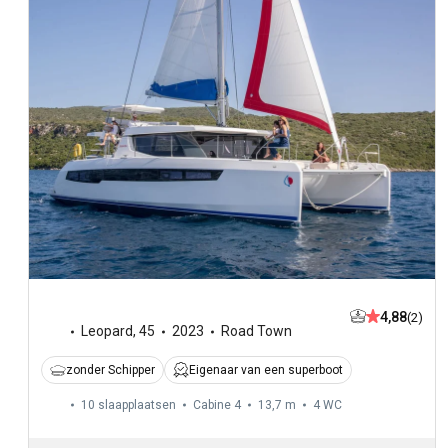
4,88
(2)
Leopard
,
45
2023
Road Town
zonder Schipper
Eigenaar van een superboot
10 slaapplaatsen
Cabine 4
13,7 m
4
WC