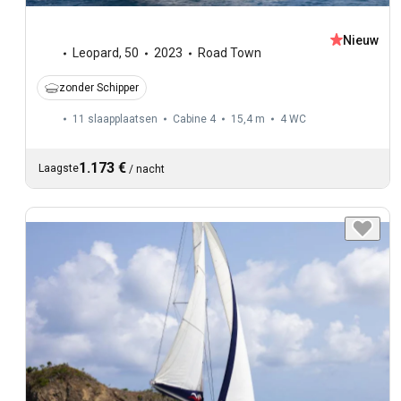
Nieuw
Leopard
,
50
2023
Road Town
zonder Schipper
11 slaapplaatsen
Cabine 4
15,4 m
4
WC
1.173 €
Laagste
/
nacht