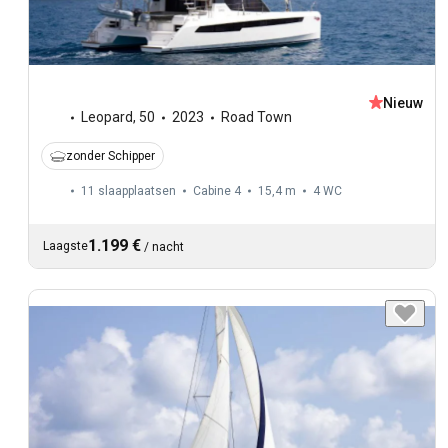
Nieuw
Leopard
,
50
2023
Road Town
zonder Schipper
11 slaapplaatsen
Cabine 4
15,4 m
4
WC
1.199 €
Laagste
/
nacht