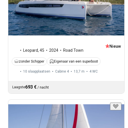
Nieuw
Leopard
,
45
2024
Road Town
zonder Schipper
Eigenaar van een superboot
10 slaapplaatsen
Cabine 4
13,7 m
4
WC
693 €
Laagste
/
nacht