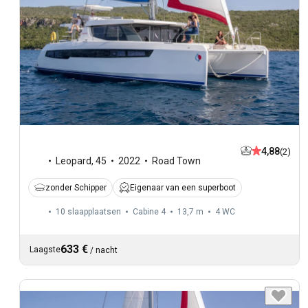
4,88
(2)
Leopard
,
45
2022
Road Town
zonder Schipper
Eigenaar van een superboot
10 slaapplaatsen
Cabine 4
13,7 m
4
WC
633 €
Laagste
/
nacht