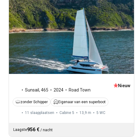
Nieuw
Sunsail
,
465
2024
Road Town
zonder Schipper
Eigenaar van een superboot
11 slaapplaatsen
Cabine 5
13,9 m
5
WC
956 €
Laagste
/
nacht