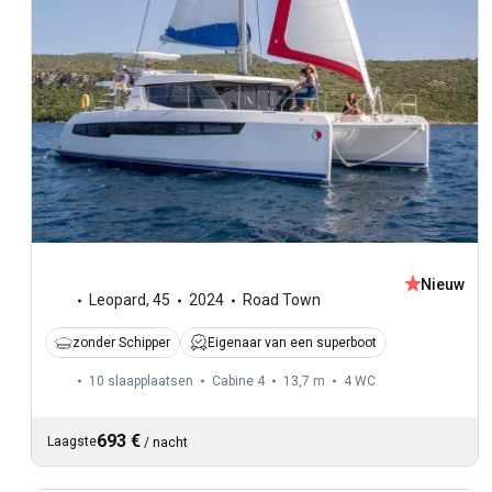
Nieuw
Leopard
,
45
2024
Road Town
zonder Schipper
Eigenaar van een superboot
10 slaapplaatsen
Cabine 4
13,7 m
4
WC
693 €
Laagste
/
nacht