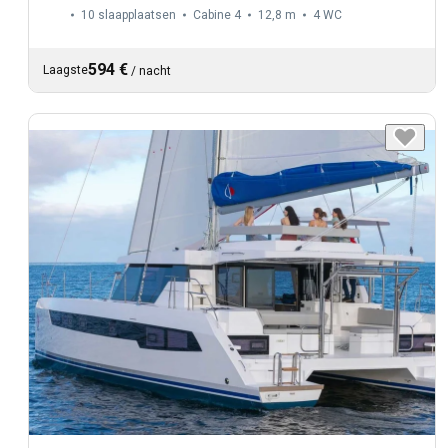
10 slaapplaatsen
Cabine 4
12,8 m
4
WC
594 €
Laagste
/
nacht