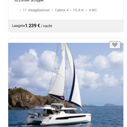
zonder Schipper
11 slaapplaatsen
Cabine 4
15,4 m
4
WC
1.239 €
Laagste
/
nacht