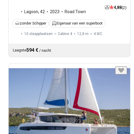
4,88
(2)
Lagoon
,
42
2023
Road Town
zonder Schipper
Eigenaar van een superboot
10 slaapplaatsen
Cabine 4
12,8 m
4
WC
594 €
Laagste
/
nacht