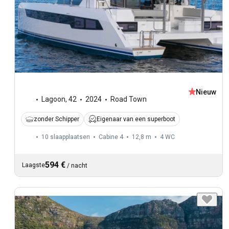
Nieuw
Lagoon
,
42
2024
Road Town
zonder Schipper
Eigenaar van een superboot
10 slaapplaatsen
Cabine 4
12,8 m
4
WC
594 €
Laagste
/
nacht