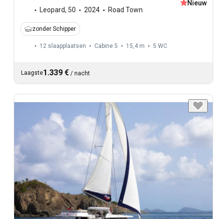
Nieuw
Leopard
,
50
2024
Road Town
zonder Schipper
12 slaapplaatsen
Cabine 5
15,4 m
5
WC
1.339 €
Laagste
/
nacht