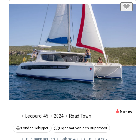
Nieuw
Leopard
,
45
2024
Road Town
zonder Schipper
Eigenaar van een superboot
10 slaapplaatsen
Cabine 4
13,7 m
4
WC