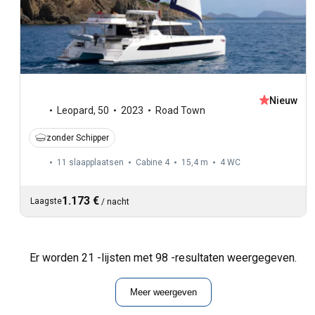
Nieuw
Leopard
,
50
2023
Road Town
zonder Schipper
11 slaapplaatsen
Cabine 4
15,4 m
4
WC
1.173 €
Laagste
/
nacht
Er worden 21 -lijsten met 98 -resultaten weergegeven.
Meer weergeven