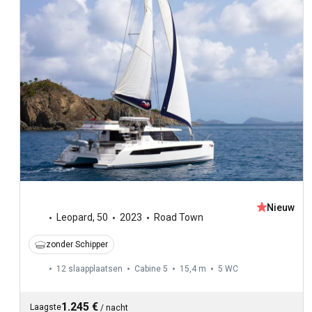
Nieuw
Leopard
,
50
2023
Road Town
zonder Schipper
12 slaapplaatsen
Cabine 5
15,4 m
5
WC
1.245 €
Laagste
/
nacht