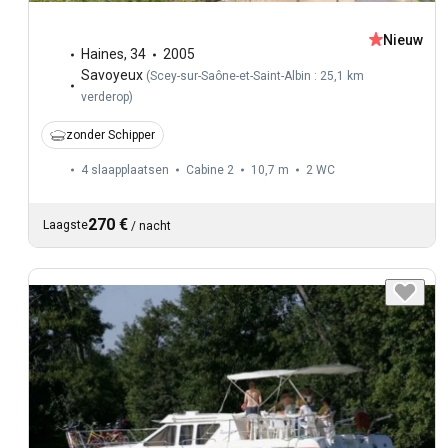
Nieuw
Haines
,
34
2005
Savoyeux
(
Scey-sur-Saône-et-Saint-Albin : 25,1 km
verderop
)
zonder Schipper
4 slaapplaatsen
Cabine 2
10,7 m
2
WC
270 €
Laagste
/
nacht