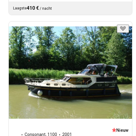
410 €
Laagste
/
nacht
Nieuw
Consonant
,
1100
2001