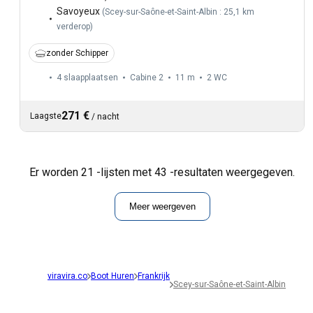
Savoyeux
(
Scey-sur-Saône-et-Saint-Albin : 25,1 km
verderop
)
zonder Schipper
4 slaapplaatsen
Cabine 2
11 m
2
WC
271 €
Laagste
/
nacht
Er worden 21 -lijsten met 43 -resultaten weergegeven.
Meer weergeven
viravira.co
Boot Huren
Frankrijk
Scey-sur-Saône-et-Saint-Albin