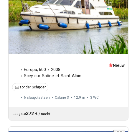
Nieuw
Europa
,
600
2008
Scey-sur-Saône-et-Saint-Albin
zonder Schipper
6 slaapplaatsen
Cabine 3
12,9 m
3
WC
372 €
Laagste
/
nacht