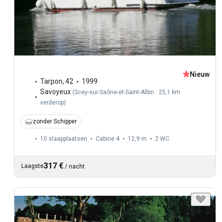
Nieuw
Tarpon
,
42
1999
Savoyeux
(
Scey-sur-Saône-et-Saint-Albin : 25,1 km
verderop
)
zonder Schipper
10 slaapplaatsen
Cabine 4
12,9 m
2
WC
317 €
Laagste
/
nacht