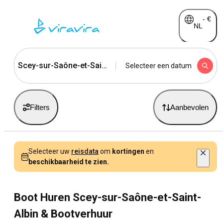
-
€
NL
Scey-sur-Saône-et-Saint-Albin
Selecteer een datum
Filters
Aanbevolen
Selecteer uw
reisdata
om
kortingen
en
beschikbaarheid te zien.
Boot Huren Scey-sur-Saône-et-Saint-
Albin & Bootverhuur