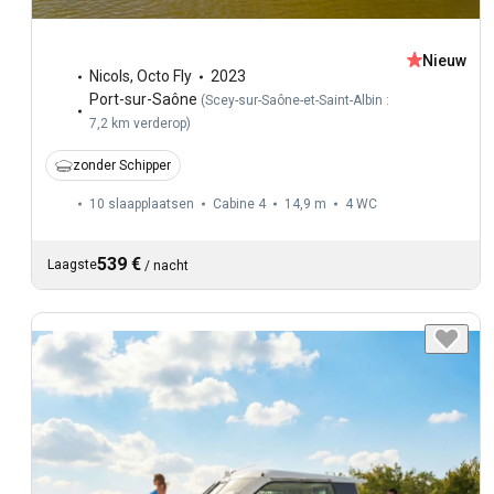
Nieuw
Nicols
,
Octo Fly
2023
Port-sur-Saône
(
Scey-sur-Saône-et-Saint-Albin :
7,2 km verderop
)
zonder Schipper
10 slaapplaatsen
Cabine 4
14,9 m
4
WC
539 €
Laagste
/
nacht