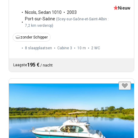
Nieuw
Nicols
,
Sedan 1010
2003
Port-sur-Saône
(
Scey-sur-Saône-et-Saint-Albin :
7,2 km verderop
)
zonder Schipper
8 slaapplaatsen
Cabine 3
10 m
2
WC
195 €
Laagste
/
nacht