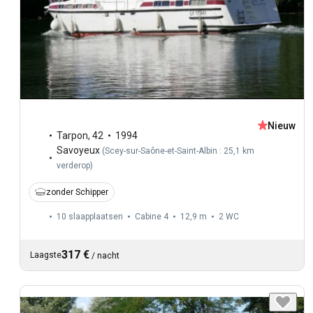
Nieuw
Tarpon
,
42
1994
Savoyeux
(
Scey-sur-Saône-et-Saint-Albin : 25,1 km
verderop
)
zonder Schipper
10 slaapplaatsen
Cabine 4
12,9 m
2
WC
317 €
Laagste
/
nacht