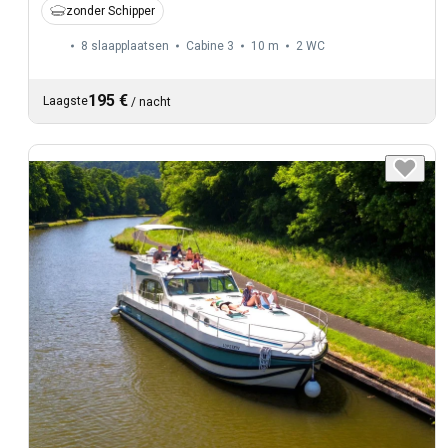
zonder Schipper
8 slaapplaatsen
Cabine 3
10 m
2
WC
195 €
Laagste
/
nacht