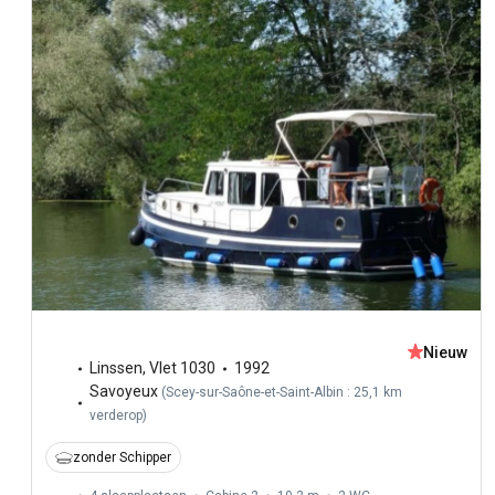
Nieuw
Linssen
,
Vlet 1030
1992
Savoyeux
(
Scey-sur-Saône-et-Saint-Albin : 25,1 km
verderop
)
zonder Schipper