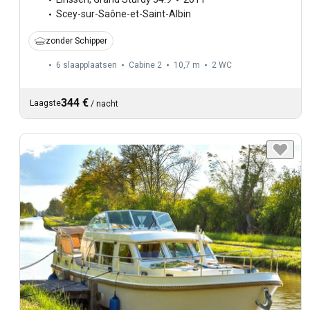
Scey-sur-Saône-et-Saint-Albin
zonder Schipper
6 slaapplaatsen
Cabine 2
10,7 m
2
WC
344 €
Laagste
/
nacht