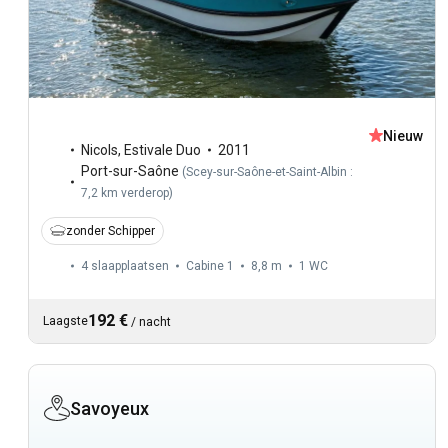
Nieuw
Nicols
,
Estivale Duo
2011
Port-sur-Saône
(
Scey-sur-Saône-et-Saint-Albin :
7,2 km verderop
)
zonder Schipper
4 slaapplaatsen
Cabine 1
8,8 m
1
WC
192 €
Laagste
/
nacht
Savoyeux