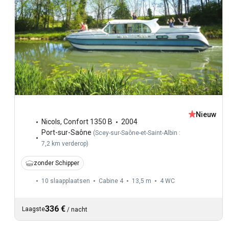
Nieuw
Nicols
,
Confort 1350 B
2004
Port-sur-Saône
(
Scey-sur-Saône-et-Saint-Albin :
7,2 km verderop
)
zonder Schipper
10 slaapplaatsen
Cabine 4
13,5 m
4
WC
336 €
Laagste
/
nacht