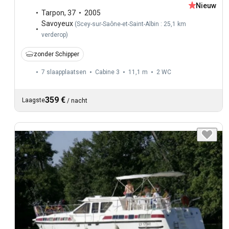
Nieuw
Tarpon
,
37
2005
Savoyeux
(
Scey-sur-Saône-et-Saint-Albin : 25,1 km
verderop
)
zonder Schipper
7 slaapplaatsen
Cabine 3
11,1 m
2
WC
359 €
Laagste
/
nacht