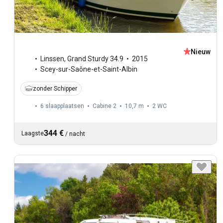
Nieuw
Linssen
,
Grand Sturdy 34.9
2015
Scey-sur-Saône-et-Saint-Albin
zonder Schipper
6 slaapplaatsen
Cabine 2
10,7 m
2
WC
344 €
Laagste
/
nacht