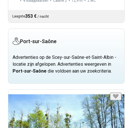
4 slaapplaatsen
Cabine 2
12,9 m
2
WC
353 €
Laagste
/
nacht
Port-sur-Saône
Advertenties op de Scey-sur-Saône-et-Saint-Albin -
locatie zijn afgelopen. Advertenties weergeven in
Port-sur-Saône
die voldoen aan uw zoekcriteria.