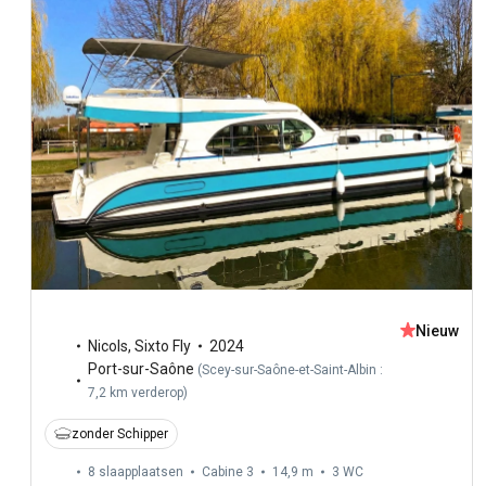
Nieuw
Nicols
,
Sixto Fly
2024
Port-sur-Saône
(
Scey-sur-Saône-et-Saint-Albin :
7,2 km verderop
)
zonder Schipper
8 slaapplaatsen
Cabine 3
14,9 m
3
WC