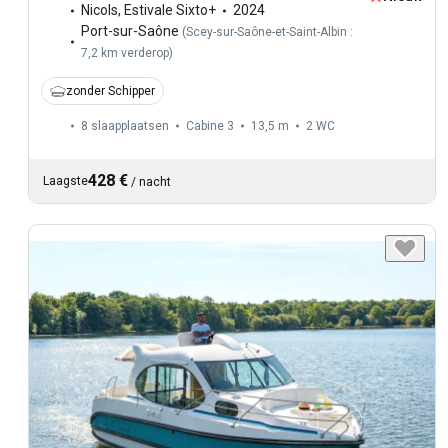
Nicols
,
Estivale Sixto+
2024
Port-sur-Saône
(
Scey-sur-Saône-et-Saint-Albin :
7,2 km verderop
)
zonder Schipper
8 slaapplaatsen
Cabine 3
13,5 m
2
WC
428 €
Laagste
/
nacht