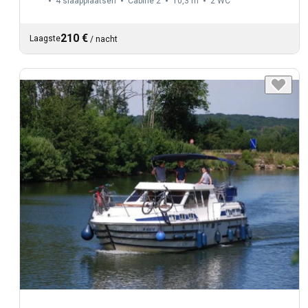
4 slaapplaatsen
Cabine 2
10,3 m
2
WC
210 €
Laagste
/
nacht