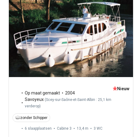
Nieuw
Op maat gemaakt
2004
Savoyeux
(
Scey-sur-Saône-et-Saint-Albin : 25,1 km
verderop
)
zonder Schipper
6 slaapplaatsen
Cabine 3
13,4 m
3
WC