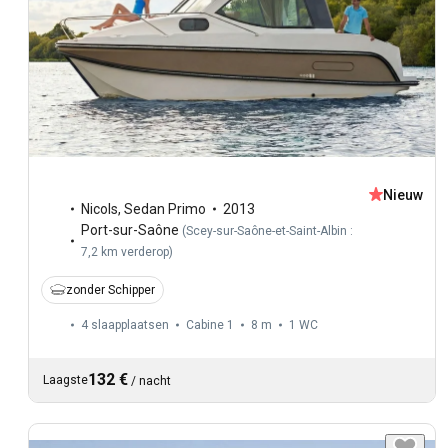
Nieuw
Nicols
,
Sedan Primo
2013
Port-sur-Saône
(
Scey-sur-Saône-et-Saint-Albin :
7,2 km verderop
)
zonder Schipper
4 slaapplaatsen
Cabine 1
8 m
1
WC
132 €
Laagste
/
nacht