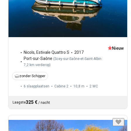
Nieuw
Nicols
,
Estivale Quattro S
2017
Port-sur-Saône
(
Scey-sur-Saône-et-Saint-Albin :
7,2 km verderop
)
zonder Schipper
6 slaapplaatsen
Cabine 2
10,8 m
2
WC
325 €
Laagste
/
nacht