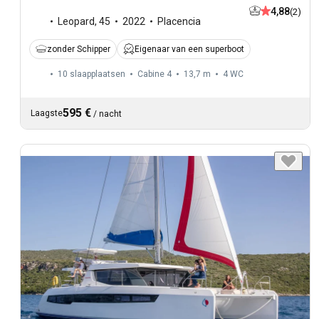
4,88
(2)
Leopard
,
45
2022
Placencia
zonder Schipper
Eigenaar van een superboot
10 slaapplaatsen
Cabine 4
13,7 m
4
WC
595 €
Laagste
/
nacht