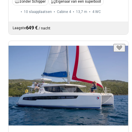
zonder Schipper
Eigenaar van een superboot
10 slaapplaatsen
Cabine 4
13,7 m
4
WC
649 €
Laagste
/
nacht