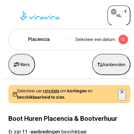
-
€
NL
Placencia
Selecteer een datum
Filters
Aanbevolen
Selecteer uw
reisdata
om
kortingen
en
beschikbaarheid te zien.
Boot Huren Placencia & Bootverhuur
Er zijn
11 -aanbiedingen
beschikbaar.