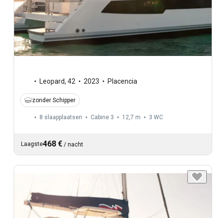
Leopard
,
42
2023
Placencia
zonder Schipper
8 slaapplaatsen
Cabine 3
12,7 m
3
WC
468 €
Laagste
/
nacht