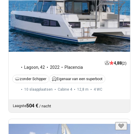
4,88
(2)
Lagoon
,
42
2022
Placencia
zonder Schipper
Eigenaar van een superboot
10 slaapplaatsen
Cabine 4
12,8 m
4
WC
504 €
Laagste
/
nacht