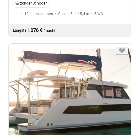
zonder Schipper
12 slaapplaatsen
Cabine 5
15,4 m
5
WC
1.076 €
Laagste
/
nacht