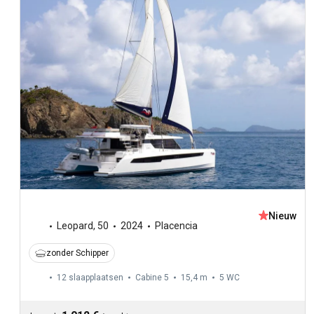
Nieuw
Leopard
,
50
2024
Placencia
zonder Schipper
12 slaapplaatsen
Cabine 5
15,4 m
5
WC