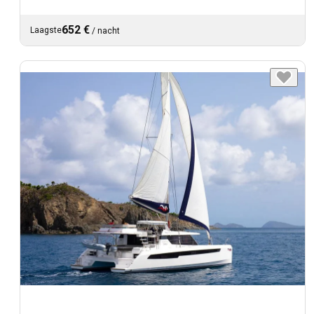
652 €
Laagste
/
nacht