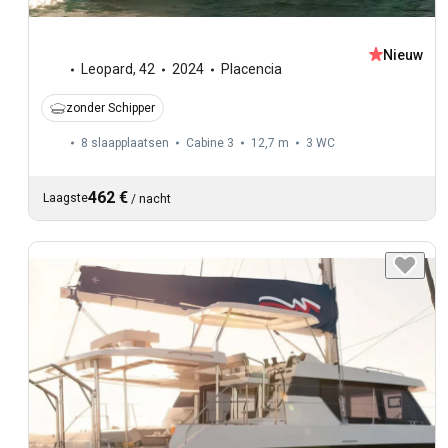
Nieuw
Leopard
,
42
2024
Placencia
zonder Schipper
8 slaapplaatsen
Cabine 3
12,7 m
3
WC
462 €
Laagste
/
nacht