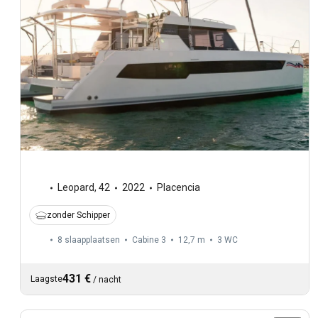
Leopard
,
42
2022
Placencia
zonder Schipper
8 slaapplaatsen
Cabine 3
12,7 m
3
WC
431 €
Laagste
/
nacht