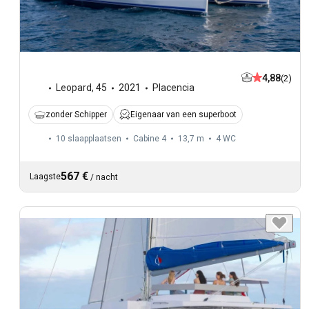
4,88
(2)
Leopard
,
45
2021
Placencia
zonder Schipper
Eigenaar van een superboot
10 slaapplaatsen
Cabine 4
13,7 m
4
WC
567 €
Laagste
/
nacht