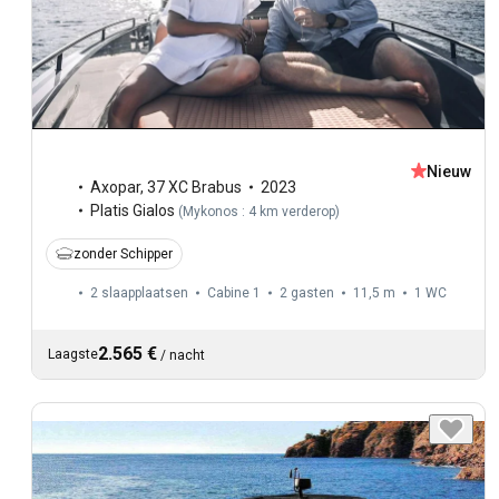
Nieuw
Axopar
,
37 XC Brabus
2023
Platis Gialos
(
Mykonos : 4 km verderop
)
zonder Schipper
2 slaapplaatsen
Cabine 1
2 gasten
11,5 m
1
WC
2.565 €
Laagste
/
nacht