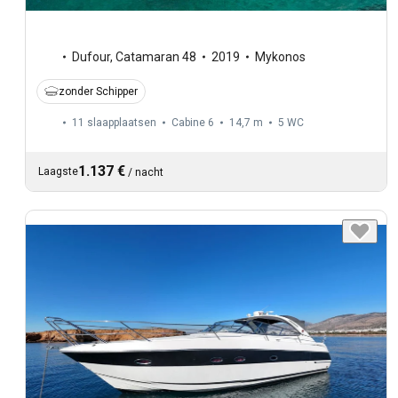
Dufour
,
Catamaran 48
2019
Mykonos
zonder Schipper
11 slaapplaatsen
Cabine 6
14,7 m
5
WC
1.137 €
Laagste
/
nacht