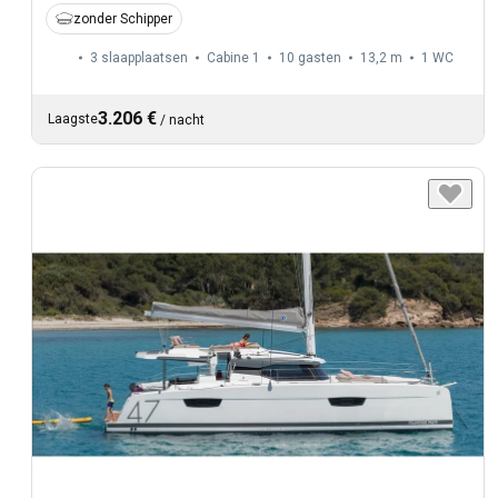
zonder Schipper
3 slaapplaatsen
Cabine 1
10 gasten
13,2 m
1
WC
3.206 €
Laagste
/
nacht