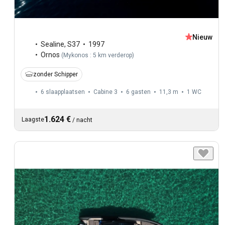
Nieuw
Sealine
,
S37
1997
Ornos
(
Mykonos : 5 km verderop
)
zonder Schipper
6 slaapplaatsen
Cabine 3
6 gasten
11,3 m
1
WC
1.624 €
Laagste
/
nacht