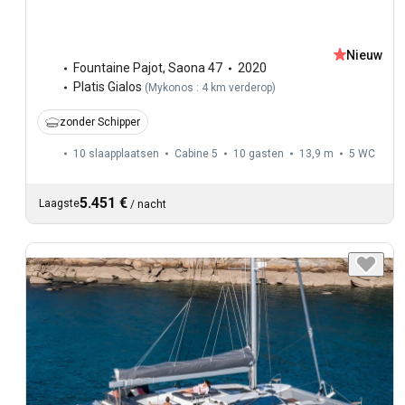
Nieuw
Fountaine Pajot
,
Saona 47
2020
Platis Gialos
(
Mykonos : 4 km verderop
)
zonder Schipper
10 slaapplaatsen
Cabine 5
10 gasten
13,9 m
5
WC
5.451 €
Laagste
/
nacht