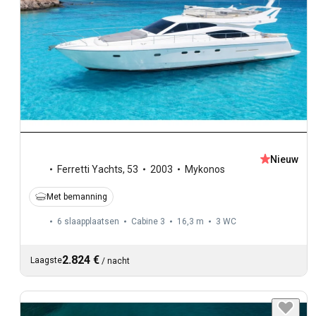
Nieuw
Ferretti Yachts
,
53
2003
Mykonos
Met bemanning
6 slaapplaatsen
Cabine 3
16,3 m
3
WC
2.824 €
Laagste
/
nacht