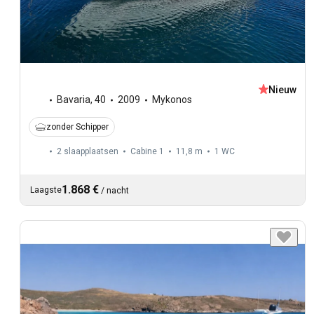
Nieuw
Bavaria
,
40
2009
Mykonos
zonder Schipper
2 slaapplaatsen
Cabine 1
11,8 m
1
WC
1.868 €
Laagste
/
nacht