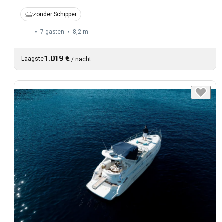
zonder Schipper
7 gasten
8,2 m
1.019 €
Laagste
/
nacht