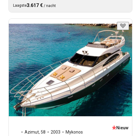
3.617 €
Laagste
/
nacht
Nieuw
Azimut
,
58
2003
Mykonos