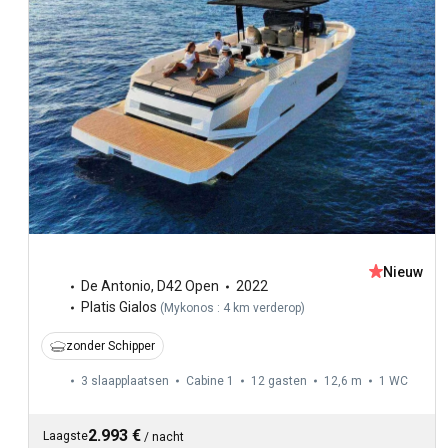
Nieuw
De Antonio
,
D42 Open
2022
Platis Gialos
(
Mykonos : 4 km verderop
)
zonder Schipper
3 slaapplaatsen
Cabine 1
12 gasten
12,6 m
1
WC
2.993 €
Laagste
/
nacht