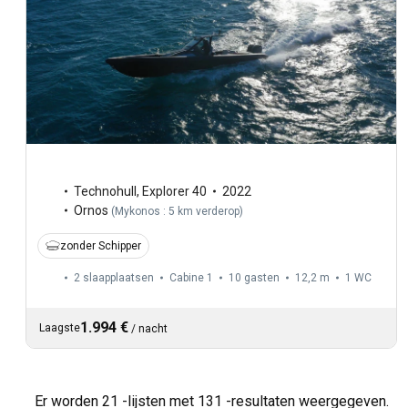
Technohull
,
Explorer 40
2022
Ornos
(
Mykonos : 5 km verderop
)
zonder Schipper
2 slaapplaatsen
Cabine 1
10 gasten
12,2 m
1
WC
1.994 €
Laagste
/
nacht
Er worden 21 -lijsten met 131 -resultaten weergegeven.