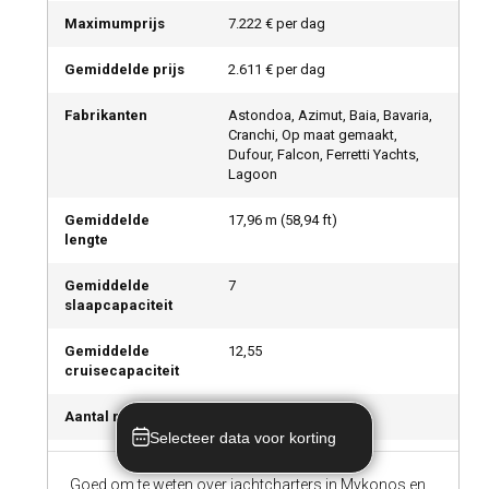
Maximumprijs
7.222 € per dag
Gemiddelde prijs
2.611 € per dag
Fabrikanten
Astondoa, Azimut, Baia, Bavaria,
Cranchi, Op maat gemaakt,
Dufour, Falcon, Ferretti Yachts,
Lagoon
Gemiddelde
17,96
m (
58,94
ft)
lengte
Gemiddelde
7
slaapcapaciteit
Gemiddelde
12,55
cruisecapaciteit
Aantal recensies
1
Selecteer data voor korting
Goed om te weten over jachtcharters in Mykonos en