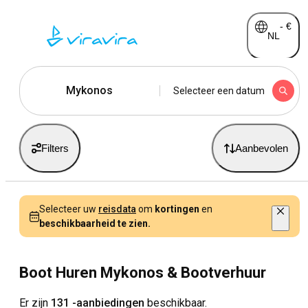
-
€
NL
Mykonos
Selecteer een datum
Filters
Aanbevolen
Selecteer uw
reisdata
om
kortingen
en
beschikbaarheid te zien.
Boot Huren Mykonos & Bootverhuur
Er zijn
131 -aanbiedingen
beschikbaar.