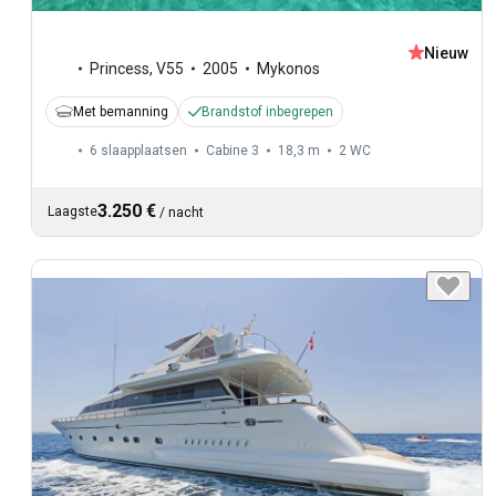
Nieuw
Princess
,
V55
2005
Mykonos
Met bemanning
Brandstof inbegrepen
6 slaapplaatsen
Cabine 3
18,3 m
2
WC
3.250 €
Laagste
/
nacht