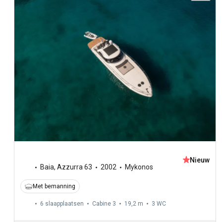
Nieuw
Baia
,
Azzurra 63
2002
Mykonos
Met bemanning
6 slaapplaatsen
Cabine 3
19,2 m
3
WC