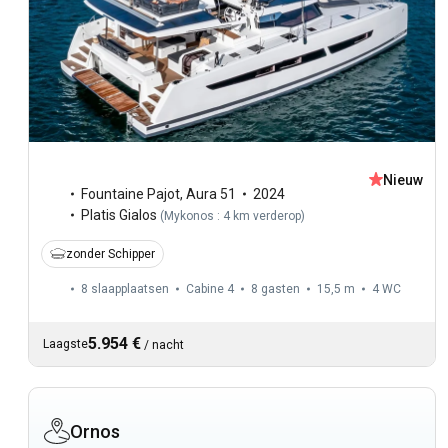
Nieuw
Fountaine Pajot
,
Aura 51
2024
Platis Gialos
(
Mykonos : 4 km verderop
)
zonder Schipper
8 slaapplaatsen
Cabine 4
8 gasten
15,5 m
4
WC
5.954 €
Laagste
/
nacht
Ornos