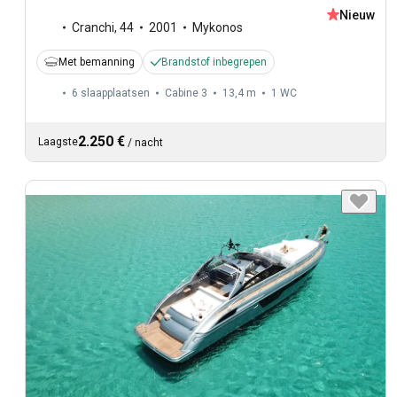
Nieuw
Cranchi
,
44
2001
Mykonos
Met bemanning
Brandstof inbegrepen
6 slaapplaatsen
Cabine 3
13,4 m
1
WC
2.250 €
Laagste
/
nacht