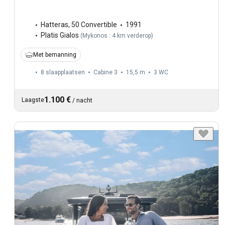
Hatteras
,
50 Convertible
1991
Platis Gialos
(
Mykonos : 4 km verderop
)
Met bemanning
8 slaapplaatsen
Cabine 3
15,5 m
3
WC
1.100 €
Laagste
/
nacht