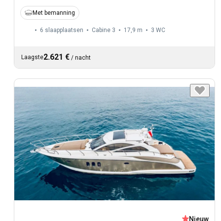
Met bemanning
6 slaapplaatsen
Cabine 3
17,9 m
3
WC
2.621 €
Laagste
/
nacht
Nieuw