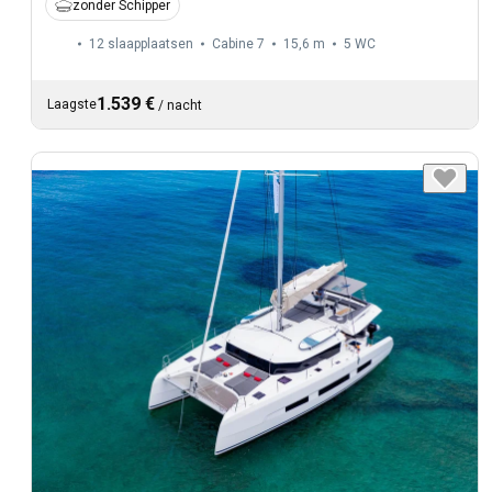
zonder Schipper
12 slaapplaatsen
Cabine 7
15,6 m
5
WC
1.539 €
Laagste
/
nacht