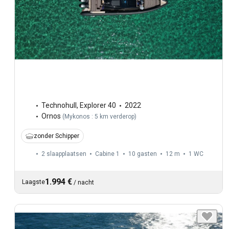
Technohull
,
Explorer 40
2022
Ornos
(
Mykonos : 5 km verderop
)
zonder Schipper
2 slaapplaatsen
Cabine 1
10 gasten
12 m
1
WC
1.994 €
Laagste
/
nacht