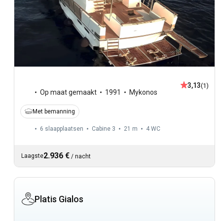
3,13
(1)
Op maat gemaakt
1991
Mykonos
Met bemanning
6 slaapplaatsen
Cabine 3
21 m
4
WC
2.936 €
Laagste
/
nacht
Platis Gialos