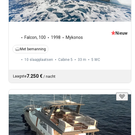
Nieuw
Falcon
,
100
1998
Mykonos
Met bemanning
10 slaapplaatsen
Cabine 5
33 m
5
WC
7.250 €
Laagste
/
nacht