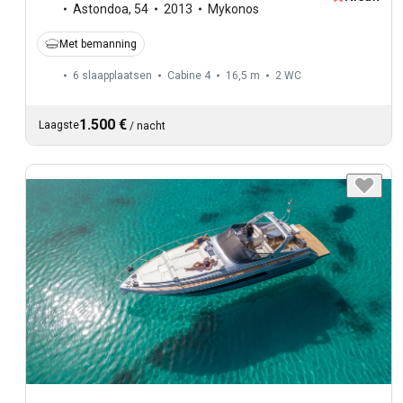
Astondoa
,
54
2013
Mykonos
Met bemanning
6 slaapplaatsen
Cabine 4
16,5 m
2
WC
1.500 €
Laagste
/
nacht