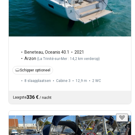
Beneteau
,
Oceanis 40.1
2021
Arzon
(
La Trinité-sur-Mer : 14,2 km verderop
)
Schipper optioneel
8 slaapplaatsen
Cabine 3
12,9 m
2
WC
336 €
Laagste
/
nacht