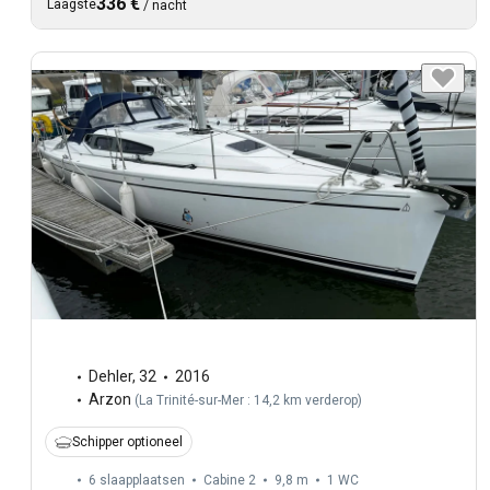
336 €
Laagste
/
nacht
Dehler
,
32
2016
Arzon
(
La Trinité-sur-Mer : 14,2 km verderop
)
Schipper optioneel
6 slaapplaatsen
Cabine 2
9,8 m
1
WC