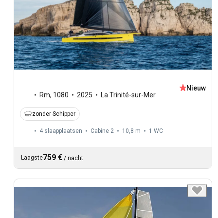
Nieuw
Rm
,
1080
2025
La Trinité-sur-Mer
zonder Schipper
4 slaapplaatsen
Cabine 2
10,8 m
1
WC
759 €
Laagste
/
nacht