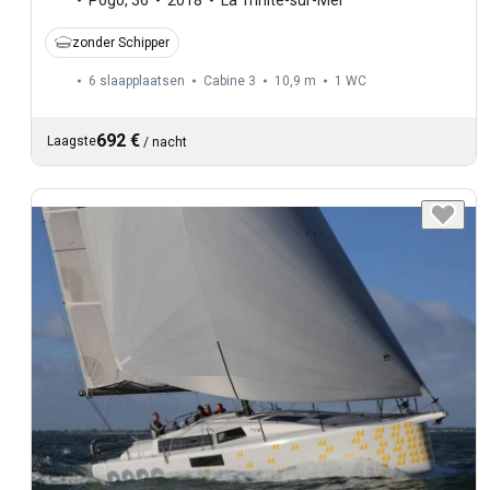
zonder Schipper
6 slaapplaatsen
Cabine 3
10,9 m
1
WC
692 €
Laagste
/
nacht