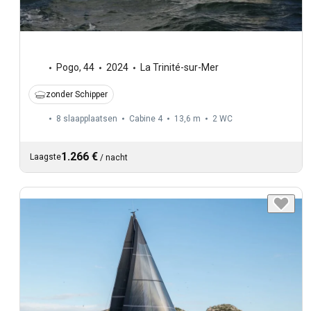
Pogo
,
44
2024
La Trinité-sur-Mer
zonder Schipper
8 slaapplaatsen
Cabine 4
13,6 m
2
WC
1.266 €
Laagste
/
nacht