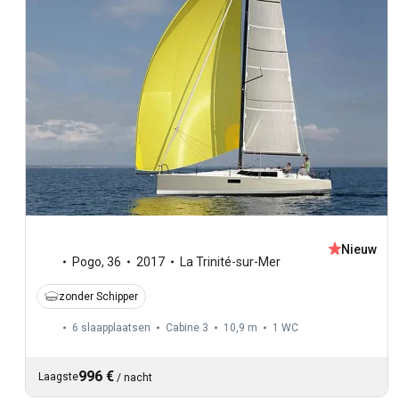
Nieuw
Pogo
,
36
2017
La Trinité-sur-Mer
zonder Schipper
6 slaapplaatsen
Cabine 3
10,9 m
1
WC
996 €
Laagste
/
nacht