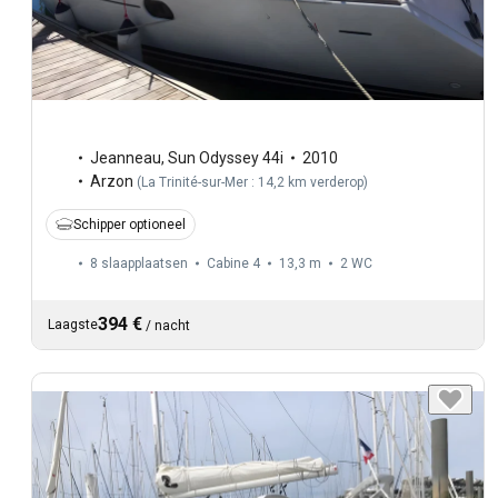
Jeanneau
,
Sun Odyssey 44i
2010
Arzon
(
La Trinité-sur-Mer : 14,2 km verderop
)
Schipper optioneel
8 slaapplaatsen
Cabine 4
13,3 m
2
WC
394 €
Laagste
/
nacht