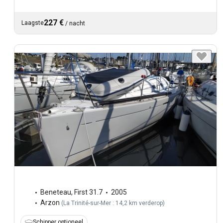
227 €
Laagste
/
nacht
Beneteau
,
First 31.7
2005
Arzon
(
La Trinité-sur-Mer : 14,2 km verderop
)
Schipper optioneel