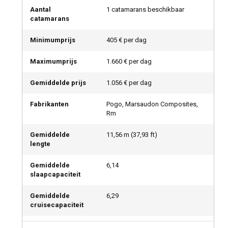
Aantal
1 catamarans beschikbaar
catamarans
Minimumprijs
405 € per dag
Maximumprijs
1.660 € per dag
Gemiddelde prijs
1.056 € per dag
Fabrikanten
Pogo, Marsaudon Composites,
Rm
Gemiddelde
11,56
m (
37,93
ft)
lengte
Gemiddelde
6,14
slaapcapaciteit
Gemiddelde
6,29
cruisecapaciteit