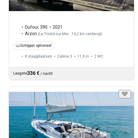
Dufour
,
390
2021
Arzon
(
La Trinité-sur-Mer : 14,2 km verderop
)
Schipper optioneel
8 slaapplaatsen
Cabine 3
11,9 m
2
WC
336 €
Laagste
/
nacht