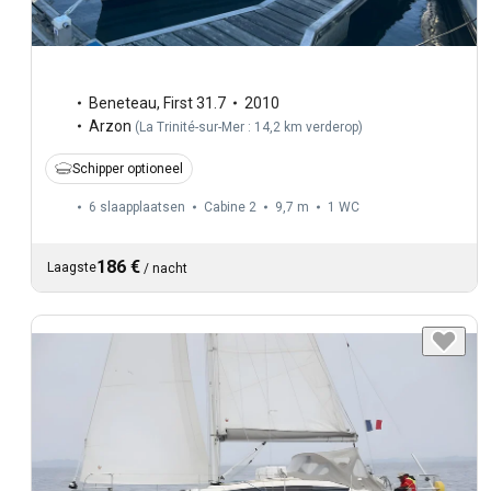
Beneteau
,
First 31.7
2010
Arzon
(
La Trinité-sur-Mer : 14,2 km verderop
)
Schipper optioneel
6 slaapplaatsen
Cabine 2
9,7 m
1
WC
186 €
Laagste
/
nacht