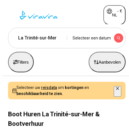
-
€
NL
La Trinité-sur-Mer
Selecteer een datum
Filters
Aanbevolen
Selecteer uw
reisdata
om
kortingen
en
beschikbaarheid te zien.
Boot Huren La Trinité-sur-Mer &
Bootverhuur