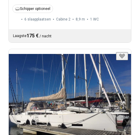
Schipper optioneel
6 slaapplaatsen
Cabine 2
8,9 m
1
WC
175 €
Laagste
/
nacht