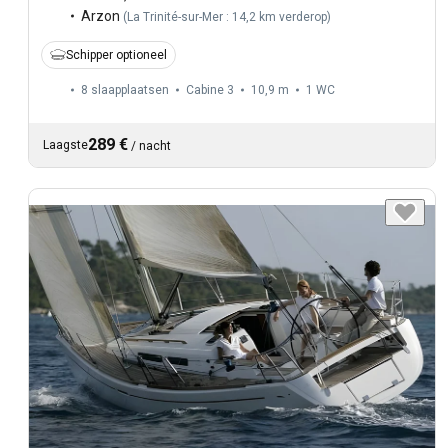
Arzon
(
La Trinité-sur-Mer : 14,2 km verderop
)
Schipper optioneel
8 slaapplaatsen
Cabine 3
10,9 m
1
WC
289 €
Laagste
/
nacht