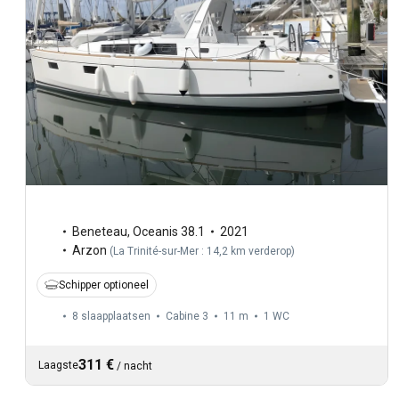
Beneteau
,
Oceanis 38.1
2021
Arzon
(
La Trinité-sur-Mer : 14,2 km verderop
)
Schipper optioneel
8 slaapplaatsen
Cabine 3
11 m
1
WC
311 €
Laagste
/
nacht