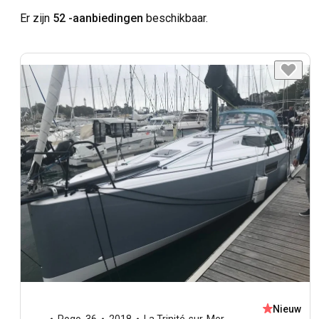
Er zijn
52 -aanbiedingen
beschikbaar.
Nieuw
Pogo
,
36
2018
La Trinité-sur-Mer