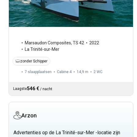
Marsaudon Composites
,
TS 42
2022
La Trinité-sur-Mer
zonder Schipper
7 slaapplaatsen
Cabine 4
14,9 m
2
WC
546 €
Laagste
/
nacht
Arzon
Advertenties op de La Trinité-sur-Mer -locatie zijn