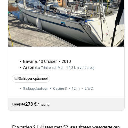
Bavaria
,
40 Cruiser
2010
Arzon
(
La Trinité-sur-Mer : 14,2 km verderop
)
Schipper optioneel
8 slaapplaatsen
Cabine 3
12 m
2
WC
273 €
Laagste
/
nacht
Er worden 21 -lijsten met 52 -resultaten weergegeven.