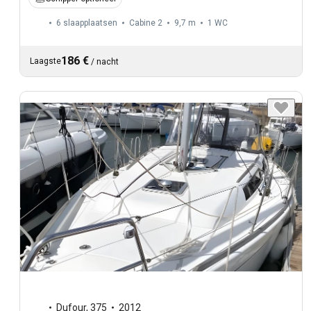
6 slaapplaatsen
Cabine 2
9,7 m
1
WC
186 €
Laagste
/
nacht
Dufour
,
375
2012