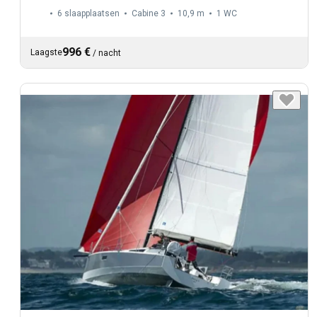
6 slaapplaatsen
Cabine 3
10,9 m
1
WC
996 €
Laagste
/
nacht