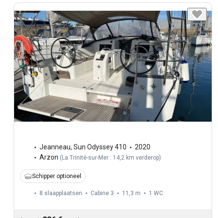
Jeanneau
,
Sun Odyssey 410
2020
Arzon
(
La Trinité-sur-Mer : 14,2 km verderop
)
Schipper optioneel
8 slaapplaatsen
Cabine 3
11,3 m
1
WC