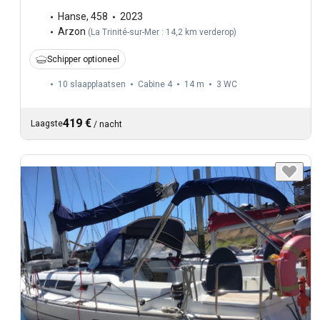
Hanse
,
458
2023
Arzon
(
La Trinité-sur-Mer : 14,2 km verderop
)
Schipper optioneel
10 slaapplaatsen
Cabine 4
14 m
3
WC
419 €
Laagste
/
nacht