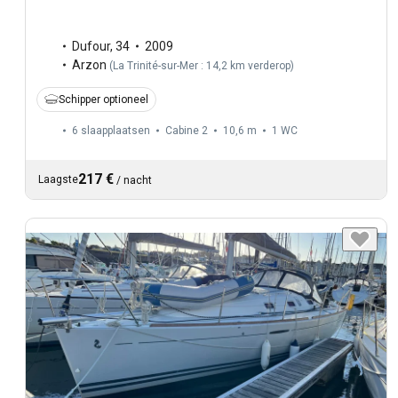
Dufour
,
34
2009
Arzon
(
La Trinité-sur-Mer : 14,2 km verderop
)
Schipper optioneel
6 slaapplaatsen
Cabine 2
10,6 m
1
WC
217 €
Laagste
/
nacht