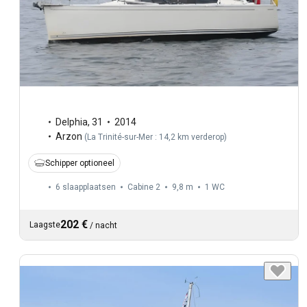
Delphia
,
31
2014
Arzon
(
La Trinité-sur-Mer : 14,2 km verderop
)
Schipper optioneel
6 slaapplaatsen
Cabine 2
9,8 m
1
WC
202 €
Laagste
/
nacht