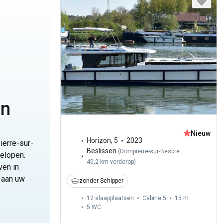
en
Nieuw
Horizon
,
5
2023
erre-sur-
Beslissen
(
Dompierre-sur-Besbre :
gelopen.
40,2 km verderop
)
ven in
 aan uw
zonder Schipper
12 slaapplaatsen
Cabine 5
15 m
5
WC