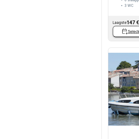
6 slaapp
3
WC
147 €
Laagste
Select