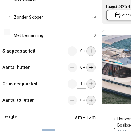
325 €
Laagste
Select
Zonder Skipper
39
Met bemanning
0
Slaapcapaciteit
+
Aantal hutten
+
Cruisecapaciteit
+
Aantal toiletten
+
Lengte
8 m - 15 m
Horizo
Besliss