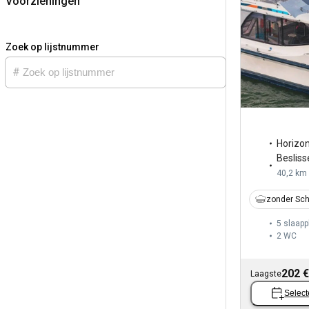
Voorzieningen
Zoek op lijstnummer
Horizo
Besliss
40,2 km
zonder Sch
5 slaapp
2
WC
202 €
Laagste
Select