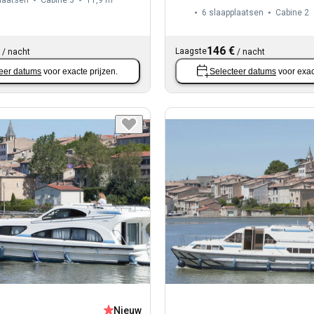
laatsen
Cabine 3
11,9 m
6 slaapplaatsen
Cabine 2
146 €
Laagste
/
nacht
/
nacht
eer datums
voor exacte prijzen.
Selecteer datums
voor exac
Nieuw