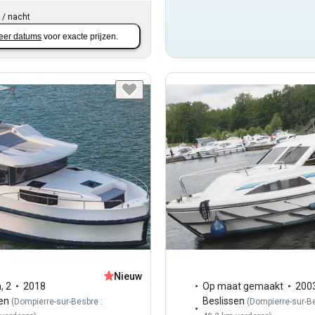
/
nacht
eer datums
voor exacte prijzen.
Nieuw
n
,
2
2018
Op maat gemaakt
200
en
Beslissen
(
Dompierre-sur-Besbre :
(
Dompierre-sur-Be