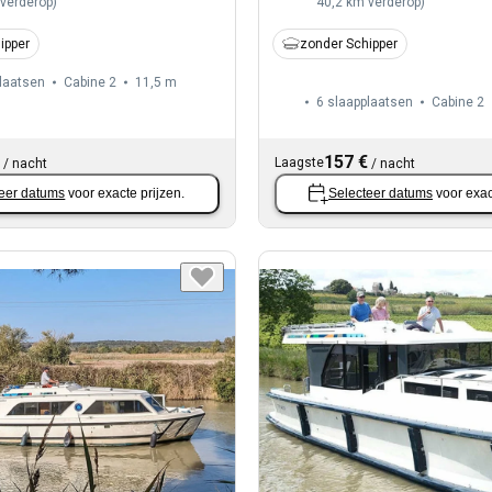
 verderop
)
40,2 km verderop
)
ipper
zonder Schipper
laatsen
Cabine 2
11,5 m
6 slaapplaatsen
Cabine 2
157 €
Laagste
/
nacht
/
nacht
eer datums
voor exacte prijzen.
Selecteer datums
voor exac