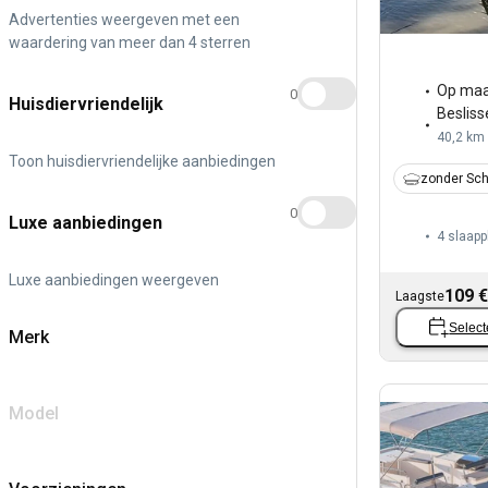
Advertenties weergeven met een
waardering van meer dan 4 sterren
Op maa
0
Huisdiervriendelijk
Besliss
40,2 km
Toon huisdiervriendelijke aanbiedingen
zonder Sch
0
Luxe aanbiedingen
4 slaapp
Luxe aanbiedingen weergeven
109 €
Laagste
Select
Merk
Model