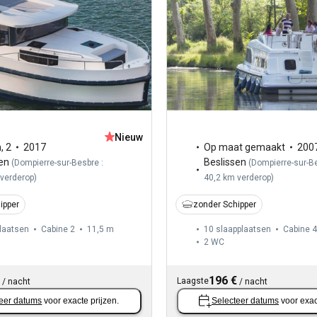
Nieuw
n
,
2
2017
Op maat gemaakt
200
en
Beslissen
(
Dompierre-sur-Besbre :
(
Dompierre-sur-Be
 verderop
)
40,2 km verderop
)
ipper
zonder Schipper
laatsen
Cabine 2
11,5 m
10 slaapplaatsen
Cabine 4
2
WC
196 €
Laagste
/
nacht
/
nacht
eer datums
voor exacte prijzen.
Selecteer datums
voor exac