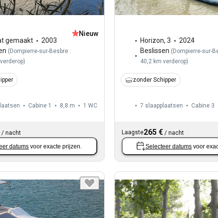
Nieuw
t gemaakt
2003
Horizon
,
3
2024
en
Beslissen
(
Dompierre-sur-Besbre :
(
Dompierre-sur-Be
 verderop
)
40,2 km verderop
)
ipper
zonder Schipper
laatsen
Cabine 1
8,8 m
1
WC
7 slaapplaatsen
Cabine 3
265 €
Laagste
/
nacht
/
nacht
eer datums
voor exacte prijzen.
Selecteer datums
voor exac