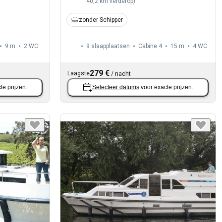
40,2 km verderop
)
zonder Schipper
9 m
2
WC
9 slaapplaatsen
Cabine 4
15 m
4
WC
279 €
Laagste
/
nacht
te prijzen.
Selecteer datums
voor exacte prijzen.