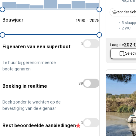
40,2 km
zonder Sch
Bouwjaar
1990 - 2025
5 slaapp
2
WC
0
202 €
Laagste
Eigenaren van een superboot
Select
Te huur bij gerenommeerde
booteigenaren
39
Boeking in realtime
Boek zonder te wachten op de
bevestiging van de eigenaar
0
Best beoordeelde aanbiedingen