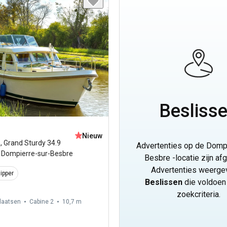
Besliss
Nieuw
n
,
Grand Sturdy 34.9
Advertenties op de Dompi
Dompierre-sur-Besbre
Besbre -locatie zijn af
Advertenties weerge
ipper
Beslissen
die voldoen
zoekcriteria.
laatsen
Cabine 2
10,7 m