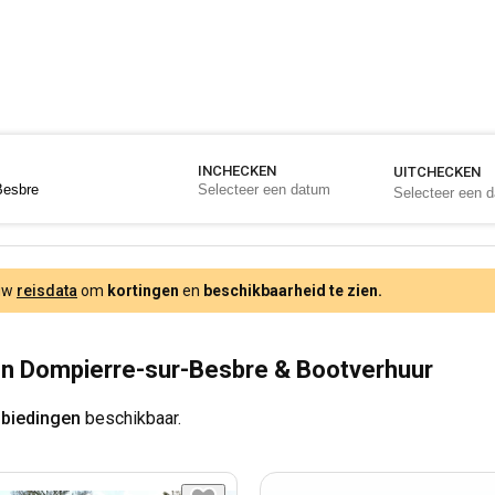
INCHECKEN
UITCHECKEN
 uw
reisdata
om
kortingen
en
beschikbaarheid te zien.
n Dompierre-sur-Besbre & Bootverhuur
nbiedingen
beschikbaar.