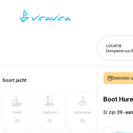
LOCATIE
Selecteer
Soort jacht
Boot Hure
Er zijn
39 -aa
Gulet
Zeilboot
Catamaran
(
0
)
(
0
)
(
0
)