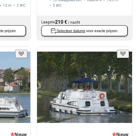
10 slaapplaatsen
Cabine 4
14,5 m
12 m
2
WC
3
WC
210 €
Laagste
/
nacht
te prijzen.
Selecteer datums
voor exacte prijzen.
Nieuw
Nieuw