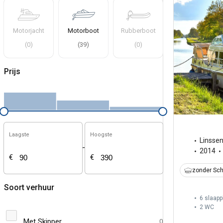
Motorjacht
Motorboot
Rubberboot
(
0
)
(
39
)
(
0
)
Prijs
Laagste
Hoogste
Linsse
-
2014
€
€
zonder Sch
Soort verhuur
6 slaapp
2
WC
Met Skipper
0