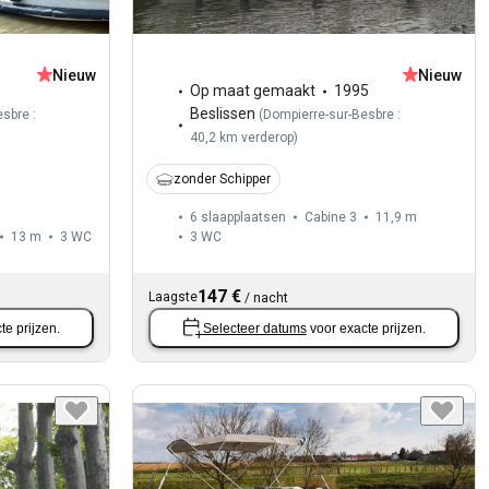
Nieuw
Nieuw
Op maat gemaakt
1995
Beslissen
sbre :
(
Dompierre-sur-Besbre :
40,2 km verderop
)
zonder Schipper
6 slaapplaatsen
Cabine 3
11,9 m
13 m
3
WC
3
WC
147 €
Laagste
/
nacht
te prijzen.
Selecteer datums
voor exacte prijzen.