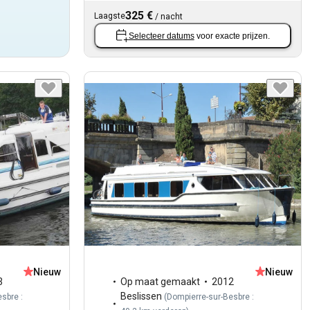
325 €
Laagste
/
nacht
Selecteer datums
voor exacte prijzen.
Nieuw
Nieuw
3
Op maat gemaakt
2012
Beslissen
sbre :
(
Dompierre-sur-Besbre :