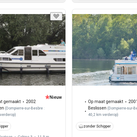
Nieuw
t gemaakt
2002
Op maat gemaakt
200
en
Beslissen
(
Dompierre-sur-Besbre :
(
Dompierre-sur-Be
 verderop
)
40,2 km verderop
)
ipper
zonder Schipper