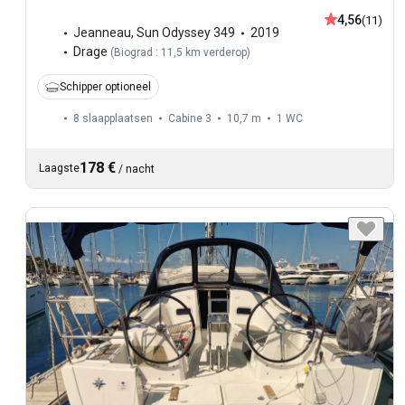
4,56
(11)
Jeanneau
,
Sun Odyssey 349
2019
Drage
(
Biograd : 11,5 km verderop
)
Schipper optioneel
8 slaapplaatsen
Cabine 3
10,7 m
1
WC
178 €
Laagste
/
nacht