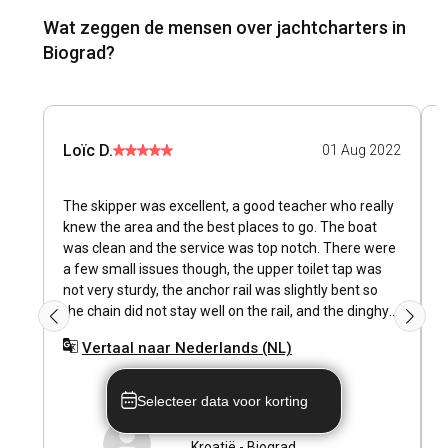
Wat zeggen de mensen over jachtcharters in
Biograd?
Loïc D.
01 Aug 2022
The skipper was excellent, a good teacher who really
P
knew the area and the best places to go. The boat
J
was clean and the service was top notch. There were
v
a few small issues though, the upper toilet tap was
p
not very sturdy, the anchor rail was slightly bent so
the chain did not stay well on the rail, and the dinghy
motor was quite old and not very reliable.
Vertaal naar Nederlands (NL)
Selecteer data voor korting
Kroatië
-
Biograd