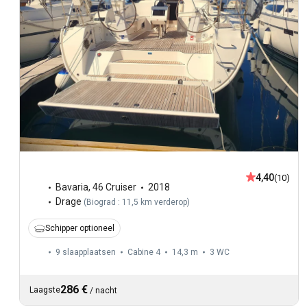
4,40
(10)
Bavaria
,
46 Cruiser
2018
Drage
(
Biograd : 11,5 km verderop
)
Schipper optioneel
9 slaapplaatsen
Cabine 4
14,3 m
3
WC
286 €
Laagste
/
nacht