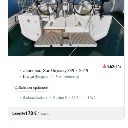
4,62
(10)
Jeanneau
,
Sun Odyssey 349
2019
Drage
(
Biograd : 11,5 km verderop
)
Schipper optioneel
8 slaapplaatsen
Cabine 3
10,7 m
1
WC
178 €
Laagste
/
nacht