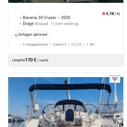
4,18
(14)
Bavaria
,
34 Cruiser
2020
Drage
(
Biograd : 11,5 km verderop
)
Schipper optioneel
6 slaapplaatsen
Cabine 2
10,2 m
1
WC
170 €
Laagste
/
nacht