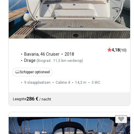
4,18
(10)
Bavaria
,
46 Cruiser
2018
Drage
(
Biograd : 11,5 km verderop
)
Schipper optioneel
9 slaapplaatsen
Cabine 4
14,3 m
3
WC
286 €
Laagste
/
nacht