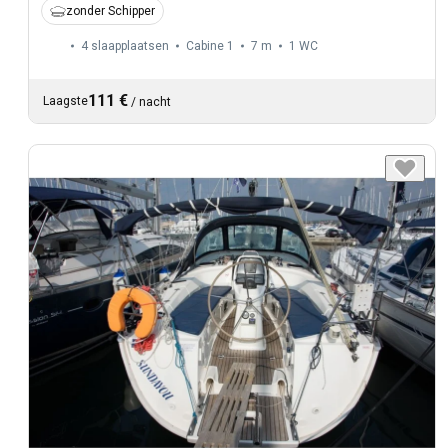
zonder Schipper
4 slaapplaatsen
Cabine 1
7 m
1
WC
111 €
Laagste
/
nacht