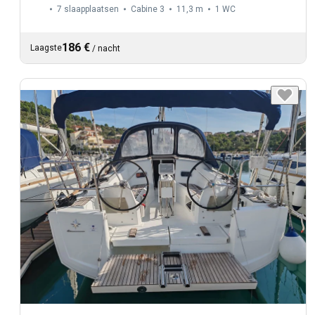
7 slaapplaatsen
Cabine 3
11,3 m
1
WC
186 €
Laagste
/
nacht