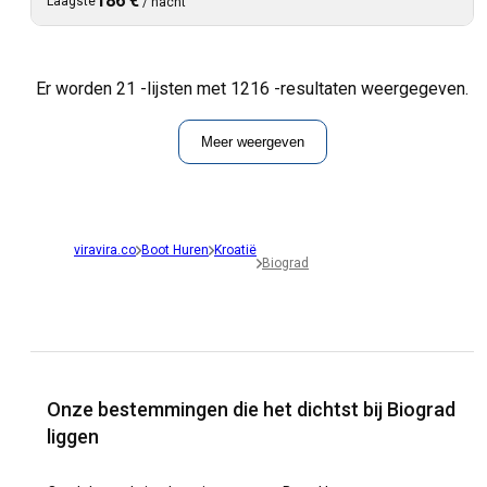
186 €
Laagste
/
nacht
Er worden 21 -lijsten met 1216 -resultaten weergegeven.
Meer weergeven
viravira.co
Boot Huren
Kroatië
Biograd
Onze bestemmingen die het dichtst bij Biograd
liggen