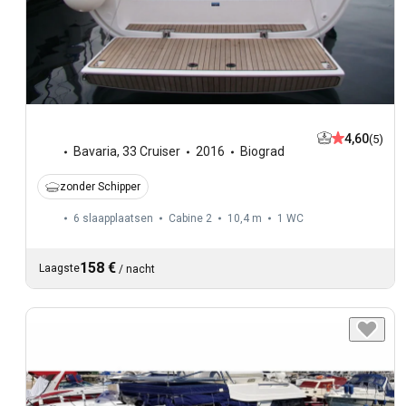
4,60
(5)
Bavaria
,
33 Cruiser
2016
Biograd
zonder Schipper
6 slaapplaatsen
Cabine 2
10,4 m
1
WC
158 €
Laagste
/
nacht