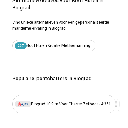
Alternatieve keuzes voor Boot Huren in
Biograd
Vind unieke alternatieven voor een gepersonaliseerde
maritieme ervaring in Biograd.
Boot Huren Kroatië Met Bemanning
207
Populaire jachtcharters in Biograd
Biograd 10.9 m Voor Charter Zeilboot - #351
4,69
4