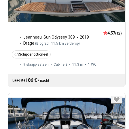
4,57
(12)
Jeanneau
,
Sun Odyssey 389
2019
Drage
(
Biograd : 11,5 km verderop
)
Schipper optioneel
9 slaapplaatsen
Cabine 3
11,3 m
1
WC
186 €
Laagste
/
nacht