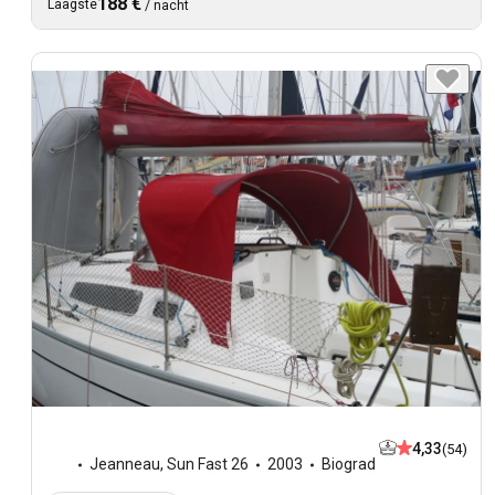
188 €
Laagste
/
nacht
4,33
(54)
Jeanneau
,
Sun Fast 26
2003
Biograd