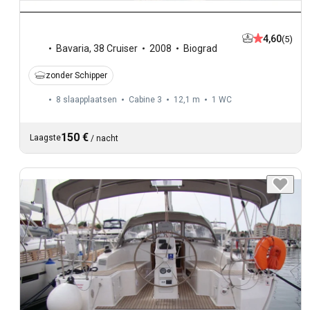
4,60
(5)
Bavaria
,
38 Cruiser
2008
Biograd
zonder Schipper
8 slaapplaatsen
Cabine 3
12,1 m
1
WC
150 €
Laagste
/
nacht