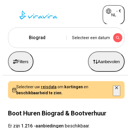
-
€
NL
Biograd
Selecteer een datum
Filters
Aanbevolen
Selecteer uw
reisdata
om
kortingen
en
beschikbaarheid te zien.
Boot Huren Biograd & Bootverhuur
Er zijn
1.216 -aanbiedingen
beschikbaar.