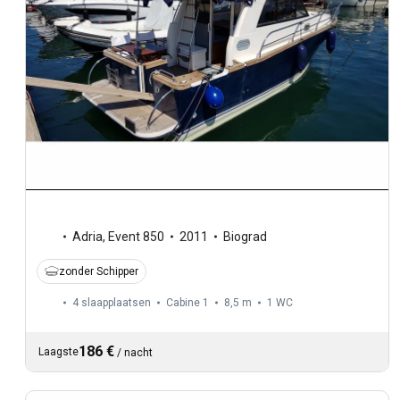
Adria
,
Event 850
2011
Biograd
zonder Schipper
4 slaapplaatsen
Cabine 1
8,5 m
1
WC
186 €
Laagste
/
nacht