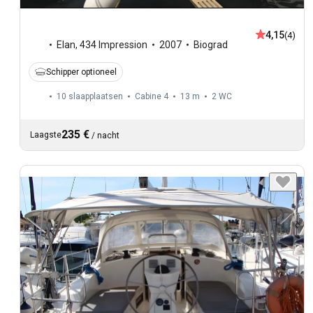
4,15
(4)
Elan
,
434 Impression
2007
Biograd
Schipper optioneel
10 slaapplaatsen
Cabine 4
13 m
2
WC
235 €
Laagste
/
nacht