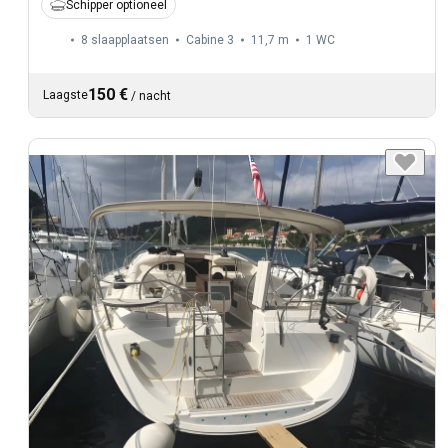
Schipper optioneel
8 slaapplaatsen
Cabine 3
11,7 m
1
WC
150 €
Laagste
/
nacht