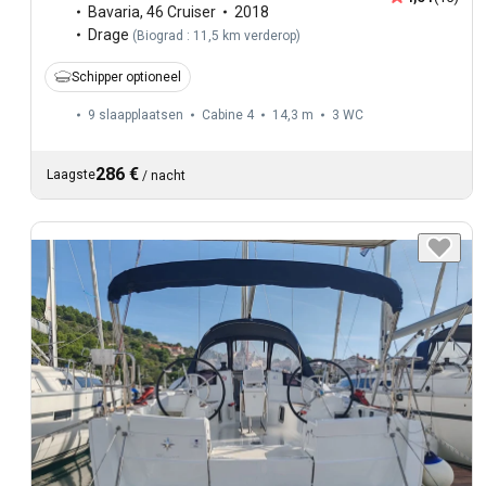
Bavaria
,
46 Cruiser
2018
Drage
(
Biograd : 11,5 km verderop
)
Schipper optioneel
9 slaapplaatsen
Cabine 4
14,3 m
3
WC
286 €
Laagste
/
nacht