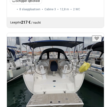
Schipper optioneel
8 slaapplaatsen
Cabine 3
12,8 m
2
WC
217 €
Laagste
/
nacht