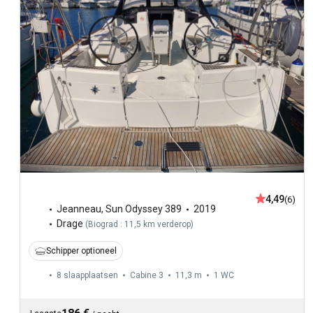
4,49
(6)
Jeanneau
,
Sun Odyssey 389
2019
Drage
(
Biograd : 11,5 km verderop
)
Schipper optioneel
8 slaapplaatsen
Cabine 3
11,3 m
1
WC