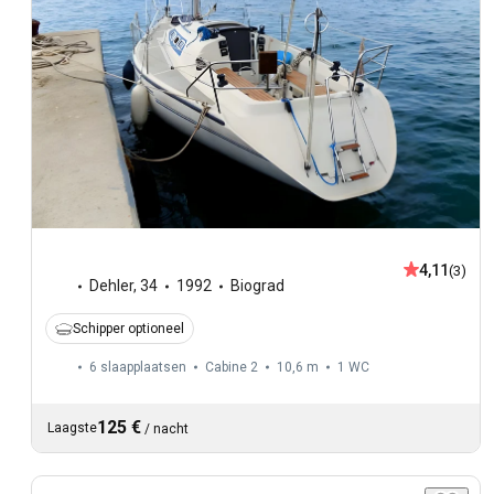
4,11
(3)
Dehler
,
34
1992
Biograd
Schipper optioneel
6 slaapplaatsen
Cabine 2
10,6 m
1
WC
125 €
Laagste
/
nacht