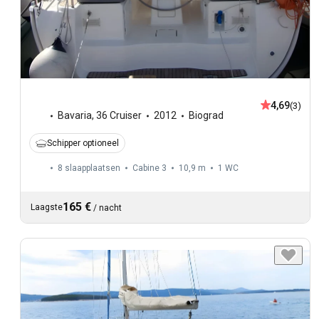
4,69
(3)
Bavaria
,
36 Cruiser
2012
Biograd
Schipper optioneel
8 slaapplaatsen
Cabine 3
10,9 m
1
WC
165 €
Laagste
/
nacht