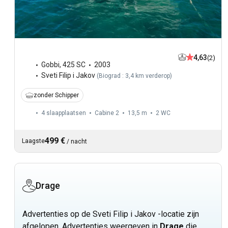
4,63
(2)
Gobbi
,
425 SC
2003
Sveti Filip i Jakov
(
Biograd : 3,4 km verderop
)
zonder Schipper
4 slaapplaatsen
Cabine 2
13,5 m
2
WC
499 €
Laagste
/
nacht
Drage
Advertenties op de Sveti Filip i Jakov -locatie zijn
afgelopen. Advertenties weergeven in
Drage
die