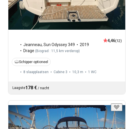
4,46
(12)
Jeanneau
,
Sun Odyssey 349
2019
Drage
(
Biograd : 11,5 km verderop
)
Schipper optioneel
8 slaapplaatsen
Cabine 3
10,3 m
1
WC
178 €
Laagste
/
nacht