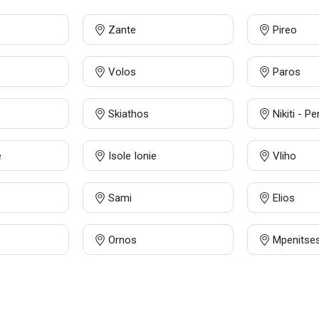
Zante
Pireo
Volos
Paros
Skiathos
e
Isole Ionie
Vliho
Sami
Elios
Ornos
Mpenitse