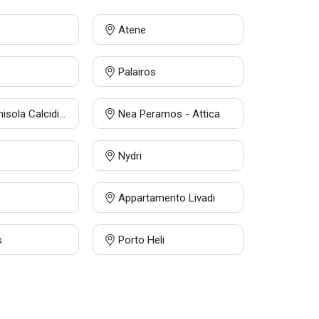
Atene
Palairos
Nikiti - Penisola Calcidica
Nea Peramos - Attica
Nydri
Appartamento Livadi
s
Porto Heli