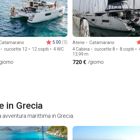
5.00
(3)
Catamarano
Atene
Catamarano
cuccette 12
12 ospiti
4 WC
4 Cabina
cuccette 8
8 ospiti
13,99
m
720 €
giorno
/giorno
e in Grecia
 avventura marittima in Grecia.