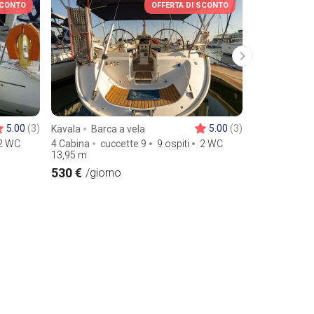
SCONTO
OFFERTA DI SCONTO
5.00
(3)
5.00
(3)
Kavala
Barca a vela
Lefkada
Ba
2 WC
4 Cabina
cuccette 9
9 ospiti
2 WC
3 Cabina
cu
13,95
m
13,1
m
530 €
230 €
/giorno
/gior