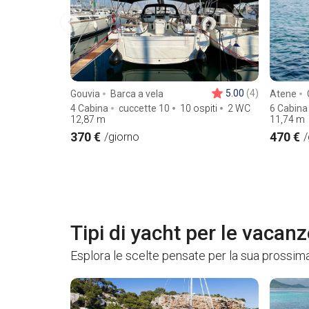
5.00
(4)
Gouvia
Barca a vela
Atene
4 Cabina
cuccette 10
10 ospiti
2 WC
6 Cabina
12,87
m
11,74
m
370 €
470 €
/giorno
/
Tipi di yacht per le vacanz
Esplora le scelte pensate per la sua prossima