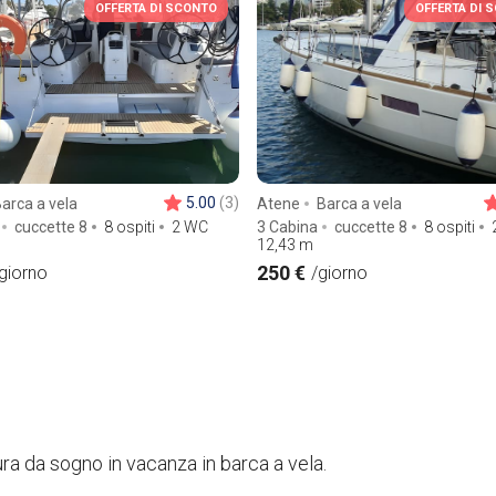
OFFERTA DI SCONTO
OFFERTA DI 
5.00
(3)
arca a vela
Atene
Barca a vela
cuccette 8
8 ospiti
2 WC
3 Cabina
cuccette 8
8 ospiti
12,43
m
250 €
giorno
/giorno
ura da sogno in vacanza in barca a vela.