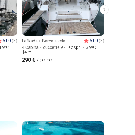
5.00
(3)
5.00
(3)
Lefkada
Barca a vela
Skiathos
Ba
4 WC
4 Cabina
cuccette 9
9 ospiti
3 WC
6 Cabina
cu
14
m
14,93
m
290 €
480 €
/giorno
/gior