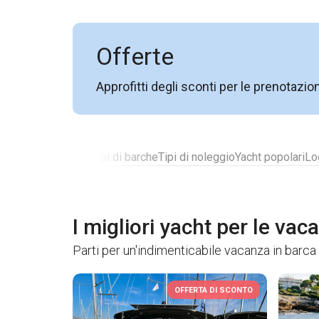
Offerte
Approfitti degli sconti per le prenotazio
Barche più votate
Tipi di barche
Tipi di noleggio
Yacht popolari
Lo
I migliori yacht per le vac
Parti per un'indimenticabile vacanza in barca 
OFFERTA DI SCONTO