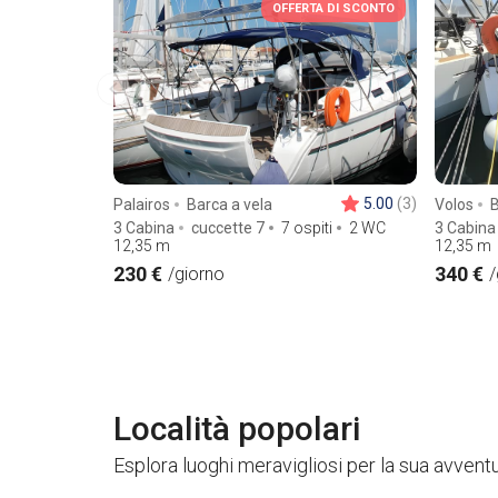
OFFERTA DI SCONTO
5.00
(3)
Palairos
Barca a vela
Volos
B
3 Cabina
cuccette 7
7 ospiti
2 WC
3 Cabina
12,35
m
12,35
m
230 €
340 €
/giorno
/
Località popolari
Esplora luoghi meravigliosi per la sua avvent