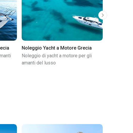
ecia
Noleggio Yacht a Motore Grecia
Noleggio C
amanti
Noleggio di yacht a motore per gli
Noleggio di
amanti del lusso
crociera blu