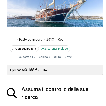
Fatto su misura
2013
Kos
Con equipaggio
Carburante incluso
cuccette 16
cabina 8
31 m
8
WC
3.188 €
Il più basso
/
notte
Assuma il controllo della sua
ricerca