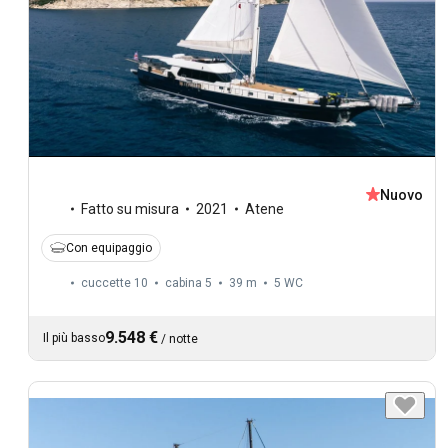
Nuovo
Fatto su misura
2021
Atene
Con equipaggio
cuccette 10
cabina 5
39 m
5
WC
9.548 €
Il più basso
/
notte