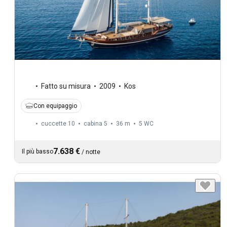
Fatto su misura
2009
Kos
Con equipaggio
cuccette 10
cabina 5
36 m
5
WC
7.638 €
Il più basso
/
notte