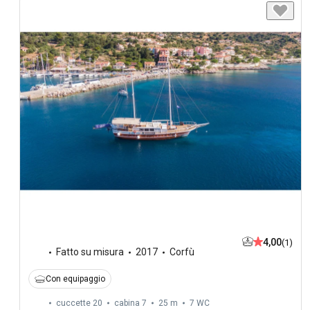
4,00
(1)
Fatto su misura
2017
Corfù
Con equipaggio
cuccette 20
cabina 7
25 m
7
WC