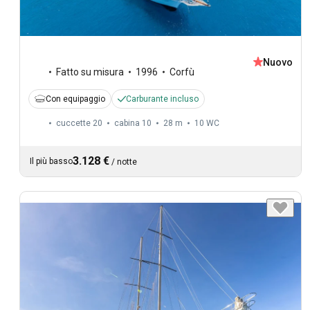
Nuovo
Fatto su misura
1996
Corfù
Con equipaggio
Carburante incluso
cuccette 20
cabina 10
28 m
10
WC
3.128 €
Il più basso
/
notte