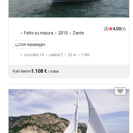
4,00
(1)
Fatto su misura
2010
Zante
Con equipaggio
cuccette 16
cabina 7
25 m
7
WC
1.108 €
Il più basso
/
notte