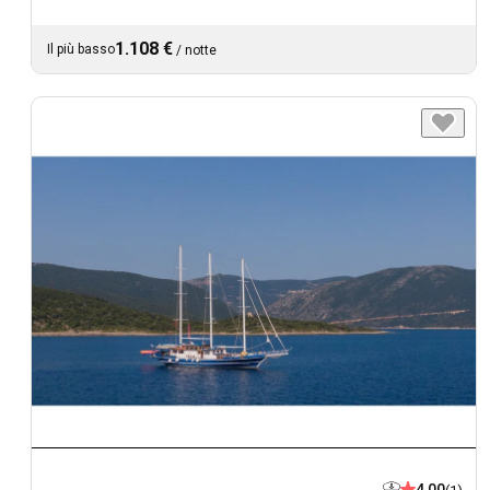
1.108 €
Il più basso
/
notte
4,00