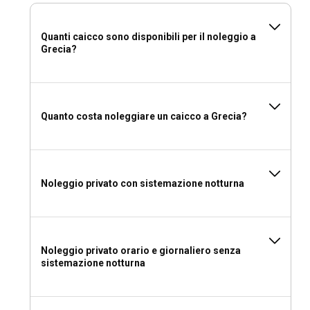
senza skipper?
Noleggiare una caicco in Grecia generalmente include i
Quanti caicco sono disponibili per il noleggio a
Grecia?
servizi di un esperto skipper, essenziale per navigare in
acque sconosciute e offrire preziose informazioni locali per
migliorare la tua esperienza di navigazione.
Dovrei noleggiare una caicco in Grecia con o
Quanto costa noleggiare un caicco a Grecia?
senza equipaggio?
Il noleggio di una caicco in Grecia di solito include un
equipaggio professionale. L'equipaggio esperto si occupa di
Noleggio privato con sistemazione notturna
tutto, dalla navigazione alla cucina, garantendo che il tuo
viaggio sia un perfetto mix di esplorazione e relax.
Quale patente è necessaria per noleggiare una
caicco in Grecia?
Noleggio privato orario e giornaliero senza
sistemazione notturna
La maggior parte dei noleggi di caicco in Grecia include uno
skipper pre-nominato; tuttavia, se desideri essere il tuo
capitano, avrai bisogno di una patente nautica adeguata e di