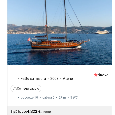
Nuovo
Fatto su misura
2008
Atene
Con equipaggio
cuccette 10
cabina 5
27 m
5
WC
4.823 €
Il più basso
/
notte