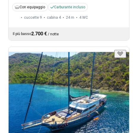
Con equipaggio
Carburante incluso
cuccette 9
cabina 4
24 m
4
WC
2.700 €
Il più basso
/
notte