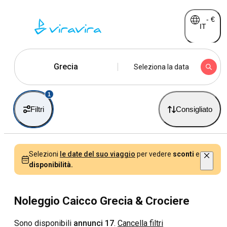
-
€
IT
Grecia
Seleziona la data
1
Filtri
Consigliato
Selezioni
le date del suo viaggio
per vedere
sconti
e
disponibilità.
Noleggio Caicco Grecia & Crociere
Sono disponibili
annunci 17
.
Cancella filtri