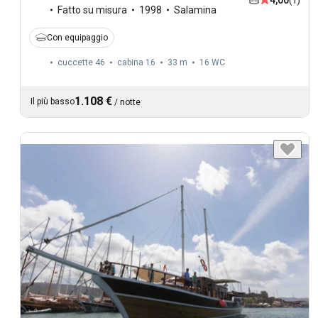
(1)
Fatto su misura
1998
Salamina
Con equipaggio
cuccette 46
cabina 16
33 m
16
WC
1.108 €
Il più basso
/
notte