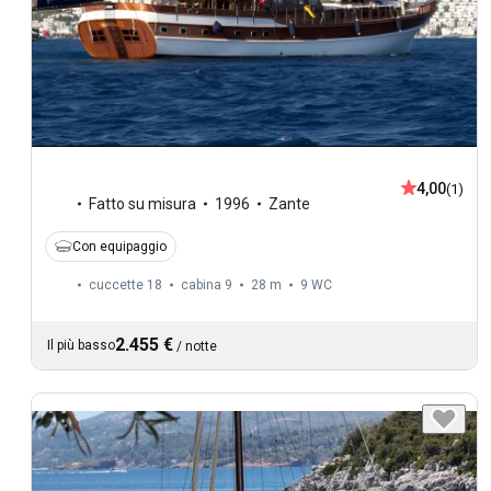
4,00
(1)
Fatto su misura
1996
Zante
Con equipaggio
cuccette 18
cabina 9
28 m
9
WC
2.455 €
Il più basso
/
notte