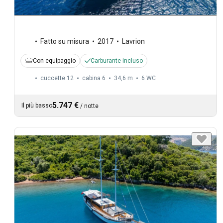
Fatto su misura
2017
Lavrion
Con equipaggio
Carburante incluso
cuccette 12
cabina 6
34,6 m
6
WC
5.747 €
Il più basso
/
notte