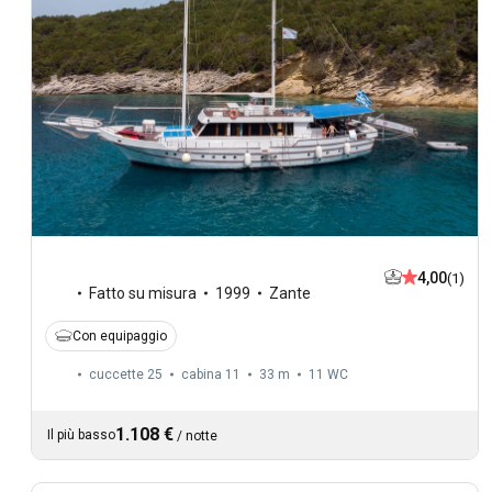
4,00
(1)
Fatto su misura
1999
Zante
Con equipaggio
cuccette 25
cabina 11
33 m
11
WC
1.108 €
Il più basso
/
notte