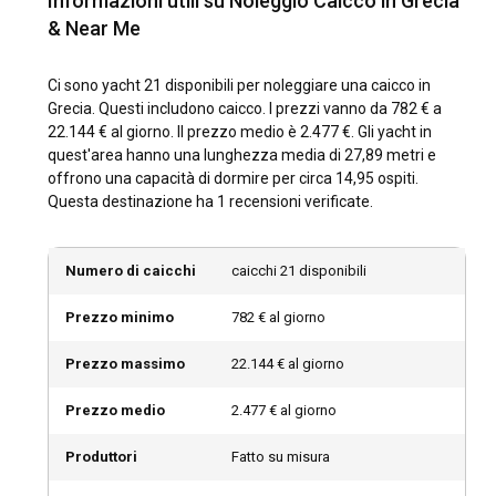
Informazioni utili su Noleggio Caicco in Grecia
Festival di Filippi attraggono appassionati di musica, teatro e
& Near Me
danza durante l'estate.
Ci sono yacht 21 disponibili per noleggiare una caicco in
Come sono le condizioni meteorologiche e di
Grecia. Questi includono caicco. I prezzi vanno da 782 € a
navigazione in Grecia?
22.144 € al giorno. Il prezzo medio è 2.477 €. Gli yacht in
Con il suo clima mediterraneo, la Grecia offre estati calde e
quest'area hanno una lunghezza media di 27,89 metri e
inverni miti. Le condizioni di navigazione intorno alle isole
offrono una capacità di dormire per circa 14,95 ospiti.
sono perfette per un noleggio di caicco, con venti costanti,
Questa destinazione ha 1 recensioni verificate.
condizioni meteorologiche prevedibili e temperature del
mare temperate.
Numero di caicchi
caicchi 21 disponibili
Come esplorare la storia e la cultura della Grecia?
Prezzo minimo
782 € al giorno
Un tesoro storico, la Grecia trabocca di siti archeologici
antichi, monumenti iconici e istituzioni culturali. Assaporare
Prezzo massimo
22.144 € al giorno
la cucina locale, dalla moussaka allo souvlaki, è un viaggio
gastronomico attraverso il ricco patrimonio culturale della
Prezzo medio
2.477 € al giorno
Grecia.
Produttori
Fatto su misura
Quali sono le principali attrazioni e attività