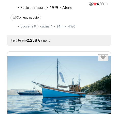
4,88
(5)
Fatto su misura
1979
Atene
Con equipaggio
cuccette 8
cabina 4
24 m
4
WC
2.258 €
Il più basso
/
notte