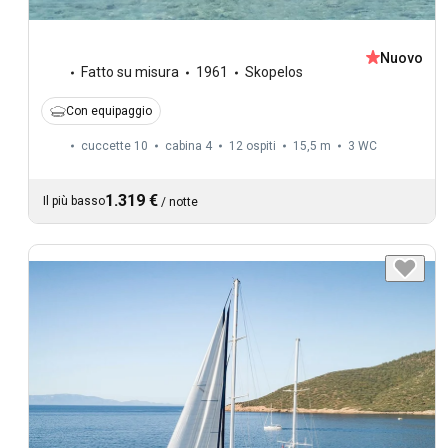
Nuovo
Fatto su misura
1961
Skopelos
Con equipaggio
cuccette 10
cabina 4
12 ospiti
15,5 m
3
WC
1.319 €
Il più basso
/
notte