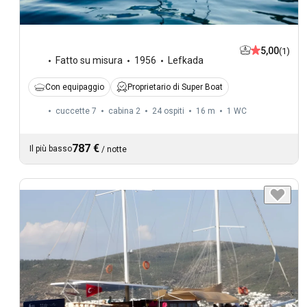
5,00
(1)
Fatto su misura
1956
Lefkada
Con equipaggio
Proprietario di Super Boat
cuccette 7
cabina 2
24 ospiti
16 m
1
WC
787 €
Il più basso
/
notte