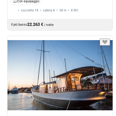
Con equipaggio
cuccette 18
cabina 8
38 m
8
WC
22.263 €
Il più basso
/
notte