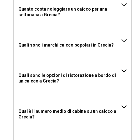
un certificato VHF.
Quanto costa noleggiare un caicco per una
settimana a Grecia?
Cosa mettere in valigia per un noleggio di caicco in
Grecia?
Bagagli leggeri per il tuo noleggio di caicco in Grecia. Gli
elementi essenziali includono costumi da bagno, crema
Quali sono i marchi caicco popolari in Grecia?
solare, occhiali da sole, abiti comodi per le escursioni, una
giacca per le serate più fresche e scarpe da ponte non
marcanti per l'uso a bordo. Non dimenticare la fotocamera
per catturare i paesaggi mozzafiato della Grecia!
Quali sono le opzioni di ristorazione a bordo di
un caicco a Grecia?
Qual è il numero medio di cabine su un caicco a
Grecia?