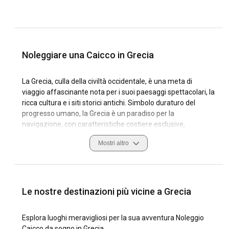
Noleggiare una Caicco in Grecia
La Grecia, culla della civiltà occidentale, è una meta di
viaggio affascinante nota per i suoi paesaggi spettacolari, la
ricca cultura e i siti storici antichi. Simbolo duraturo del
progresso umano, la Grecia è un paradiso per la
navigazione, con caratteristiche costiere esclusive,
condizioni di navigazione favorevoli e marine ben
Mostri altro
attrezzate sparse nei mari Egeo e Ionio.
Noleggia una caicco in Grecia ed esplora l'unico mix di
influenze antiche e moderne della nazione. Scopri piccole
isole tranquille cariche di fascino e immerse tra uliveti
Le nostre destinazioni più vicine a Grecia
profumati, spiagge dorate e acque cristalline turchesi.
Concediti la vibrante ospitalità greca, la cucina
Esplora luoghi meravigliosi per la sua avventura Noleggio
ineguagliabile e le usanze senza tempo che offrono
Caicco da sogno in Grecia.