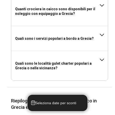
Quanti crociera in caicco sono disponibili per il
noleggio con equipaggio a Grecia?
Quali sono i servizi popolari a bordo a Grecia?
Quali sono le località gulet charter popolari a
Grecia o nelle vicinanze?
Riepilogo dei costi dei noleggi in caicco in
Seleziona date per sconti
Grecia e vicino a me