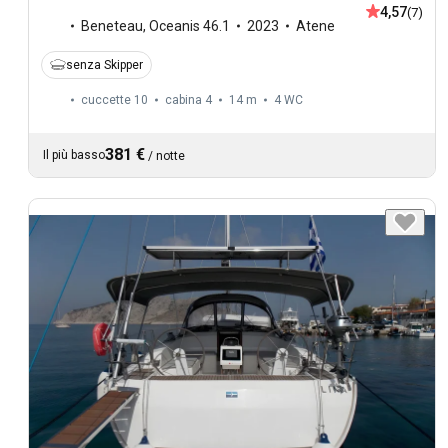
4,57
(7)
Beneteau
,
Oceanis 46.1
2023
Atene
senza Skipper
cuccette 10
cabina 4
14 m
4
WC
381 €
Il più basso
/
notte