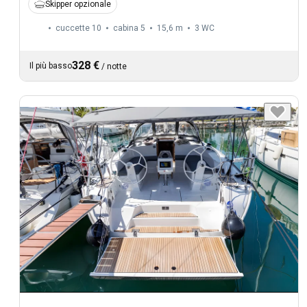
Skipper opzionale
cuccette 10
cabina 5
15,6 m
3
WC
328 €
Il più basso
/
notte