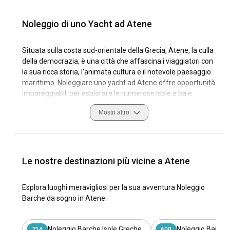
Noleggio di uno Yacht ad Atene
Situata sulla costa sud-orientale della Grecia, Atene, la culla
della democrazia, è una città che affascina i viaggiatori con
la sua ricca storia, l'animata cultura e il notevole paesaggio
marittimo. Noleggiare uno yacht ad Atene offre opportunità
impareggiabili per esplorare le numerose isole e baie
appartate della città. Con la sua posizione vantaggiosa nel
Mostri altro
Golfo Saronico, Atene vanta condizioni di navigazione ideali
per chi desidera immergersi nelle acque azzurre del Mar
Egeo.
Le marine della città, come la Marina di Kalamaki (Alimos) e
Le nostre destinazioni più vicine a Atene
la Marina di Flisvos, sono conosciute per le loro strutture di
alta qualità, rendendole un eccellente punto di partenza per
Esplora luoghi meravigliosi per la sua avventura Noleggio
il vostro viaggio in vela. Atene non è solo sinonimo delle isole
Barche da sogno in Atene.
popolari come Egina, Poros, Idra e Spetses; è anche
sinonimo dei tesori nascosti lungo la costa che solo uno
yacht può raggiungere. Scoprire la ricca eredità marittima e
Noleggio Barche Isole Greche
Noleggio Barche 
714
600