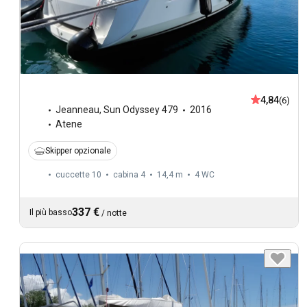
4,84
(6)
Jeanneau
,
Sun Odyssey 479
2016
Atene
Skipper opzionale
cuccette 10
cabina 4
14,4 m
4
WC
337 €
Il più basso
/
notte