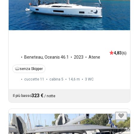
4,83
(6)
Beneteau
,
Oceanis 46.1
2023
Atene
senza Skipper
cuccette 11
cabina 5
14,6 m
3
WC
323 €
Il più basso
/
notte