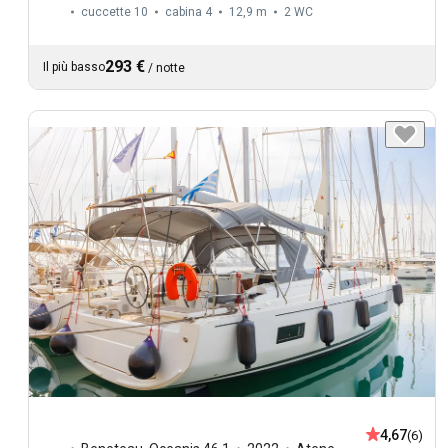
cuccette 10
cabina 4
12,9 m
2
WC
293 €
Il più basso
/
notte
4,67
(6)