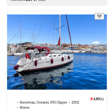
/
notte
4,89
(5)
Beneteau
,
Oceanis 393 Clipper
2002
Atene