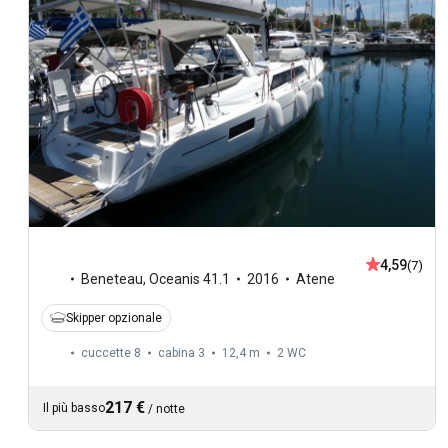
4,59
(7)
Beneteau
,
Oceanis 41.1
2016
Atene
Skipper opzionale
cuccette 8
cabina 3
12,4 m
2
WC
217 €
Il più basso
/
notte