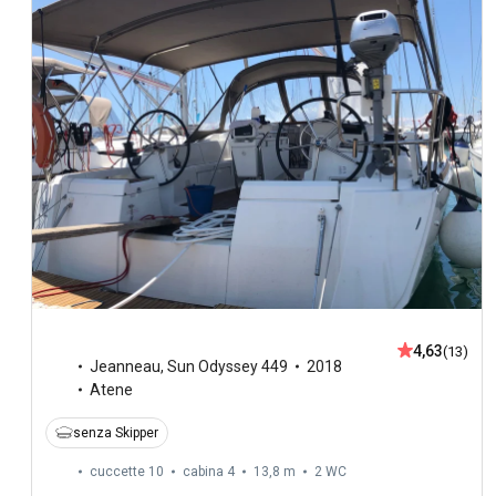
4,63
(13)
Jeanneau
,
Sun Odyssey 449
2018
Atene
senza Skipper
cuccette 10
cabina 4
13,8 m
2
WC