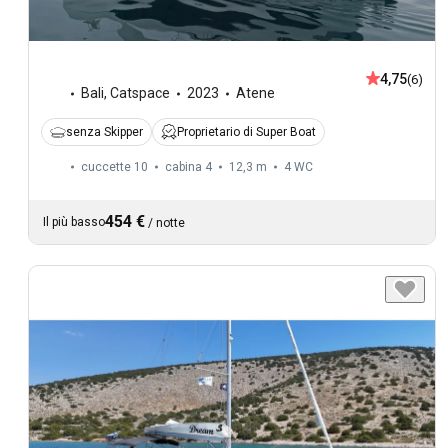
4,75
(6)
Bali
,
Catspace
2023
Atene
senza Skipper
Proprietario di Super Boat
cuccette 10
cabina 4
12,3 m
4
WC
454 €
Il più basso
/
notte