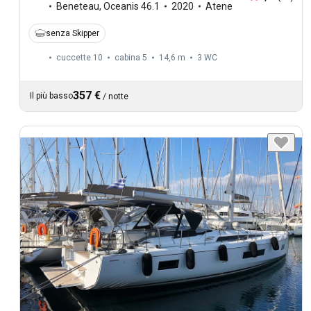
Beneteau
,
Oceanis 46.1
2020
Atene
senza Skipper
cuccette 10
cabina 5
14,6 m
3
WC
357 €
Il più basso
/
notte