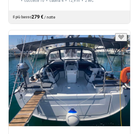
cuccette 10
cabina 4
12,9 m
2
WC
279 €
Il più basso
/
notte