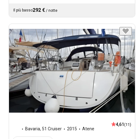
292 €
Il più basso
/
notte
4,61
(11)
Bavaria
,
51 Cruiser
2015
Atene