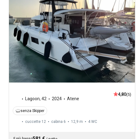
4,80
(5)
Lagoon
,
42
2024
Atene
senza Skipper
cuccette 12
cabina 6
12,9 m
4
WC
581 €
Il più basso