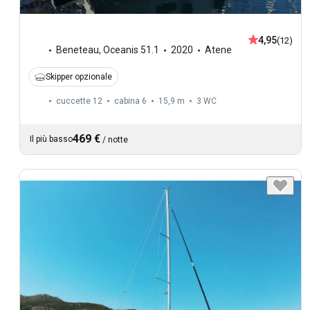
4,95
(12)
Beneteau
,
Oceanis 51.1
2020
Atene
Skipper opzionale
cuccette 12
cabina 6
15,9 m
3
WC
469 €
Il più basso
/
notte