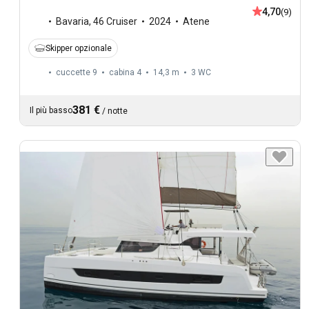
4,70
(9)
Bavaria
,
46 Cruiser
2024
Atene
Skipper opzionale
cuccette 9
cabina 4
14,3 m
3
WC
381 €
Il più basso
/
notte