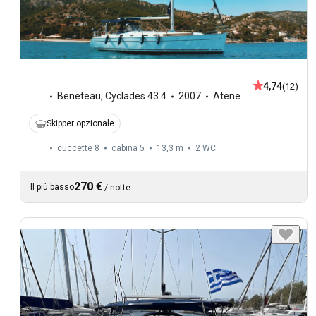
4,74
(12)
Beneteau
,
Cyclades 43.4
2007
Atene
Skipper opzionale
cuccette 8
cabina 5
13,3 m
2
WC
270 €
Il più basso
/
notte