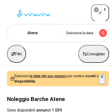
-
€
IT
Atene
Seleziona la data
Filtri
Consigliato
Selezioni
le date del suo viaggio
per vedere
sconti
e
disponibilità.
Noleggio Barche Atene
Sono disponibili
annunci 1.039
.