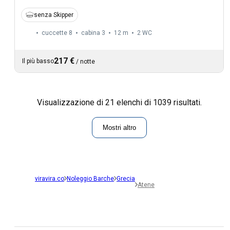
senza Skipper
cuccette 8
cabina 3
12 m
2
WC
217 €
Il più basso
/
notte
Visualizzazione di 21 elenchi di 1039 risultati.
Mostri altro
viravira.co
Noleggio Barche
Grecia
Atene