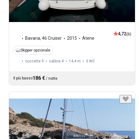
4,72
(6)
Bavaria
,
46 Cruiser
2015
Atene
Skipper opzionale
cuccette 9
cabina 4
14,4 m
3
WC
186 €
Il più basso
/
notte