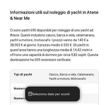
offrendo condizioni di navigazione emozionanti. Il Golfo
Saronico è ben protetto e offre condizioni di mare più calme
rispetto all'aperto Mar Egeo.
Informazioni utili sul noleggio di yacht in Atene
& Near Me
Come esplorare la storia e la cultura di Atene?
Ci sono yacht 690 disponibili per noleggio di uno yacht ad
Un viaggio storico ad Atene comporta la visita all'iconica
Atene. Questi includono caicco, barca a vela, catamarano,
Acropoli, all'antica Agora e al magnifico Partenone.
yacht a motore, motoscafo. I prezzi vanno da 140 € a
Partecipare a uno spettacolo al antico Odeon di Erode Attico
38.003 € al giorno. Il prezzo medio è 555 €. Gli yacht in
e gustare delizie come Moussaka, Souvlaki e Tzatziki in
quest'area hanno una lunghezza media di 14,42 metri e
piccole taverne a conduzione familiare offrono
offrono una capacità di dormire per circa 9,82 ospiti. Questa
un'immersione culturale. Visitate i mercati locali e i negozi
destinazione ha 509 recensioni verificate.
artigianali per souvenir unici da portare a casa, come
ceramiche, prodotti a base di olio d'oliva e bevande alcoliche
come Ouzo e Tsipouro.
Tipi di yacht
Caicco, Barca a vela, Catamarano,
Yacht a motore, Motoscafo
Quali sono le principali attrazioni e attività
all'aperto ad Atene?
Numero di yacht
690 barche disponibili
Seleziona date per sconti
Al di là della navigazione, Atene offre una vasta gamma di
Numero di caicchi
caicchi 7 disponibili
attività all'aperto. Escursioni sul Monte Licabetto, ciclismo