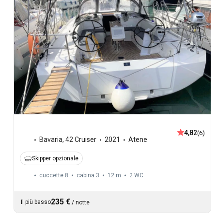
4,82
(6)
Bavaria
,
42 Cruiser
2021
Atene
Skipper opzionale
cuccette 8
cabina 3
12 m
2
WC
235 €
Il più basso
/
notte