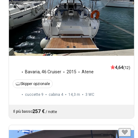
4,64
(12)
Bavaria
,
46 Cruiser
2015
Atene
Skipper opzionale
cuccette 9
cabina 4
14,3 m
3
WC
257 €
Il più basso
/
notte