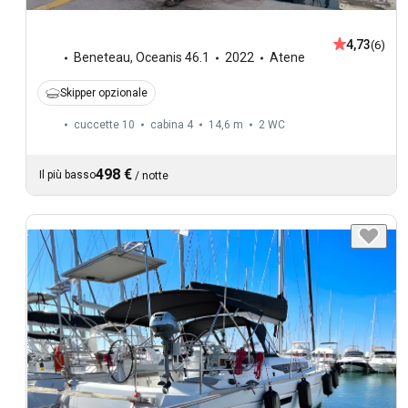
4,73
(6)
Beneteau
,
Oceanis 46.1
2022
Atene
Skipper opzionale
cuccette 10
cabina 4
14,6 m
2
WC
498 €
Il più basso
/
notte