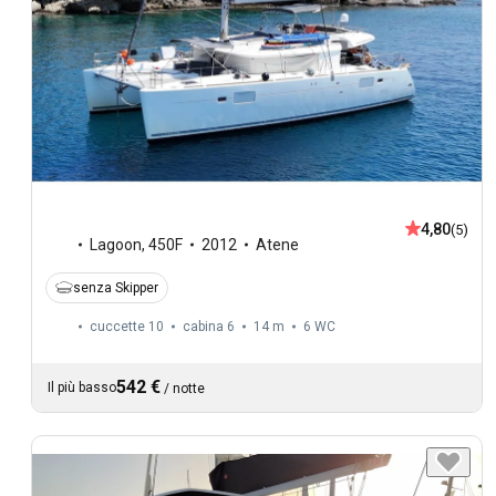
4,80
(5)
Lagoon
,
450F
2012
Atene
senza Skipper
cuccette 10
cabina 6
14 m
6
WC
542 €
Il più basso
/
notte