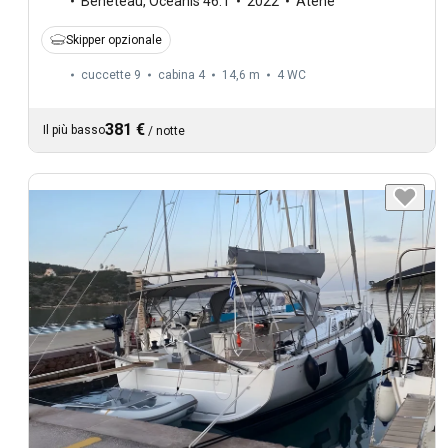
Beneteau
,
Oceanis 46.1
2022
Atene
Skipper opzionale
cuccette 9
cabina 4
14,6 m
4
WC
381 €
Il più basso
/
notte