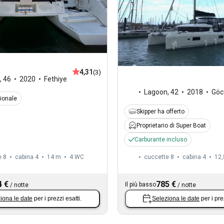
4,31
(3)
,
46
2020
Fethiye
Lagoon
,
42
2018
Göc
zionale
Skipper ha offerto
Proprietario di Super Boat
Carburante incluso
e 8
cabina 4
14 m
4
WC
cuccette 8
cabina 4
12,
4 €
785 €
Il più basso
/
notte
/
notte
iona le date
per i prezzi esatti.
Seleziona le date
per i pre