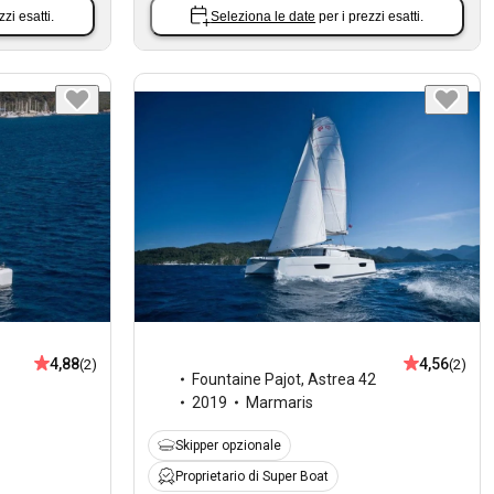
zzi esatti.
Seleziona le date
per i prezzi esatti.
4,88
4,56
(2)
(2)
Fountaine Pajot
,
Astrea 42
2019
Marmaris
Skipper opzionale
Proprietario di Super Boat