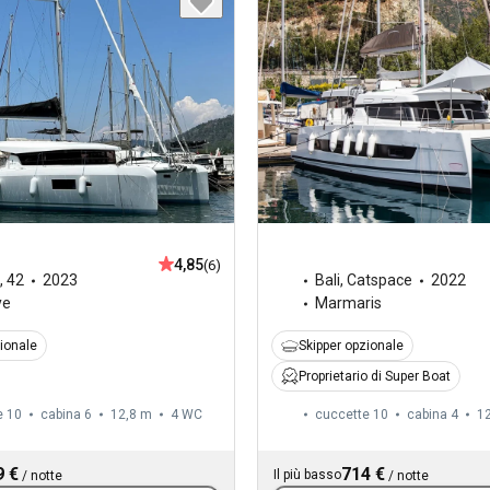
4,85
(6)
,
42
2023
Bali
,
Catspace
2022
ye
Marmaris
zionale
Skipper opzionale
Proprietario di Super Boat
e 10
cabina 6
12,8 m
4
WC
cuccette 10
cabina 4
1
9 €
714 €
Il più basso
/
notte
/
notte