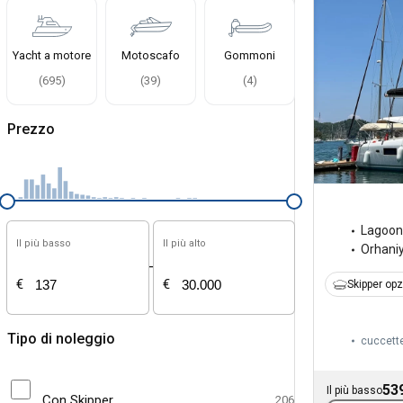
Yacht a motore
Motoscafo
Gommoni
(
695
)
(
39
)
(
4
)
Prezzo
Lagoon
Il più basso
Il più alto
Orhani
-
€
€
Skipper op
Tipo di noleggio
cuccett
53
Il più basso
Con Skipper
206