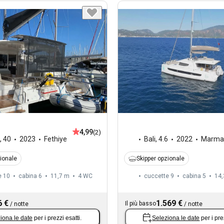
4,99
(2)
,
40
2023
Fethiye
Bali
,
4.6
2022
Marmar
zionale
Skipper opzionale
e 10
cabina 6
11,7 m
4
WC
cuccette 9
cabina 5
14,
6 €
1.569 €
Il più basso
/
notte
/
notte
iona le date
per i prezzi esatti.
Seleziona le date
per i pre