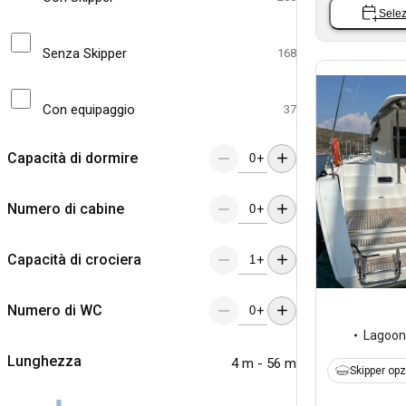
Selez
Senza Skipper
168
Con equipaggio
37
Capacità di dormire
+
Numero di cabine
+
Capacità di crociera
+
Numero di WC
+
Lagoon
Lunghezza
4 m - 56 m
Skipper op