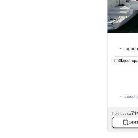
Lagoon
Skipper op
cuccett
71
Il più basso
Selez