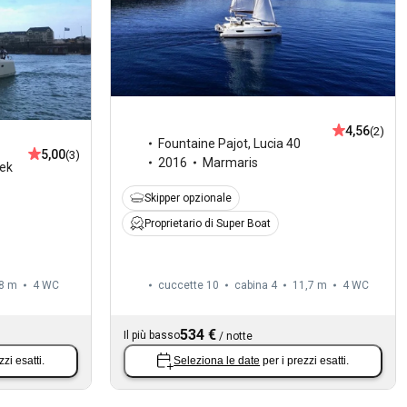
4,56
(2)
Fountaine Pajot
,
Lucia 40
5,00
(3)
2016
Marmaris
ek
Skipper opzionale
Proprietario di Super Boat
8 m
4
WC
cuccette 10
cabina 4
11,7 m
4
WC
534 €
Il più basso
/
notte
zzi esatti.
Seleziona le date
per i prezzi esatti.