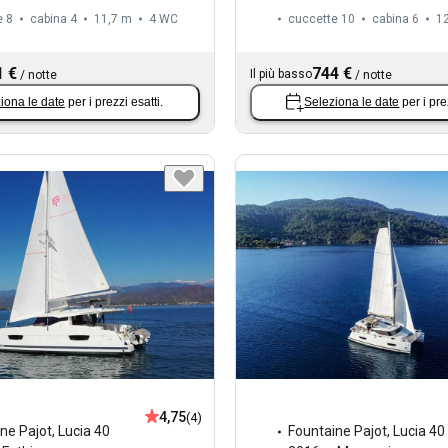
e 8
cabina 4
11,7 m
4
WC
cuccette 10
cabina 6
1
1 €
744 €
Il più basso
/
notte
/
notte
iona le date
per i prezzi esatti.
Seleziona le date
per i pre
4,75
(4)
ne Pajot
,
Lucia 40
Fountaine Pajot
,
Lucia 40