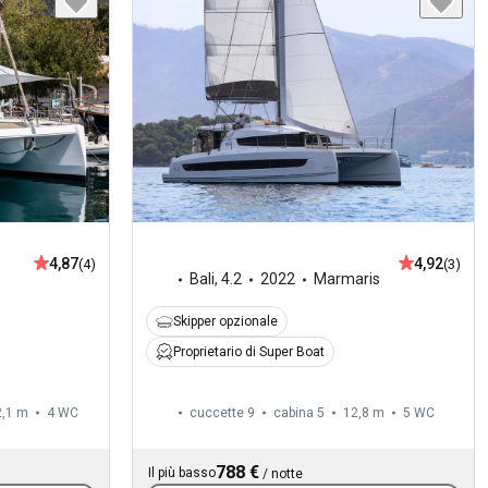
4,87
4,92
(4)
(3)
Bali
,
4.2
2022
Marmaris
Skipper opzionale
Proprietario di Super Boat
2,1 m
4
WC
cuccette 9
cabina 5
12,8 m
5
WC
788 €
Il più basso
/
notte