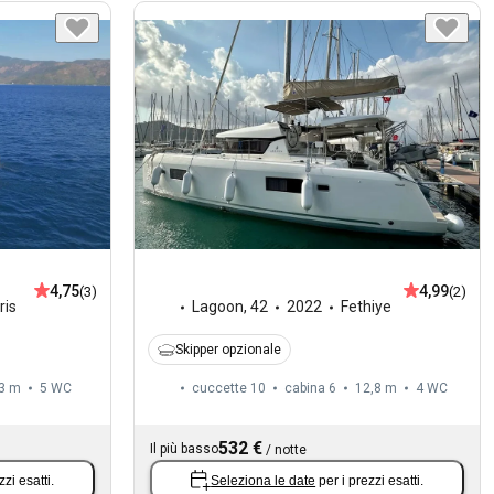
4,75
4,99
(3)
(2)
is
Lagoon
,
42
2022
Fethiye
Skipper opzionale
3 m
5
WC
cuccette 10
cabina 6
12,8 m
4
WC
532 €
Il più basso
/
notte
zzi esatti.
Seleziona le date
per i prezzi esatti.