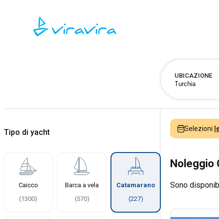
UBICAZIONE
Selezioni
l
Tipo di yacht
Noleggio 
Sono disponib
Caicco
Barca a vela
Catamarano
(
1300
)
(
570
)
(
227
)