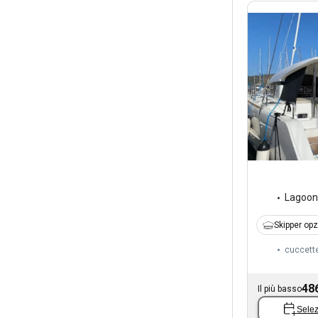
Lagoon
Skipper op
cuccett
48
Il più basso
Selez