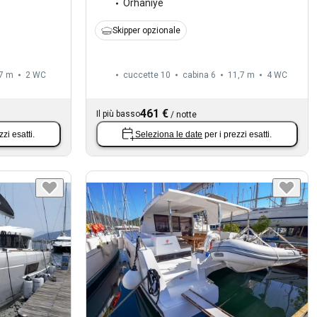
Orhaniye
Skipper opzionale
7 m
2
WC
cuccette 10
cabina 6
11,7 m
4
WC
461 €
Il più basso
/
notte
zzi esatti.
Seleziona le date
per i prezzi esatti.