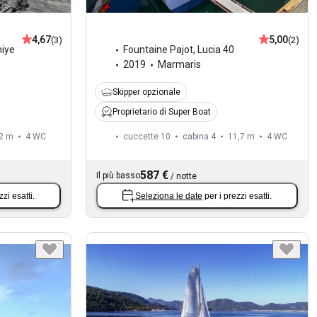
4,67
5,00
(3)
(2)
hiye
Fountaine Pajot
,
Lucia 40
2019
Marmaris
Skipper opzionale
Proprietario di Super Boat
2 m
4
WC
cuccette 10
cabina 4
11,7 m
4
WC
587 €
Il più basso
/
notte
zzi esatti.
Seleziona le date
per i prezzi esatti.