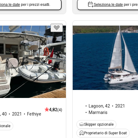
iona le date
per i prezzi esatti.
Seleziona le date
per i pre
Lagoon
,
42
2021
4,82
(4)
Marmaris
,
40
2021
Fethiye
Skipper opzionale
zionale
Proprietario di Super Boat