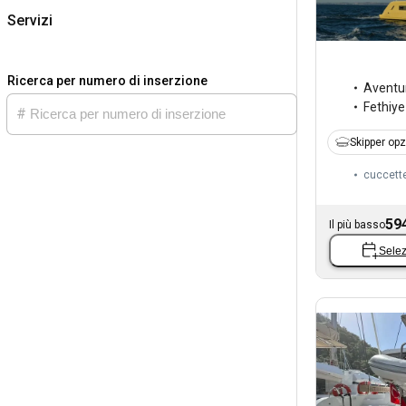
Servizi
Ricerca per numero di inserzione
Aventu
Fethiye
Skipper op
cuccett
59
Il più basso
Selez