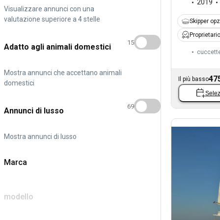
2019
Visualizzare annunci con una
valutazione superiore a 4 stelle
Skipper op
Proprietari
15
Adatto agli animali domestici
cuccett
Mostra annunci che accettano animali
47
Il più basso
domestici
Selez
69
Annunci di lusso
Mostra annunci di lusso
Marca
modello