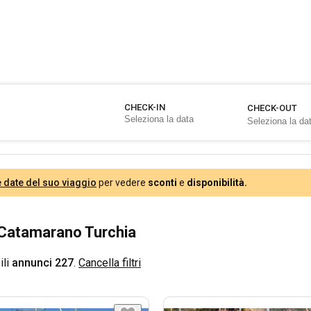
CHECK-IN
CHECK-OUT
e date del suo viaggio
per vedere
sconti
e
disponibilità.
Catamarano Turchia
ili
annunci 227
.
Cancella filtri