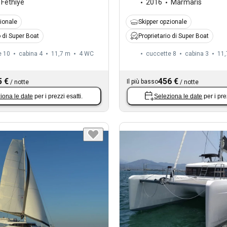
Fethiye
2016
Marmaris
zionale
Skipper opzionale
o di Super Boat
Proprietario di Super Boat
e 10
cabina 4
11,7 m
4
WC
cuccette 8
cabina 3
11,
5 €
456 €
Il più basso
/
notte
/
notte
iona le date
per i prezzi esatti.
Seleziona le date
per i pre