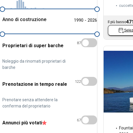
cuccett
Anno di costruzione
1990 - 2026
47
Il più basso
Selez
87
Proprietari di super barche
Noleggio da rinomati proprietari di
barche
122
Prenotazione in tempo reale
Prenotare senza attendere la
conferma del proprietario
67
Annunci più votati
Fountai