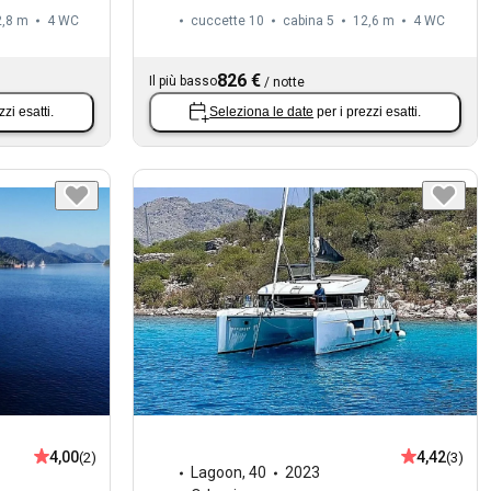
2,8 m
4
WC
cuccette 10
cabina 5
12,6 m
4
WC
826 €
Il più basso
/
notte
zzi esatti.
Seleziona le date
per i prezzi esatti.
4,00
4,42
(2)
(3)
Lagoon
,
40
2023