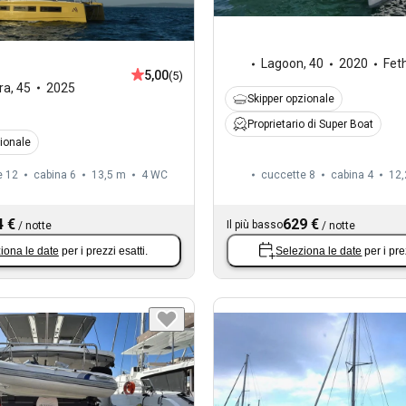
Lagoon
,
40
2020
Fet
5,00
(5)
ra
,
45
2025
Skipper opzionale
Proprietario di Super Boat
zionale
e 12
cabina 6
13,5 m
4
WC
cuccette 8
cabina 4
12,
4 €
629 €
Il più basso
/
notte
/
notte
iona le date
per i prezzi esatti.
Seleziona le date
per i pre