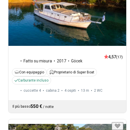
4,57
(17)
Fatto su misura
2017
Göcek
Con equipaggio
Proprietario di Super Boat
Carburante incluso
cuccette 4
cabina 2
4 ospiti
13 m
2
WC
550 €
Il più basso
/
notte