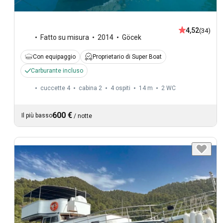
4,52
(34)
Fatto su misura
2014
Göcek
Con equipaggio
Proprietario di Super Boat
Carburante incluso
cuccette 4
cabina 2
4 ospiti
14 m
2
WC
600 €
Il più basso
/
notte