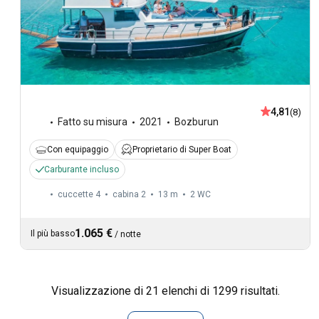
4,81
(8)
Fatto su misura
2021
Bozburun
Con equipaggio
Proprietario di Super Boat
Carburante incluso
cuccette 4
cabina 2
13 m
2
WC
1.065 €
Il più basso
/
notte
Visualizzazione di 21 elenchi di 1299 risultati.