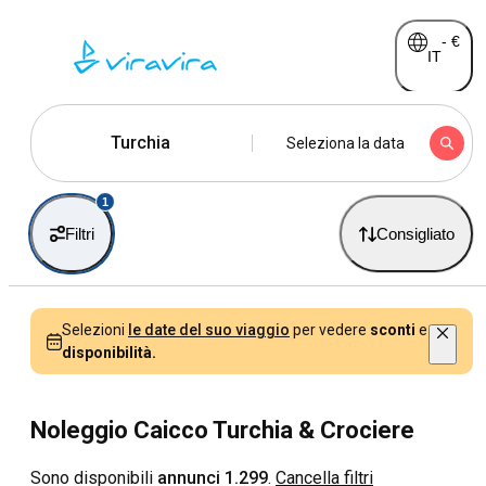
-
€
IT
Turchia
Seleziona la data
1
Filtri
Consigliato
Selezioni
le date del suo viaggio
per vedere
sconti
e
disponibilità.
Noleggio Caicco Turchia & Crociere
Sono disponibili
annunci 1.299
.
Cancella filtri