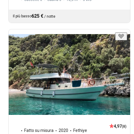
625 €
Il più basso
/
notte
4,97
(8)
Fatto su misura
2020
Fethiye