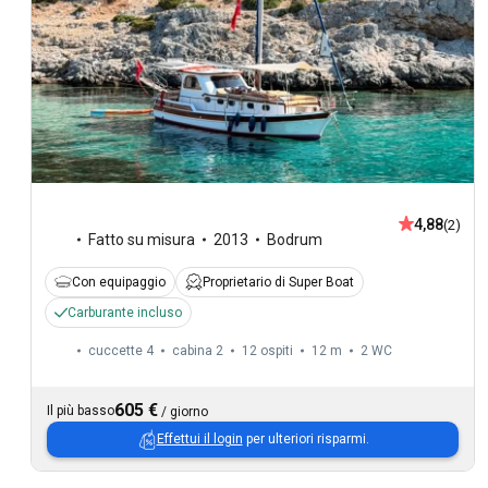
4,88
(2)
Fatto su misura
2013
Bodrum
Con equipaggio
Proprietario di Super Boat
Carburante incluso
cuccette 4
cabina 2
12 ospiti
12 m
2
WC
605 €
Il più basso
/
giorno
Effettui il login
per ulteriori risparmi.