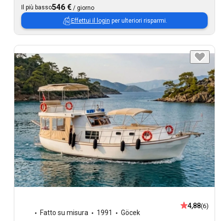
546 €
Il più basso
/
giorno
Effettui il login
per ulteriori risparmi.
4,88
(6)
Fatto su misura
1991
Göcek