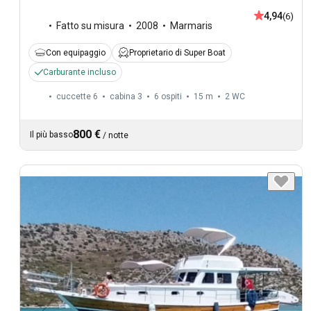
4,94
(6)
Fatto su misura
2008
Marmaris
Con equipaggio
Proprietario di Super Boat
Carburante incluso
cuccette 6
cabina 3
6 ospiti
15 m
2
WC
800 €
Il più basso
/
notte