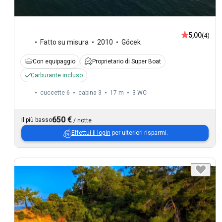
5,00
(4)
Fatto su misura
2010
Göcek
Con equipaggio
Proprietario di Super Boat
Carburante incluso
cuccette 6
cabina 3
17 m
3
WC
650 €
Il più basso
/
notte
Effettui il login
per ulteriori risparmi.