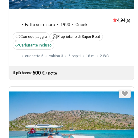
4,94
(6)
Fatto su misura
1990
Göcek
Con equipaggio
Proprietario di Super Boat
Carburante incluso
cuccette 6
cabina 3
6 ospiti
18 m
2
WC
600 €
Il più basso
/
notte