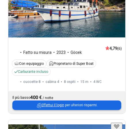
4,79
(6)
Fatto su misura
2023
Göcek
Con equipaggio
Proprietario di Super Boat
Carburante incluso
cuccette 8
cabina 4
8 ospiti
15 m
4
WC
400 €
Il più basso
/
notte
Effettui il login
per ulteriori risparmi.