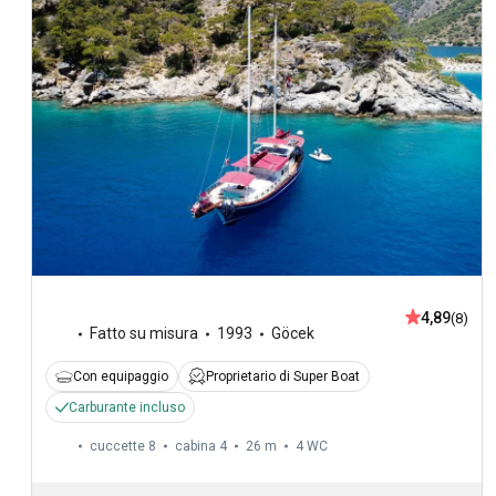
4,89
(8)
Fatto su misura
1993
Göcek
Con equipaggio
Proprietario di Super Boat
Carburante incluso
cuccette 8
cabina 4
26 m
4
WC