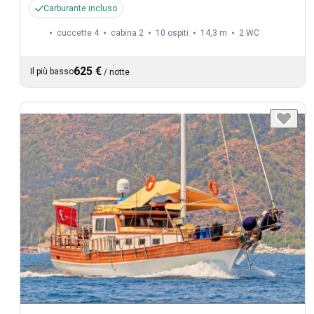
Carburante incluso
cuccette 4
cabina 2
10 ospiti
14,3 m
2
WC
625 €
Il più basso
/
notte