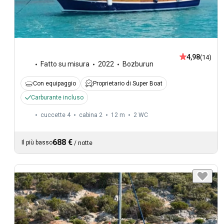
4,98
(14)
Fatto su misura
2022
Bozburun
Con equipaggio
Proprietario di Super Boat
Carburante incluso
cuccette 4
cabina 2
12 m
2
WC
688 €
Il più basso
/
notte