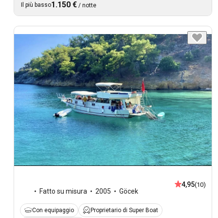
1.150 €
Il più basso
/
notte
4,95
(10)
Fatto su misura
2005
Göcek
Con equipaggio
Proprietario di Super Boat