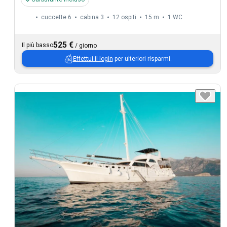
cuccette 6
cabina 3
12 ospiti
15 m
1
WC
525 €
Il più basso
/
giorno
Effettui il login
per ulteriori risparmi.