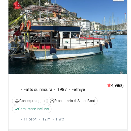
4,98
(8)
Fatto su misura
1987
Fethiye
Con equipaggio
Proprietario di Super Boat
Carburante incluso
11 ospiti
12 m
1
WC