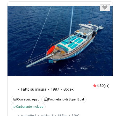
4,60
(11)
Fatto su misura
1987
Göcek
Con equipaggio
Proprietario di Super Boat
Carburante incluso
cuccette 6
cabina 3
18,5 m
3
WC