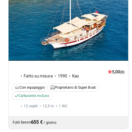
5,00
(8)
Fatto su misura
1990
Kas
Con equipaggio
Proprietario di Super Boat
Carburante incluso
12 ospiti
12,5 m
1
WC
655 €
Il più basso
/
giorno