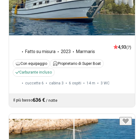
4,93
(7)
Fatto su misura
2023
Marmaris
Con equipaggio
Proprietario di Super Boat
Carburante incluso
cuccette 6
cabina 3
6 ospiti
14 m
3
WC
636 €
Il più basso
/
notte