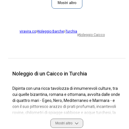
Mostri altro
viravira.co
Noleggio Barche
Turchia
Noleggio Caicco
Noleggio di un Caicco in Turchia
Dipinta con una ricca tavolozza di innumerevoli culture, tra
cui quelle bizantina, romana e ottomana, avvolta dalle onde
di quattro mari - Egeo, Nero, Mediterraneo e Marmara - e
con il suo pittoresco arazzo di prati profumati, incantevoli
rovine, chilometri di spiagge sabbiose e acque turchesi, la
Turchia si presenta come una scelta idilliaca per coloro che
Mostri altro
cercano un'esperienza unica di noleggio yacht. Con migliaia