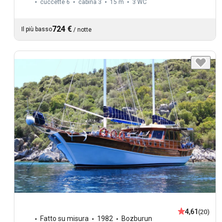
cuccette 6
cabina 3
15 m
3
WC
724 €
Il più basso
/
notte
4,61
(20)
Fatto su misura
1982
Bozburun