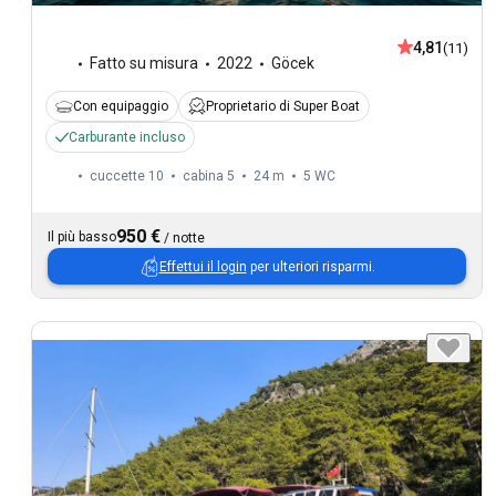
4,81
(11)
Fatto su misura
2022
Göcek
Con equipaggio
Proprietario di Super Boat
Carburante incluso
cuccette 10
cabina 5
24 m
5
WC
950 €
Il più basso
/
notte
Effettui il login
per ulteriori risparmi.