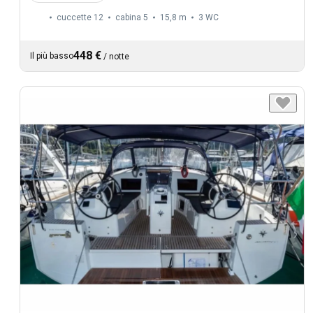
cuccette 12
cabina 5
15,8 m
3
WC
448 €
Il più basso
/
notte