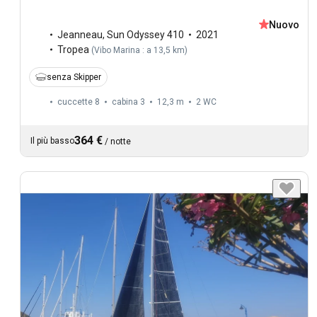
Nuovo
Jeanneau
,
Sun Odyssey 410
2021
Tropea
(
Vibo Marina : a 13,5 km
)
senza Skipper
cuccette 8
cabina 3
12,3 m
2
WC
364 €
Il più basso
/
notte