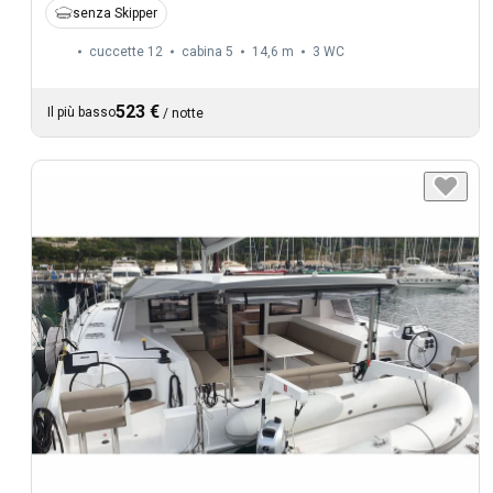
senza Skipper
cuccette 12
cabina 5
14,6 m
3
WC
523 €
Il più basso
/
notte