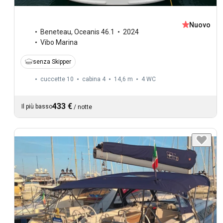
Nuovo
Beneteau
,
Oceanis 46.1
2024
Vibo Marina
senza Skipper
cuccette 10
cabina 4
14,6 m
4
WC
433 €
Il più basso
/
notte