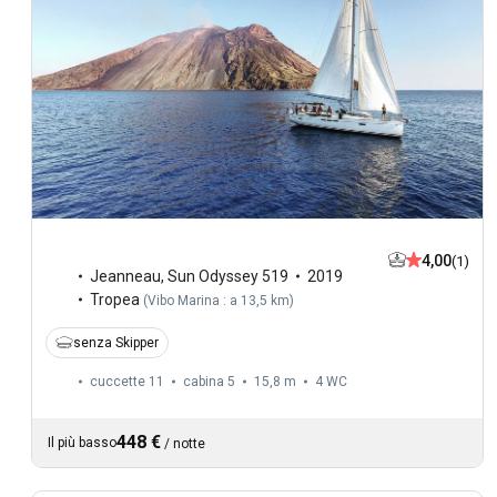
4,00
(1)
Jeanneau
,
Sun Odyssey 519
2019
Tropea
(
Vibo Marina : a 13,5 km
)
senza Skipper
cuccette 11
cabina 5
15,8 m
4
WC
448 €
Il più basso
/
notte