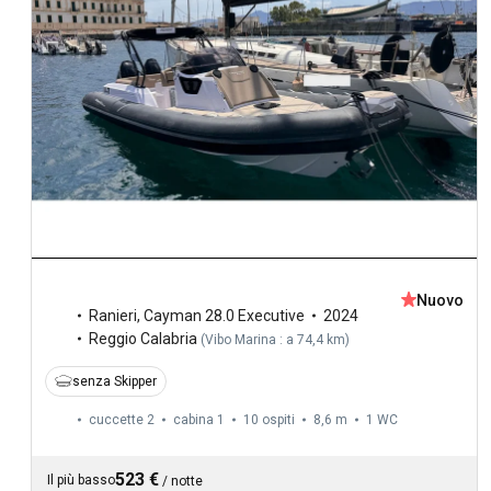
Nuovo
Ranieri
,
Cayman 28.0 Executive
2024
Reggio Calabria
(
Vibo Marina : a 74,4 km
)
senza Skipper
cuccette 2
cabina 1
10 ospiti
8,6 m
1
WC
523 €
Il più basso
/
notte