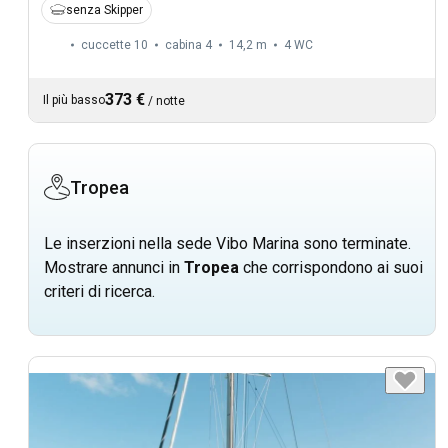
senza Skipper
cuccette 10
cabina 4
14,2 m
4
WC
373 €
Il più basso
/
notte
Tropea
Le inserzioni nella sede Vibo Marina sono terminate.
Mostrare annunci in
Tropea
che corrispondono ai suoi
criteri di ricerca.