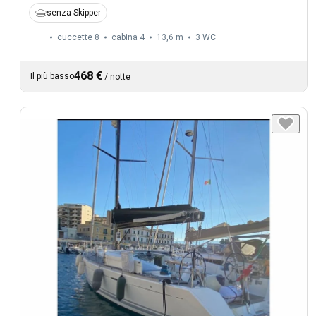
senza Skipper
cuccette 8
cabina 4
13,6 m
3
WC
468 €
Il più basso
/
notte