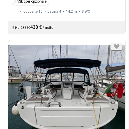
Skipper opzionale
cuccette 10
cabina 4
14,2 m
3
WC
433 €
Il più basso
/
notte