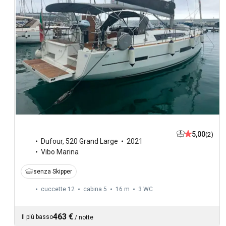
5,00
(2)
Dufour
,
520 Grand Large
2021
Vibo Marina
senza Skipper
cuccette 12
cabina 5
16 m
3
WC
463 €
Il più basso
/
notte