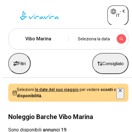
-
€
IT
Vibo Marina
Seleziona la data
Filtri
Consigliato
Selezioni
le date del suo viaggio
per vedere
sconti
e
disponibilità.
Noleggio Barche Vibo Marina
Sono disponibili
annunci 19
.