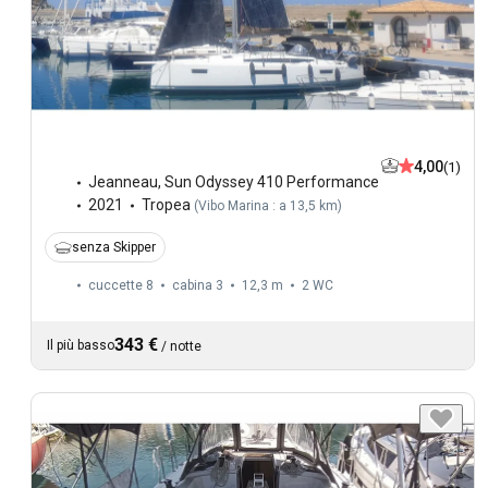
4,00
(1)
Jeanneau
,
Sun Odyssey 410 Performance
2021
Tropea
(
Vibo Marina : a 13,5 km
)
senza Skipper
cuccette 8
cabina 3
12,3 m
2
WC
343 €
Il più basso
/
notte