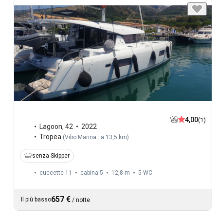
4,00
(1)
Lagoon
,
42
2022
Tropea
(
Vibo Marina : a 13,5 km
)
senza Skipper
cuccette 11
cabina 5
12,8 m
5
WC
657 €
Il più basso
/
notte