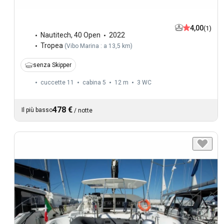
4,00
(1)
Nautitech
,
40 Open
2022
Tropea
(
Vibo Marina : a 13,5 km
)
senza Skipper
cuccette 11
cabina 5
12 m
3
WC
478 €
Il più basso
/
notte