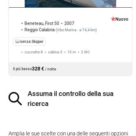
Nuovo
Beneteau
,
First 50
2007
Reggio Calabria
(
Vibo Marina : a 74,4 km
)
senza Skipper
cuccette 8
cabina 3
15 m
2
WC
328 €
Il più basso
/
notte
Assuma il controllo della sua
ricerca
Amplia le sue scelte con una delle seguenti opzioni: