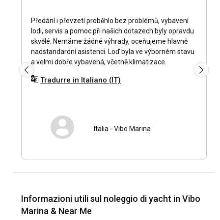
Il periodo ottimale per un noleggio di yacht a Vibo Marina è
tra aprile e ottobre, quando il clima mediterraneo crea
Předání i převzetí proběhlo bez problémů, vybavení
condizioni ideali per la navigazione. I mesi estivi sono
lodi, servis a pomoc při našich dotazech byly opravdu
particolarmente popolari per visitare i luoghi di interesse e
skvělé. Nemáme žádné výhrady, oceňujeme hlavně
partecipare ai festival locali. Tuttavia, noleggiare uno yacht
nadstandardní asistenci. Loď byla ve výborném stavu
in bassa stagione potrebbe anche essere vantaggioso,
a velmi dobře vybavená, včetně klimatizace.
offrendo un'esperienza di navigazione tranquilla senza la
folla.
Tradurre in Italiano (IT)
Come sono le condizioni meteorologiche e di
navigazione a Vibo Marina?
Italia
-
Vibo Marina
Il clima a Vibo Marina è tipicamente mediterraneo, con
estati calde e secche e inverni miti. Le temperature del
mare rimangono piacevoli per la navigazione durante tutto
l'anno. Ci sono modelli di vento affidabili, ottimi per la vela,
con onde calme e correnti costanti. Questo rende le
condizioni di navigazione a Vibo Marina estremamente
desiderabili per un noleggio di yacht.
Informazioni utili sul noleggio di yacht in Vibo
Marina & Near Me
Come esplorare la storia e la cultura di Vibo