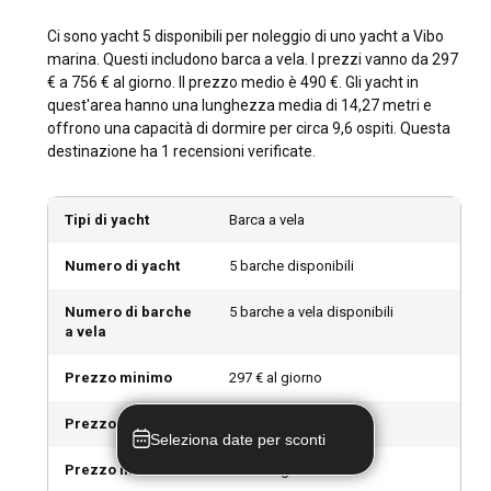
Marina?
Ci sono yacht 5 disponibili per noleggio di uno yacht a Vibo
Assaporare la cucina locale è un modo per immergersi nella
marina. Questi includono barca a vela. I prezzi vanno da 297
cultura di Vibo Marina. Visita i luoghi storici e i musei per
€ a 756 € al giorno. Il prezzo medio è 490 €. Gli yacht in
conoscere il passato della città. Interagisci con i cordiali
quest'area hanno una lunghezza media di 14,27 metri e
abitanti del posto per comprendere il loro modo di vivere.
offrono una capacità di dormire per circa 9,6 ospiti. Questa
Ogni strada, ristorante e sito storico racconta una storia
destinazione ha 1 recensioni verificate.
della ricca eredità culturale di Vibo Marina.
Tipi di yacht
Barca a vela
Quali sono le principali attrazioni e attività
all'aperto a Vibo Marina?
Numero di yacht
5 barche disponibili
Dalle attività come snorkeling, immersioni e pesca,
Numero di barche
5 barche a vela disponibili
all'esplorazione di attrazioni come il Castello di Vibo
a vela
Valentia e il Castello Normanno-Hoehenstaufen, ci sono
molteplici modi per scoprire Vibo Marina. La vivace vita
Prezzo minimo
297 € al giorno
notturna della città, la deliziosa cucina e una miriade di
opportunità ricreative all'aperto la rendono una
Prezzo massimo
756 € al giorno
destinazione molto amata per il noleggio di yacht.
Seleziona date per sconti
Prezzo medio
490 € al giorno
Quali sono i migliori porti turistici e ancoraggi a