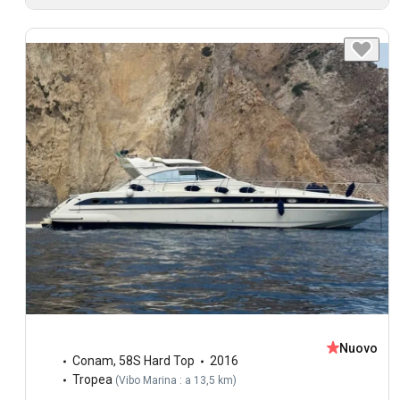
Nuovo
Conam
,
58S Hard Top
2016
Tropea
(
Vibo Marina : a 13,5 km
)