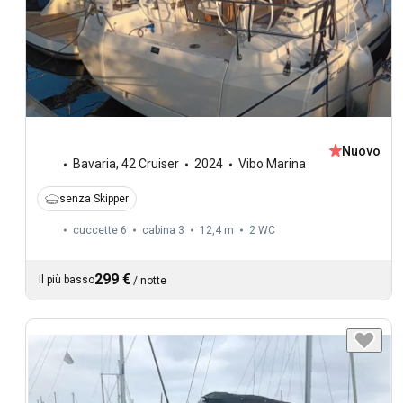
Nuovo
Bavaria
,
42 Cruiser
2024
Vibo Marina
senza Skipper
cuccette 6
cabina 3
12,4 m
2
WC
299 €
Il più basso
/
notte