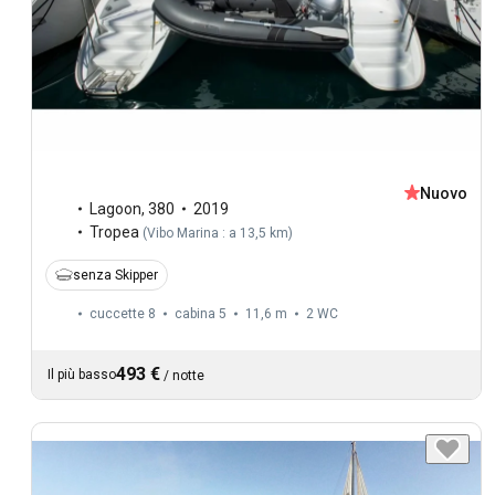
Nuovo
Lagoon
,
380
2019
Tropea
(
Vibo Marina : a 13,5 km
)
senza Skipper
cuccette 8
cabina 5
11,6 m
2
WC
493 €
Il più basso
/
notte