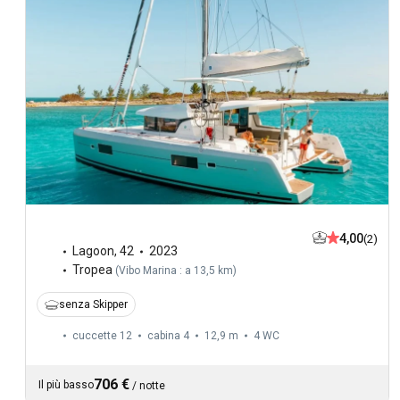
4,00
(2)
Lagoon
,
42
2023
Tropea
(
Vibo Marina : a 13,5 km
)
senza Skipper
cuccette 12
cabina 4
12,9 m
4
WC
706 €
Il più basso
/
notte