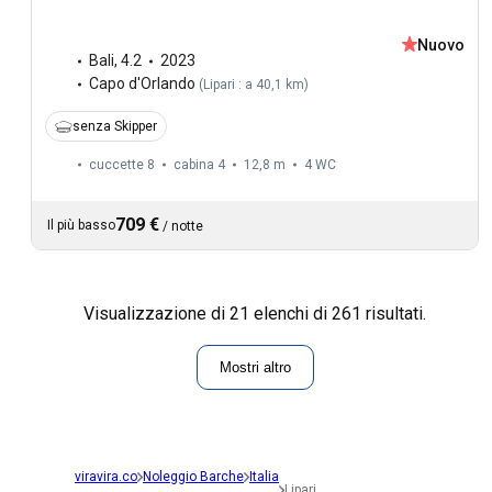
Nuovo
Bali
,
4.2
2023
Capo d'Orlando
(
Lipari : a 40,1 km
)
senza Skipper
cuccette 8
cabina 4
12,8 m
4
WC
709 €
Il più basso
/
notte
Visualizzazione di 21 elenchi di 261 risultati.
Mostri altro
viravira.co
Noleggio Barche
Italia
Lipari