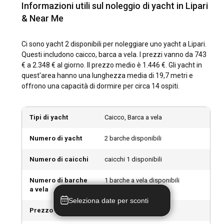
Informazioni utili sul noleggio di yacht in Lipari
I mesi soleggiati da maggio a settembre sono il momento
& Near Me
migliore per noleggiare uno yacht a Lipari. Questo periodo,
benedicato con un clima ideale, offre le condizioni perfette
Ci sono yacht 2 disponibili per noleggiare uno yacht a Lipari.
sia per visitare che per navigare. Inoltre, una valanga di
Questi includono caicco, barca a vela. I prezzi vanno da 743
eventi e festival come le celebrazioni di San Bartolomeo
€ a 2.348 € al giorno. Il prezzo medio è 1.446 €. Gli yacht in
aggiunge al fascino dell'isola durante questo periodo.
quest'area hanno una lunghezza media di 19,7 metri e
offrono una capacità di dormire per circa 14 ospiti.
Com'è il clima e le condizioni di navigazione a
Lipari?
Tipi di yacht
Caicco, Barca a vela
Lipari vanta un invitante clima mediterraneo, caratterizzato
da estati calde e inverni miti. Questo si traduce in condizioni
Numero di yacht
2 barche disponibili
di navigazione ottimali per il noleggio di yacht. Mentre i venti
Maestrale e Scirocco prevalgono nell'area, sono
Numero di caicchi
caicchi 1 disponibili
generalmente moderati e gestibili, rendendo Lipari una
destinazione di navigazione sicura.
Numero di barche
1 barche a vela disponibili
a vela
Come esplorare la storia e la cultura di Lipari?
Seleziona date per sconti
Prezzo minimo
743 € al giorno
Per fare un passo indietro nel tempo, non cercare oltre al