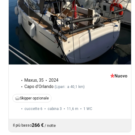
Nuovo
Maxus
,
35
2024
Capo d'Orlando
(
Lipari : a 40,1 km
)
Skipper opzionale
cuccette 6
cabina 3
11,6 m
1
WC
266 €
Il più basso
/
notte