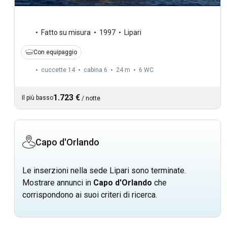
Fatto su misura
1997
Lipari
Con equipaggio
cuccette 14
cabina 6
24 m
6
WC
1.723 €
Il più basso
/
notte
Capo d'Orlando
Le inserzioni nella sede Lipari sono terminate.
Mostrare annunci in
Capo d'Orlando
che
corrispondono ai suoi criteri di ricerca.