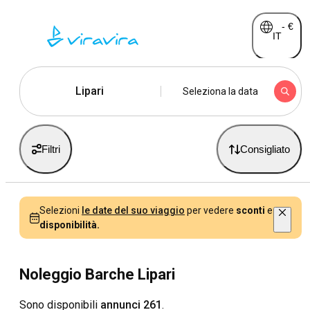
-
€
IT
Lipari
Seleziona la data
Filtri
Consigliato
Selezioni
le date del suo viaggio
per vedere
sconti
e
disponibilità.
Noleggio Barche Lipari
Sono disponibili
annunci 261
.