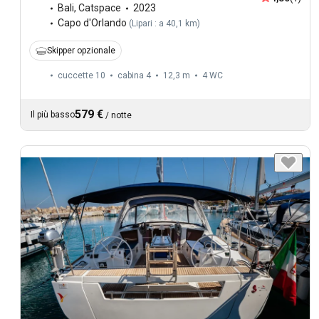
Bali
,
Catspace
2023
Capo d'Orlando
(
Lipari : a 40,1 km
)
Skipper opzionale
cuccette 10
cabina 4
12,3 m
4
WC
579 €
Il più basso
/
notte