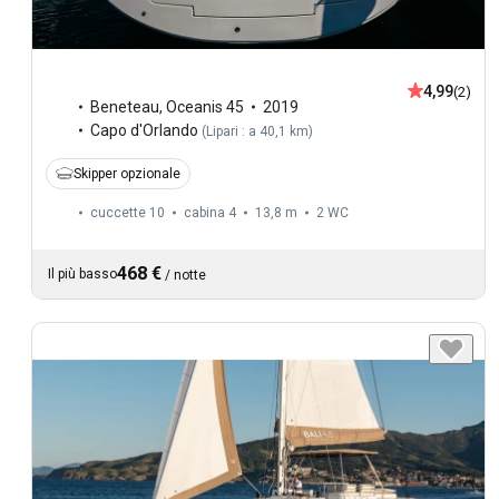
4,99
(2)
Beneteau
,
Oceanis 45
2019
Capo d'Orlando
(
Lipari : a 40,1 km
)
Skipper opzionale
cuccette 10
cabina 4
13,8 m
2
WC
468 €
Il più basso
/
notte