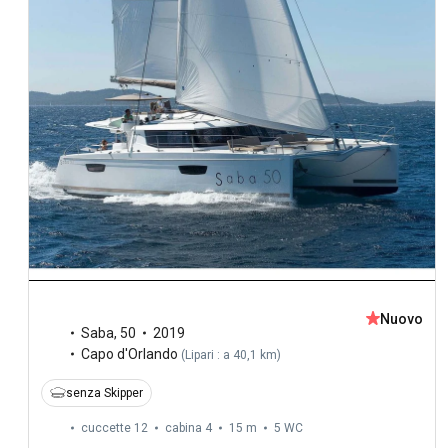
Nuovo
Saba
,
50
2019
Capo d'Orlando
(
Lipari : a 40,1 km
)
senza Skipper
cuccette 12
cabina 4
15 m
5
WC