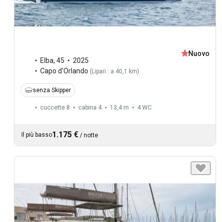
Nuovo
Elba
,
45
2025
Capo d'Orlando
(
Lipari : a 40,1 km
)
senza Skipper
cuccette 8
cabina 4
13,4 m
4
WC
1.175 €
Il più basso
/
notte