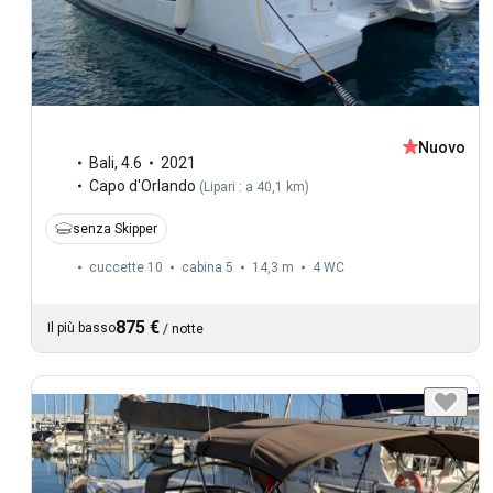
Nuovo
Bali
,
4.6
2021
Capo d'Orlando
(
Lipari : a 40,1 km
)
senza Skipper
cuccette 10
cabina 5
14,3 m
4
WC
875 €
Il più basso
/
notte