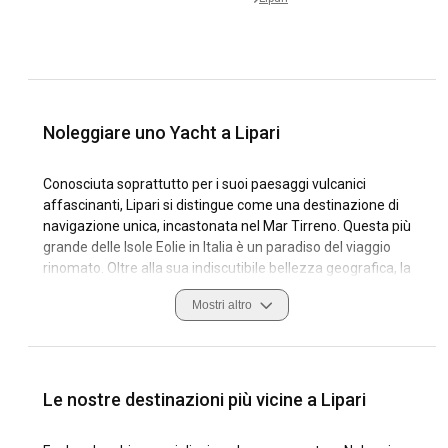
Noleggiare uno Yacht a Lipari
Conosciuta soprattutto per i suoi paesaggi vulcanici
affascinanti, Lipari si distingue come una destinazione di
navigazione unica, incastonata nel Mar Tirreno. Questa più
grande delle Isole Eolie in Italia è un paradiso del viaggio
rinomato. Oltre alla sua indiscutibile bellezza geografica, la
sua ricchezza culturale, con siti archeologici affascinanti e
Mostri altro
un'architettura eterea tradizionale, aggiunge al suo fascino
turistico.
Noleggiare uno yacht a Lipari non significa solo navigare in
acque di un blu vibrante, ma anche ancorare in pittoreschi
Le nostre destinazioni più vicine a Lipari
porti turistici, incastonati tra scogliere accidentate e
vegetazione vibrante. Ciò che rende speciale la navigazione