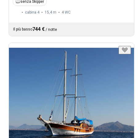
senza Skipper
cabina 4
15,4 m
4
WC
744 €
Il più basso
/
notte