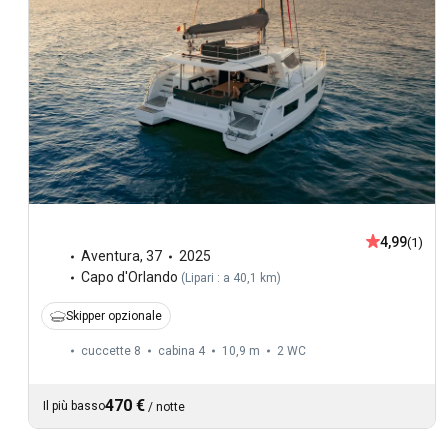
4,99
(1)
Aventura
,
37
2025
Capo d'Orlando
(
Lipari : a 40,1 km
)
Skipper opzionale
cuccette 8
cabina 4
10,9 m
2
WC
470 €
Il più basso
/
notte