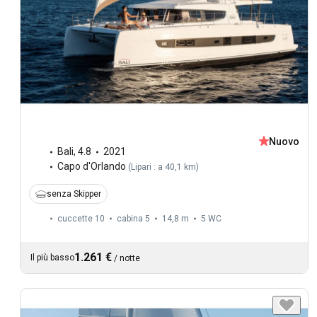
Nuovo
Bali
,
4.8
2021
Capo d'Orlando
(
Lipari : a 40,1 km
)
senza Skipper
cuccette 10
cabina 5
14,8 m
5
WC
1.261 €
Il più basso
/
notte