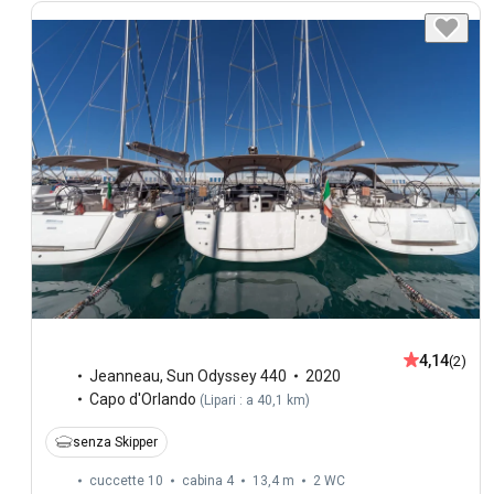
4,14
(2)
Jeanneau
,
Sun Odyssey 440
2020
Capo d'Orlando
(
Lipari : a 40,1 km
)
senza Skipper
cuccette 10
cabina 4
13,4 m
2
WC