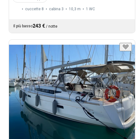
cuccette 8
cabina 3
10,3 m
1
WC
243 €
Il più basso
/
notte