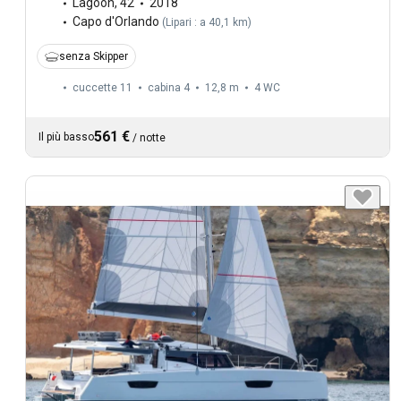
Lagoon
,
42
2018
Capo d'Orlando
(
Lipari : a 40,1 km
)
senza Skipper
cuccette 11
cabina 4
12,8 m
4
WC
561 €
Il più basso
/
notte