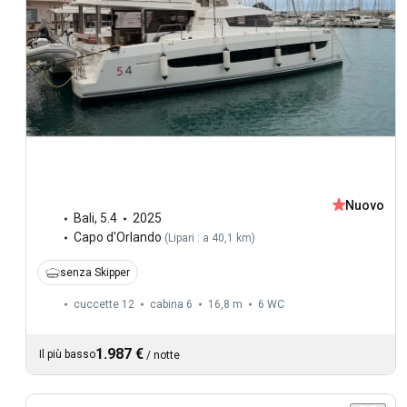
Nuovo
Bali
,
5.4
2025
Capo d'Orlando
(
Lipari : a 40,1 km
)
senza Skipper
cuccette 12
cabina 6
16,8 m
6
WC
1.987 €
Il più basso
/
notte