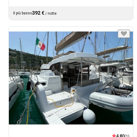
392 €
Il più basso
/
notte
4,80
(1)