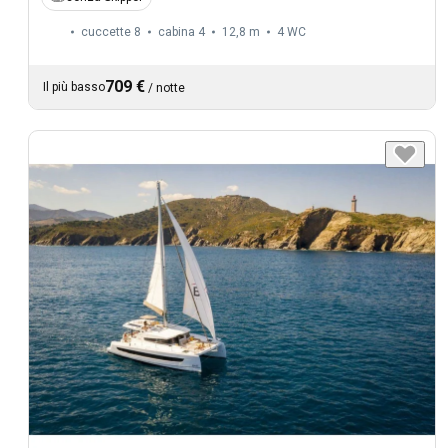
cuccette 8
cabina 4
12,8 m
4
WC
709 €
Il più basso
/
notte