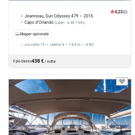
4,23
(2)
Jeanneau
,
Sun Odyssey 479
2016
Capo d'Orlando
(
Lipari : a 40,1 km
)
Skipper opzionale
cuccette 10
cabina 4
14,4 m
4
WC
438 €
Il più basso
/
notte