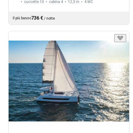
cuccette 10
cabina 4
12,3 m
4
WC
736 €
Il più basso
/
notte