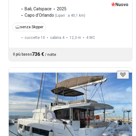
Nuovo
Bali
,
Catspace
2025
Capo d'Orlando
(
Lipari : a 40,1 km
)
senza Skipper
cuccette 10
cabina 4
12,3 m
4
WC
736 €
Il più basso
/
notte