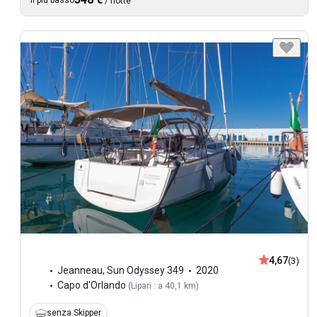
/
notte
4,67
(3)
Jeanneau
,
Sun Odyssey 349
2020
Capo d'Orlando
(
Lipari : a 40,1 km
)
senza Skipper