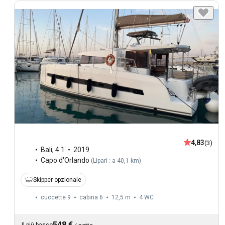
4,83
(3)
Bali
,
4.1
2019
Capo d'Orlando
(
Lipari : a 40,1 km
)
Skipper opzionale
cuccette 9
cabina 6
12,5 m
4
WC
548 €
Il più basso