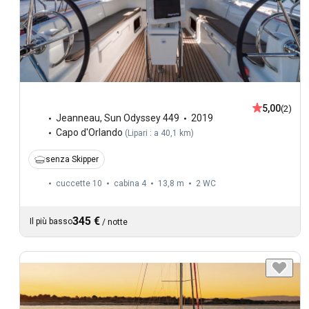
5,00
(2)
Jeanneau
,
Sun Odyssey 449
2019
Capo d'Orlando
(
Lipari : a 40,1 km
)
senza Skipper
cuccette 10
cabina 4
13,8 m
2
WC
345 €
Il più basso
/
notte