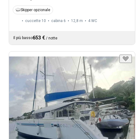
Skipper opzionale
cuccette 10
cabina 6
12,8 m
4
WC
653 €
Il più basso
/
notte