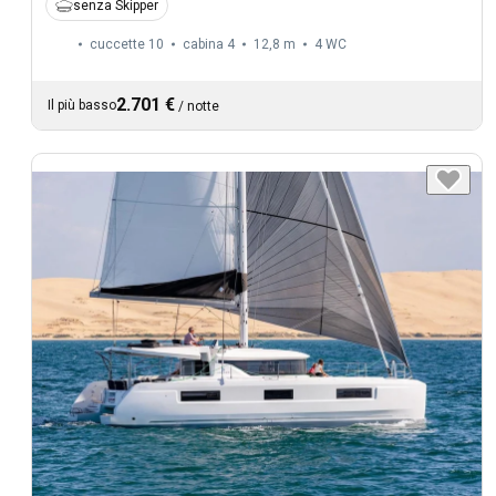
senza Skipper
cuccette 10
cabina 4
12,8 m
4
WC
2.701 €
Il più basso
/
notte