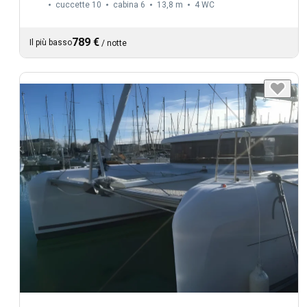
cuccette 10
cabina 6
13,8 m
4
WC
789 €
Il più basso
/
notte