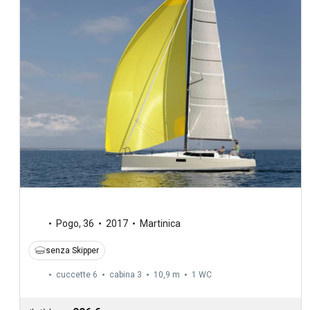
Pogo
,
36
2017
Martinica
senza Skipper
cuccette 6
cabina 3
10,9 m
1
WC