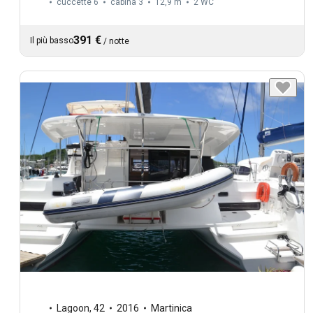
cuccette 6
cabina 3
12,9 m
2
WC
391 €
Il più basso
/
notte
Lagoon
,
42
2016
Martinica