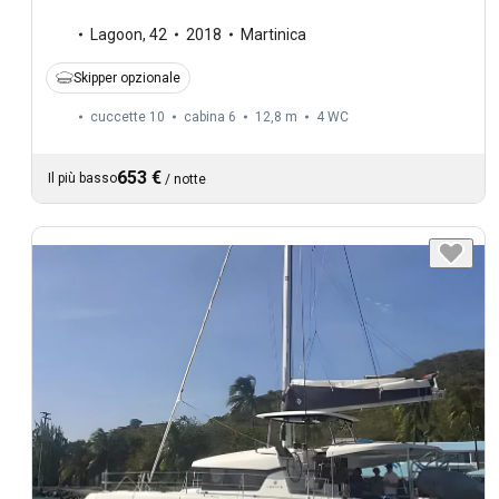
Lagoon
,
42
2018
Martinica
Skipper opzionale
cuccette 10
cabina 6
12,8 m
4
WC
653 €
Il più basso
/
notte