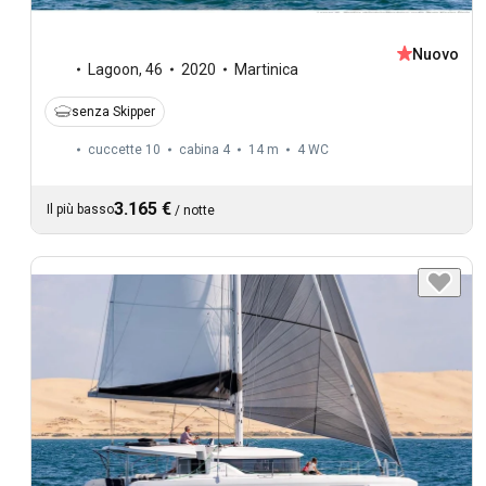
Nuovo
Lagoon
,
46
2020
Martinica
senza Skipper
cuccette 10
cabina 4
14 m
4
WC
3.165 €
Il più basso
/
notte