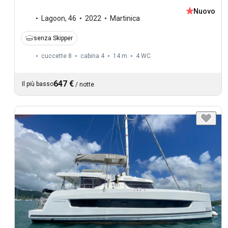
Nuovo
Lagoon
,
46
2022
Martinica
senza Skipper
cuccette 8
cabina 4
14 m
4
WC
647 €
Il più basso
/
notte