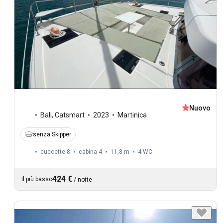
Nuovo
Bali
,
Catsmart
2023
Martinica
senza Skipper
cuccette 8
cabina 4
11,8 m
4
WC
424 €
Il più basso
/
notte