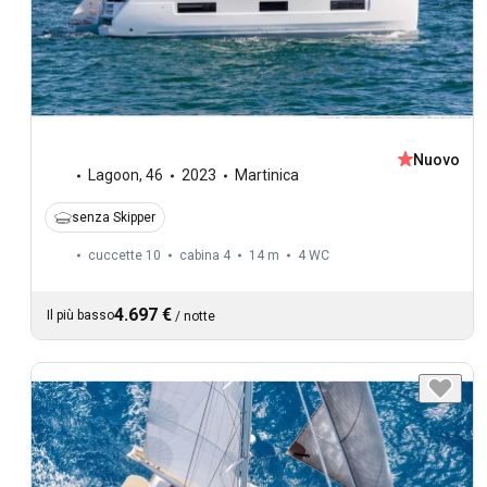
Nuovo
Lagoon
,
46
2023
Martinica
senza Skipper
cuccette 10
cabina 4
14 m
4
WC
4.697 €
Il più basso
/
notte