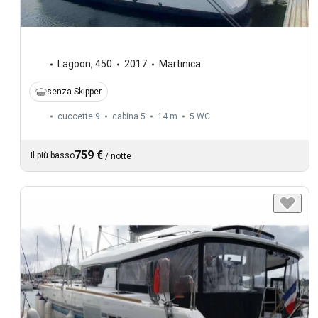
Lagoon
,
450
2017
Martinica
senza Skipper
cuccette 9
cabina 5
14 m
5
WC
759 €
Il più basso
/
notte