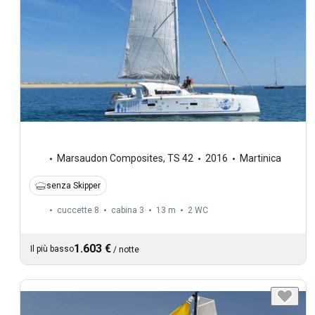
Marsaudon Composites
,
TS 42
2016
Martinica
senza Skipper
cuccette 8
cabina 3
13 m
2
WC
1.603 €
Il più basso
/
notte