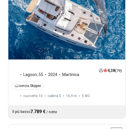
4,38
(79)
Lagoon
,
55
2024
Martinica
senza Skipper
cuccette 10
cabina 5
16,9 m
5
WC
7.789 €
Il più basso
/
notte