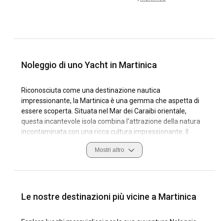
Noleggio di uno Yacht in Martinica
Riconosciuta come una destinazione nautica
impressionante, la Martinica è una gemma che aspetta di
essere scoperta. Situata nel Mar dei Caraibi orientale,
questa incantevole isola combina l'attrazione della natura
incontaminata con una ricca cultura impressionante. Il
noleggio di yacht ideale in Martinica rappresenta
Mostri altro
un'esperienza di navigazione straordinaria, il luogo perfetto
per vivere sia la tranquillità che il brivido.
Vantando chilometri di costa incontaminata, acque limpide
e una vita marina impressionante, la costa della Martinica è
Le nostre destinazioni più vicine a Martinica
davvero all'altezza della sua reputazione di paradiso per i
velisti occasionali e gli esperti di yacht. Navigando attraverso