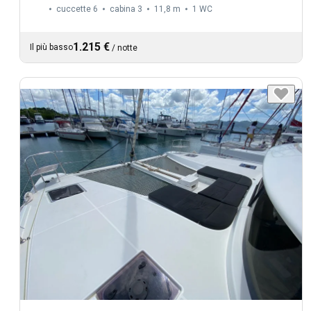
cuccette 6
cabina 3
11,8 m
1
WC
1.215 €
Il più basso
/
notte