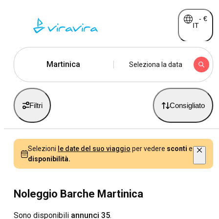
-
€
IT
Martinica
Seleziona la data
Filtri
Consigliato
Selezioni
le date del suo viaggio
per vedere
sconti
e
disponibilità.
Noleggio Barche Martinica
Sono disponibili
annunci 35
.