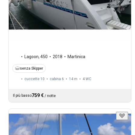
Lagoon
,
450
2018
Martinica
senza Skipper
cuccette 10
cabina 6
14 m
4
WC
759 €
Il più basso
/
notte