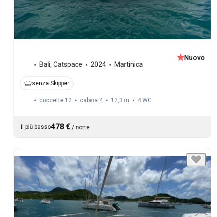
Nuovo
Bali
,
Catspace
2024
Martinica
senza Skipper
cuccette 12
cabina 4
12,3 m
4
WC
478 €
Il più basso
/
notte