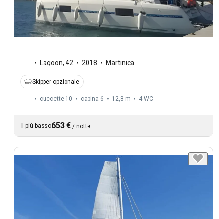
Lagoon
,
42
2018
Martinica
Skipper opzionale
cuccette 10
cabina 6
12,8 m
4
WC
653 €
Il più basso
/
notte