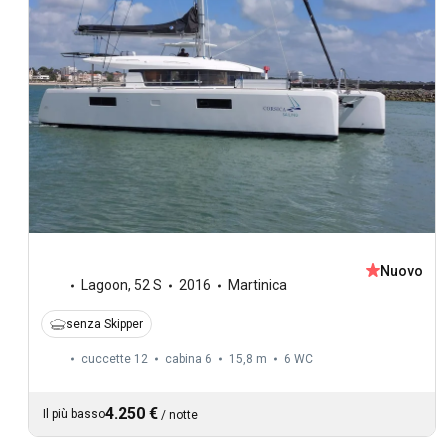
Nuovo
Lagoon
,
52 S
2016
Martinica
senza Skipper
cuccette 12
cabina 6
15,8 m
6
WC
4.250 €
Il più basso
/
notte