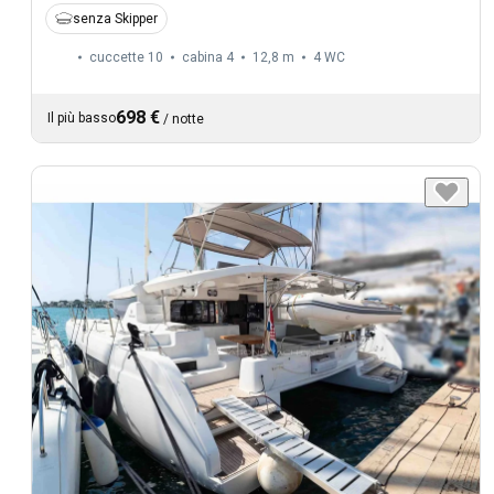
senza Skipper
cuccette 10
cabina 4
12,8 m
4
WC
698 €
Il più basso
/
notte