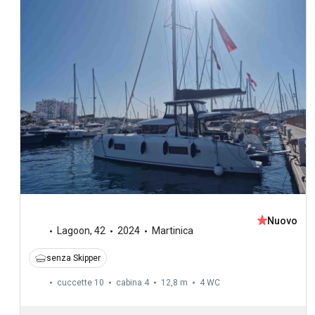
Nuovo
Lagoon
,
42
2024
Martinica
senza Skipper
cuccette 10
cabina 4
12,8 m
4
WC