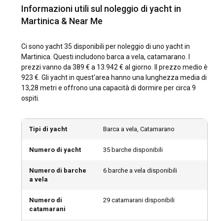
L'Aeroporto Internazionale Aimé Césaire della Martinica è
Informazioni utili sul noleggio di yacht in
ben collegato con voli diretti giornalieri da molte città
Martinica & Near Me
europee e americane. I visitatori che viaggiano via mare
possono attraccare alle marine ben attrezzate dell'isola,
accessibili dal Mar dei Caraibi. Per chi si trova già nei Caraibi,
Ci sono yacht 35 disponibili per noleggio di uno yacht in
i traghetti inter-isolani rendono la Martinica facilmente
Martinica. Questi includono barca a vela, catamarano. I
raggiungibile, rendendo il noleggio di barche in Martinica
prezzi vanno da 389 € a 13.942 € al giorno. Il prezzo medio è
ancora più invitante.
923 €. Gli yacht in quest'area hanno una lunghezza media di
13,28 metri e offrono una capacità di dormire per circa 9
Quali sono le destinazioni e i percorsi popolari per
ospiti.
il noleggio di yacht in Martinica?
Il percorso da Le Marin, una delle più grandi marine dei
Tipi di yacht
Barca a vela, Catamarano
Caraibi, a Sainte Anne, famosa per le sue spiagge di sabbia
bianca e le acque blu cristalline, è una scelta popolare tra i
Numero di yacht
35 barche disponibili
turisti. La costa sud offre splendide spiagge, attività sportive
acquatiche come immersioni, windsurf e snorkeling. Per gli
Numero di barche
6 barche a vela disponibili
appassionati di storia, una visita a Fort-de-France, la capitale
a vela
dell'isola, offre un'insight sul passato della Martinica. Il nord
della Martinica, avvolto da un paesaggio selvaggio e
Numero di
29 catamarani disponibili
catamarani
bellissimo, offre ai velisti esperti la sfida rappresentata dai
venti e dalle onde della costa atlantica selvaggia. La