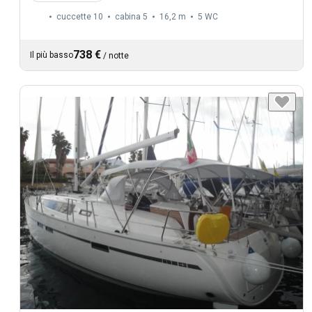
cuccette 10
cabina 5
16,2 m
5
WC
738 €
Il più basso
/
notte