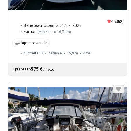
4,20
(2)
Beneteau
,
Oceanis 51.1
2023
Furnari
(
Milazzo : a 16,7 km
)
Skipper opzionale
cuccette 13
cabina 6
15,9 m
4
WC
575 €
Il più basso
/
notte