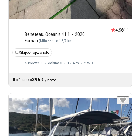
4,98
(1)
Beneteau
,
Oceanis 41.1
2020
Furnari
(
Milazzo : a 16,7 km
)
Skipper opzionale
cuccette 8
cabina 3
12,4 m
2
WC
396 €
Il più basso
/
notte