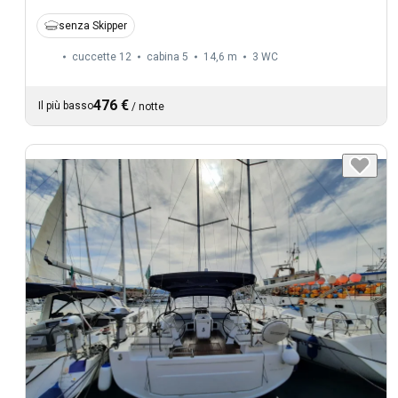
senza Skipper
cuccette 12
cabina 5
14,6 m
3
WC
476 €
Il più basso
/
notte