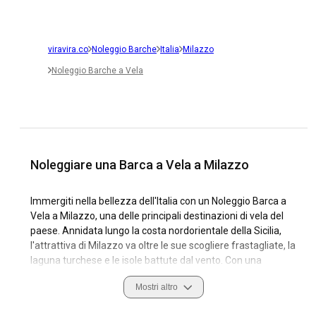
viravira.co
Noleggio Barche
Italia
Milazzo
Noleggio Barche a Vela
Noleggiare una Barca a Vela a Milazzo
Immergiti nella bellezza dell'Italia con un Noleggio Barca a
Vela a Milazzo, una delle principali destinazioni di vela del
paese. Annidata lungo la costa nordorientale della Sicilia,
l'attrattiva di Milazzo va oltre le sue scogliere frastagliate, la
laguna turchese e le isole battute dal vento. Con una
ricchezza culturale immensa che si rivela attraverso un
Mostri altro
labirinto di strade tortuose, antichi castelli e ristoranti di
pesce di alta classe, questo paradiso italiano cattura