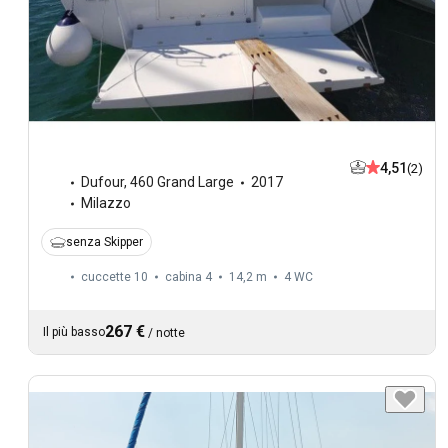
4,51
(2)
Dufour
,
460 Grand Large
2017
Milazzo
senza Skipper
cuccette 10
cabina 4
14,2 m
4
WC
267 €
Il più basso
/
notte