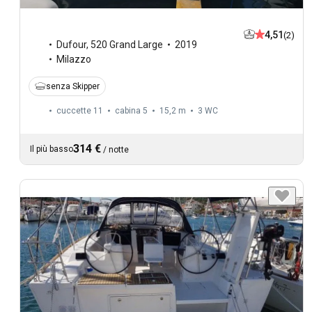
4,51
(2)
Dufour
,
520 Grand Large
2019
Milazzo
senza Skipper
cuccette 11
cabina 5
15,2 m
3
WC
314 €
Il più basso
/
notte