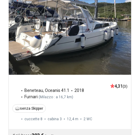
4,31
(3)
Beneteau
,
Oceanis 41.1
2018
Furnari
(
Milazzo : a 16,7 km
)
senza Skipper
cuccette 8
cabina 3
12,4 m
2
WC