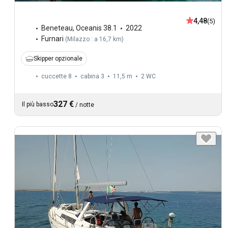
4,48
(5)
Beneteau
,
Oceanis 38.1
2022
Furnari
(
Milazzo : a 16,7 km
)
Skipper opzionale
cuccette 8
cabina 3
11,5 m
2
WC
327 €
Il più basso
/
notte