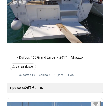
Dufour
,
460 Grand Large
2017
Milazzo
senza Skipper
cuccette 10
cabina 4
14,2 m
4
WC
267 €
Il più basso
/
notte