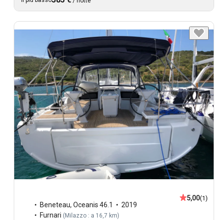
Il più basso
/
notte
5,00
(1)
Beneteau
,
Oceanis 46.1
2019
Furnari
(
Milazzo : a 16,7 km
)