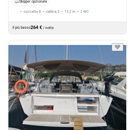
Skipper opzionale
cuccette 8
cabina 3
13,2 m
2
WC
264 €
Il più basso
/
notte