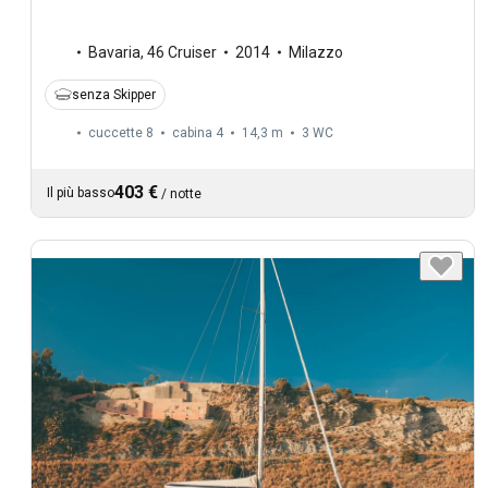
Bavaria
,
46 Cruiser
2014
Milazzo
senza Skipper
cuccette 8
cabina 4
14,3 m
3
WC
403 €
Il più basso
/
notte