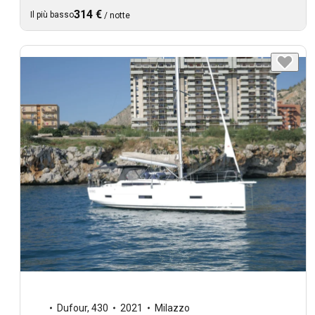
314 €
Il più basso
/
notte
Dufour
,
430
2021
Milazzo