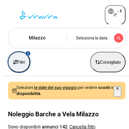
-
€
IT
Milazzo
Seleziona la data
1
Filtri
Consigliato
Selezioni
le date del suo viaggio
per vedere
sconti
e
disponibilità.
Noleggio Barche a Vela Milazzo
Sono disponibili
annunci 142
.
Cancella filtri