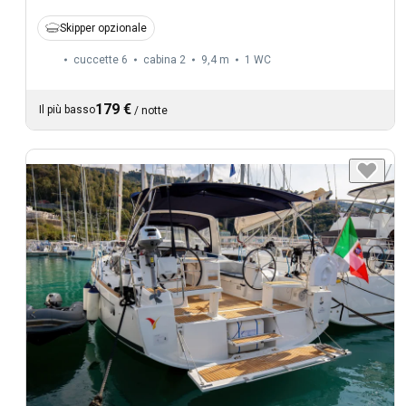
Skipper opzionale
cuccette 6
cabina 2
9,4 m
1
WC
179 €
Il più basso
/
notte