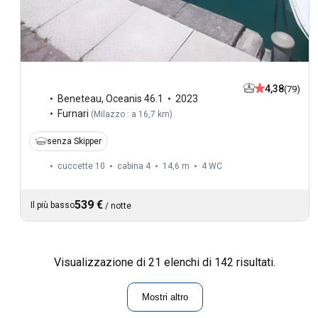
4,38
(79)
Beneteau
,
Oceanis 46.1
2023
Furnari
(
Milazzo : a 16,7 km
)
senza Skipper
cuccette 10
cabina 4
14,6 m
4
WC
539 €
Il più basso
/
notte
Visualizzazione di 21 elenchi di 142 risultati.
Mostri altro