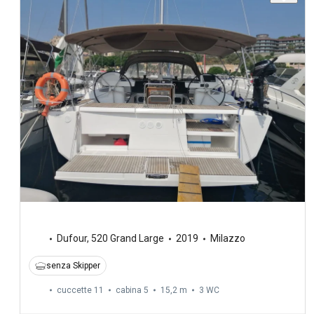
Dufour
,
520 Grand Large
2019
Milazzo
senza Skipper
cuccette 11
cabina 5
15,2 m
3
WC