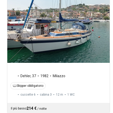
Dehler
,
37
1982
Milazzo
Skipper obbligatorio
cuccette 6
cabina 3
12 m
1
WC
214 €
Il più basso
/
notte