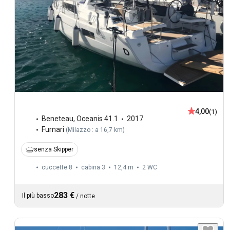
4,00
(1)
Beneteau
,
Oceanis 41.1
2017
Furnari
(
Milazzo : a 16,7 km
)
senza Skipper
cuccette 8
cabina 3
12,4 m
2
WC
283 €
Il più basso
/
notte