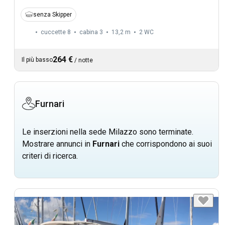
senza Skipper
cuccette 8
cabina 3
13,2 m
2
WC
264 €
Il più basso
/
notte
Furnari
Le inserzioni nella sede Milazzo sono terminate.
Mostrare annunci in
Furnari
che corrispondono ai suoi
criteri di ricerca.