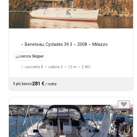
Beneteau
,
Cyclades 39.3
2008
Milazzo
senza Skipper
cuccette 8
cabina 3
12 m
2
WC
281 €
Il più basso
/
notte