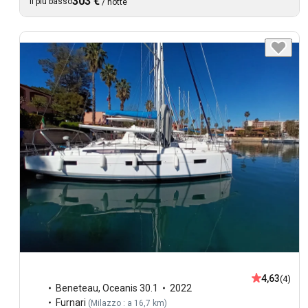
303 €
Il più basso
/
notte
4,63
(4)
Beneteau
,
Oceanis 30.1
2022
Furnari
(
Milazzo : a 16,7 km
)