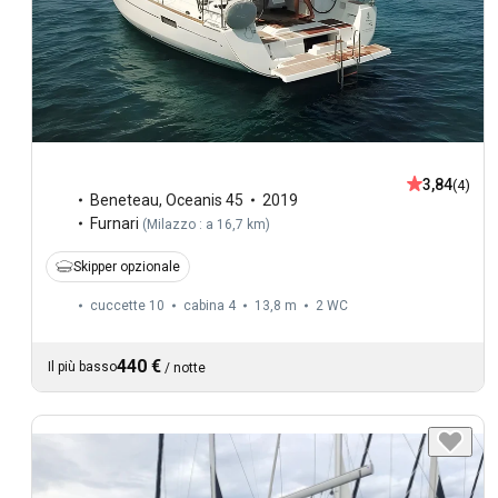
3,84
(4)
Beneteau
,
Oceanis 45
2019
Furnari
(
Milazzo : a 16,7 km
)
Skipper opzionale
cuccette 10
cabina 4
13,8 m
2
WC
440 €
Il più basso
/
notte