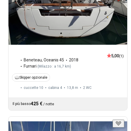
5,00
(1)
Beneteau
,
Oceanis 45
2018
Furnari
(
Milazzo : a 16,7 km
)
Skipper opzionale
cuccette 10
cabina 4
13,8 m
2
WC
425 €
Il più basso
/
notte