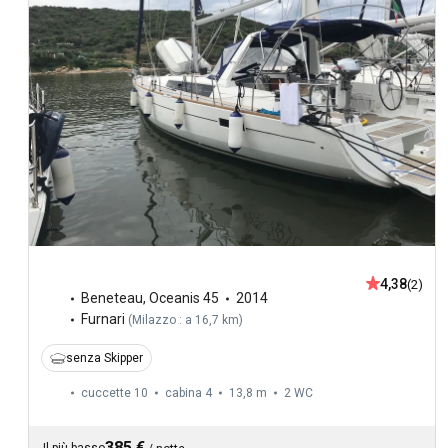
4,38
(2)
Beneteau
,
Oceanis 45
2014
Furnari
(
Milazzo : a 16,7 km
)
senza Skipper
cuccette 10
cabina 4
13,8 m
2
WC
385 €