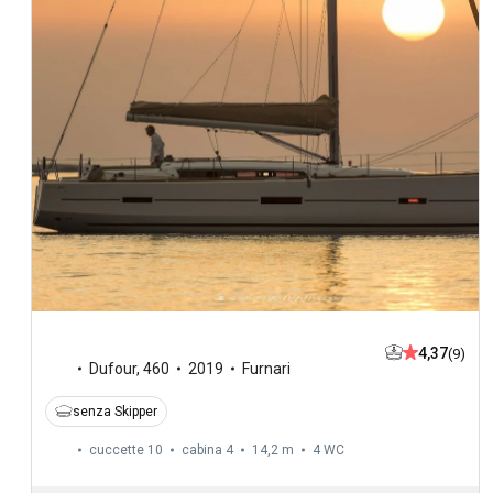
4,37
(9)
Dufour
,
460
2019
Furnari
senza Skipper
cuccette 10
cabina 4
14,2 m
4
WC