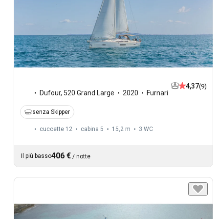
4,37
(9)
Dufour
,
520 Grand Large
2020
Furnari
senza Skipper
cuccette 12
cabina 5
15,2 m
3
WC
406 €
Il più basso
/
notte