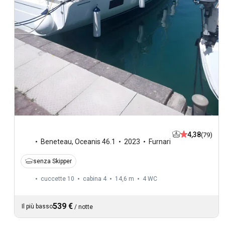
4,38
(79)
Beneteau
,
Oceanis 46.1
2023
Furnari
senza Skipper
cuccette 10
cabina 4
14,6 m
4
WC
539 €
Il più basso
/
notte