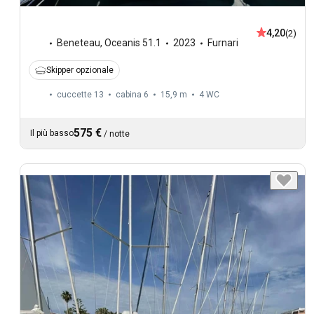
4,20
(2)
Beneteau
,
Oceanis 51.1
2023
Furnari
Skipper opzionale
cuccette 13
cabina 6
15,9 m
4
WC
575 €
Il più basso
/
notte