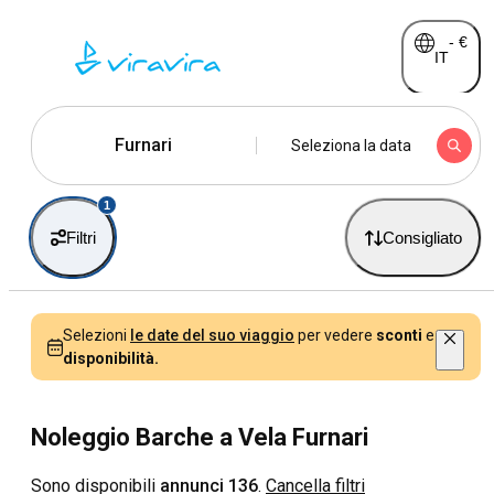
-
€
IT
Furnari
Seleziona la data
1
Filtri
Consigliato
Selezioni
le date del suo viaggio
per vedere
sconti
e
disponibilità.
Noleggio Barche a Vela Furnari
Sono disponibili
annunci 136
.
Cancella filtri