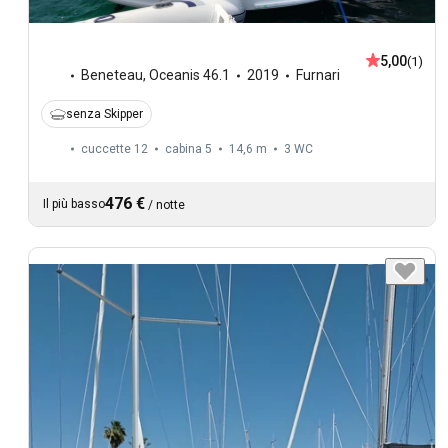
5,00
(1)
Beneteau
,
Oceanis 46.1
2019
Furnari
senza Skipper
cuccette 12
cabina 5
14,6 m
3
WC
476 €
Il più basso
/
notte