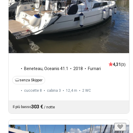
4,31
(3)
Beneteau
,
Oceanis 41.1
2018
Furnari
senza Skipper
cuccette 8
cabina 3
12,4 m
2
WC
303 €
Il più basso
/
notte