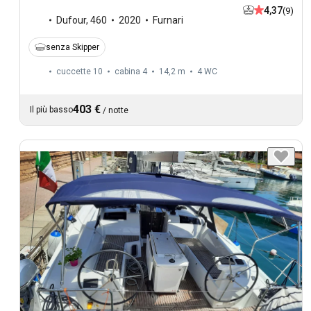
4,37
(9)
Dufour
,
460
2020
Furnari
senza Skipper
cuccette 10
cabina 4
14,2 m
4
WC
403 €
Il più basso
/
notte