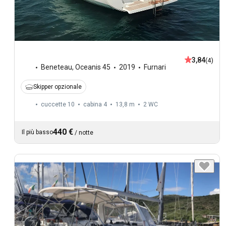
3,84
(4)
Beneteau
,
Oceanis 45
2019
Furnari
Skipper opzionale
cuccette 10
cabina 4
13,8 m
2
WC
440 €
Il più basso
/
notte