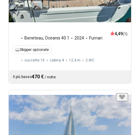
4,49
(1)
Beneteau
,
Oceanis 40.1
2024
Furnari
Skipper opzionale
cuccette 10
cabina 4
12,4 m
2
WC
470 €
Il più basso
/
notte