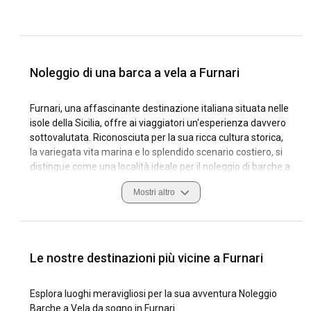
Noleggio di una barca a vela a Furnari
Furnari, una affascinante destinazione italiana situata nelle
isole della Sicilia, offre ai viaggiatori un'esperienza davvero
sottovalutata. Riconosciuta per la sua ricca cultura storica,
la variegata vita marina e lo splendido scenario costiero, si
distingue come una località ideale per il noleggio di barche a
vela. Lungo le acque azzurre del mar Mediterraneo, la costa
Mostri altro
di Furnari è un'irresistibile attrazione per il noleggio di yacht
a vela. Definita da condizioni di navigazione favorevoli e
ottimi porti turistici, offre un mix unico di avventura e
tranquillità. Navigando nelle acque di Furnari si possono
scoprire attrazioni locali mozzafiato, calette nascoste e
Le nostre destinazioni più vicine a Furnari
anche incontri con amichevoli delfini, rispettando le usanze
e le misure di sicurezza locali. In sostanza, le barche a vela
Esplora luoghi meravigliosi per la sua avventura Noleggio
disponibili a Furnari offrono un modo immersivo per vivere il
Barche a Vela da sogno in Furnari.