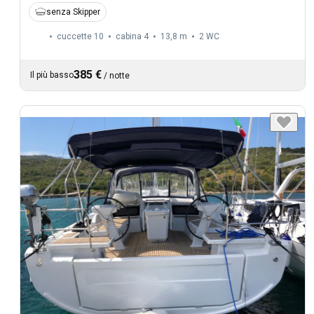
senza Skipper
cuccette 10
cabina 4
13,8 m
2
WC
385 €
Il più basso
/
notte