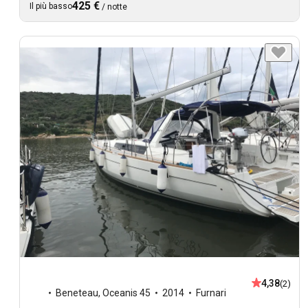
425 €
Il più basso
/
notte
4,38
(2)
Beneteau
,
Oceanis 45
2014
Furnari