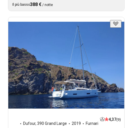
388 €
Il più basso
/
notte
4,37
(9)
Dufour
,
390 Grand Large
2019
Furnari