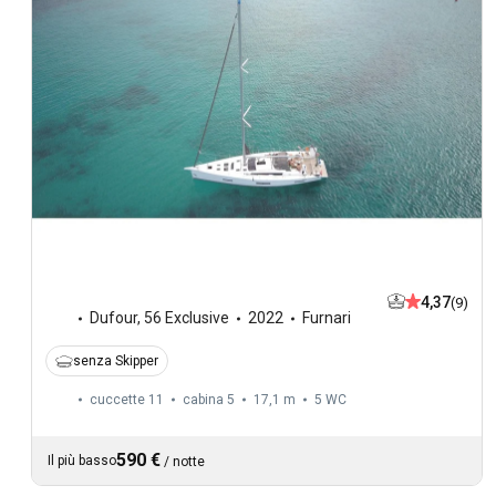
4,37
(9)
Dufour
,
56 Exclusive
2022
Furnari
senza Skipper
cuccette 11
cabina 5
17,1 m
5
WC
590 €
Il più basso
/
notte