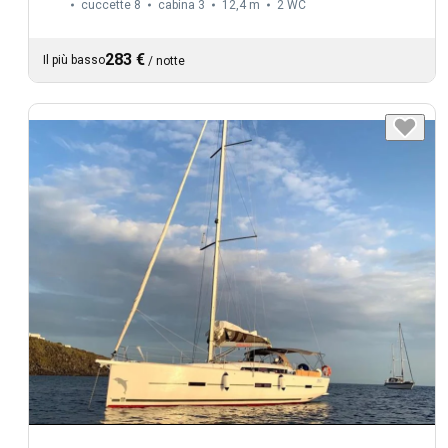
cuccette 8
cabina 3
12,4 m
2
WC
283 €
Il più basso
/
notte