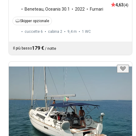
4,63
(4)
Beneteau
,
Oceanis 30.1
2022
Furnari
Skipper opzionale
cuccette 6
cabina 2
9,4 m
1
WC
179 €
Il più basso
/
notte