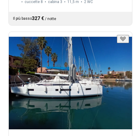
cuccette 8
cabina 3
11,5 m
2
WC
327 €
Il più basso
/
notte