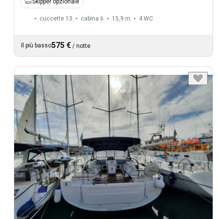
Skipper opzionale
cuccette 13
cabina 6
15,9 m
4
WC
575 €
Il più basso
/
notte