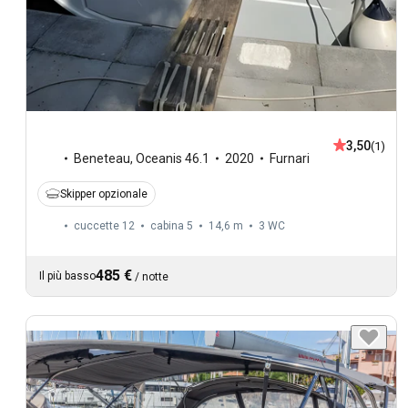
3,50
(1)
Beneteau
,
Oceanis 46.1
2020
Furnari
Skipper opzionale
cuccette 12
cabina 5
14,6 m
3
WC
485 €
Il più basso
/
notte