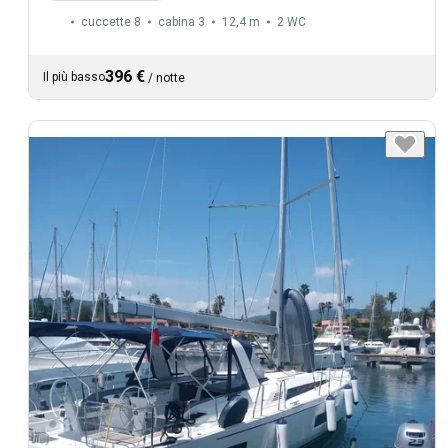
cuccette 8
cabina 3
12,4 m
2
WC
396 €
Il più basso
/
notte