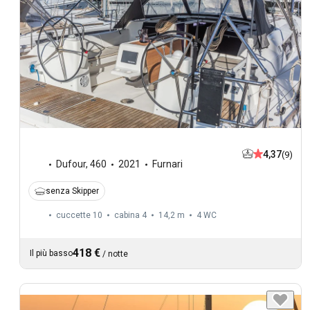
4,37
(9)
Dufour
,
460
2021
Furnari
senza Skipper
cuccette 10
cabina 4
14,2 m
4
WC
418 €
Il più basso
/
notte