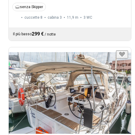
senza Skipper
cuccette 8
cabina 3
11,9 m
3
WC
299 €
Il più basso
/
notte