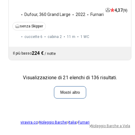
4,37
(9)
Dufour
,
360 Grand Large
2022
Furnari
senza Skipper
cuccette 6
cabina 2
11 m
1
WC
224 €
Il più basso
/
notte
Visualizzazione di 21 elenchi di 136 risultati.
Mostri altro
viravira.co
Noleggio Barche
Italia
Furnari
Noleggio Barche a Vela