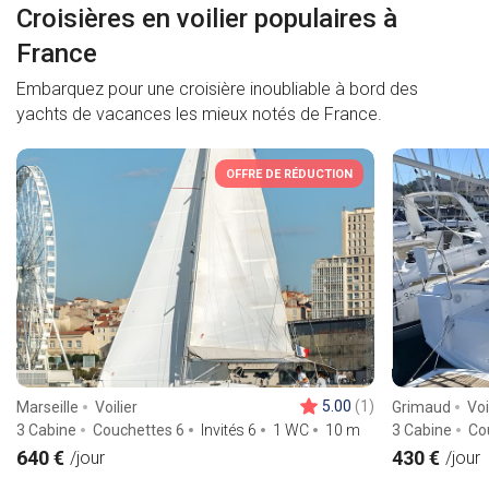
Croisières en voilier populaires à
France
Embarquez pour une croisière inoubliable à bord des
yachts de vacances les mieux notés de France.
OFFRE DE RÉDUCTION
5.00
(1)
Marseille
Voilier
Grimaud
Voi
3 Cabine
Couchettes 6
Invités 6
1 WC
10
m
3 Cabine
Co
640 €
430 €
/jour
/jour