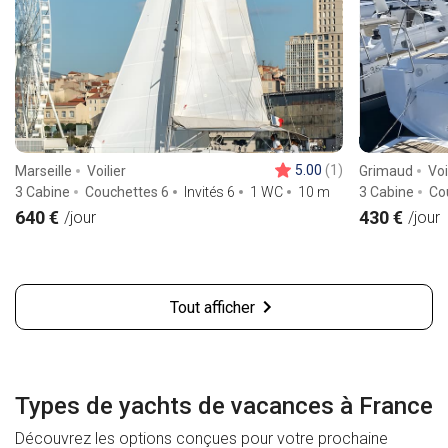
5.00
(1)
Marseille
Voilier
Grimaud
Voi
3 Cabine
Couchettes 6
Invités 6
1 WC
10
m
3 Cabine
Co
640 €
430 €
/jour
/jour
Tout afficher
Types de yachts de vacances à France
Découvrez les options conçues pour votre prochaine