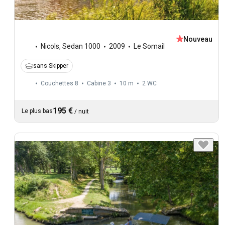
Nouveau
Nicols
,
Sedan 1000
2009
Le Somail
sans Skipper
Couchettes 8
Cabine 3
10 m
2
WC
195 €
Le plus bas
/
nuit