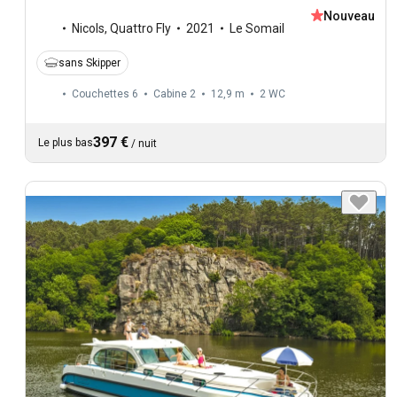
Nouveau
Nicols
,
Quattro Fly
2021
Le Somail
sans Skipper
Couchettes 6
Cabine 2
12,9 m
2
WC
397 €
Le plus bas
/
nuit