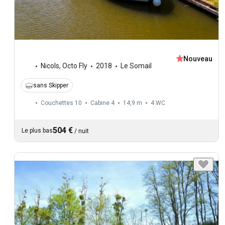
Nouveau
Nicols
,
Octo Fly
2018
Le Somail
sans Skipper
Couchettes 10
Cabine 4
14,9 m
4
WC
504 €
Le plus bas
/
nuit