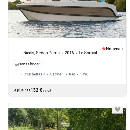
Nouveau
Nicols
,
Sedan Primo
2016
Le Somail
sans Skipper
Couchettes 4
Cabine 1
8 m
1
WC
132 €
Le plus bas
/
nuit