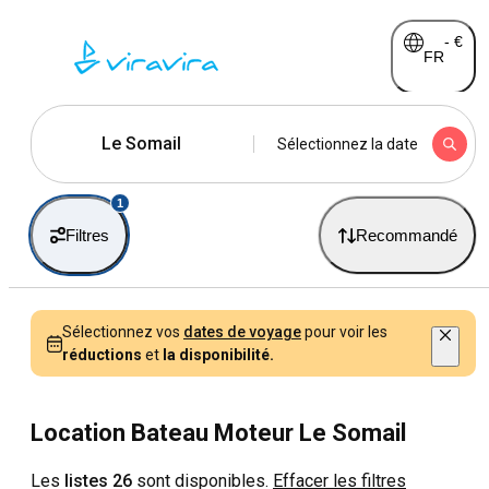
-
€
FR
Le Somail
Sélectionnez la date
1
Filtres
Recommandé
Sélectionnez vos
dates de voyage
pour voir les
réductions
et
la disponibilité.
Location Bateau Moteur Le Somail
Les
listes 26
sont disponibles.
Effacer les filtres