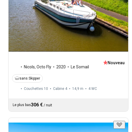
Nouveau
Nicols
,
Octo Fly
2020
Le Somail
sans Skipper
Couchettes 10
Cabine 4
14,9 m
4
WC
306 €
Le plus bas
/
nuit