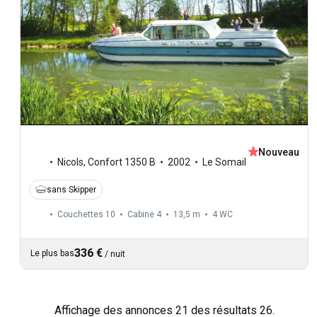
Nouveau
Nicols
,
Confort 1350 B
2002
Le Somail
sans Skipper
Couchettes 10
Cabine 4
13,5 m
4
WC
336 €
Le plus bas
/
nuit
Affichage des annonces 21 des résultats 26.