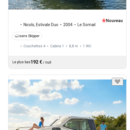
Nouveau
Nicols
,
Estivale Duo
2004
Le Somail
sans Skipper
Couchettes 4
Cabine 1
8,8 m
1
WC
192 €
Le plus bas
/
nuit