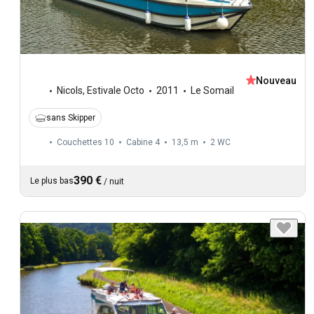
Nouveau
Nicols
,
Estivale Octo
2011
Le Somail
sans Skipper
Couchettes 10
Cabine 4
13,5 m
2
WC
390 €
Le plus bas
/
nuit