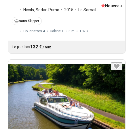
Nouveau
Nicols
,
Sedan Primo
2015
Le Somail
sans Skipper
Couchettes 4
Cabine 1
8 m
1
WC
132 €
Le plus bas
/
nuit