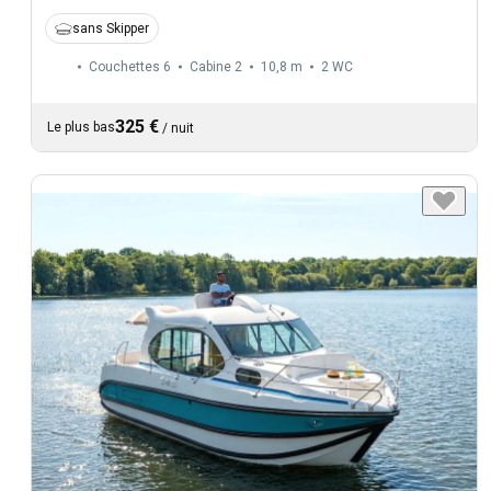
sans Skipper
Couchettes 6
Cabine 2
10,8 m
2
WC
325 €
Le plus bas
/
nuit