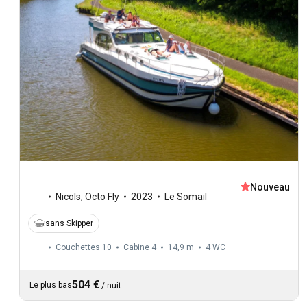
Nouveau
Nicols
,
Octo Fly
2023
Le Somail
sans Skipper
Couchettes 10
Cabine 4
14,9 m
4
WC
504 €
Le plus bas
/
nuit