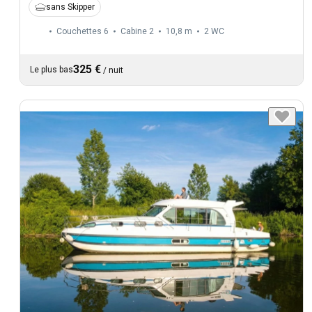
sans Skipper
Couchettes 6
Cabine 2
10,8 m
2
WC
325 €
Le plus bas
/
nuit