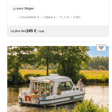
sans Skipper
Couchettes 9
Cabine 3
11,1 m
3
WC
245 €
Le plus bas
/
nuit