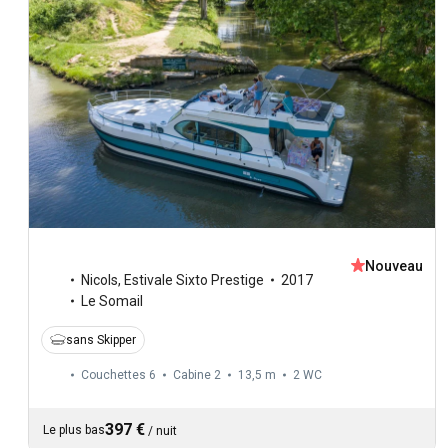
Nouveau
Nicols
,
Estivale Sixto Prestige
2017
Le Somail
sans Skipper
Couchettes 6
Cabine 2
13,5 m
2
WC
397 €
Le plus bas
/
nuit