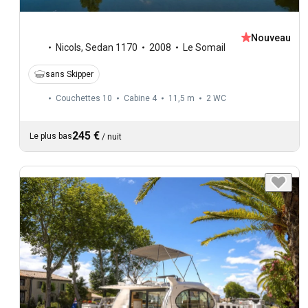
Nouveau
Nicols
,
Sedan 1170
2008
Le Somail
sans Skipper
Couchettes 10
Cabine 4
11,5 m
2
WC
245 €
Le plus bas
/
nuit