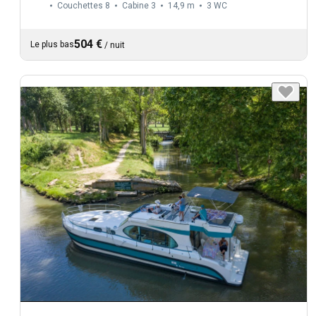
Couchettes 8
Cabine 3
14,9 m
3
WC
504 €
Le plus bas
/
nuit