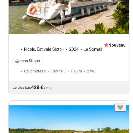
Nouveau
Nicols
,
Estivale Sixto+
2024
Le Somail
sans Skipper
Couchettes 8
Cabine 3
13,5 m
2
WC
428 €
Le plus bas
/
nuit