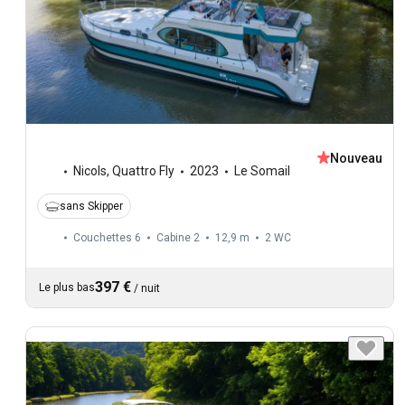
Nouveau
Nicols
,
Quattro Fly
2023
Le Somail
sans Skipper
Couchettes 6
Cabine 2
12,9 m
2
WC
397 €
Le plus bas
/
nuit