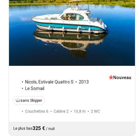
Nouveau
Nicols
,
Estivale Quattro S
2013
Le Somail
sans Skipper
Couchettes 6
Cabine 2
10,8 m
2
WC
325 €
Le plus bas
/
nuit