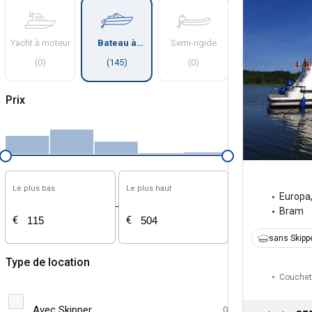
Yacht à moteur
Bateau à
Semi-rigide
moteur
(
0
)
(
145
)
(
0
)
Prix
Le plus bas
Le plus haut
Europa
-
Bram
€
€
sans Skipp
Type de location
Couchet
Avec Skipper
0