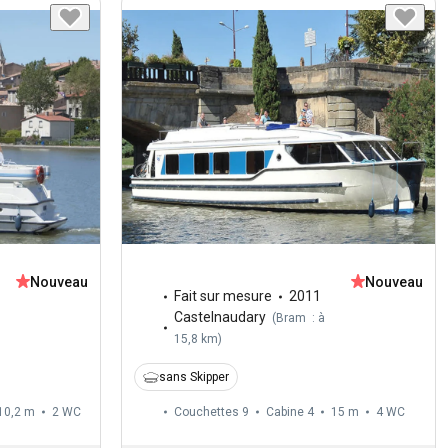
Nouveau
Nouveau
Fait sur mesure
2011
Castelnaudary
(
Bram : à
15,8 km
)
sans Skipper
10,2 m
2
WC
Couchettes 9
Cabine 4
15 m
4
WC