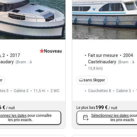
Nouveau
n
,
2
2017
Fait sur mesure
2004
naudary
Castelnaudary
(
Bram : à
(
Bram : à
)
15,8 km
)
er
sans Skipper
tes 5
Cabine 2
11,5 m
2
WC
Couchettes 8
Cabine 3
6 €
199 €
Le plus bas
/
nuit
/
nuit
ionnez les dates
pour connaître
Sélectionnez les dates
pour
les prix exacts.
les prix exacts.