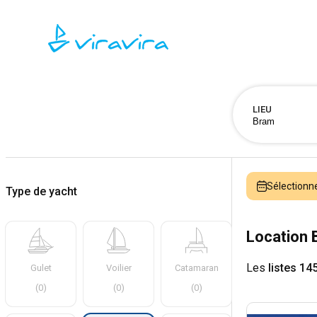
LIEU
Sélectionn
Type de yacht
Location 
Les
listes 14
Gulet
Voilier
Catamaran
(
0
)
(
0
)
(
0
)