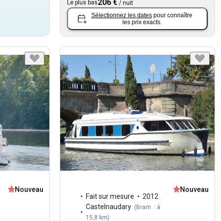
206 €
Le plus bas
/
nuit
Sélectionnez les dates
pour connaître
les prix exacts.
Nouveau
Nouveau
Fait sur mesure
2012
Castelnaudary
(
Bram : à
15,8 km
)