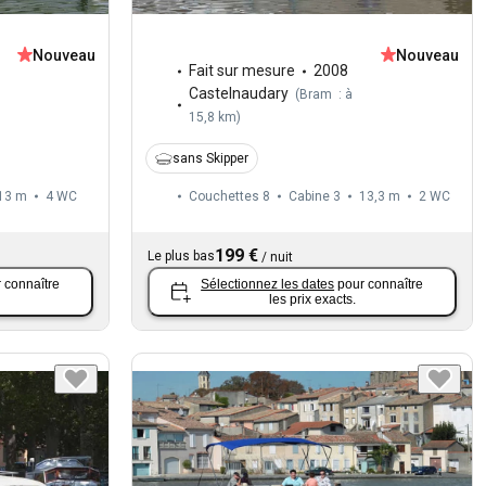
Nouveau
Nouveau
Fait sur mesure
2008
Castelnaudary
(
Bram : à
15,8 km
)
sans Skipper
13 m
4
WC
Couchettes 8
Cabine 3
13,3 m
2
WC
199 €
Le plus bas
/
nuit
 connaître
Sélectionnez les dates
pour connaître
les prix exacts.