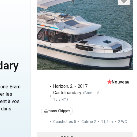
dary
Nouveau
 zone Bram
Horizon
,
2
2017
Castelnaudary
(
Bram : à
er les
15,8 km
)
ent à vos
e dans
sans Skipper
.
Couchettes 5
Cabine 2
11,5 m
2
WC