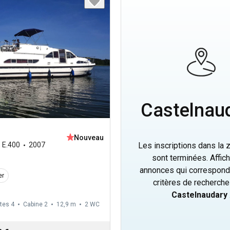
Castelnau
Nouveau
Les inscriptions dans la
,
E.400
2007
sont terminées. Affich
annonces qui correspond
er
critères de recherch
Castelnaudary
tes 4
Cabine 2
12,9 m
2
WC