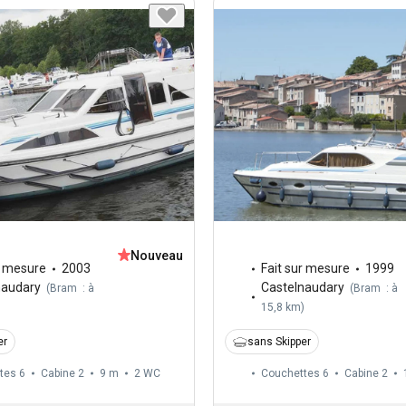
Nouveau
r mesure
2003
Fait sur mesure
1999
naudary
Castelnaudary
(
Bram : à
(
Bram : à
)
15,8 km
)
er
sans Skipper
tes 6
Cabine 2
9 m
2
WC
Couchettes 6
Cabine 2