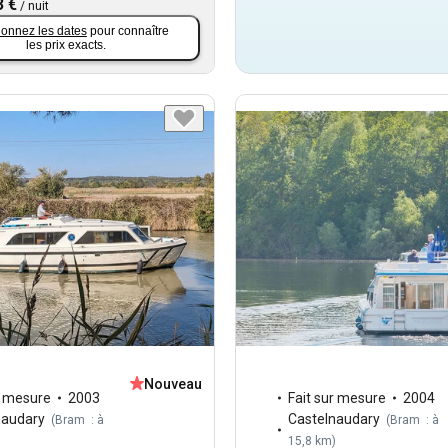
3 €
/
nuit
ionnez les dates
pour connaître
les prix exacts.
Nouveau
r mesure
2003
Fait sur mesure
2004
naudary
Castelnaudary
(
Bram : à
(
Bram : à
)
15,8 km
)