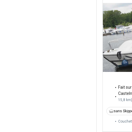
Fait su
Castel
15,8 km
sans Skipp
Couchet