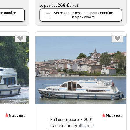
269 €
Le plus bas
/
nuit
 connaître
Sélectionnez les dates
pour connaître
les prix exacts.
Nouveau
Nouveau
Fait sur mesure
2001
Castelnaudary
(
Bram : à