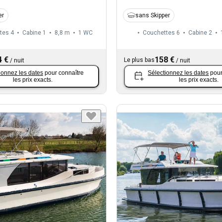
er
sans Skipper
tes 4
Cabine 1
8,8 m
1
WC
Couchettes 6
Cabine 2
4 €
158 €
Le plus bas
/
nuit
/
nuit
ionnez les dates
pour connaître
Sélectionnez les dates
pour
les prix exacts.
les prix exacts.