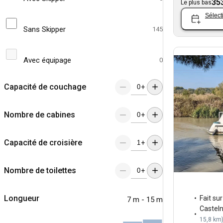
35
Le plus bas
Sélect
Sans Skipper
145
Avec équipage
0
Capacité de couchage
+
Nombre de cabines
+
Capacité de croisière
+
Nombre de toilettes
+
Longueur
Fait su
7 m - 15 m
Castel
15,8 km