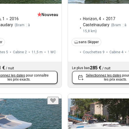
Nouveau
n
,
1
2016
Horizon
,
4
2017
naudary
Castelnaudary
(
Bram : à
(
Bram : à
)
15,8 km
)
er
sans Skipper
tes 5
Cabine 2
11,5 m
1
WC
Couchettes 9
Cabine 4
1 €
285 €
Le plus bas
/
nuit
/
nuit
ionnez les dates
pour connaître
Sélectionnez les dates
pour
les prix exacts.
les prix exacts.