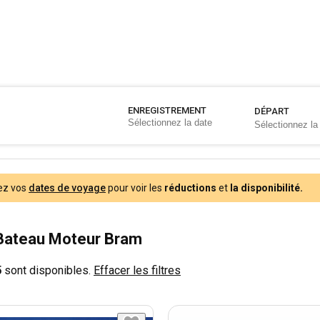
ENREGISTREMENT
DÉPART
ez vos
dates de voyage
pour voir les
réductions
et
la disponibilité.
Bateau Moteur Bram
5
sont disponibles.
Effacer les filtres