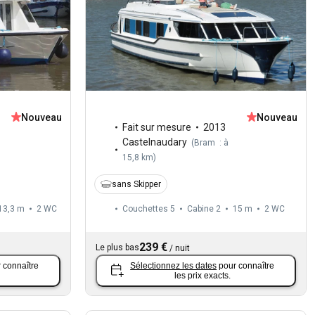
Nouveau
Nouveau
Fait sur mesure
2013
Castelnaudary
(
Bram : à
15,8 km
)
sans Skipper
13,3 m
2
WC
Couchettes 5
Cabine 2
15 m
2
WC
239 €
Le plus bas
/
nuit
 connaître
Sélectionnez les dates
pour connaître
les prix exacts.