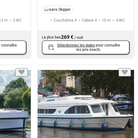
sans Skipper
12 m
2
WC
Couchettes 9
Cabine 4
15 m
4
WC
269 €
Le plus bas
/
nuit
 connaître
Sélectionnez les dates
pour connaître
les prix exacts.