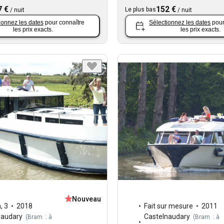
7 €
152 €
Le plus bas
/
nuit
/
nuit
ionnez les dates
pour connaître
Sélectionnez les dates
pour
les prix exacts.
les prix exacts.
Nouveau
n
,
3
2018
Fait sur mesure
2011
naudary
Castelnaudary
(
Bram : à
(
Bram : à