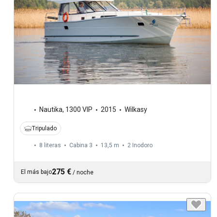
Nautika
,
1300 VIP
2015
Wilkasy
Tripulado
8 literas
Cabina 3
13,5 m
2
Inodoro
275 €
El más bajo
/
noche