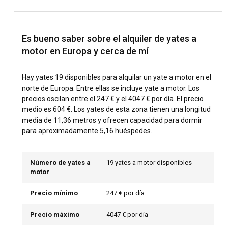
¿Cuál es la mejor época para alquilar un yate a
motor en el Norte de Europa?
Es bueno saber sobre el alquiler de yates a
La mejor época para alquilar un yate a motor en el Norte de
motor en Europa y cerca de mí
Europa varía dependiendo del país. En general, los meses de
verano de junio a agosto ofrecen clima cálido y más horas
Hay yates 19 disponibles para alquilar un yate a motor en el
de sol, perfectas para explorar las principales atracciones
norte de Europa. Entre ellas se incluye yate a motor. Los
de la región y participar en varios festivales.
precios oscilan entre el 247 € y el 4047 € por día. El precio
medio es 604 €. Los yates de esta zona tienen una longitud
¿Cómo es el clima y las condiciones de
media de 11,36 metros y ofrecen capacidad para dormir
navegación en el Norte de Europa?
para aproximadamente 5,16 huéspedes.
El Norte de Europa tiene un clima costero templado,
perfecto para la navegación. La región experimenta vientos
Número de yates a
19 yates a motor disponibles
moderados, lo que la hace adecuada para principiantes de
motor
la navegación. La temperatura del mar varía a lo largo del
año, con aguas más cálidas durante los meses de verano, lo
Precio mínimo
247 € por día
que aumenta el disfrute de las actividades relacionadas con
el agua.
Precio máximo
4047 € por día