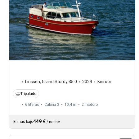
Linssen
,
Grand Sturdy 35.0
2024
Kinrooi
Tripulado
6 literas
Cabina 2
10,4 m
2
Inodoro
449 €
El más bajo
/
noche