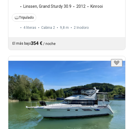
Linssen
,
Grand Sturdy 30.9
2012
Kinrooi
Tripulado
4 literas
Cabina 2
9,8 m
2
Inodoro
354 €
El más bajo
/
noche