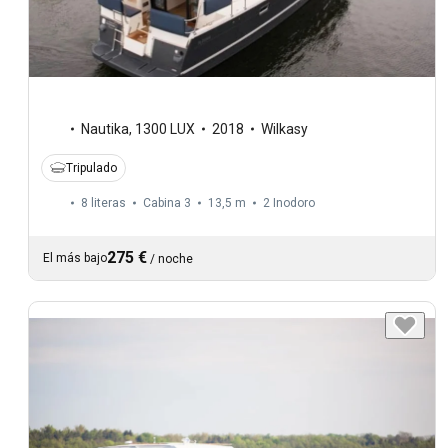
Nautika
,
1300 LUX
2018
Wilkasy
Tripulado
8 literas
Cabina 3
13,5 m
2
Inodoro
275 €
El más bajo
/
noche