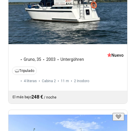
Nuevo
Gruno
,
35
2003
Untergöhren
Tripulado
4 literas
Cabina 2
11 m
2
Inodoro
248 €
El más bajo
/
noche