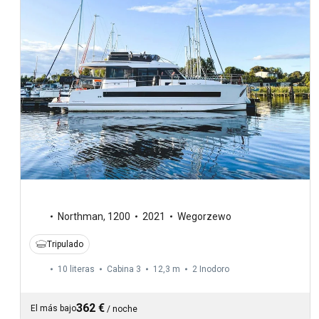
Northman
,
1200
2021
Wegorzewo
Tripulado
10 literas
Cabina 3
12,3 m
2
Inodoro
362 €
El más bajo
/
noche