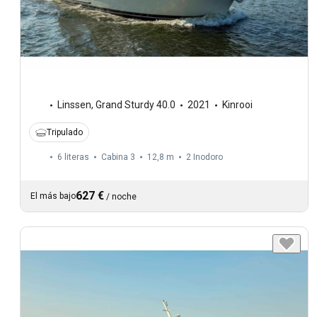
Linssen
,
Grand Sturdy 40.0
2021
Kinrooi
Tripulado
6 literas
Cabina 3
12,8 m
2
Inodoro
627 €
El más bajo
/
noche