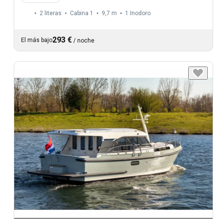
2 literas
Cabina 1
9,7 m
1
Inodoro
293 €
El más bajo
/
noche