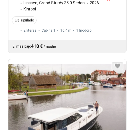
Linssen
,
Grand Sturdy 35.0 Sedan
2026
Kinrooi
Tripulado
2 literas
Cabina 1
10,4 m
1
Inodoro
410 €
El más bajo
/
noche