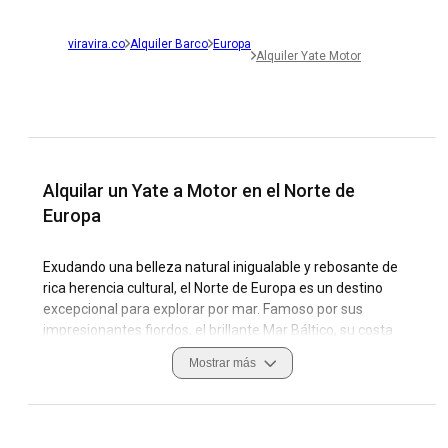
viravira.co
Alquiler Barco
Europa
Alquiler Yate Motor
Alquilar un Yate a Motor en el Norte de
Europa
Exudando una belleza natural inigualable y rebosante de
rica herencia cultural, el Norte de Europa es un destino
excepcional para explorar por mar. Famoso por sus
impresionantes fiordos, el brillante Mar Báltico, su costa
escarpada y encantadoras islas, el Norte de Europa te invita
Mostrar más
a sumergirte en una cultura de navegación única. Aquí
descubrirás una variedad de yates a motor para alquilar,
diseñados para satisfacer preferencias individuales, ya sea
navegación sin tripulación o expediciones con tripulación.