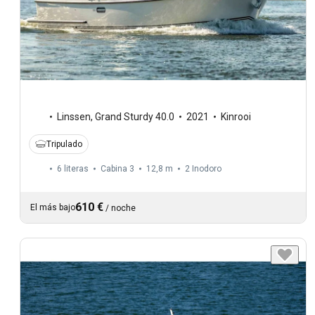
Linssen
,
Grand Sturdy 40.0
2021
Kinrooi
Tripulado
6 literas
Cabina 3
12,8 m
2
Inodoro
610 €
El más bajo
/
noche