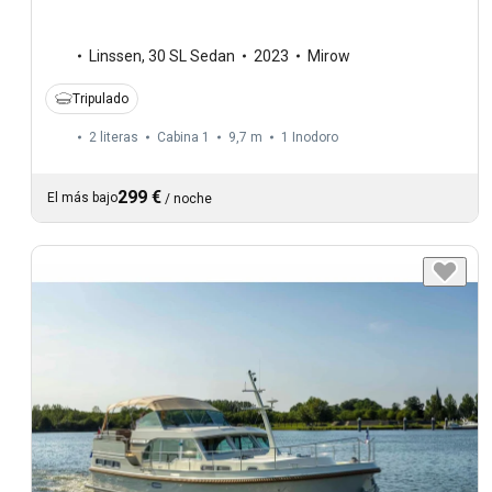
Linssen
,
30 SL Sedan
2023
Mirow
Tripulado
2 literas
Cabina 1
9,7 m
1
Inodoro
299 €
El más bajo
/
noche