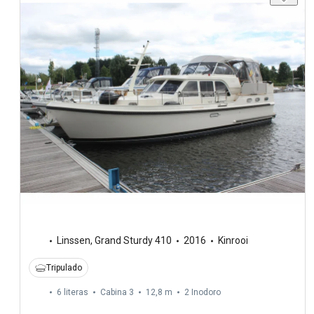
Linssen
,
Grand Sturdy 410
2016
Kinrooi
Tripulado
6 literas
Cabina 3
12,8 m
2
Inodoro