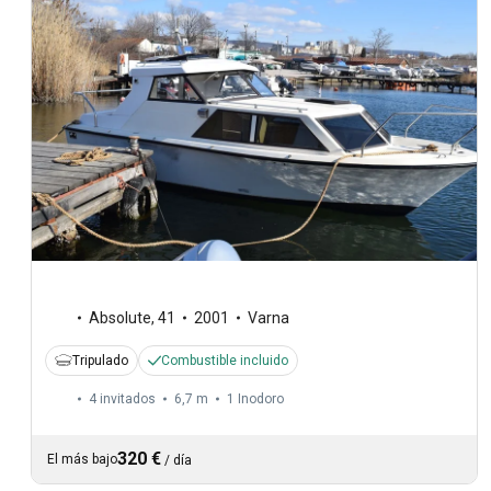
Absolute
,
41
2001
Varna
Tripulado
Combustible incluido
4 invitados
6,7 m
1
Inodoro
320 €
El más bajo
/
día