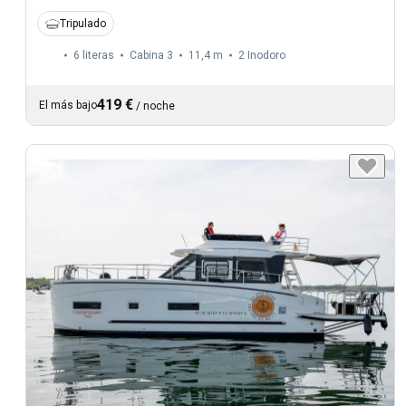
Tripulado
6 literas
Cabina 3
11,4 m
2
Inodoro
419 €
El más bajo
/
noche