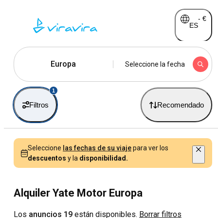
-
€
ES
Europa
Seleccione la fecha
1
Filtros
Recomendado
Seleccione
las fechas de su viaje
para ver los
descuentos
y la
disponibilidad.
Alquiler Yate Motor Europa
Los
anuncios 19
están disponibles.
Borrar filtros