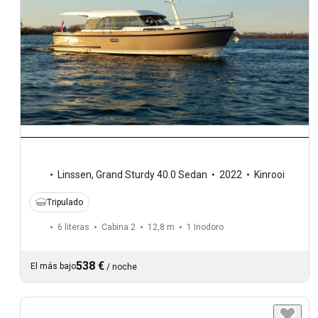
Linssen
,
Grand Sturdy 40.0 Sedan
2022
Kinrooi
Tripulado
6 literas
Cabina 2
12,8 m
1
Inodoro
538 €
El más bajo
/
noche