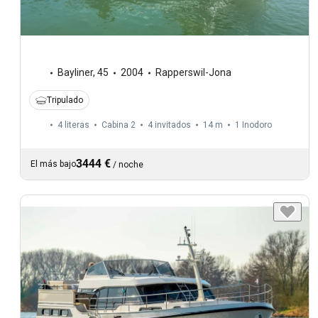
Bayliner
,
45
2004
Rapperswil-Jona
Tripulado
4 literas
Cabina 2
4 invitados
14 m
1
Inodoro
3444 €
El más bajo
/
noche