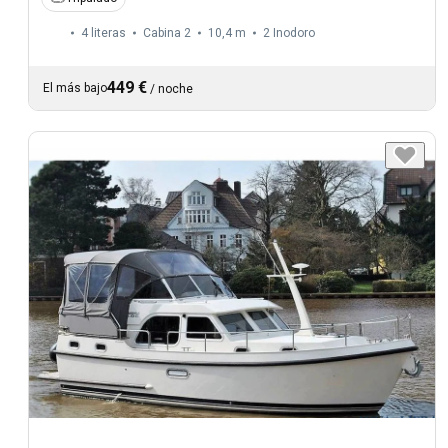
4 literas
Cabina 2
10,4 m
2
Inodoro
449 €
El más bajo
/
noche