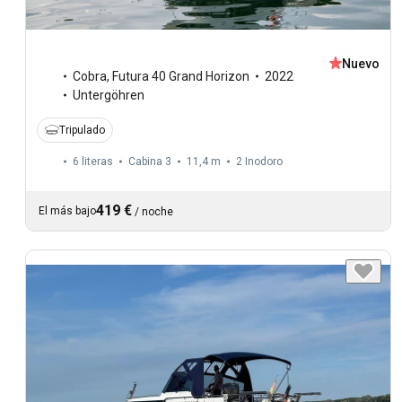
Nuevo
Cobra
,
Futura 40 Grand Horizon
2022
Untergöhren
Tripulado
6 literas
Cabina 3
11,4 m
2
Inodoro
419 €
El más bajo
/
noche