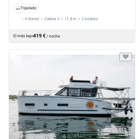
Tripulado
6 literas
Cabina 3
11,4 m
2
Inodoro
419 €
El más bajo
/
noche