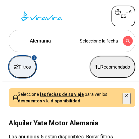
-
€
ES
Alemania
Seleccione la fecha
1
Filtros
Recomendado
Seleccione
las fechas de su viaje
para ver los
descuentos
y la
disponibilidad.
Alquiler Yate Motor Alemania
Los
anuncios 5
están disponibles.
Borrar filtros