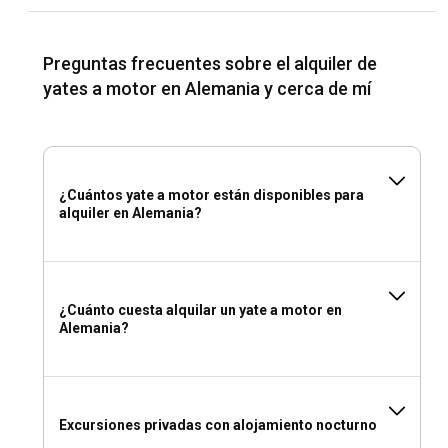
culinarias van desde restaurantes de alta cocina con
estrellas Michelin hasta mercados de comida local.
Preguntas frecuentes sobre el alquiler de
¿Cuáles son las mejores marinas y fondeaderos
yates a motor en Alemania y cerca de mí
en Alemania?
Alemania está salpicada de marinas modernas que ofrecen
excelentes instalaciones. Algunas a destacar son la Ancora
Marina, Marina Heiligenhafen y Marina Kröslin. Todas estas
¿Cuántos yate a motor están disponibles para
marinas están bien equipadas con instalaciones para tu
alquiler en Alemania?
yate a motor.
¿Puedo fletar un yate a motor para organizar un
evento a bordo en Alemania?
¿Cuánto cuesta alquilar un yate a motor en
Sí, puedes organizar eventos a bordo que van desde
Alemania?
reuniones de negocios, recepciones de boda hasta
ocasiones especiales como cumpleaños o aniversarios.
¿Debería alquilar un yate a motor en Alemania con
Excursiones privadas con alojamiento nocturno
o sin patrón?