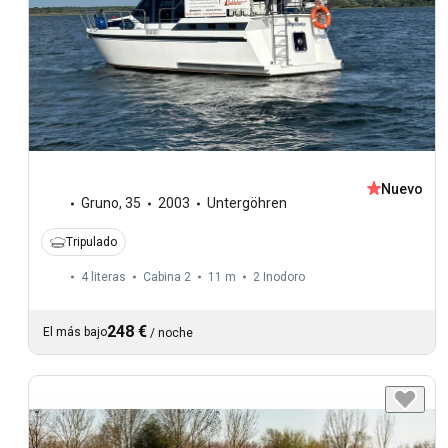
Nuevo
Gruno
,
35
2003
Untergöhren
Tripulado
4 literas
Cabina 2
11 m
2
Inodoro
248 €
El más bajo
/
noche