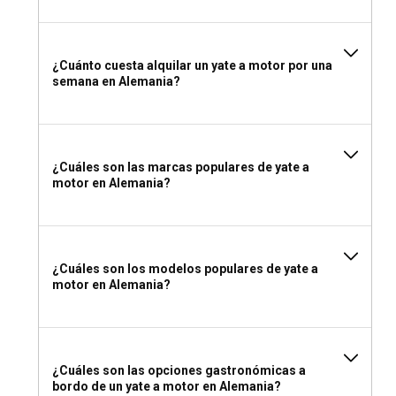
Un chárter de yate a motor con patrón en Alemania
complementa tu viaje con una visión experimentada,
asegurando una experiencia de navegación más fluida.
¿Cuánto cuesta alquilar un yate a motor por una
semana en Alemania?
Alquila un yate a motor con patrón en Alemania para
disfrutar de la magia de navegar sin enredarte en las
sutilezas náuticas.
¿Debería alquilar un yate a motor en Alemania con
¿Cuáles son las marcas populares de yate a
motor en Alemania?
o sin tripulación?
Fletar un yate a motor con tripulación en Alemania
proporciona una experiencia de crucero relajada y
despreocupada, ya que ellos navegan, gestionan y atienden
¿Cuáles son los modelos populares de yate a
tus necesidades personalizadas a lo largo de tu viaje.
motor en Alemania?
¿Qué licencia necesito para fletar un yate a motor
en Alemania?
Si deseas fletar un yate a motor sin tripulación en Alemania,
¿Cuáles son las opciones gastronómicas a
bordo de un yate a motor en Alemania?
debes poseer un Certificado Internacional de Competencia