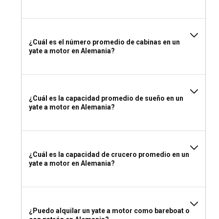
válido o un equivalente nacional.
¿Qué empacar para un chárter de yate a motor en
Alemania?
¿Cuál es el número promedio de cabinas en un
yate a motor en Alemania?
Artículos esenciales para empacar incluyen ropa cómoda,
zapatos resistentes, protector solar, sombreros y gafas de
sol. No olvides tus necesidades personales, equipo de
seguridad y opciones de entretenimiento como libros o
¿Cuál es la capacidad promedio de sueño en un
juegos.
yate a motor en Alemania?
¿Cuál es la capacidad de crucero promedio en un
yate a motor en Alemania?
¿Puedo alquilar un yate a motor como bareboat o