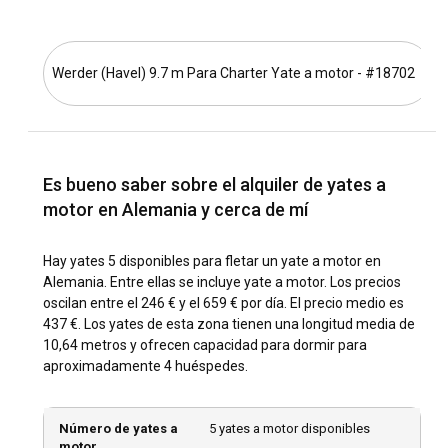
Con un chárter de yate a motor, puedes navegar por las
pintorescas costas de Alemania con estilo y comodidad.
Desde el cautivador mar Báltico hasta la pacífica costa del
mar del Norte y el encantador lago Constanza, Alemania
Werder (Havel) 9.7 m Para Charter Yate a motor - #18702
tiene una variedad de destinos para navegar. Si deseas
fletar un yate a motor diariamente, los puertos deportivos
de Stralsund, Kiel o Rostock son puntos de partida
excelentes.
Es bueno saber sobre el alquiler de yates a
¿Cuál es la mejor época para fletar un yate a motor
motor en Alemania y cerca de mí
en Alemania?
La mejor época para fletar un yate a motor en Alemania es
Hay yates 5 disponibles para fletar un yate a motor en
entre mayo y septiembre, durante los meses de verano
Alemania. Entre ellas se incluye yate a motor. Los precios
cuando el clima es agradable. Disfruta del Hamburger Dom
oscilan entre el 246 € y el 659 € por día. El precio medio es
en Hamburgo o el Oktoberfest en Múnich para una rica
437 €. Los yates de esta zona tienen una longitud media de
experiencia cultural.
10,64 metros y ofrecen capacidad para dormir para
aproximadamente 4 huéspedes.
¿Cómo es el clima y las condiciones de
navegación en Alemania?
Número de yates a
5 yates a motor disponibles
motor