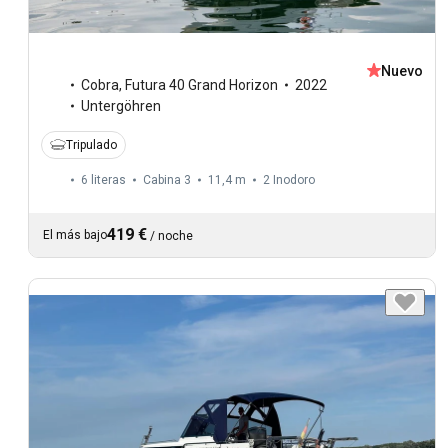
Nuevo
Cobra
,
Futura 40 Grand Horizon
2022
Untergöhren
Tripulado
6 literas
Cabina 3
11,4 m
2
Inodoro
419 €
El más bajo
/
noche