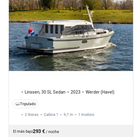
Linssen
,
30 SL Sedan
2023
Werder (Havel)
Tripulado
2 literas
Cabina 1
9,7 m
1
Inodoro
293 €
El más bajo
/
noche