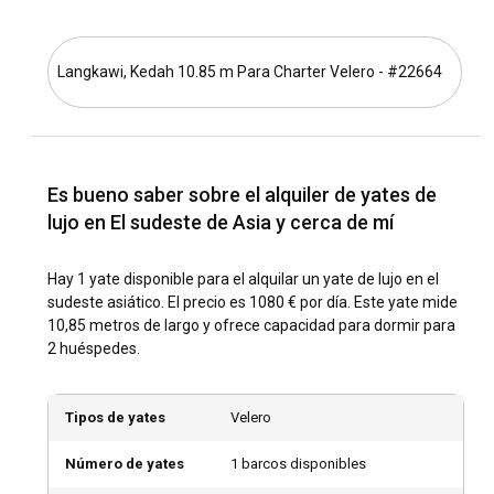
Alternativamente, descubre las maravillas marinas del Mar
de Java en una aventura de navegación que no tiene igual.
Langkawi, Kedah 10.85 m Para Charter Velero - #22664
¿Cuál es el mejor momento para alquilar un yate de
lujo en el Sudeste Asiático?
El momento óptimo para visitar el Sudeste Asiático
depende en gran medida del país específico debido a las
Es bueno saber sobre el alquiler de yates de
variadas temporadas de monzones. Sin embargo, de
lujo en El sudeste de Asia y cerca de mí
noviembre a abril típicamente presenta condiciones ideales
para alquilar yates en la mayoría de las regiones,
Hay 1 yate disponible para el alquilar un yate de lujo en el
convirtiéndolo en el escape perfecto de la tristeza invernal.
sudeste asiático. El precio es 1080 € por día. Este yate mide
Visita durante la temporada baja para disfrutar de un viaje
10,85 metros de largo y ofrece capacidad para dormir para
en vela menos concurrido y más íntimo.
2 huéspedes.
¿Cómo es el clima y las condiciones de
navegación en el Sudeste Asiático?
Tipos de yates
Velero
El Sudeste Asiático está bendecido con un clima tropical,
Número de yates
1 barcos disponibles
con temperaturas cálidas, refrescantes brisas marinas y