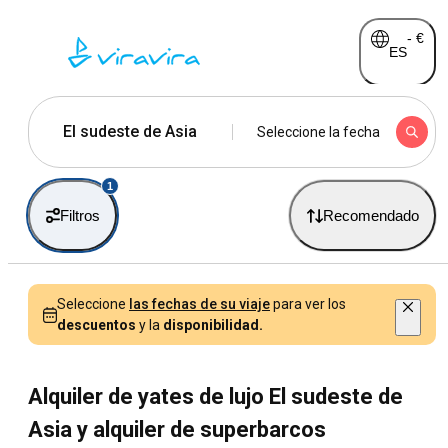
-
€
ES
El sudeste de Asia
Seleccione la fecha
1
Filtros
Recomendado
Seleccione
las fechas de su viaje
para ver los
descuentos
y la
disponibilidad.
Alquiler de yates de lujo El sudeste de
Asia y alquiler de superbarcos