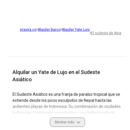
viravira.co
Alquiler Barco
Alquiler Yate Lujo
El sudeste de Asia
Alquilar un Yate de Lujo en el Sudeste
Asiático
El Sudeste Asiático es una franja de paraíso tropical que se
extiende desde los picos esculpidos de Nepal hasta las
ardientes playas de Indonesia. Su combinación de ciudades
bulliciosas, tradiciones ancestrales y una belleza natural
intacta atrae a trotamundos de todos los rincones del
Mostrar más
planeta. Como destino de navegación, el Sudeste Asiático