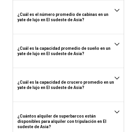
¿Qué empacar para un charter de yate de lujo en el
Sudeste Asiático?
¿Cuál es el número promedio de cabinas en un
yate de lujo en El sudeste de Asia?
Empaca ropa ligera, bloqueador solar, medicamentos
personales y trajes de baño para tu charter de yate en el
Sudeste Asiático. ¡No olvides empacar tu sentido de
aventura para disfrutar plenamente de esta región
fascinante!
¿Cuál es la capacidad promedio de sueño en un
yate de lujo en El sudeste de Asia?
¿Cuál es la capacidad de crucero promedio en un
yate de lujo en El sudeste de Asia?
¿Cuántos alquiler de superbarcos están
disponibles para alquiler con tripulación en El
sudeste de Asia?