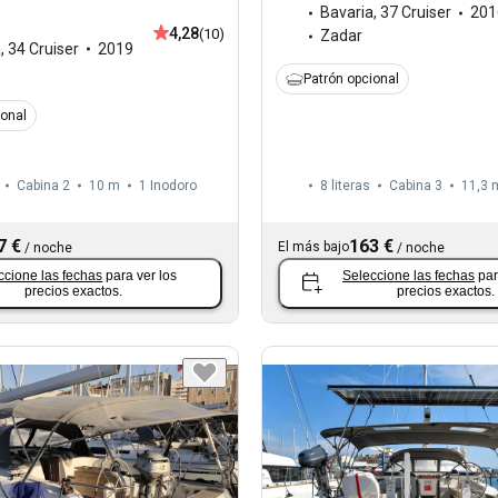
Bavaria
,
37 Cruiser
201
4,28
(10)
Zadar
a
,
34 Cruiser
2019
Patrón opcional
ional
Cabina 2
10 m
1
Inodoro
8 literas
Cabina 3
11,3 
7 €
163 €
El más bajo
/
noche
/
noche
ccione las fechas
para ver los
Seleccione las fechas
par
precios exactos.
precios exactos.