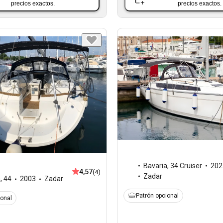
precios exactos.
precios exactos.
Bavaria
,
34 Cruiser
202
4,57
(4)
Zadar
a
,
44
2003
Zadar
Patrón opcional
ional