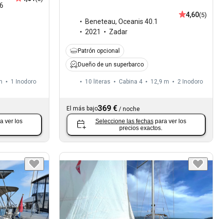
6
4,60
(5)
Beneteau
,
Oceanis 40.1
2021
Zadar
Patrón opcional
Dueño de un superbarco
m
1
Inodoro
10 literas
Cabina 4
12,9 m
2
Inodoro
369 €
El más bajo
/
noche
a ver los
Seleccione las fechas
para ver los
precios exactos.