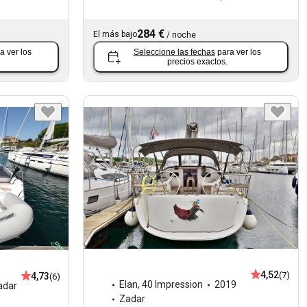
284 €
El más bajo
/
noche
a ver los
Seleccione las fechas
para ver los
precios exactos.
4,52
(7)
4,73
(6)
Elan
,
40 Impression
2019
adar
Zadar