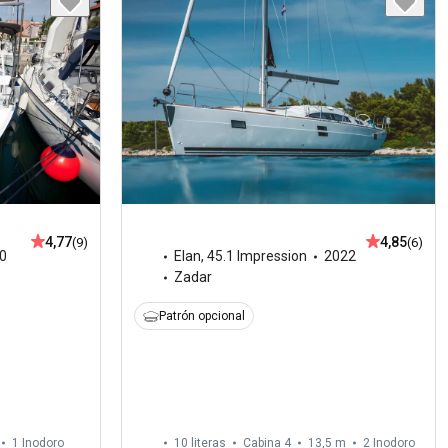
4,77
4,85
(9)
(6)
0
Elan
,
45.1 Impression
2022
Zadar
Patrón opcional
1
Inodoro
10 literas
Cabina 4
13,5 m
2
Inodoro