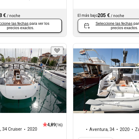
8 €
205 €
El más bajo
/
noche
/
noche
ccione las fechas
para ver los
Seleccione las fechas
par
precios exactos.
precios exactos.
4,89
(16)
a
,
34 Cruiser
2020
Aventura
,
34
2020
Z