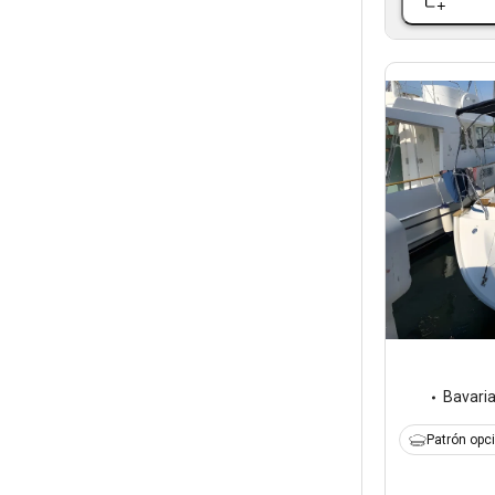
Bavari
Patrón opc