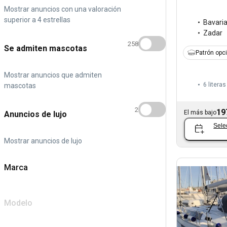
Mostrar anuncios con una valoración
superior a 4 estrellas
Bavari
Zadar
258
Se admiten mascotas
Patrón opc
Mostrar anuncios que admiten
6 literas
mascotas
2
19
El más bajo
Anuncios de lujo
Sele
Mostrar anuncios de lujo
Marca
Modelo