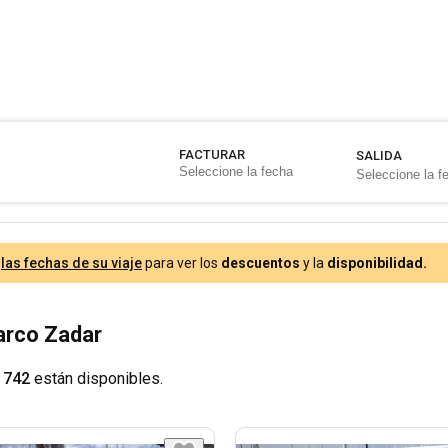
FACTURAR
SALIDA
e
las fechas de su viaje
para ver los
descuentos
y la
disponibilidad.
Barco Zadar
 742
están disponibles.