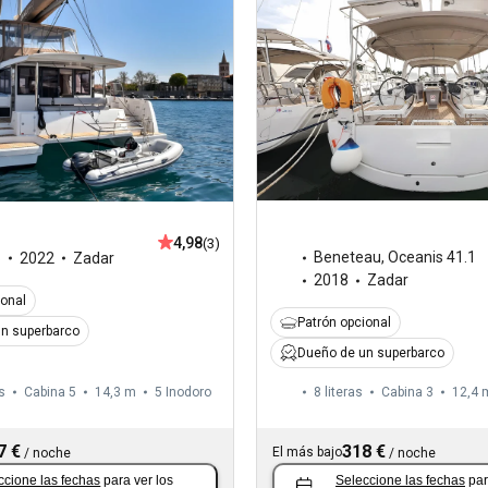
4,98
(3)
Beneteau
,
Oceanis 41.1
6
2022
Zadar
2018
Zadar
ional
Patrón opcional
n superbarco
Dueño de un superbarco
s
Cabina 5
14,3 m
5
Inodoro
8 literas
Cabina 3
12,4 
7 €
318 €
El más bajo
/
noche
/
noche
ccione las fechas
para ver los
Seleccione las fechas
par