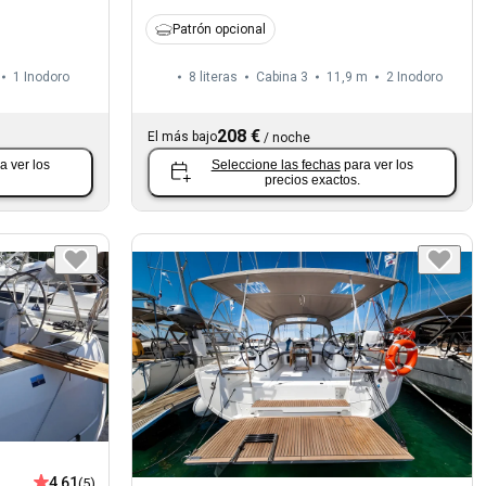
Patrón opcional
1
Inodoro
8 literas
Cabina 3
11,9 m
2
Inodoro
208 €
El más bajo
/
noche
a ver los
Seleccione las fechas
para ver los
precios exactos.
4,61
(5)