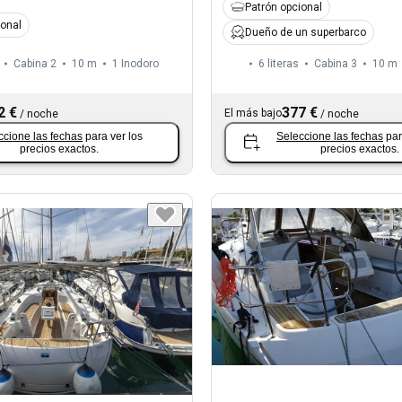
Patrón opcional
ional
Dueño de un superbarco
Cabina 2
10 m
1
Inodoro
6 literas
Cabina 3
10 m
2 €
377 €
El más bajo
/
noche
/
noche
ccione las fechas
para ver los
Seleccione las fechas
par
precios exactos.
precios exactos.