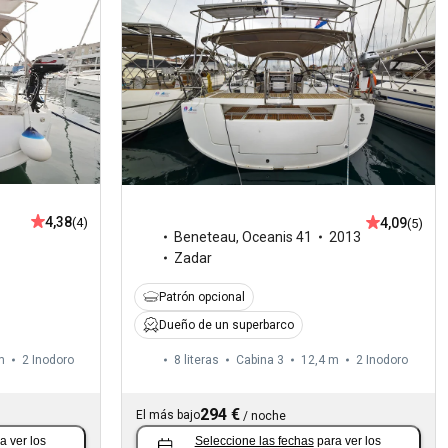
4,38
4,09
(4)
(5)
Beneteau
,
Oceanis 41
2013
Zadar
Patrón opcional
Dueño de un superbarco
m
2
Inodoro
8 literas
Cabina 3
12,4 m
2
Inodoro
294 €
El más bajo
/
noche
a ver los
Seleccione las fechas
para ver los