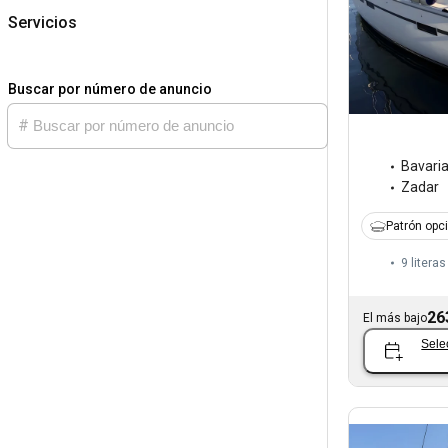
Servicios
Buscar por número de anuncio
Bavari
Zadar
Patrón opc
9 literas
26
El más bajo
Sele