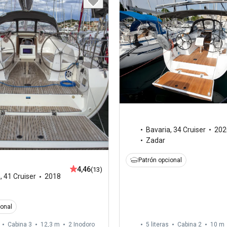
Bavaria
,
34 Cruiser
202
Zadar
Patrón opcional
4,46
(13)
a
,
41 Cruiser
2018
ional
Cabina 3
12,3 m
2
Inodoro
5 literas
Cabina 2
10 m