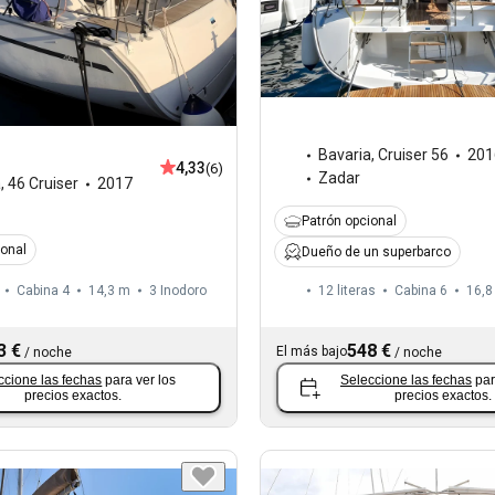
Bavaria
,
Cruiser 56
201
4,33
(6)
Zadar
a
,
46 Cruiser
2017
Patrón opcional
ional
Dueño de un superbarco
Cabina 4
14,3 m
3
Inodoro
12 literas
Cabina 6
16,8
3 €
548 €
El más bajo
/
noche
/
noche
ccione las fechas
para ver los
Seleccione las fechas
par
precios exactos.
precios exactos.