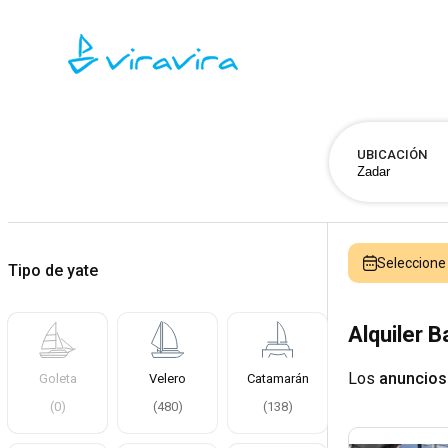
UBICACIÓN
Seleccion
Tipo de yate
Alquiler 
Los
anuncios
Goleta
Velero
Catamarán
(
0
)
(
480
)
(
138
)