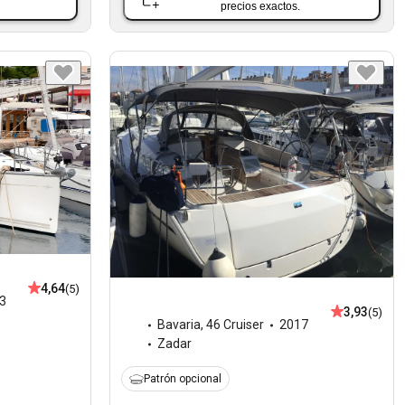
precios exactos.
4,64
(5)
3
3,93
(5)
Bavaria
,
46 Cruiser
2017
Zadar
Patrón opcional