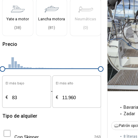
Yate a motor
Lancha motora
Neumáticas
(
38
)
(
81
)
(
0
)
Precio
El más bajo
El más alto
-
€
€
Bavari
Zadar
Tipo de alquiler
Patrón opc
Con Skipper
8 literas
263