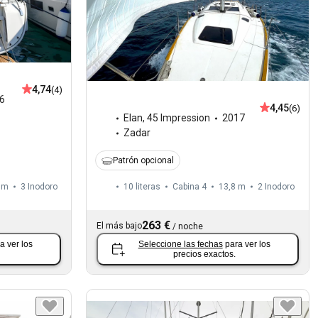
4,74
(4)
6
4,45
(6)
Elan
,
45 Impression
2017
Zadar
Patrón opcional
 m
3
Inodoro
10 literas
Cabina 4
13,8 m
2
Inodoro
263 €
El más bajo
/
noche
a ver los
Seleccione las fechas
para ver los
precios exactos.