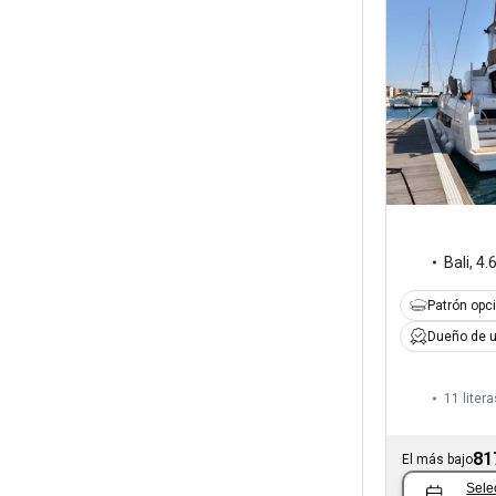
Bali
,
4.
Patrón opc
Dueño de u
11 litera
81
El más bajo
Sele