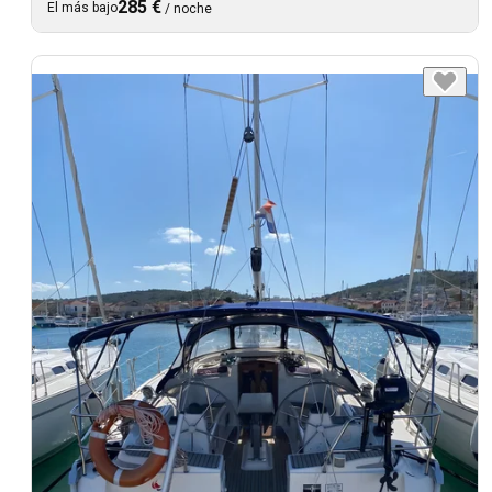
285 €
El más bajo
/
noche