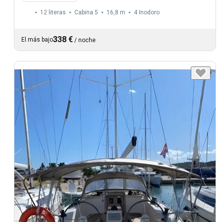
12 literas
Cabina 5
16,8 m
4
Inodoro
338 €
El más bajo
/
noche