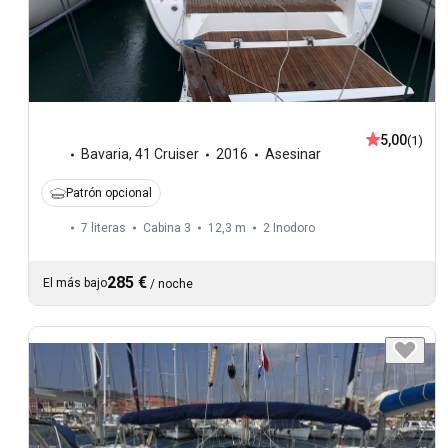
5,00
(1)
Bavaria
,
41 Cruiser
2016
Asesinar
Patrón opcional
7 literas
Cabina 3
12,3 m
2
Inodoro
285 €
El más bajo
/
noche