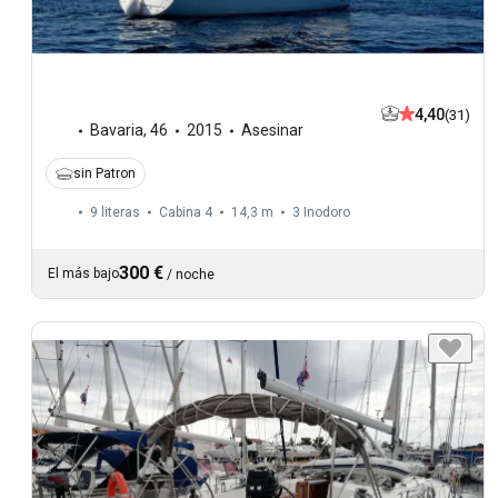
4,40
(31)
Bavaria
,
46
2015
Asesinar
sin Patron
9 literas
Cabina 4
14,3 m
3
Inodoro
300 €
El más bajo
/
noche