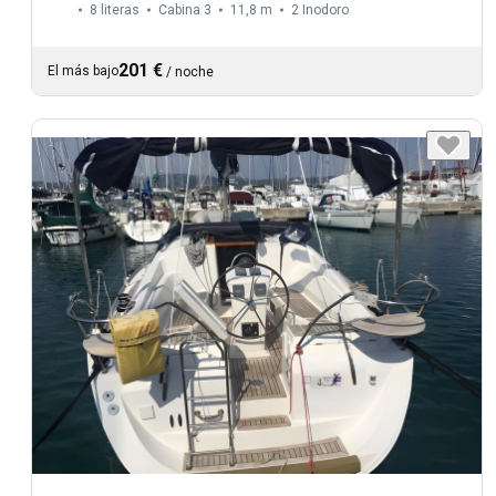
8 literas
Cabina 3
11,8 m
2
Inodoro
201 €
El más bajo
/
noche