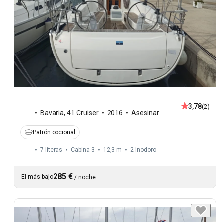
3,78
(2)
Bavaria
,
41 Cruiser
2016
Asesinar
Patrón opcional
7 literas
Cabina 3
12,3 m
2
Inodoro
285 €
El más bajo
/
noche