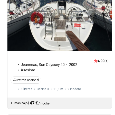
4,99
(1)
Jeanneau
,
Sun Odyssey 40
2002
Asesinar
Patrón opcional
8 literas
Cabina 3
11,8 m
2
Inodoro
147 €
El más bajo
/
noche