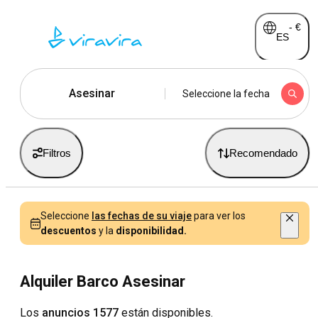
-
€
ES
Asesinar
Seleccione la fecha
Filtros
Recomendado
Seleccione
las fechas de su viaje
para ver los
descuentos
y la
disponibilidad.
Alquiler Barco Asesinar
Los
anuncios 1577
están disponibles.