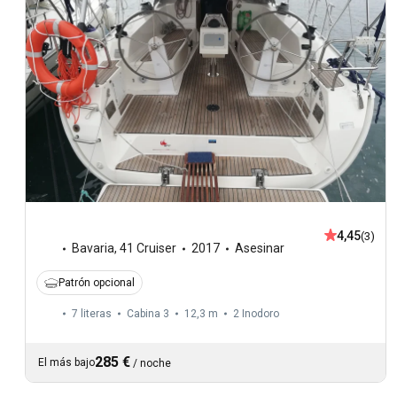
4,45
(3)
Bavaria
,
41 Cruiser
2017
Asesinar
Patrón opcional
7 literas
Cabina 3
12,3 m
2
Inodoro
285 €
El más bajo
/
noche