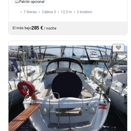
Patrón opcional
7 literas
Cabina 3
12,3 m
2
Inodoro
285 €
El más bajo
/
noche