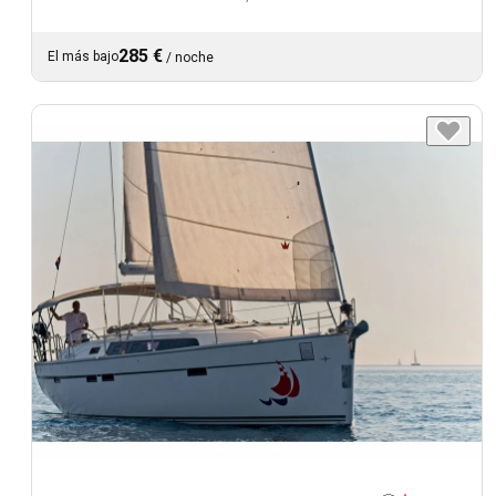
285 €
El más bajo
/
noche