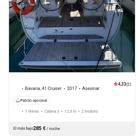
4,33
(2)
Bavaria
,
41 Cruiser
2017
Asesinar
Patrón opcional
7 literas
Cabina 3
12,3 m
2
Inodoro
285 €
El más bajo
/
noche