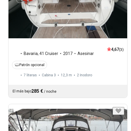
4,67
(3)
Bavaria
,
41 Cruiser
2017
Asesinar
Patrón opcional
7 literas
Cabina 3
12,3 m
2
Inodoro
285 €
El más bajo
/
noche