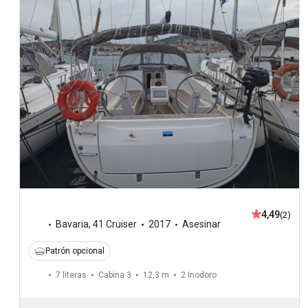
4,49
(2)
Bavaria
,
41 Cruiser
2017
Asesinar
Patrón opcional
7 literas
Cabina 3
12,3 m
2
Inodoro