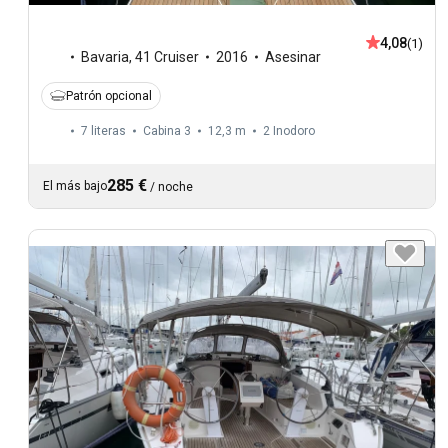
4,08
(1)
Bavaria
,
41 Cruiser
2016
Asesinar
Patrón opcional
7 literas
Cabina 3
12,3 m
2
Inodoro
285 €
El más bajo
/
noche