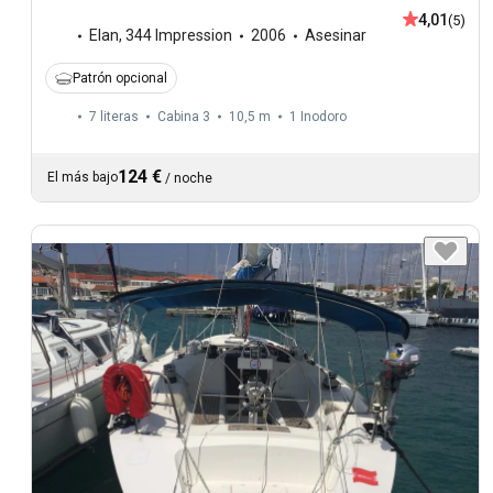
4,01
(5)
Elan
,
344 Impression
2006
Asesinar
Patrón opcional
7 literas
Cabina 3
10,5 m
1
Inodoro
124 €
El más bajo
/
noche