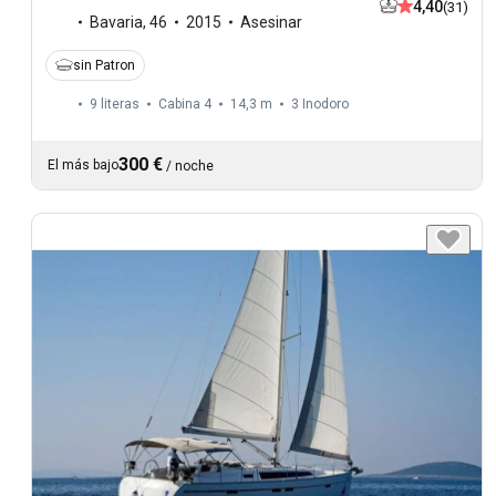
4,40
(31)
Bavaria
,
46
2015
Asesinar
sin Patron
9 literas
Cabina 4
14,3 m
3
Inodoro
300 €
El más bajo
/
noche