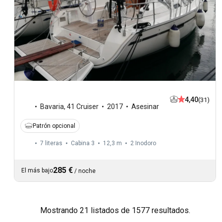
4,40
(31)
Bavaria
,
41 Cruiser
2017
Asesinar
Patrón opcional
7 literas
Cabina 3
12,3 m
2
Inodoro
285 €
El más bajo
/
noche
Mostrando 21 listados de 1577 resultados.