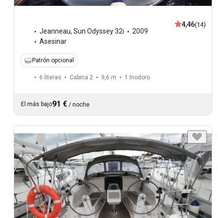
4,46
(14)
Jeanneau
,
Sun Odyssey 32i
2009
Asesinar
Patrón opcional
6 literas
Cabina 2
9,6 m
1
Inodoro
91 €
El más bajo
/
noche