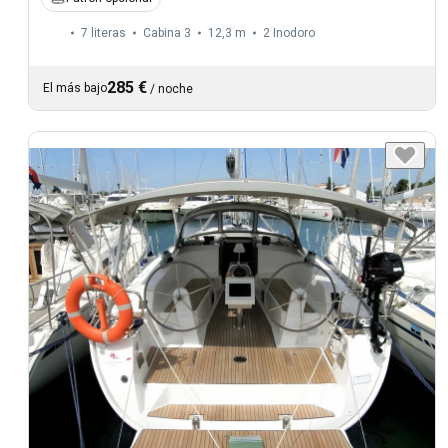
7 literas
Cabina 3
12,3 m
2
Inodoro
285 €
El más bajo
/
noche