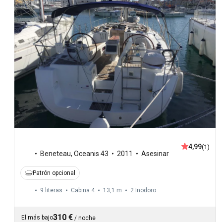
4,99
(1)
Beneteau
,
Oceanis 43
2011
Asesinar
Patrón opcional
9 literas
Cabina 4
13,1 m
2
Inodoro
310 €
El más bajo
/
noche