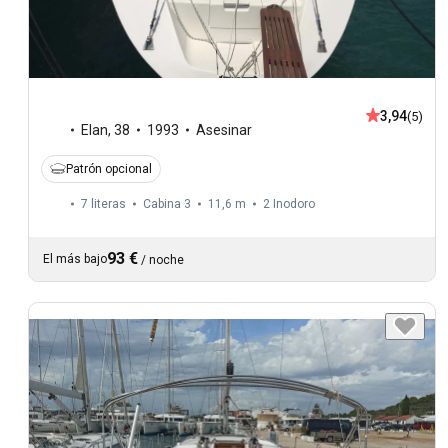
3,94
(5)
Elan
,
38
1993
Asesinar
Patrón opcional
7 literas
Cabina 3
11,6 m
2
Inodoro
93 €
El más bajo
/
noche