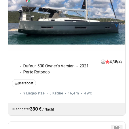
4,38
(4)
Dufour
,
530 Owner's Version
2021
Porto Rotondo
Bareboat
9 Liegeplätze
5 Kabine
16,4 m
4
WC
330 €
Niedrigster
/
Nacht