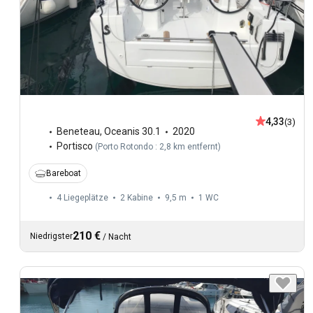
4,33
(3)
Beneteau
,
Oceanis 30.1
2020
Portisco
(
Porto Rotondo : 2,8 km entfernt
)
Bareboat
4 Liegeplätze
2 Kabine
9,5 m
1
WC
210 €
Niedrigster
/
Nacht