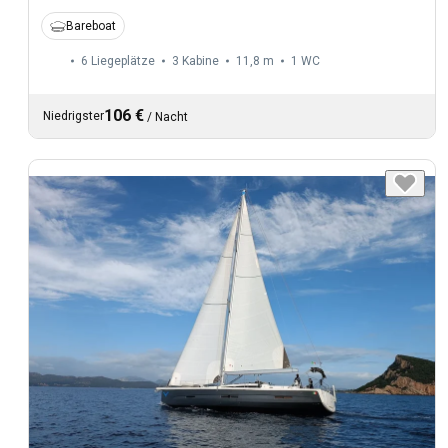
Bareboat
6 Liegeplätze
3 Kabine
11,8 m
1
WC
106 €
Niedrigster
/
Nacht