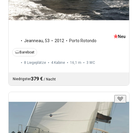
Neu
Jeanneau
,
53
2012
Porto Rotondo
Bareboat
8 Liegeplätze
4 Kabine
16,1 m
3
WC
379 €
Niedrigster
/
Nacht