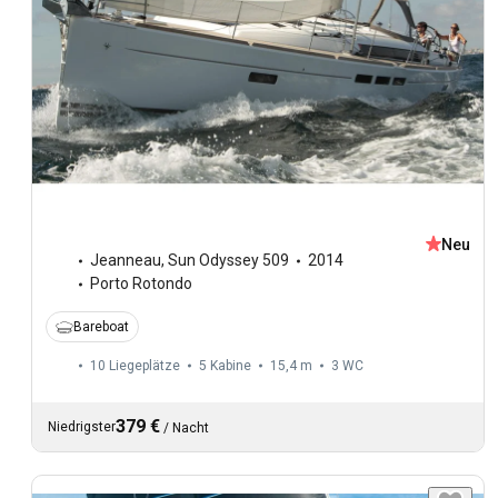
Neu
Jeanneau
,
Sun Odyssey 509
2014
Porto Rotondo
Bareboat
10 Liegeplätze
5 Kabine
15,4 m
3
WC
379 €
Niedrigster
/
Nacht