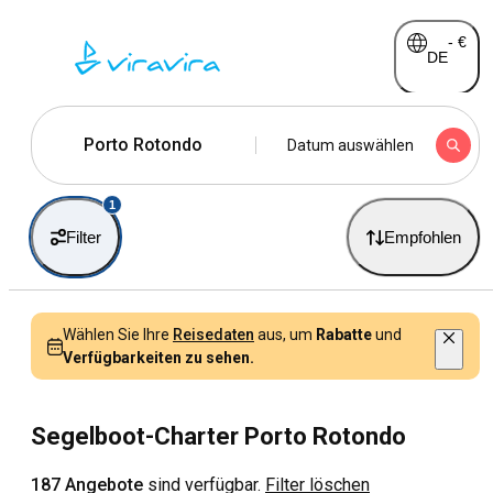
-
€
DE
Porto Rotondo
Datum auswählen
1
Filter
Empfohlen
Wählen Sie Ihre
Reisedaten
aus, um
Rabatte
und
Verfügbarkeiten zu sehen.
Segelboot-Charter Porto Rotondo
187 Angebote
sind verfügbar.
Filter löschen