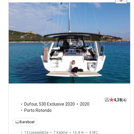
4,38
(4)
Dufour
,
530 Exclusive 2020
2020
Porto Rotondo
Bareboat
13 Liegeplätze
7 Kabine
16,4 m
4
WC