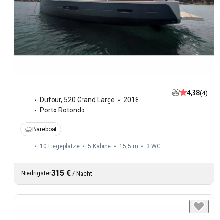
4,38
(4)
Dufour
,
520 Grand Large
2018
Porto Rotondo
Bareboat
10 Liegeplätze
5 Kabine
15,5 m
3
WC
315 €
Niedrigster
/
Nacht