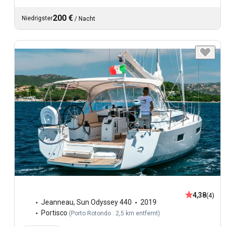
200 €
Niedrigster
/
Nacht
4,38
(4)
Jeanneau
,
Sun Odyssey 440
2019
Portisco
(
Porto Rotondo : 2,5 km entfernt
)