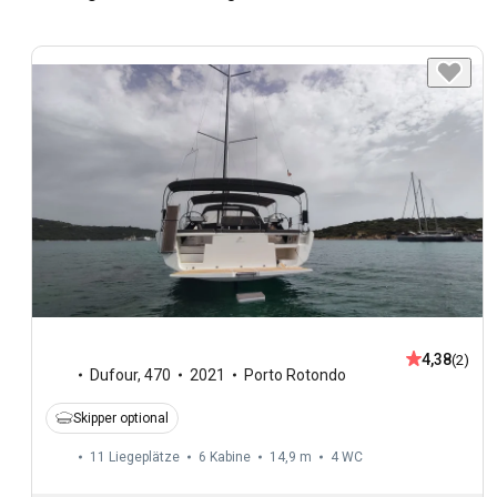
4,38
(2)
Dufour
,
470
2021
Porto Rotondo
Skipper optional
11 Liegeplätze
6 Kabine
14,9 m
4
WC