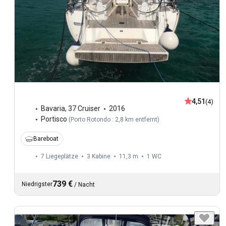
4,51
(4)
Bavaria
,
37 Cruiser
2016
Portisco
(
Porto Rotondo : 2,8 km entfernt
)
Bareboat
7 Liegeplätze
3 Kabine
11,3 m
1
WC
739 €
Niedrigster
/
Nacht