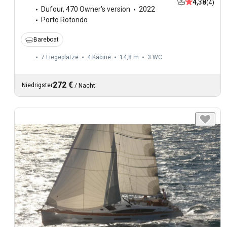
4,38
(4)
Dufour
,
470 Owner's version
2022
Porto Rotondo
Bareboat
7 Liegeplätze
4 Kabine
14,8 m
3
WC
272 €
Niedrigster
/
Nacht