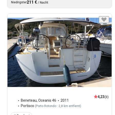
211 €
Niedrigster
/
Nacht
4,23
(3)
Beneteau
,
Oceanis 46
2011
Portisco
(
Porto Rotondo : 2,8 km entfernt
)