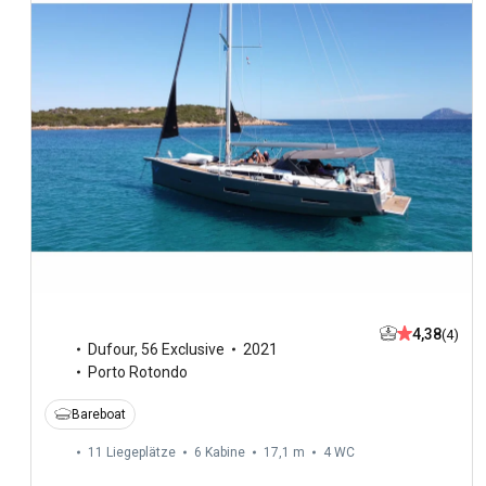
4,38
(4)
Dufour
,
56 Exclusive
2021
Porto Rotondo
Bareboat
11 Liegeplätze
6 Kabine
17,1 m
4
WC