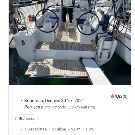
4,93
(3)
Beneteau
,
Oceanis 30.1
2021
Portisco
(
Porto Rotondo : 2,8 km entfernt
)
Bareboat
4 Liegeplätze
2 Kabine
9,5 m
1
WC