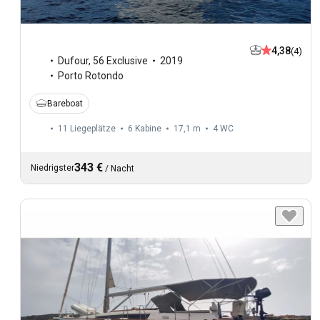
4,38
(4)
Dufour
,
56 Exclusive
2019
Porto Rotondo
Bareboat
11 Liegeplätze
6 Kabine
17,1 m
4
WC
343 €
Niedrigster
/
Nacht