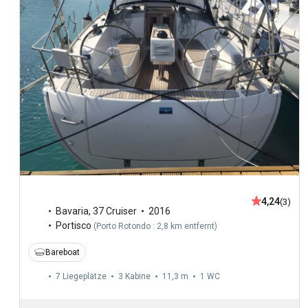
4,24
(3)
Bavaria
,
37 Cruiser
2016
Portisco
(
Porto Rotondo : 2,8 km entfernt
)
Bareboat
7 Liegeplätze
3 Kabine
11,3 m
1
WC