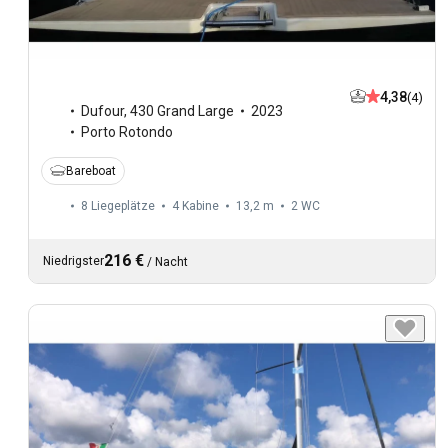
4,38
(4)
Dufour
,
430 Grand Large
2023
Porto Rotondo
Bareboat
8 Liegeplätze
4 Kabine
13,2 m
2
WC
216 €
Niedrigster
/
Nacht