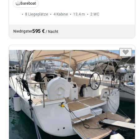
Bareboat
8 Liegeplätze
4 Kabine
13,4 m
2
WC
595 €
Niedrigster
/
Nacht