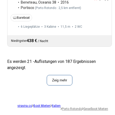
Beneteau
,
Oceanis 38
2016
Portisco
(
Porto Rotondo : 2,5 km entfernt
)
Bareboat
6 Liegeplätze
3 Kabine
11,5 m
2
WC
438 €
Niedrigster
/
Nacht
Es werden 21 -Auflistungen von 187 Ergebnissen
angezeigt.
Zeig mehr
viravira.co
Boot Mieten
Italien
Porto Rotondo
Segelboot Mieten