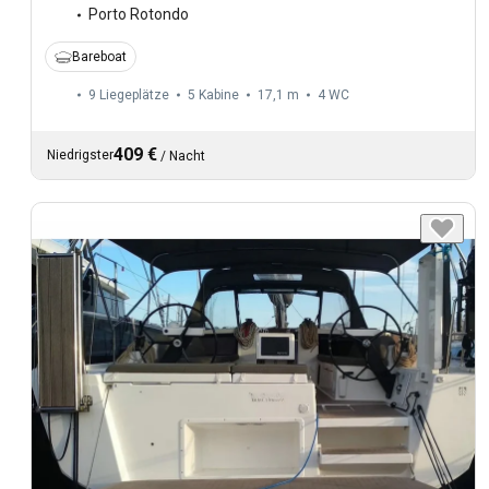
Porto Rotondo
Bareboat
9 Liegeplätze
5 Kabine
17,1 m
4
WC
409 €
Niedrigster
/
Nacht