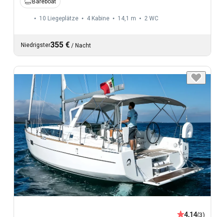
Bareboat
10 Liegeplätze
4 Kabine
14,1 m
2
WC
355 €
Niedrigster
/
Nacht
4,14
(3)