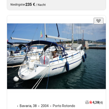
235 €
Niedrigster
/
Nacht
4,38
(4)
Bavaria
,
38
2004
Porto Rotondo