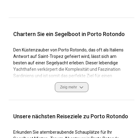
Chartern Sie ein Segelboot in Porto Rotondo
Den Küstenzauber von Porto Rotondo, das oft als Italiens
Antwort auf Saint-Tropez gefeiert wird, lässt sich am
besten auf einer Segelyacht erleben. Dieser lebendige
Yachthafen verkörpert die Komplexität und Faszination
Sardiniens und ist somit das perfekte Ziel für einen
Segelboot-Charter. Die Schönheit von Porto Rotondo liegt in
Zeig mehr
seiner üppigen mediterranen Umgebung, seinem kulturellen
Reichtum und seinen bezaubernden Naturlandschaften.
Als Segelziel bietet Porto Rotondo fantastische
Küstenmerkmale mit faszinierenden Ausblicken auf das
Unsere nächsten Reiseziele zu Porto Rotondo
Meer und einer vielfältigen Unterwasserwelt. Der
weitläufige Yachthafen beherbergt zahlreiche
Erkunden Sie atemberaubende Schauplätze für Ihr
Luxusyachten und Segelboote zum Chartern. Seine starken