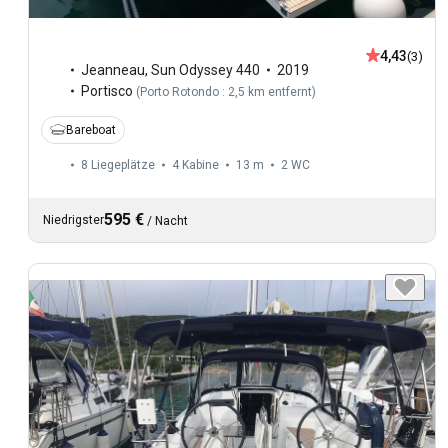
4,43
(3)
Jeanneau
,
Sun Odyssey 440
2019
Portisco
(
Porto Rotondo : 2,5 km entfernt
)
Bareboat
8 Liegeplätze
4 Kabine
13 m
2
WC
595 €
Niedrigster
/
Nacht