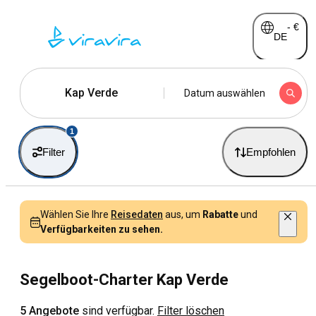
-
€
DE
Kap Verde
Datum auswählen
1
Filter
Empfohlen
Wählen Sie Ihre
Reisedaten
aus, um
Rabatte
und
Verfügbarkeiten zu sehen.
Segelboot-Charter Kap Verde
5 Angebote
sind verfügbar.
Filter löschen