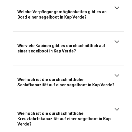
Welche Verpflegungsmöglichkeiten gibt es an
Soll ich auf den Kapverden ein Segelboot mit oder
Bord einer segelboot in Kap Verde?
ohne Crew mieten?
Wenn Sie sich für die Anmietung eines Segelboots mit
Besatzung auf den Kapverden entscheiden, wird Ihr
Segelausflug mit Freizeit und Luxus abgerundet. Sie können
Wie viele Kabinen gibt es durchschnittlich auf
sich ganz auf die Schönheit der Kapverden konzentrieren,
einer segelboot in Kap Verde?
während die erfahrene Crew für Ihren Komfort und Ihre
Sicherheit sorgt.
Welche Lizenz benötige ich, um auf den Kapverden
Wie hoch ist die durchschnittliche
ein Segelboot zu chartern?
Schlafkapazität auf einer segelboot in Kap Verde?
Wenn Sie in Kap Verde ohne Skipper segeln möchten,
müssen Sie über ein International Certificate of
Competence (ICC) oder eine gleichwertige nationale Lizenz
Ihres Heimatlandes verfügen.
Wie hoch ist die durchschnittliche
Kreuzfahrtskapazität auf einer segelboot in Kap
Verde?
Was sollte man für einen Segelbootcharter auf den