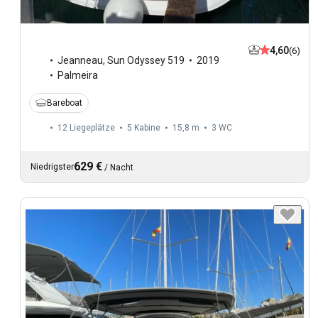
4,60
(6)
Jeanneau
,
Sun Odyssey 519
2019
Palmeira
Bareboat
12 Liegeplätze
5 Kabine
15,8 m
3
WC
629 €
Niedrigster
/
Nacht