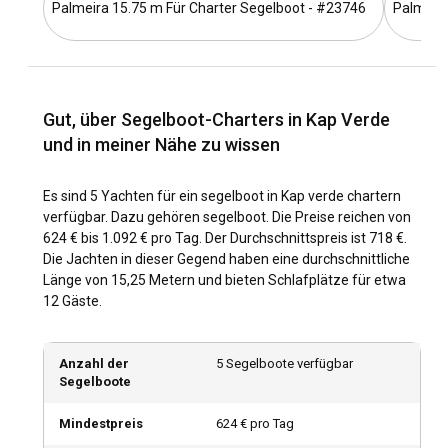
Palmeira 15.75 m Für Charter Segelboot - #23746
Palmeira
Unberührte Strände, ruhiges türkisfarbenes Wasser und
üppige Berglandschaften machen einen Segelboot-Charter
auf den Kapverden zu einem unvergesslichen Erlebnis. Mit
konstanten Winden das ganze Jahr über bietet es optimale
Gut, über Segelboot-Charters in Kap Verde
Bedingungen für alle Segler, egal ob Anfänger oder Könner.
und in meiner Nähe zu wissen
Wie komme ich nach Kap Verde?
Es sind 5 Yachten für ein segelboot in Kap verde chartern
Dank der regelmäßigen Flüge von Europa und Amerika zu
verfügbar. Dazu gehören segelboot. Die Preise reichen von
den wichtigsten internationalen Flughäfen ist die Anreise
624 € bis 1.092 € pro Tag. Der Durchschnittspreis ist 718 €.
nach Kap Verde problemlos und problemlos möglich. Für ein
Die Jachten in dieser Gegend haben eine durchschnittliche
unvergleichliches Erlebnis können Sie sich auch dafür
Länge von 15,25 Metern und bieten Schlafplätze für etwa
entscheiden, direkt zu diesem Inselparadies zu segeln und
12 Gäste.
unterwegs den Atlantik zu erkunden.
Was sind die beliebtesten Reiseziele und Routen
Anzahl der
5 Segelboote verfügbar
für Segelboot-Charter auf den Kapverden?
Segelboote
Der aus zehn Inseln bestehende Archipel der Kapverden
Mindestpreis
624 € pro Tag
bietet unzählige Segelziele. Von Palmiera aus können Sie