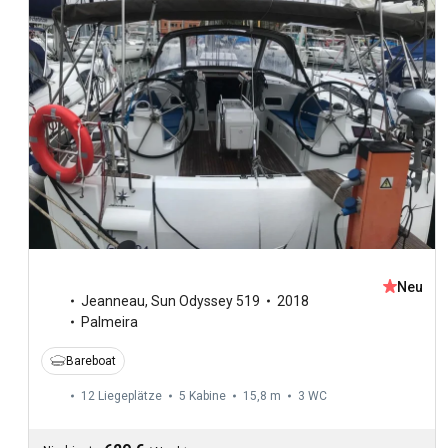
Neu
Jeanneau
,
Sun Odyssey 519
2018
Palmeira
Bareboat
12 Liegeplätze
5 Kabine
15,8 m
3
WC