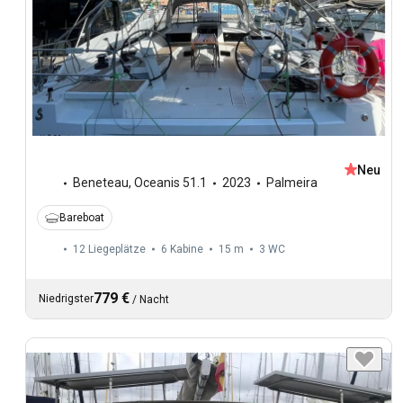
Neu
Beneteau
,
Oceanis 51.1
2023
Palmeira
Bareboat
12 Liegeplätze
6 Kabine
15 m
3
WC
779 €
Niedrigster
/
Nacht