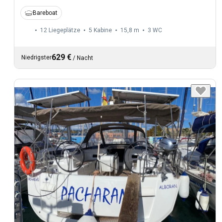
Bareboat
12 Liegeplätze
5 Kabine
15,8 m
3
WC
629 €
Niedrigster
/
Nacht