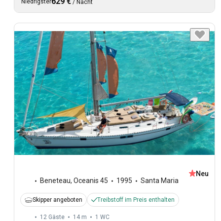
629 €
Niedrigster
/
Nacht
Neu
Beneteau
,
Oceanis 45
1995
Santa Maria
Skipper angeboten
Treibstoff im Preis enthalten
12 Gäste
14 m
1
WC