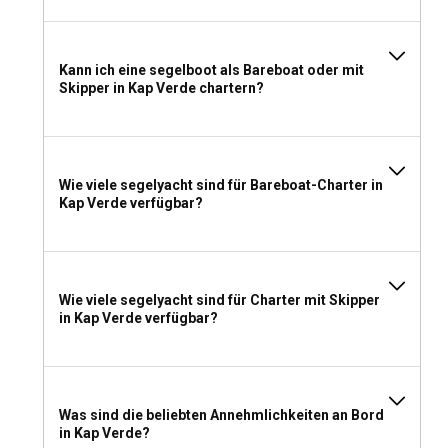
Kapverden einpacken?
Zum Packen für Ihren Segelboot-Charter auf den
Kapverden gehören Sonnenschutzartikel, leichte,
Kann ich eine segelboot als Bareboat oder mit
atmungsaktive Kleidung, festes Schuhwerk zum Erkunden
Skipper in Kap Verde chartern?
und natürlich Ihre Badekleidung, um den geschmackvoll
warmen Atlantik zu genießen.
Wie viele segelyacht sind für Bareboat-Charter in
Kap Verde verfügbar?
Wie viele segelyacht sind für Charter mit Skipper
in Kap Verde verfügbar?
Was sind die beliebten Annehmlichkeiten an Bord
in Kap Verde?