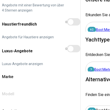
Angebote mit einer Bewertung von über
Warum Untergö
4 Sternen anzeigen
Erkunden Sie 
Untergöhren ist
0
Haustierfreundlich
aquatischen Tie
gemächlichem T
Boot Mie
62
Angebote für Haustiere anzeigen
Yachttype
Wie gelangt 
0
Luxus-Angebote
Untergöhren ist
Entdecken Sie
Besucher könne
Luxus-Angebote anzeigen
Was sind beli
Boot Miet
7
Marke
Untergöhren bie
Alternati
beliebtesten Se
Plauer See, der
Modell
Finden Sie ein
Wann ist die 
Die beste Zeit,