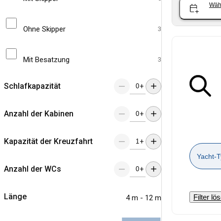
Wäh
Ohne Skipper
3
Mit Besatzung
3
Schlafkapazität
+
Anzahl der Kabinen
+
Kapazität der Kreuzfahrt
+
Yacht-T
Anzahl der WCs
+
Länge
Filter lö
4 m - 12 m