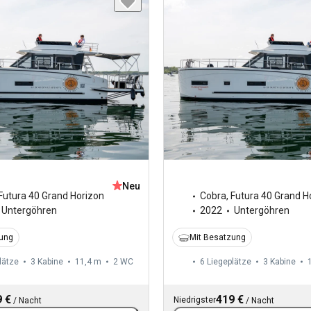
Neu
Futura 40 Grand Horizon
Cobra
,
Futura 40 Grand H
Untergöhren
2022
Untergöhren
zung
Mit Besatzung
lätze
3 Kabine
11,4 m
2
WC
6 Liegeplätze
3 Kabine
 €
419 €
Niedrigster
/
Nacht
/
Nacht