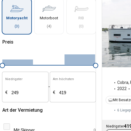
Motoryacht
Motorboot
RIB
(
3
)
(
4
)
(
0
)
Preis
Niedrigster
Am höchsten
Cobra
,
-
2022
€
€
Mit Besat
Art der Vermietung
6 Liegep
419
Niedrigster
Mit Skipper
0