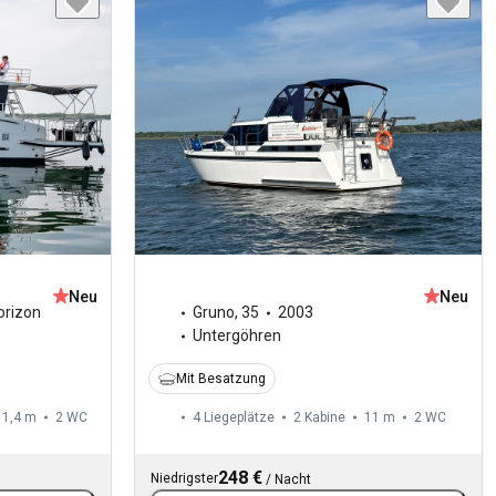
Neu
Neu
orizon
Gruno
,
35
2003
Untergöhren
Mit Besatzung
11,4 m
2
WC
4 Liegeplätze
2 Kabine
11 m
2
WC
248 €
Niedrigster
/
Nacht