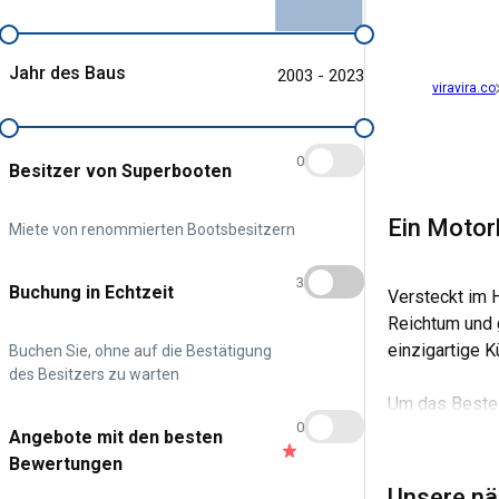
Jahr des Baus
2003 - 2023
viravira.co
0
Besitzer von Superbooten
Ein Motor
Miete von renommierten Bootsbesitzern
3
Buchung in Echtzeit
Versteckt im H
Reichtum und g
einzigartige 
Buchen Sie, ohne auf die Bestätigung
des Besitzers zu warten
Um das Beste a
0
Gepflogenheit
Angebote mit den besten
Bedeutung, ate
Bewertungen
Einblicke in a
Unsere nä