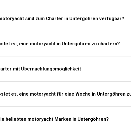
erschein benötige ich, um ein Motorboot in Untergöhren zu c
rter, d.h. ohne Skipper, ist in Untergöhren ein international anerkannter S
 motoryacht sind zum Charter in Untergöhren verfügbar?
rerschein erforderlich.
 für eine Motorboot-Charter in Untergöhren ein?
ostet es, eine motoryacht in Untergöhren zu chartern?
isch und komfortabel bei der Planung Ihrer Motorboot-Charter in Unter
hte Jacke für kühlere Abende, Segelschuhe, Sonnenschutz und natürlic
harter mit Übernachtungsmöglichkeit
ostet es, eine motoryacht für eine Woche in Untergöhren z
die beliebten motoryacht Marken in Untergöhren?