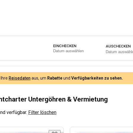
EINCHECKEN
AUSCHECKEN
 Ihre
Reisedaten
aus, um
Rabatte
und
Verfügbarkeiten zu sehen.
tcharter Untergöhren & Vermietung
nd verfügbar.
Filter löschen