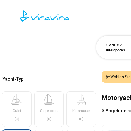
STANDORT
Wählen Sie
Yacht-Typ
Motoryach
3 Angebote
si
Gulet
Segelboot
Katamaran
(
0
)
(
0
)
(
0
)