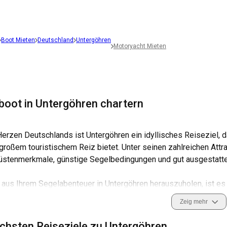
Boot Mieten
Deutschland
Untergöhren
Motoryacht Mieten
boot in Untergöhren chartern
erzen Deutschlands ist Untergöhren ein idyllisches Reiseziel, d
roßem touristischem Reiz bietet. Unter seinen zahlreichen Attra
Küstenmerkmale, günstige Segelbedingungen und gut ausgestatte
us Ihrem Segelabenteuer in Untergöhren herauszuholen, ist es wi
en und den Sicherheitsmaßnahmen der Region vertraut zu machen.
Zeig mehr
mberaubende Naturlandschaften und florierende Segelkultur weite
lle Aspekte der Motorbootvermietung in Untergöhren und warum es
chsten Reiseziele zu Untergöhren