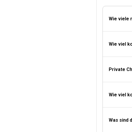
Welchen Führ
Für Bareboat-Cha
Wie viele
zusätzlicher Füh
Was packe ich
Wie viel k
Seien Sie prakt
Tage, eine leic
Private C
Wie viel k
Was sind 