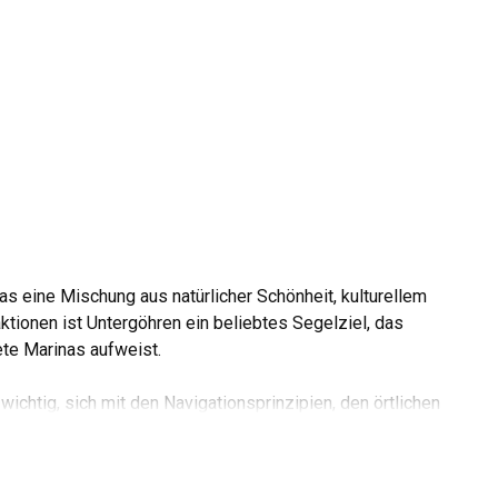
as eine Mischung aus natürlicher Schönheit, kulturellem
ktionen ist Untergöhren ein beliebtes Segelziel, das
te Marinas aufweist.
chtig, sich mit den Navigationsprinzipien, den örtlichen
 Der Charme dieser ruhigen Stadt wird durch ihre historische
r verstärkt. Im Verlauf dieses Artikels erhalten die Leser
 die ultimative Wahl für Segelbegeisterte ist.