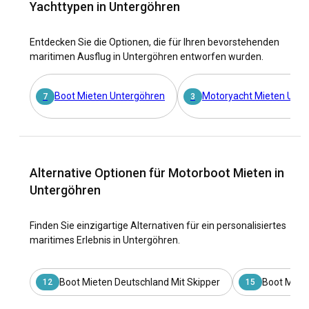
Yachttypen in Untergöhren
Entdecken Sie die Optionen, die für Ihren bevorstehenden
maritimen Ausflug in Untergöhren entworfen wurden.
Boot Mieten Untergöhren
Motoryacht Mieten Unte
7
3
Alternative Optionen für Motorboot Mieten in
Untergöhren
Finden Sie einzigartige Alternativen für ein personalisiertes
maritimes Erlebnis in Untergöhren.
Boot Mieten Deutschland Mit Skipper
Boot Miet
12
15