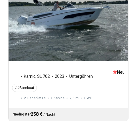
Neu
Karnic
,
SL 702
2023
Untergöhren
Bareboat
2 Liegeplätze
1 Kabine
7,8 m
1
WC
258 €
Niedrigster
/
Nacht