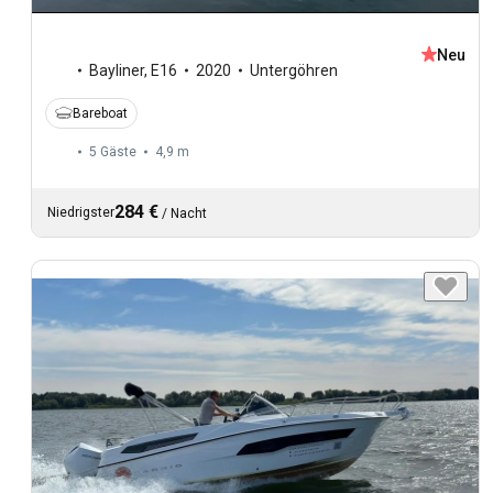
Neu
Bayliner
,
E16
2020
Untergöhren
Bareboat
5 Gäste
4,9 m
284 €
Niedrigster
/
Nacht