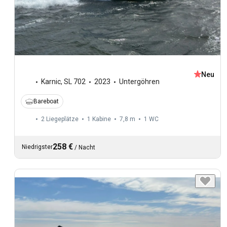
Neu
Karnic
,
SL 702
2023
Untergöhren
Bareboat
2 Liegeplätze
1 Kabine
7,8 m
1
WC
258 €
Niedrigster
/
Nacht