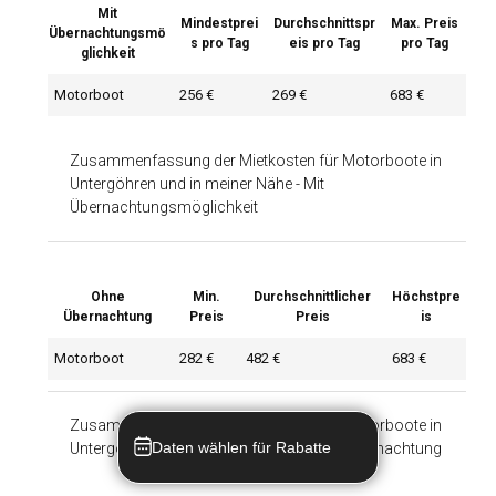
Mit
Mindestprei
Durchschnittspr
Max. Preis
Übernachtungsmö
s pro Tag
eis pro Tag
pro Tag
glichkeit
Motorboot
256 €
269 €
683 €
Zusammenfassung der Mietkosten für Motorboote in
Untergöhren und in meiner Nähe
-
Mit
Übernachtungsmöglichkeit
Ohne
Min.
Durchschnittlicher
Höchstpre
Übernachtung
Preis
Preis
is
Motorboot
282 €
482 €
683 €
Zusammenfassung der Mietkosten für Motorboote in
Daten wählen für Rabatte
Untergöhren und in meiner Nähe
-
Ohne Übernachtung