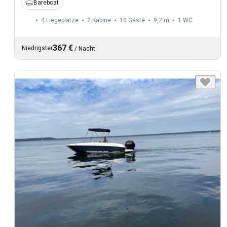
Bareboat
4 Liegeplätze
2 Kabine
10 Gäste
9,2 m
1
WC
367 €
Niedrigster
/
Nacht