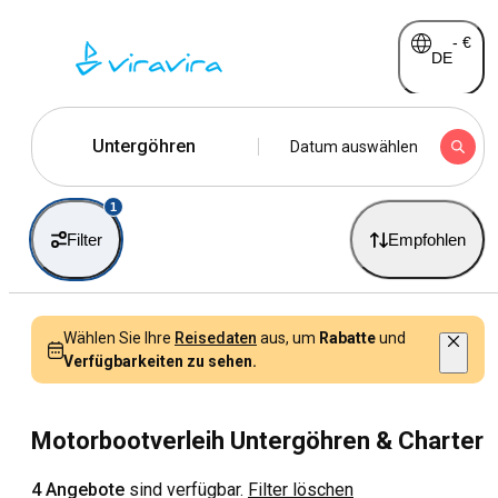
-
€
DE
Untergöhren
Datum auswählen
1
Filter
Empfohlen
Wählen Sie Ihre
Reisedaten
aus, um
Rabatte
und
Verfügbarkeiten zu sehen.
Motorbootverleih Untergöhren & Charter
4 Angebote
sind verfügbar.
Filter löschen