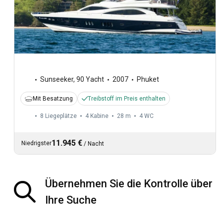
Sunseeker
,
90 Yacht
2007
Phuket
Mit Besatzung
Treibstoff im Preis enthalten
8 Liegeplätze
4 Kabine
28 m
4
WC
11.945 €
Niedrigster
/
Nacht
Übernehmen Sie die Kontrolle über
Ihre Suche