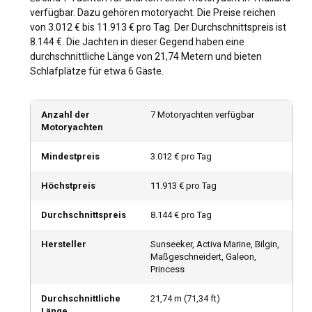
Vergnügen. Segler haben Zugang zu versteckten Schätzen,
verfügbar. Dazu gehören motoryacht. Die Preise reichen
die nur auf dem Seeweg erreichbar sind, und genießen die
von 3.012 € bis 11.913 € pro Tag. Der Durchschnittspreis ist
Flexibilität, die ein privater Yachtcharter mit sich bringt.
8.144 €. Die Jachten in dieser Gegend haben eine
durchschnittliche Länge von 21,74 Metern und bieten
Schlafplätze für etwa 6 Gäste.
Wie komme ich nach Thailand?
Thailand ist durch internationale Flüge gut angebunden und
Anzahl der
7 Motoryachten verfügbar
somit von überall auf der Welt leicht zu erreichen. Es verfügt
Motoryachten
außerdem über ein robustes inländisches Verkehrsnetz,
das Flüge, Busse und Züge umfasst, die wichtige
Mindestpreis
3.012 € pro Tag
Touristenziele verbinden.
Höchstpreis
11.913 € pro Tag
Was sind die beliebtesten Reiseziele und Routen
für Motoryacht-Charter in Thailand?
Durchschnittspreis
8.144 € pro Tag
Die beliebte Segelroute von Phuket zur Insel Phi Phi belohnt
Hersteller
Sunseeker, Activa Marine, Bilgin,
mit atemberaubenden Ausblicken und aufregenden
Maßgeschneidert, Galeon,
Wassererlebnissen. Andere bemerkenswerte Routen
Princess
führen von Krabi nach Ko Lanta und von Pattaya nach Koh
Larn. Darüber hinaus ist Thailands Küste mit Hunderten von
Durchschnittliche
21,74
m (
71,34
ft)
Inseln übersät, von denen jede eine einzigartige Schönheit
Länge