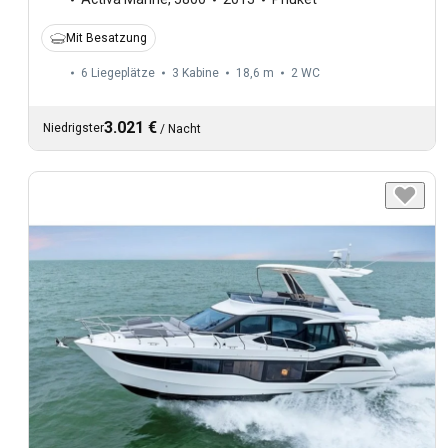
Mit Besatzung
6 Liegeplätze
3 Kabine
18,6 m
2
WC
3.021 €
Niedrigster
/
Nacht