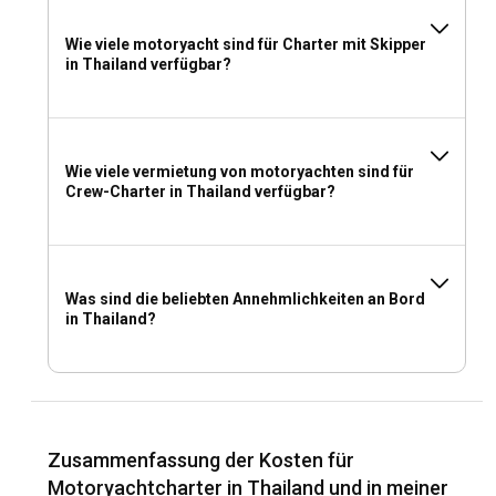
genießen. Mit einer engagierten und professionellen Crew
Wie viele motoryacht sind für Charter mit Skipper
ist Ihnen ein tadelloser Service garantiert, der zu einem
in Thailand verfügbar?
unvergesslichen Yachturlaub beiträgt.
Welche Lizenz benötige ich, um in Thailand eine
Motoryacht zu chartern?
Wie viele vermietung von motoryachten sind für
Wenn Sie eine Yacht ohne Skipper chartern, müssen Sie
Crew-Charter in Thailand verfügbar?
möglicherweise Ihren Bootsführerschein vorzeigen. Für
nicht-thailändische Staatsbürger sollte es sich dabei um ein
Internationales Kompetenzzertifikat (ICC) handeln.
Was sind die beliebten Annehmlichkeiten an Bord
Was sollte man für einen Motoryachtcharter in
in Thailand?
Thailand einpacken?
Für einen Motoryachtcharter in Thailand wird empfohlen,
leichte Kleidung, Wassersportausrüstung, wichtige
Medikamente, Sonnencreme und Badebekleidung
einzupacken. Tragen Sie persönliche Gegenstände zur
Zusammenfassung der Kosten für
einfachen Aufbewahrung in einer weichen Reisetasche.
Motoryachtcharter in Thailand und in meiner