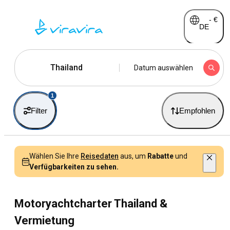
-
€
DE
Thailand
Datum auswählen
1
Filter
Empfohlen
Wählen Sie Ihre
Reisedaten
aus, um
Rabatte
und
Verfügbarkeiten zu sehen.
Motoryachtcharter Thailand &
Vermietung