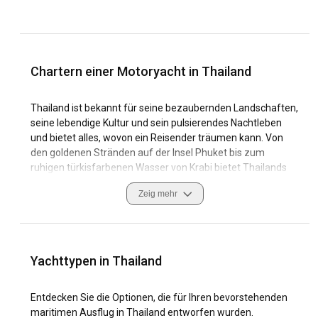
Chartern einer Motoryacht in Thailand
Thailand ist bekannt für seine bezaubernden Landschaften,
seine lebendige Kultur und sein pulsierendes Nachtleben
und bietet alles, wovon ein Reisender träumen kann. Von
den goldenen Stränden auf der Insel Phuket bis zum
ruhigen türkisfarbenen Wasser von Krabi bietet Thailands
Küstenpracht eine hervorragende Kulisse für einen
Zeig mehr
Motoryachtcharter. Mit einer einzigartigen Mischung aus
modernen Yachthäfen, historischen Handelshäfen und
abgelegenen Ankerplätzen bietet Segeln in Thailand ein
unvergleichliches Erlebnis. Die sichere und einfache
Navigation, die vielseitigen Segelbedingungen und die
Yachttypen in Thailand
atemberaubenden Ausblicke geben den Grundstein für ein
unvergessliches Abenteuer in Ihrer Motoryachtmiete. Die
Entdecken Sie die Optionen, die für Ihren bevorstehenden
unverwechselbare thailändische Segelkultur, geprägt von
maritimen Ausflug in Thailand entworfen wurden.
der legendären King's Cup Regatta, zeigt die historische und