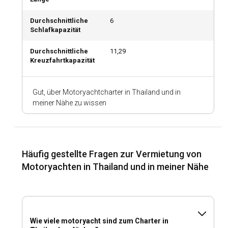
und einen einzigartigen Charme aufweist. Schwelgen Sie in
den Wundern der Similan- und Surin-Inseln, smaragdgrünen
Durchschnittliche
6
Juwelen in der Andamanensee.
Schlafkapazität
Durchschnittliche
11,29
Wann ist die beste Zeit, um in Thailand eine
Kreuzfahrtkapazität
Motoryacht zu chartern?
Der Zeitraum zwischen November und Februar, der durch
Gut, über Motoryachtcharter in Thailand und in
milde Temperaturen und weniger Regen gekennzeichnet
meiner Nähe zu wissen
ist, gilt als die beste Zeit, um in Thailand eine Motoryacht zu
chartern. Frühling (März – Mai) und Herbst (September –
Oktober) können ebenfalls optimale Zeiten sein,
insbesondere für Reisende, die der Masse entfliehen
möchten.
Häufig gestellte Fragen zur Vermietung von
Motoryachten in Thailand und in meiner Nähe
Wie sind die Wetter- und Segelbedingungen in
Thailand?
Das tropische Klima Thailands zeichnet sich durch milde
Temperaturen aus und macht es zu einem Ganzjahres-
Wie viele motoryacht sind zum Charter in
Segelziel. Die durchschnittliche Jahrestemperatur liegt bei