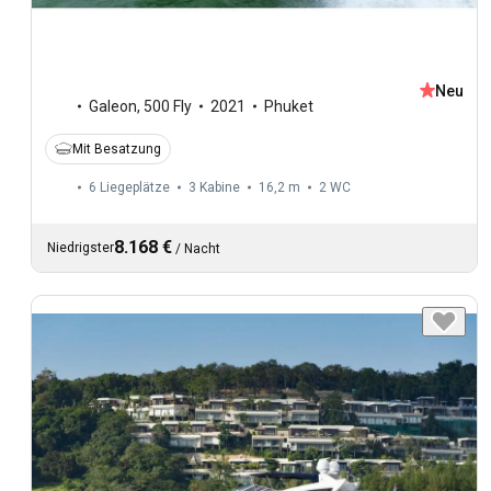
Neu
Galeon
,
500 Fly
2021
Phuket
Mit Besatzung
6 Liegeplätze
3 Kabine
16,2 m
2
WC
8.168 €
Niedrigster
/
Nacht