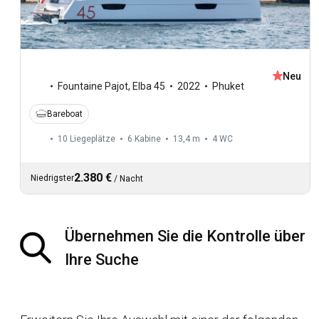
Neu
Fountaine Pajot
,
Elba 45
2022
Phuket
Bareboat
10 Liegeplätze
6 Kabine
13,4 m
4
WC
2.380 €
Niedrigster
/
Nacht
Übernehmen Sie die Kontrolle über
Ihre Suche