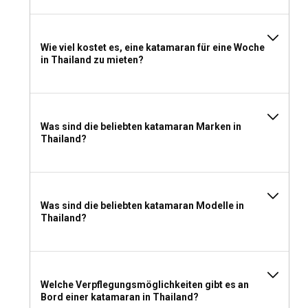
Katamaran zu chartern?
Wenn Sie sich für einen Bareboat-Charter entscheiden, ist
Wie viel kostet es, eine katamaran für eine Woche
für die Katamaranmiete in Thailand ohne Skipper ein
in Thailand zu mieten?
gültiges internationales Kompetenzzertifikat oder ein
nationales Äquivalent erforderlich.
Was sollte man für einen Katamaran-Charter in
Was sind die beliebten katamaran Marken in
Thailand einpacken?
Thailand?
Packen Sie für Ihren Katamaran-Verleih leichte Kleidung,
Sonnenschutz, Badeanzüge und wasserfeste Schuhe ein.
Vergessen Sie nicht Ihre Unterlagen, persönliche
Gegenstände und etwas Unterhaltung für ruhige Zeiten an
Was sind die beliebten katamaran Modelle in
Bord.
Thailand?
Welche Verpflegungsmöglichkeiten gibt es an
Bord einer katamaran in Thailand?