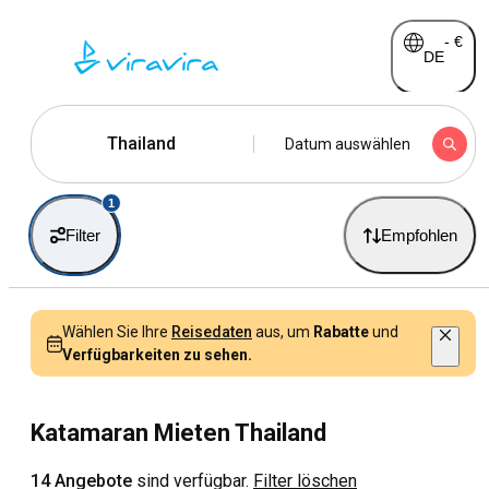
-
€
DE
Thailand
Datum auswählen
1
Filter
Empfohlen
Wählen Sie Ihre
Reisedaten
aus, um
Rabatte
und
Verfügbarkeiten zu sehen.
Katamaran Mieten Thailand
14 Angebote
sind verfügbar.
Filter löschen