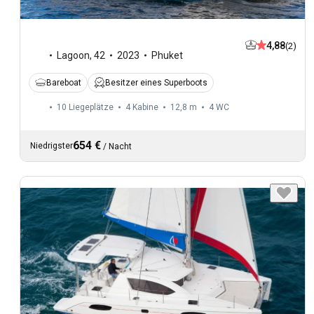
4,88
(2)
Lagoon
,
42
2023
Phuket
Bareboat
Besitzer eines Superboots
10 Liegeplätze
4 Kabine
12,8 m
4
WC
654 €
Niedrigster
/
Nacht