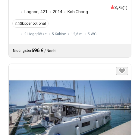
3,75
(1)
Lagoon
,
421
2014
Koh Chang
Skipper optional
9 Liegeplätze
5 Kabine
12,6 m
5
WC
696 €
Niedrigster
/
Nacht