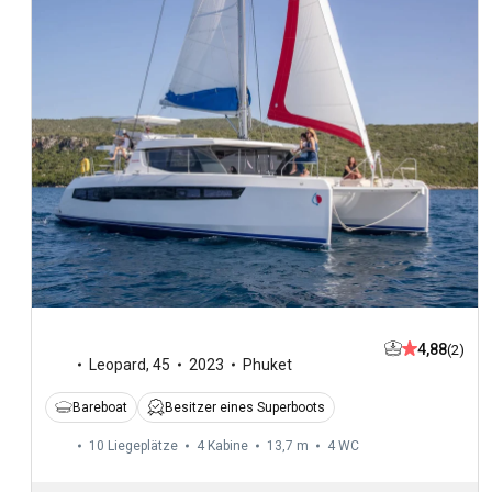
4,88
(2)
Leopard
,
45
2023
Phuket
Bareboat
Besitzer eines Superboots
10 Liegeplätze
4 Kabine
13,7 m
4
WC