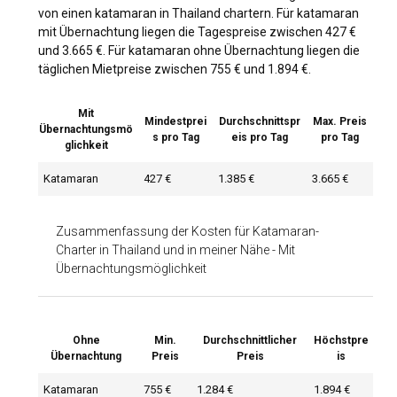
von einen katamaran in Thailand chartern. Für katamaran
mit Übernachtung liegen die Tagespreise zwischen 427 €
und 3.665 €. Für katamaran ohne Übernachtung liegen die
täglichen Mietpreise zwischen 755 € und 1.894 €.
Mit
Mindestprei
Durchschnittspr
Max. Preis
Übernachtungsmö
s pro Tag
eis pro Tag
pro Tag
glichkeit
Katamaran
427 €
1.385 €
3.665 €
Zusammenfassung der Kosten für Katamaran-
Charter in Thailand und in meiner Nähe
-
Mit
Übernachtungsmöglichkeit
Ohne
Min.
Durchschnittlicher
Höchstpre
Übernachtung
Preis
Preis
is
Katamaran
755 €
1.284 €
1.894 €