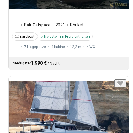
Bali
,
Catspace
2021
Phuket
Bareboat
Treibstoff im Preis enthalten
7 Liegeplätze
4 Kabine
12,2 m
4
WC
1.990 €
Niedrigster
/
Nacht