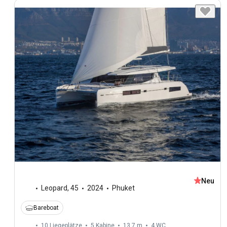
Neu
Leopard
,
45
2024
Phuket
Bareboat
10 Liegeplätze
5 Kabine
13,7 m
4
WC