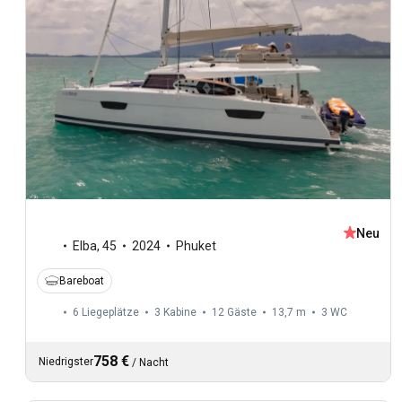
Neu
Elba
,
45
2024
Phuket
Bareboat
6 Liegeplätze
3 Kabine
12 Gäste
13,7 m
3
WC
758 €
Niedrigster
/
Nacht