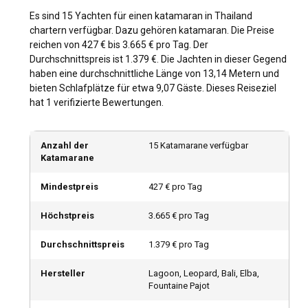
bis Oktober, gibt es weniger Andrang und
wettbewerbsfähige Preise. Auch saisonale
Es sind 15 Yachten für einen katamaran in Thailand
Veranstaltungen wie Songkran (thailändisches Neujahr)
chartern verfügbar. Dazu gehören katamaran. Die Preise
sind eine tolle Zeit für einen Besuch.
reichen von 427 € bis 3.665 € pro Tag. Der
Durchschnittspreis ist 1.379 €. Die Jachten in dieser Gegend
haben eine durchschnittliche Länge von 13,14 Metern und
Wie sind die Wetter- und Segelbedingungen in
bieten Schlafplätze für etwa 9,07 Gäste. Dieses Reiseziel
Thailand?
hat 1 verifizierte Bewertungen.
In Thailand herrscht das ganze Jahr über tropisches Klima
mit Temperaturen um die 30 °C. Die Monsunzeit von Mai bis
Anzahl der
15 Katamarane verfügbar
Oktober kann sich manchmal auf Ihre Segelpläne
Katamarane
auswirken. Die Windverhältnisse begünstigen meist eine
reibungslose Segelfahrt und die Meerestemperaturen
Mindestpreis
427 € pro Tag
bieten angenehme Badebedingungen.
Höchstpreis
3.665 € pro Tag
Wie kann man die Geschichte und Kultur Thailands
erkunden?
Durchschnittspreis
1.379 € pro Tag
Thailands reiche Kultur zeigt sich in seinen prächtigen
Hersteller
Lagoon, Leopard, Bali, Elba,
Tempeln, dem köstlichen Streetfood und den freundlichen
Fountaine Pajot
Einheimischen. Gehen Sie von Ihrem Katamaran an Land