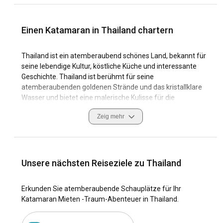
Einen Katamaran in Thailand chartern
Thailand ist ein atemberaubend schönes Land, bekannt für
seine lebendige Kultur, köstliche Küche und interessante
Geschichte. Thailand ist berühmt für seine
atemberaubenden goldenen Strände und das kristallklare
Wasser und bietet eine malerische Kulisse für die
Katamaranmiete. Die Küstenregion ist bekannt für ihre
Zeig mehr
ruhigen Segelbedingungen und zahlreichen Yachthäfen,
was sie zu einem idealen Reiseziel zum Segeln macht. Die
einzigartige Mischung aus historischer Bedeutung,
unglaublicher natürlicher Schönheit und einer lebendigen
Segelkultur macht das Chartern eines Katamarans in
Unsere nächsten Reiseziele zu Thailand
Thailand zu einem wirklich einzigartigen und
unvergesslichen Erlebnis.
Erkunden Sie atemberaubende Schauplätze für Ihr
Katamaran Mieten -Traum-Abenteuer in Thailand.
Navigieren Sie vorsichtig durch die Gewässer und beachten
Sie dabei die örtlichen Gepflogenheiten und