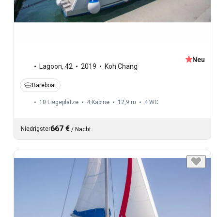
Neu
Lagoon
,
42
2019
Koh Chang
Bareboat
10 Liegeplätze
4 Kabine
12,9 m
4
WC
667 €
Niedrigster
/
Nacht