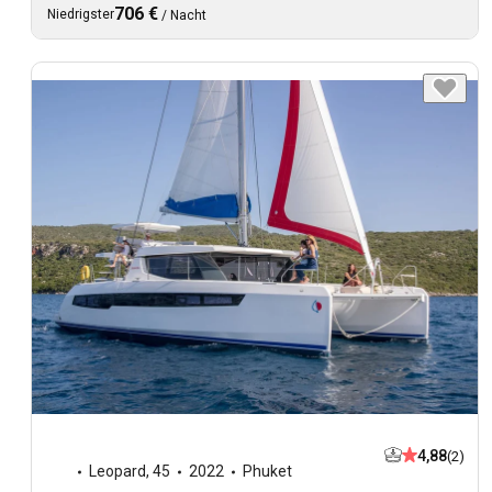
706 €
Niedrigster
/
Nacht
4,88
(2)
Leopard
,
45
2022
Phuket