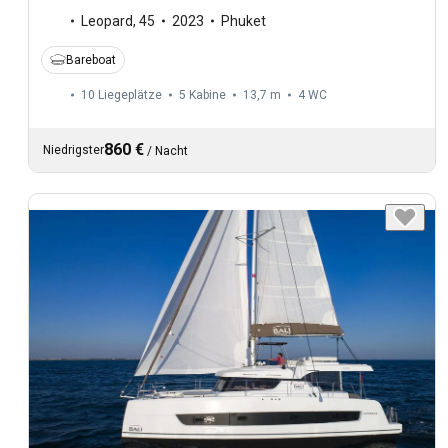
Leopard
,
45
2023
Phuket
Bareboat
10 Liegeplätze
5 Kabine
13,7 m
4
WC
860 €
Niedrigster
/
Nacht