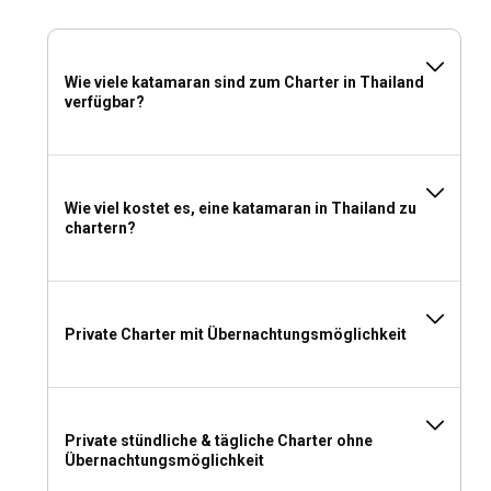
Marina in Pattaya gehören zu den besten Anlegeplätzen.
Soll ich in Thailand einen Katamaran mit oder ohne
Wie viele katamaran sind zum Charter in Thailand
Skipper mieten?
verfügbar?
Wenn Sie in Thailand einen Katamaran mit einem Kapitän
chartern, können Sie die lokalen Einblicke genießen,
während das Mieten eines Bareboats mehr Privatsphäre
bietet. Ihre Wahl hängt von Ihrer Segelerfahrung und Ihrem
Wie viel kostet es, eine katamaran in Thailand zu
Selbstvertrauen ab.
chartern?
Soll ich in Thailand einen Katamaran mit oder ohne
Crew mieten?
Private Charter mit Übernachtungsmöglichkeit
Wenn Sie sich für einen Katamaran-Charter mit Besatzung
entscheiden, wird Ihre Reise durch persönlichen Service und
lokale Einblicke bereichert. Dies ist besonders vorteilhaft,
wenn Sie mit den thailändischen Gewässern nicht vertraut
sind.
Private stündliche & tägliche Charter ohne
Übernachtungsmöglichkeit
Welche Lizenz benötige ich, um in Thailand einen