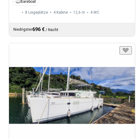
Bareboat
8 Liegeplätze
4 Kabine
12,6 m
4
WC
696 €
Niedrigster
/
Nacht