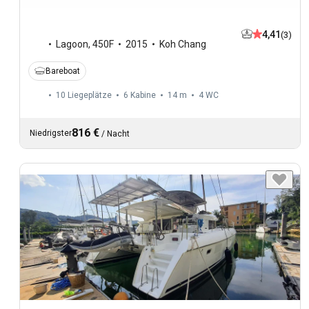
4,41
(3)
Lagoon
,
450F
2015
Koh Chang
Bareboat
10 Liegeplätze
6 Kabine
14 m
4
WC
816 €
Niedrigster
/
Nacht