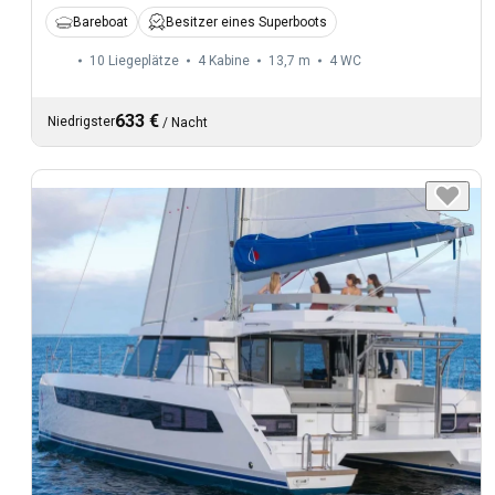
Bareboat
Besitzer eines Superboots
10 Liegeplätze
4 Kabine
13,7 m
4
WC
633 €
Niedrigster
/
Nacht