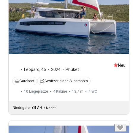
Neu
Leopard
,
45
2024
Phuket
Bareboat
Besitzer eines Superboots
10 Liegeplätze
4 Kabine
13,7 m
4
WC
737 €
Niedrigster
/
Nacht