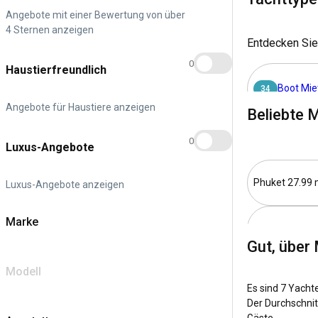
Navigationspr
Angebote mit einer Bewertung von über
lokalen Küche 
4 Sternen anzeigen
Südostasien un
Entdecken Sie
0
Haustierfreundlich
Warum Südosta
Boot Mie
34
Glitzerndes tür
Angebote für Haustiere anzeigen
Beliebte 
Hier verwandelt
Meeresleben und
0
Luxus-Angebote
Wie komme ic
Phuket 27.99 
Luxus-Angebote anzeigen
Südostasien ver
zahlreiche Dire
Marke
auf dem Wasser
Phuket 16.2 m
Gut, über
Was sind die 
Modell
Phuket 27.4 m
Es sind 7 Yacht
Die bezaubernde
Der Durchschnit
den beliebten S
Gäste.