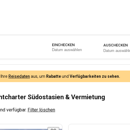
EINCHECKEN
AUSCHECKEN
 Ihre
Reisedaten
aus, um
Rabatte
und
Verfügbarkeiten zu sehen.
tcharter Südostasien & Vermietung
nd verfügbar.
Filter löschen