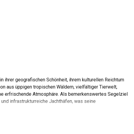
n ihrer geografischen Schönheit, ihrem kulturellen Reichtum
on aus üppigen tropischen Wäldern, vielfältiger Tierwelt,
eine erfrischende Atmosphäre. Als bemerkenswertes Segelziel
und infrastrukturreiche Jachthäfen, was seine
Sie auf den sanften Wellen reiten und die herrliche Aussicht
se Segelreise ist es unerlässlich, sich mit bewährten