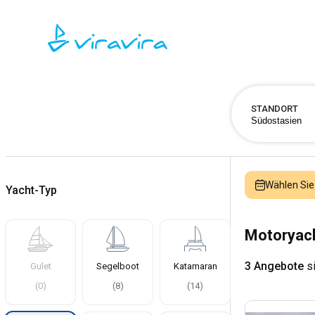
STANDORT
Wählen Sie
Yacht-Typ
Motoryach
3 Angebote
si
Gulet
Segelboot
Katamaran
(
0
)
(
8
)
(
14
)