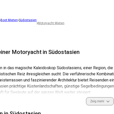
Boot Mieten
Südostasien
Motoryacht Mieten
einer Motoryacht in Südostasien
n in das magische Kaleidoskop Südostasiens, einer Region, die i
istischen Reiz ihresgleichen sucht. Die verführerische Kombinati
Reisterrassen und faszinierender Architektur bietet Reisenden 
asien prächtige Küstenlandschaften, günstige Segelbedingungen 
t für Seeleute auf der ganzen Welt weiter steigert.
Zeig mehr
stasien bietet ein einzigartiges und spannendes Erlebnis, wenn 
wöhnte Inseln und einsame Strände genießen. Für eine reibungslo
n in Südostasien