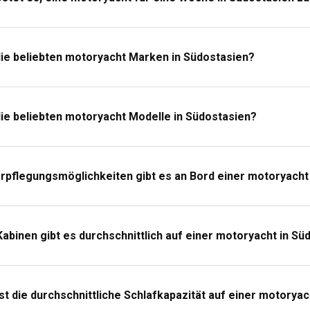
d empfohlen, in Südostasien eine Motoryacht mit einem Skipper zu char
stens vertraut und enthüllen verborgene Schätze dieser vielfältigen Reg
üdostasien eine Motoryacht mit oder ohne Crew mieten?
die beliebten motoryacht Marken in Südostasien?
r Motoryacht mit einer engagierten Crew ist in Südostasien eine fantas
gionalen Kenntnissen, kulinarischen Anforderungen und anderen Diens
ie beliebten motoryacht Modelle in Südostasien?
 benötige ich, um eine Motoryacht in Südostasien zu charte
einer Motoryacht ohne Skipper ist ein gültiges internationales Befähigu
rpflegungsmöglichkeiten gibt es an Bord einer motoryacht
s Charterers erforderlich. Allerdings können die Lizenzanforderungen v
rden oder Vermietungsagenturen nach genauen Informationen zu erkun
an für einen Motoryachtcharter in Südostasien einpacken?
Kabinen gibt es durchschnittlich auf einer motoryacht in Sü
einen Yachtcharter in Südostasien gehören leichte, atmungsaktive Kle
ng für Abendessen und leichte Regenbekleidung. Vergessen Sie Ihre Kam
d, festgehalten zu werden!
st die durchschnittliche Schlafkapazität auf einer motorya