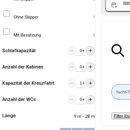
Wäh
Ohne Skipper
1
Mit Besatzung
3
Schlafkapazität
+
Anzahl der Kabinen
+
Kapazität der Kreuzfahrt
+
Yacht-T
Anzahl der WCs
+
Länge
Filter lö
9 m - 28 m