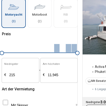
Motoryacht
Motorboot
RIB
(
3
)
(
2
)
(
0
)
Preis
Niedrigster
Am höchsten
Activa 
-
Phuket
€
€
Mit Besat
Art der Vermietung
6 Liegep
3.0
Niedrigster
Mit Skipper
2