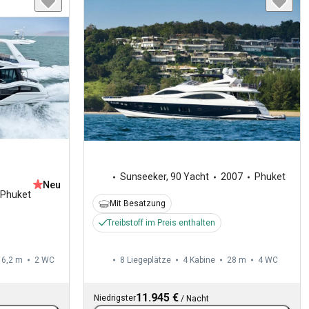
Sunseeker
,
90 Yacht
2007
Phuket
Neu
Phuket
Mit Besatzung
Treibstoff im Preis enthalten
16,2 m
2
WC
8 Liegeplätze
4 Kabine
28 m
4
WC
11.945 €
Niedrigster
/
Nacht