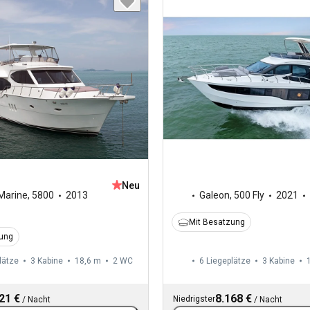
Neu
Marine
,
5800
2013
Galeon
,
500 Fly
2021
Mit Besatzung
zung
lätze
3 Kabine
18,6 m
2
WC
6 Liegeplätze
3 Kabine
21 €
8.168 €
Niedrigster
/
Nacht
/
Nacht