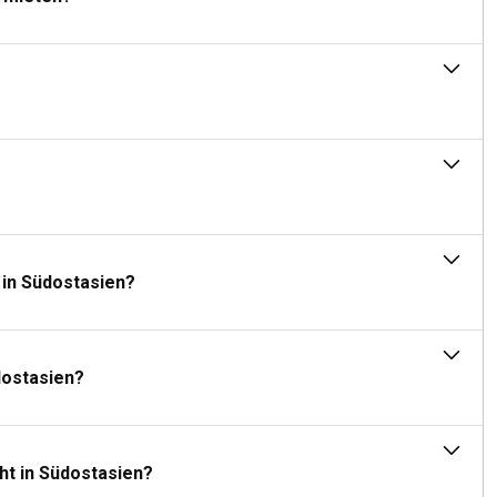
tern. Die Skipper sind mit den örtlichen Segelbedingungen und -
ion, wodurch Ihr Segelerlebnis bereichert wird.
tische Wahl. Die Besatzungsmitglieder unterstützen Sie bei der
tleistungen und machen Ihre Yachtreise noch angenehmer und
rn?
ngszeugnis oder ein gleichwertiges nationales Zertifikat des
 in Südostasien?
ariieren und potenziellen Charterern wird empfohlen, sich bei den
digen.
dostasien?
idung, Badeanzüge, Sonnenbrillen, Sonnencreme, Hüte, Flip-Flops,
era nicht, denn die Region garantiert unvergessliche Erinnerungen,
cht in Südostasien?