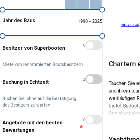
Jahr des Baus
1990 - 2025
viravira.co
0
Besitzer von Superbooten
Chartern 
Miete von renommierten Bootsbesitzern
2
Buchung in Echtzeit
Tauchen Sie ei
und ihrem tour
weitläufigen 
Buchen Sie, ohne auf die Bestätigung
des Besitzers zu warten
bietet Südost
Anziehungskraf
0
Angebote mit den besten
Segeln in Südo
Bewertungen
auf sonnenver
Yachttype