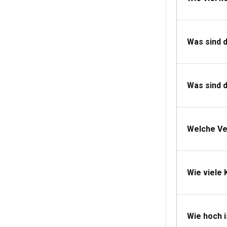
Es wird dringen
vorschriften be
Soll ich in S
Was sind 
Das Mieten eine
Navigation, re
entspannter.
Was sind d
Welche Lizenz
Für das Führen 
Welche Ve
Heimatlandes de
örtlichen Behö
Was sollte m
Wie viele 
Zum Packen für 
formelle Kleidu
die es wert sin
Wie hoch i