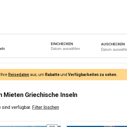
EINCHECKEN
AUSCHECKEN
 Ihre
Reisedaten
aus, um
Rabatte
und
Verfügbarkeiten zu sehen.
 Mieten Griechische Inseln
e
sind verfügbar.
Filter löschen