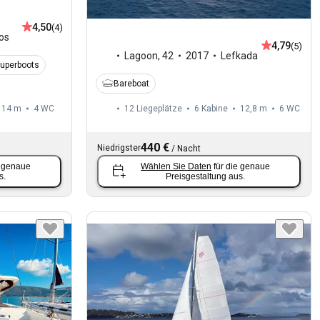
4,50
(4)
os
4,79
(5)
Lagoon
,
42
2017
Lefkada
Superboots
Bareboat
14 m
4
WC
12 Liegeplätze
6 Kabine
12,8 m
6
WC
440 €
Niedrigster
/
Nacht
e genaue
Wählen Sie Daten
für die genaue
s.
Preisgestaltung aus.