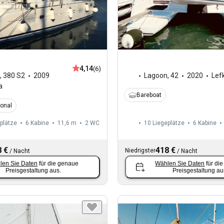
4,14
(6)
,
380 S2
2009
Lagoon
,
42
2020
Lef
a
Bareboat
ional
plätze
6 Kabine
11,6 m
2
WC
10 Liegeplätze
6 Kabine
 €
418 €
Niedrigster
/
Nacht
/
Nacht
len Sie Daten
für die genaue
Wählen Sie Daten
für di
Preisgestaltung aus.
Preisgestaltung au