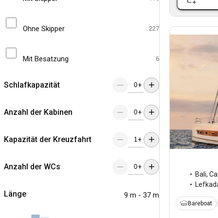
Ohne Skipper
227
Mit Besatzung
6
Schlafkapazität
+
Anzahl der Kabinen
+
Kapazität der Kreuzfahrt
+
Anzahl der WCs
+
Bali
,
Ca
Lefkad
Länge
9 m - 37 m
Bareboat