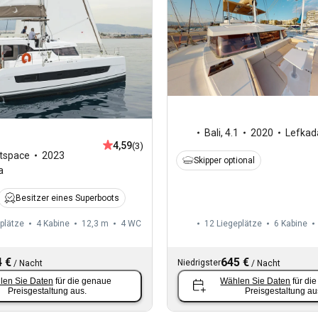
Bali
,
4.1
2020
Lefkad
4,59
(3)
tspace
2023
Skipper optional
a
Besitzer eines Superboots
plätze
4 Kabine
12,3 m
4
WC
12 Liegeplätze
6 Kabine
 €
645 €
Niedrigster
/
Nacht
/
Nacht
len Sie Daten
für die genaue
Wählen Sie Daten
für di
Preisgestaltung aus.
Preisgestaltung au