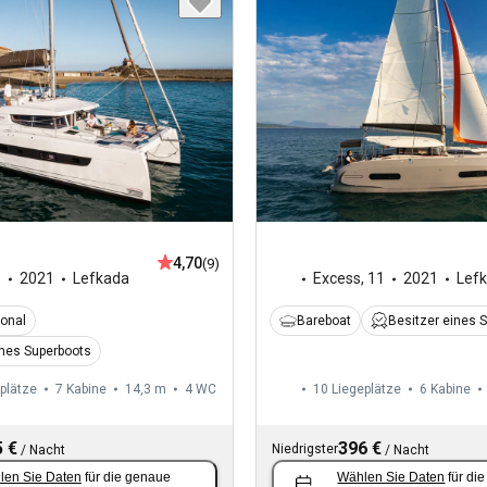
4,70
(9)
6
2021
Lefkada
Excess
,
11
2021
Lef
ional
Bareboat
Besitzer eines 
ines Superboots
plätze
7 Kabine
14,3 m
4
WC
10 Liegeplätze
6 Kabine
 €
396 €
Niedrigster
/
Nacht
/
Nacht
len Sie Daten
für die genaue
Wählen Sie Daten
für di