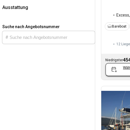
Ausstattung
Excess
Bareboat
Suche nach Angebotsnummer
12 Liege
454
Niedrigster
Wäh