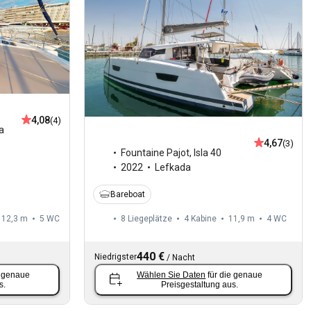
4,08
(4)
a
4,67
(3)
Fountaine Pajot
,
Isla 40
2022
Lefkada
Bareboat
12,3 m
5
WC
8 Liegeplätze
4 Kabine
11,9 m
4
WC
440 €
Niedrigster
/
Nacht
e genaue
Wählen Sie Daten
für die genaue
s.
Preisgestaltung aus.