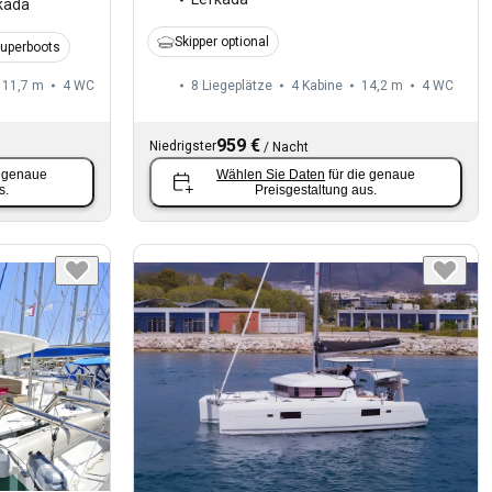
kada
Skipper optional
Superboots
11,7 m
4
WC
8 Liegeplätze
4 Kabine
14,2 m
4
WC
959 €
Niedrigster
/
Nacht
e genaue
Wählen Sie Daten
für die genaue
s.
Preisgestaltung aus.