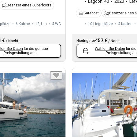
Lagoon
,
40
2020
Lef
Besitzer eines Superboots
Bareboat
Besitzer eines 
plätze
6 Kabine
12,1 m
4
WC
10 Liegeplätze
4 Kabine
 €
457 €
Niedrigster
/
Nacht
/
Nacht
len Sie Daten
für die genaue
Wählen Sie Daten
für di
Preisgestaltung aus.
Preisgestaltung au