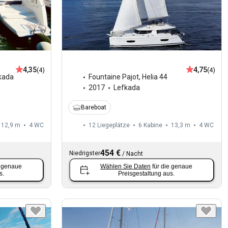
4,35
4,75
(4)
(4)
kada
Fountaine Pajot
,
Helia 44
2017
Lefkada
Bareboat
12,9 m
4
WC
12 Liegeplätze
6 Kabine
13,3 m
4
WC
454 €
Niedrigster
/
Nacht
e genaue
Wählen Sie Daten
für die genaue
s.
Preisgestaltung aus.