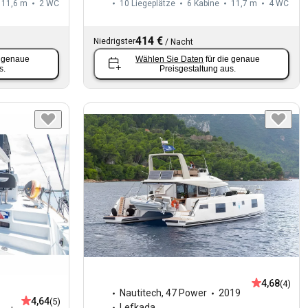
11,6 m
2
WC
10 Liegeplätze
6 Kabine
11,7 m
4
WC
414 €
Niedrigster
/
Nacht
e genaue
Wählen Sie Daten
für die genaue
s.
Preisgestaltung aus.
4,68
(4)
Nautitech
,
47 Power
2019
4,64
(5)
Lefkada