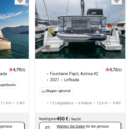
4,79
4,72
(5)
(6)
kada
Fountaine Pajot
,
Astrea 42
2021
Lefkada
Superboots
Skipper optional
11,4 m
2
WC
12 Liegeplätze
6 Kabine
12,6 m
4
WC
450 €
Niedrigster
/
Nacht
e genaue
Wählen Sie Daten
für die genaue