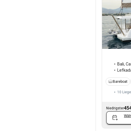
Bali
,
Ca
Lefkad
Bareboat
10 Liege
454
Niedrigster
Wäh