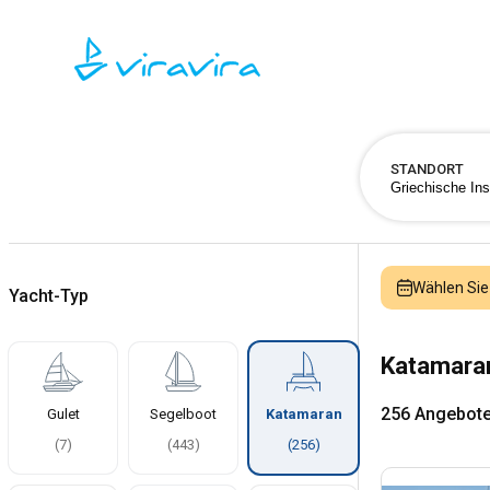
STANDORT
Wählen Sie
Yacht-Typ
Katamaran
256 Angebot
Gulet
Segelboot
Katamaran
(
7
)
(
443
)
(
256
)