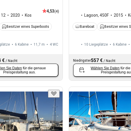
4,53
(4)
,
12
2020
Kos
Lagoon
,
450F
2015
K
Besitzer eines Superboots
Bareboat
Besitzer eines 
plätze
6 Kabine
11,7 m
4
WC
10 Liegeplätze
6 Kabine
 €
557 €
Niedrigster
/
Nacht
/
Nacht
len Sie Daten
für die genaue
Wählen Sie Daten
für di
Preisgestaltung aus.
Preisgestaltung au