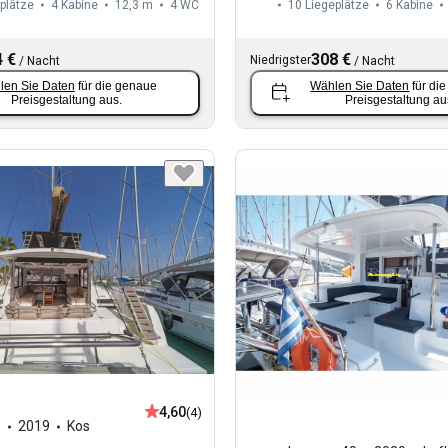
plätze
4 Kabine
12,3 m
4
WC
10 Liegeplätze
6 Kabine
 €
308 €
Niedrigster
/
Nacht
/
Nacht
len Sie Daten
für die genaue
Wählen Sie Daten
für di
Preisgestaltung aus.
Preisgestaltung au
4,60
(4)
1
2019
Kos