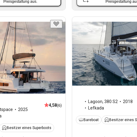
Preisgestaltung aus.
Preisgestaltung au
Lagoon
,
380 S2
2018
4,58
(6)
Lefkada
tspace
2025
a
Bareboat
Besitzer eines 
Besitzer eines Superboots