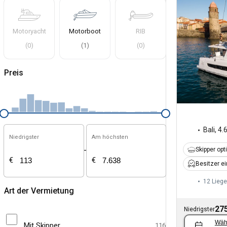
Motoryacht
Motorboot
RIB
(
0
)
(
1
)
(
0
)
Preis
Bali
,
4.
Niedrigster
Am höchsten
-
Skipper opt
€
€
Besitzer e
12 Liege
Art der Vermietung
275
Niedrigster
Wäh
Mit Skipper
116