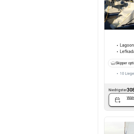
Lagoon
Lefkad
Skipper opt
10 Liege
308
Niedrigster
Wäh