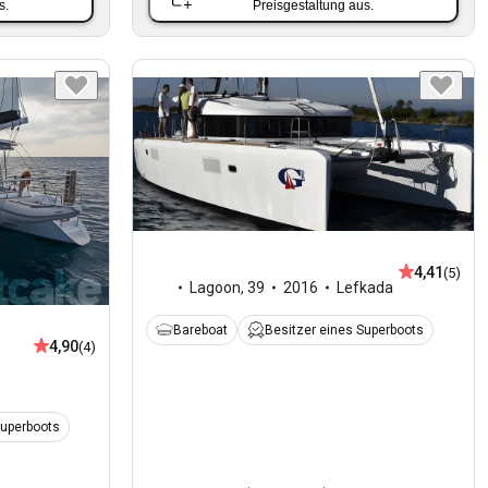
s.
Preisgestaltung aus.
4,41
(5)
Lagoon
,
39
2016
Lefkada
Bareboat
Besitzer eines Superboots
4,90
(4)
Superboots