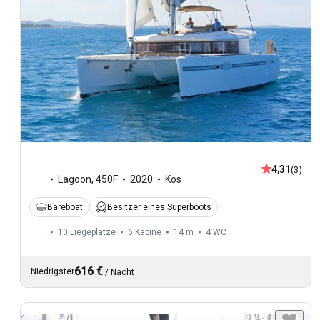
4,31
(3)
Lagoon
,
450F
2020
Kos
Bareboat
Besitzer eines Superboots
10 Liegeplätze
6 Kabine
14 m
4
WC
616 €
Niedrigster
/
Nacht