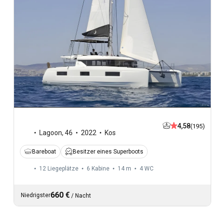
4,58
(195)
Lagoon
,
46
2022
Kos
Bareboat
Besitzer eines Superboots
12 Liegeplätze
6 Kabine
14 m
4
WC
660 €
Niedrigster
/
Nacht