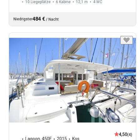
10 Liegeplätze
6 Kabine
12,1 m
4
WC
484 €
Niedrigster
/
Nacht
4,50
(4)
Lagoon
,
450F
2015
Kos