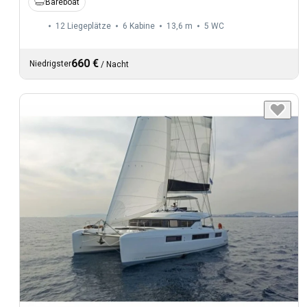
Bareboat
12 Liegeplätze
6 Kabine
13,6 m
5
WC
660 €
Niedrigster
/
Nacht