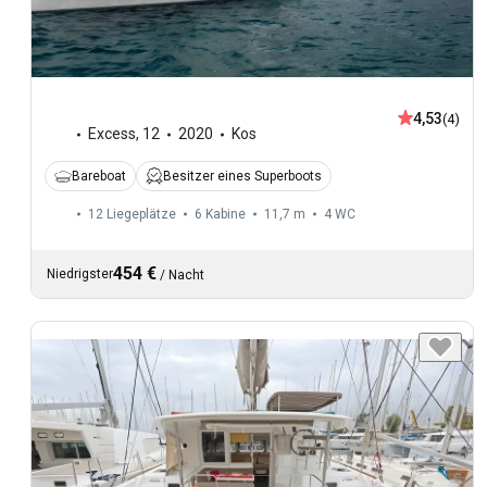
4,53
(4)
Excess
,
12
2020
Kos
Bareboat
Besitzer eines Superboots
12 Liegeplätze
6 Kabine
11,7 m
4
WC
454 €
Niedrigster
/
Nacht