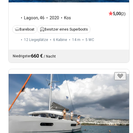
5,00
(2)
Lagoon
,
46
2020
Kos
Bareboat
Besitzer eines Superboots
12 Liegeplätze
6 Kabine
14 m
5
WC
660 €
Niedrigster
/
Nacht