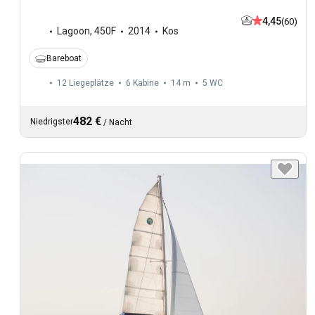
4,45
(60)
Lagoon
,
450F
2014
Kos
Bareboat
12 Liegeplätze
6 Kabine
14 m
5
WC
482 €
Niedrigster
/
Nacht