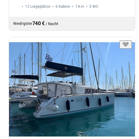
12 Liegeplätze
6 Kabine
14 m
5
WC
740 €
Niedrigster
/
Nacht