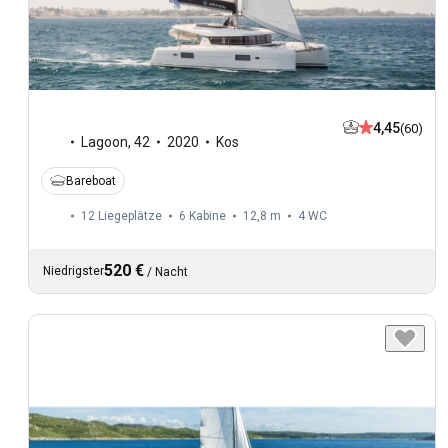
4,45
(60)
Lagoon
,
42
2020
Kos
Bareboat
12 Liegeplätze
6 Kabine
12,8 m
4
WC
520 €
Niedrigster
/
Nacht