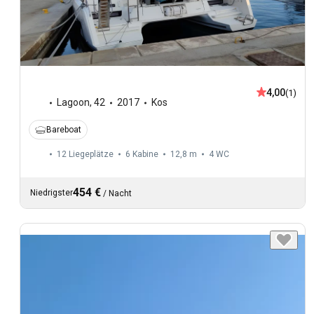
4,00
(1)
Lagoon
,
42
2017
Kos
Bareboat
12 Liegeplätze
6 Kabine
12,8 m
4
WC
454 €
Niedrigster
/
Nacht