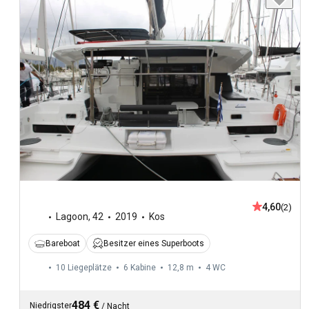
4,60
(2)
Lagoon
,
42
2019
Kos
Bareboat
Besitzer eines Superboots
10 Liegeplätze
6 Kabine
12,8 m
4
WC
484 €
Niedrigster
/
Nacht