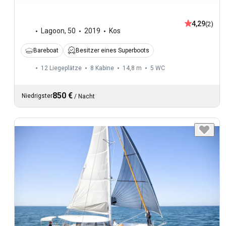
4,29
(2)
Lagoon
,
50
2019
Kos
Bareboat
Besitzer eines Superboots
12 Liegeplätze
8 Kabine
14,8 m
5
WC
850 €
Niedrigster
/
Nacht