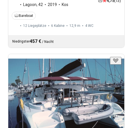
4,75
(13)
Lagoon
,
42
2019
Kos
Bareboat
12 Liegeplätze
6 Kabine
12,9 m
4
WC
457 €
Niedrigster
/
Nacht