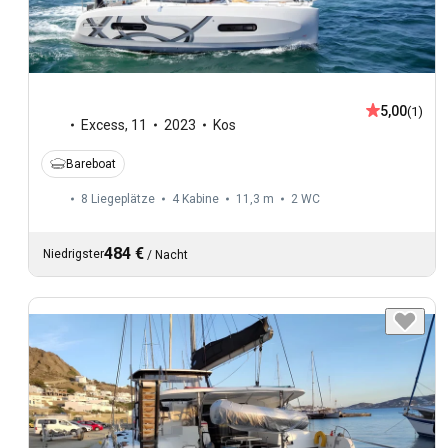
5,00
(1)
Excess
,
11
2023
Kos
Bareboat
8 Liegeplätze
4 Kabine
11,3 m
2
WC
484 €
Niedrigster
/
Nacht