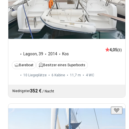
4,05
(3)
Lagoon
,
39
2014
Kos
Bareboat
Besitzer eines Superboots
10 Liegeplätze
6 Kabine
11,7 m
4
WC
352 €
Niedrigster
/
Nacht