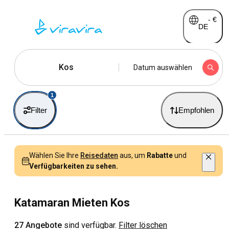
-
€
DE
Kos
Datum auswählen
1
Filter
Empfohlen
Wählen Sie Ihre
Reisedaten
aus, um
Rabatte
und
Verfügbarkeiten zu sehen.
Katamaran Mieten Kos
27 Angebote
sind verfügbar.
Filter löschen