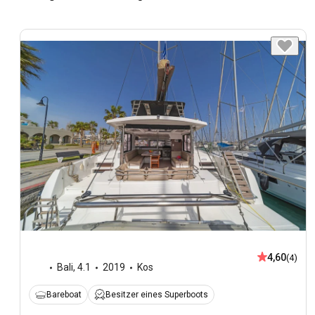
4,60
(4)
Bali
,
4.1
2019
Kos
Bareboat
Besitzer eines Superboots