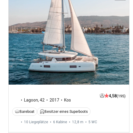
4,58
(195)
Lagoon
,
42
2017
Kos
Bareboat
Besitzer eines Superboots
10 Liegeplätze
6 Kabine
12,8 m
5
WC