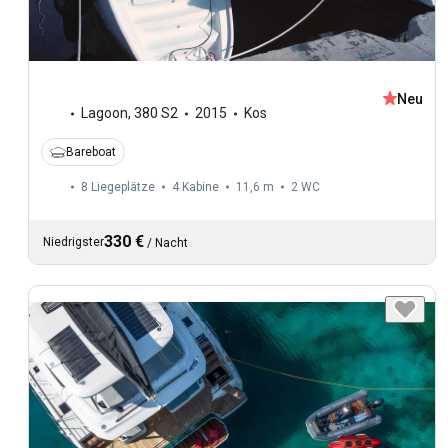
Neu
Lagoon
,
380 S2
2015
Kos
Bareboat
8 Liegeplätze
4 Kabine
11,6 m
2
WC
330 €
Niedrigster
/
Nacht