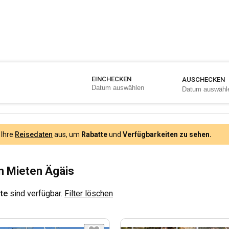
EINCHECKEN
AUSCHECKEN
 Ihre
Reisedaten
aus, um
Rabatte
und
Verfügbarkeiten zu sehen.
n Mieten Ägäis
te
sind verfügbar.
Filter löschen