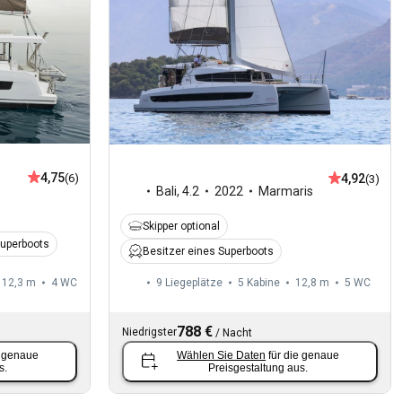
4,75
4,92
(6)
(3)
Bali
,
4.2
2022
Marmaris
Skipper optional
Superboots
Besitzer eines Superboots
12,3 m
4
WC
9 Liegeplätze
5 Kabine
12,8 m
5
WC
788 €
Niedrigster
/
Nacht
e genaue
Wählen Sie Daten
für die genaue
s.
Preisgestaltung aus.