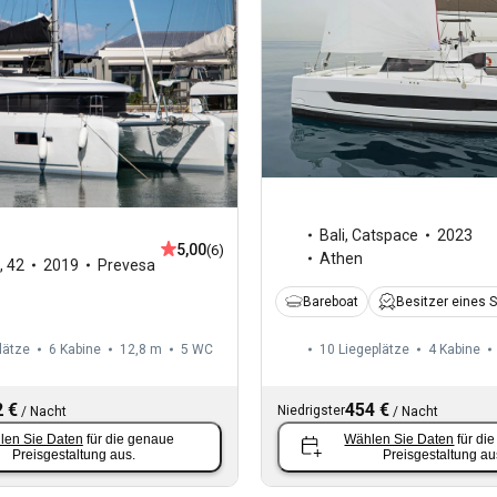
Bali
,
Catspace
2023
5,00
(6)
Athen
,
42
2019
Prevesa
Bareboat
Besitzer eines 
lätze
6 Kabine
12,8 m
5
WC
10 Liegeplätze
4 Kabine
 €
454 €
Niedrigster
/
Nacht
/
Nacht
len Sie Daten
für die genaue
Wählen Sie Daten
für di
Preisgestaltung aus.
Preisgestaltung au