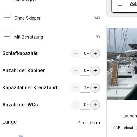
Wäh
Ohne Skipper
943
Mit Besatzung
83
Schlafkapazität
+
Anzahl der Kabinen
+
Kapazität der Kreuzfahrt
+
Anzahl der WCs
+
Lagoon
Länge
4 m - 56 m
Bareboat