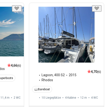
4,66
(6)
dos
4,70
(6)
Lagoon
,
400 S2
2015
Superboots
Rhodos
Bareboat
11,4 m
2
WC
10 Liegeplätze
4 Kabine
12 m
4
WC