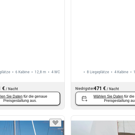
plätze
6 Kabine
12,8 m
4
WC
8 Liegeplätze
4 Kabine
 €
471 €
Niedrigster
/
Nacht
/
Nacht
len Sie Daten
für die genaue
Wählen Sie Daten
für di
Preisgestaltung aus.
Preisgestaltung au