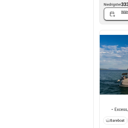
333
Niedrigster
Wäh
Excess
Bareboat