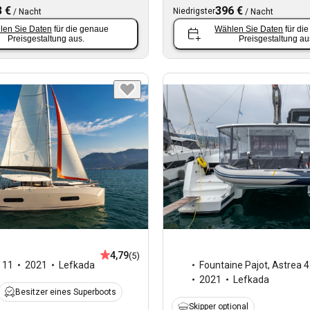
 €
396 €
Niedrigster
/
Nacht
/
Nacht
len Sie Daten
für die genaue
Wählen Sie Daten
für di
Preisgestaltung aus.
Preisgestaltung au
4,79
(5)
,
11
2021
Lefkada
Fountaine Pajot
,
Astrea 4
2021
Lefkada
Besitzer eines Superboots
Skipper optional