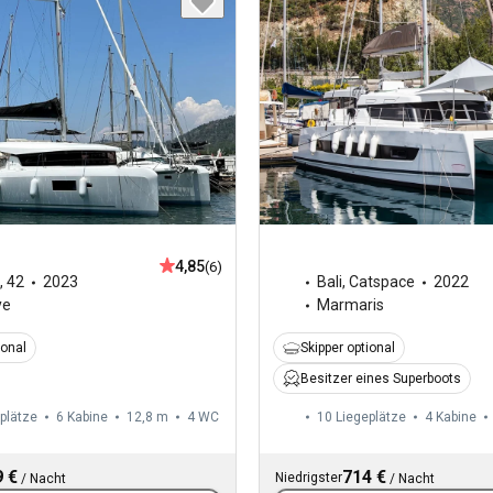
4,85
(6)
,
42
2023
Bali
,
Catspace
2022
ye
Marmaris
ional
Skipper optional
Besitzer eines Superboots
plätze
6 Kabine
12,8 m
4
WC
10 Liegeplätze
4 Kabine
 €
714 €
Niedrigster
/
Nacht
/
Nacht