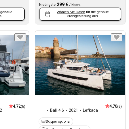
299 €
Niedrigster
/
Nacht
e genaue
Wählen Sie Daten
für die genaue
s.
Preisgestaltung aus.
4,72
4,70
(6)
(9)
2
Bali
,
4.6
2021
Lefkada
Skipper optional