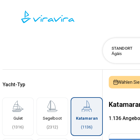
STANDORT
Wählen Sie
Yacht-Typ
Katamara
1.136 Angebo
Gulet
Segelboot
Katamaran
(
1316
)
(
2312
)
(
1136
)