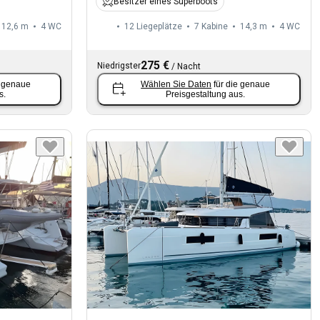
Besitzer eines Superboots
12,6 m
4
WC
12 Liegeplätze
7 Kabine
14,3 m
4
WC
275 €
Niedrigster
/
Nacht
e genaue
Wählen Sie Daten
für die genaue
s.
Preisgestaltung aus.