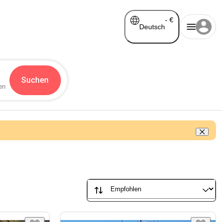
-
€
Deutsch
Suchen