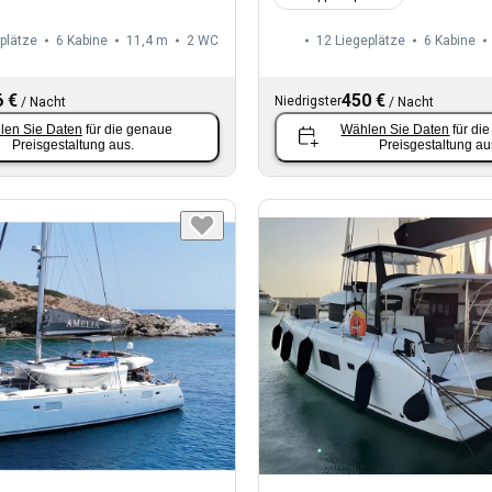
plätze
6 Kabine
11,4 m
2
WC
12 Liegeplätze
6 Kabine
 €
450 €
Niedrigster
/
Nacht
/
Nacht
len Sie Daten
für die genaue
Wählen Sie Daten
für di
Preisgestaltung aus.
Preisgestaltung au