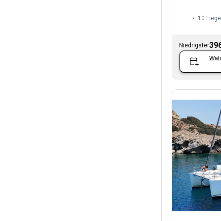
10 Liege
396
Niedrigster
Wäh