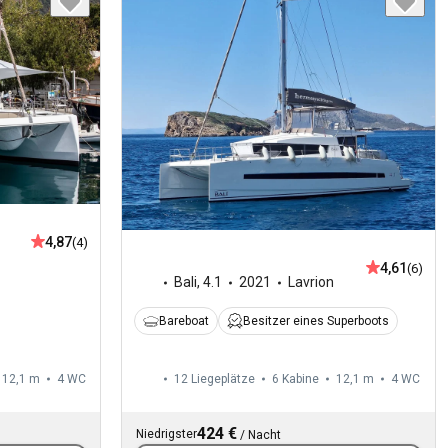
4,87
(4)
4,61
(6)
Bali
,
4.1
2021
Lavrion
Bareboat
Besitzer eines Superboots
12,1 m
4
WC
12 Liegeplätze
6 Kabine
12,1 m
4
WC
424 €
Niedrigster
/
Nacht