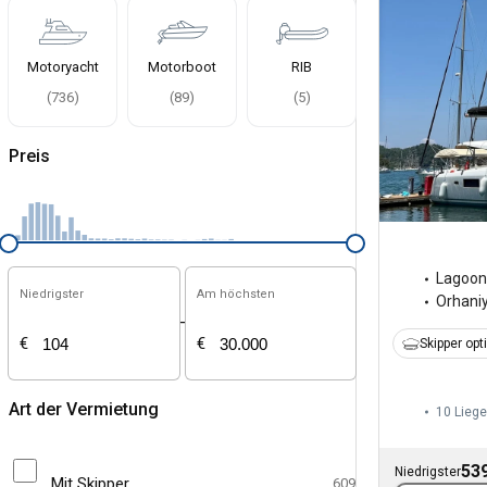
Motoryacht
Motorboot
RIB
(
736
)
(
89
)
(
5
)
Preis
Lagoon
Niedrigster
Am höchsten
Orhani
-
€
€
Skipper opt
Art der Vermietung
10 Liege
539
Niedrigster
Mit Skipper
609