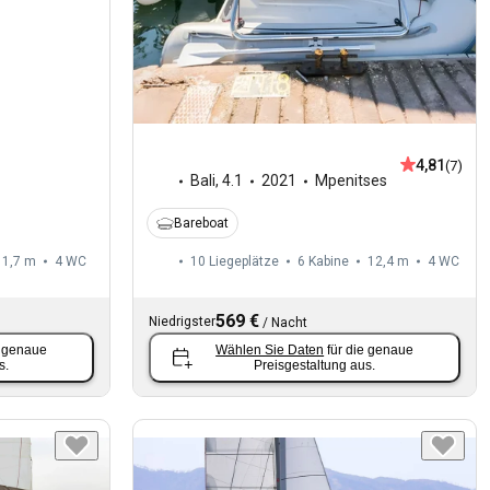
4,81
(7)
Bali
,
4.1
2021
Mpenitses
Bareboat
11,7 m
4
WC
10 Liegeplätze
6 Kabine
12,4 m
4
WC
569 €
Niedrigster
/
Nacht
e genaue
Wählen Sie Daten
für die genaue
s.
Preisgestaltung aus.