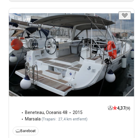
4,37
(9)
Beneteau
,
Oceanis 48
2015
Marsala
(
Trapani : 27,4 km entfernt
)
Bareboat