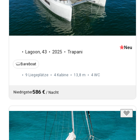
Neu
Lagoon
,
43
2025
Trapani
Bareboat
9 Liegeplätze
4 Kabine
13,8 m
4
WC
586 €
Niedrigster
/
Nacht