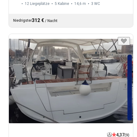
12 Liegeplätze
5 Kabine
14,6 m
3
WC
312 €
Niedrigster
/
Nacht
4,37
(9)