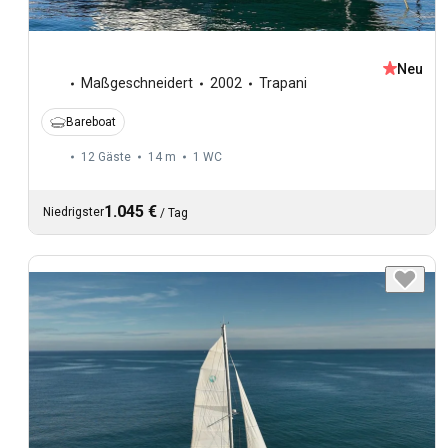
Neu
Maßgeschneidert
2002
Trapani
Bareboat
12 Gäste
14 m
1
WC
1.045 €
Niedrigster
/
Tag