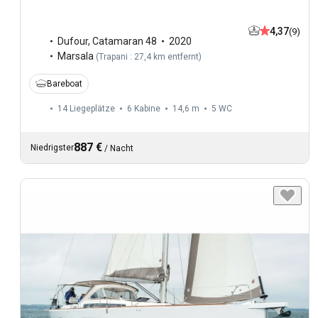
4,37
(9)
Dufour
,
Catamaran 48
2020
Marsala
(
Trapani : 27,4 km entfernt
)
Bareboat
14 Liegeplätze
6 Kabine
14,6 m
5
WC
887 €
Niedrigster
/
Nacht