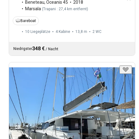
Beneteau
,
Oceanis 45
2018
Marsala
(
Trapani : 27,4 km entfernt
)
Bareboat
10 Liegeplätze
4 Kabine
13,8 m
2
WC
348 €
Niedrigster
/
Nacht