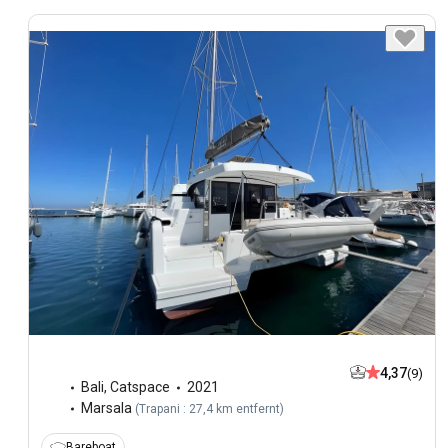
4,37
(9)
Bali
,
Catspace
2021
Marsala
(
Trapani : 27,4 km entfernt
)
Bareboat