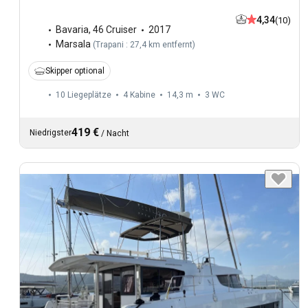
4,34
(10)
Bavaria
,
46 Cruiser
2017
Marsala
(
Trapani : 27,4 km entfernt
)
Skipper optional
10 Liegeplätze
4 Kabine
14,3 m
3
WC
419 €
Niedrigster
/
Nacht