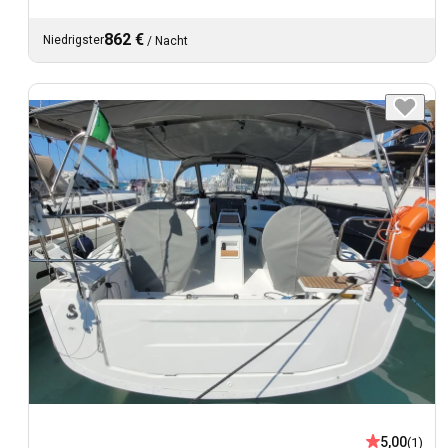
862 €
Niedrigster
/
Nacht
5,00
(1)