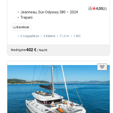
4,00
(2)
Jeanneau
,
Sun Odyssey 380
2024
Trapani
Bareboat
6 Liegeplätze
3 Kabine
11,2 m
1
WC
402 €
Niedrigster
/
Nacht