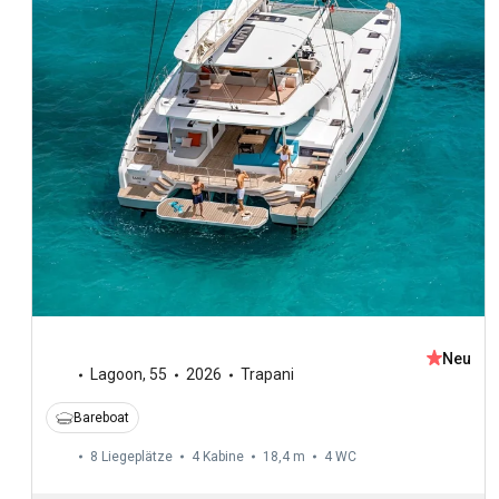
Neu
Lagoon
,
55
2026
Trapani
Bareboat
8 Liegeplätze
4 Kabine
18,4 m
4
WC