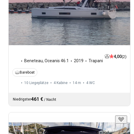
4,00
(2)
Beneteau
,
Oceanis 46.1
2019
Trapani
Bareboat
10 Liegeplätze
4 Kabine
14 m
4
WC
461 €
Niedrigster
/
Nacht