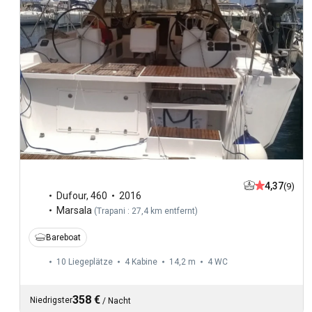
4,37
(9)
Dufour
,
460
2016
Marsala
(
Trapani : 27,4 km entfernt
)
Bareboat
10 Liegeplätze
4 Kabine
14,2 m
4
WC
358 €
Niedrigster
/
Nacht