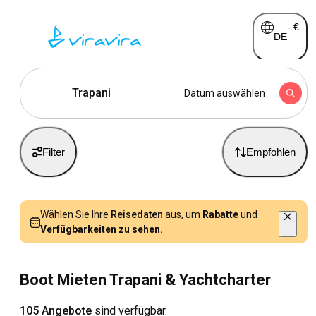
-
€
DE
Trapani
Datum auswählen
Filter
Empfohlen
Wählen Sie Ihre
Reisedaten
aus, um
Rabatte
und
Verfügbarkeiten zu sehen.
Boot Mieten Trapani & Yachtcharter
105 Angebote
sind verfügbar.