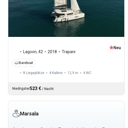
Neu
Lagoon
,
42
2018
Trapani
Bareboat
8 Liegeplätze
4 Kabine
12,9 m
4
WC
523 €
Niedrigster
/
Nacht
Marsala