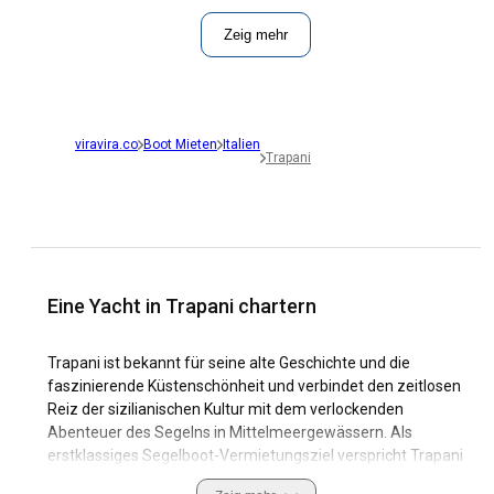
Zeig mehr
viravira.co
Boot Mieten
Italien
Trapani
Eine Yacht in Trapani chartern
Trapani ist bekannt für seine alte Geschichte und die
faszinierende Küstenschönheit und verbindet den zeitlosen
Reiz der sizilianischen Kultur mit dem verlockenden
Abenteuer des Segelns in Mittelmeergewässern. Als
erstklassiges Segelboot-Vermietungsziel verspricht Trapani
malerische Landschaften, abwechslungsreiche