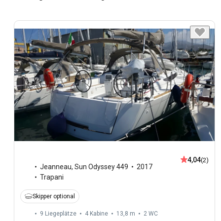
4,04
(2)
Jeanneau
,
Sun Odyssey 449
2017
Trapani
Skipper optional
9 Liegeplätze
4 Kabine
13,8 m
2
WC