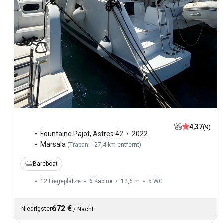
4,37
(9)
Fountaine Pajot
,
Astrea 42
2022
Marsala
(
Trapani : 27,4 km entfernt
)
Bareboat
12 Liegeplätze
6 Kabine
12,6 m
5
WC
672 €
Niedrigster
/
Nacht