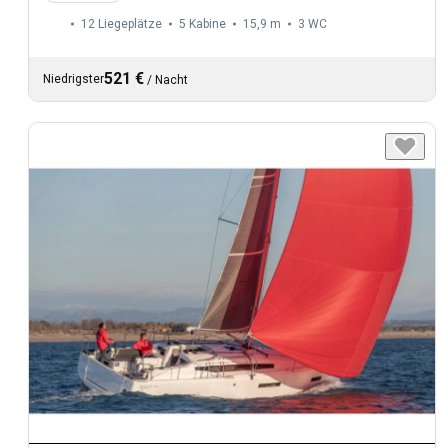
12 Liegeplätze
5 Kabine
15,9 m
3
WC
521 €
Niedrigster
/
Nacht