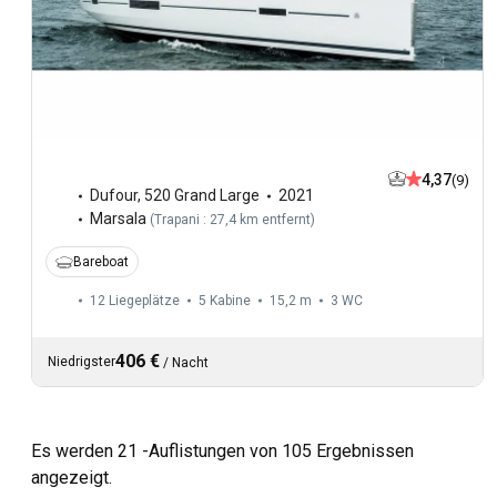
4,37
(9)
Dufour
,
520 Grand Large
2021
Marsala
(
Trapani : 27,4 km entfernt
)
Bareboat
12 Liegeplätze
5 Kabine
15,2 m
3
WC
406 €
Niedrigster
/
Nacht
Es werden 21 -Auflistungen von 105 Ergebnissen
angezeigt.