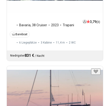
3,79
(3)
Bavaria
,
38 Cruiser
2023
Trapani
Bareboat
6 Liegeplätze
3 Kabine
11,4 m
2
WC
831 €
Niedrigster
/
Nacht