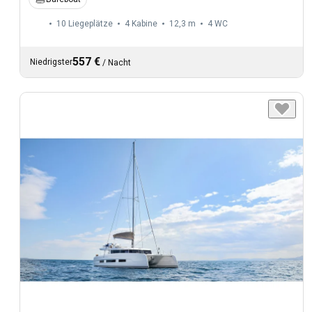
10 Liegeplätze
4 Kabine
12,3 m
4
WC
557 €
Niedrigster
/
Nacht