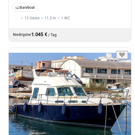
Bareboat
12 Gäste
11,5 m
1
WC
1.045 €
Niedrigster
/
Tag