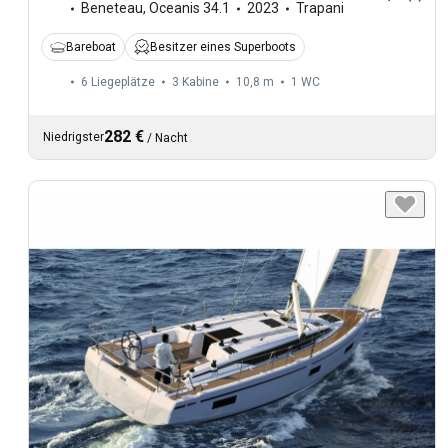
Beneteau
,
Oceanis 34.1
2023
Trapani
Bareboat
Besitzer eines Superboots
6 Liegeplätze
3 Kabine
10,8 m
1
WC
282 €
Niedrigster
/
Nacht