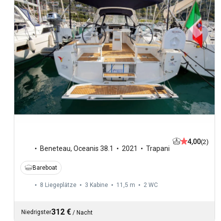
4,00
(2)
Beneteau
,
Oceanis 38.1
2021
Trapani
Bareboat
8 Liegeplätze
3 Kabine
11,5 m
2
WC
312 €
Niedrigster
/
Nacht