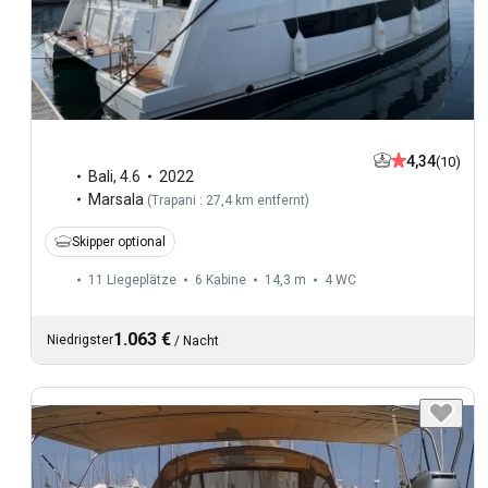
4,34
(10)
Bali
,
4.6
2022
Marsala
(
Trapani : 27,4 km entfernt
)
Skipper optional
11 Liegeplätze
6 Kabine
14,3 m
4
WC
1.063 €
Niedrigster
/
Nacht