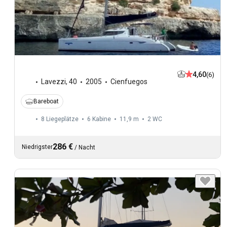
4,60
(6)
Lavezzi
,
40
2005
Cienfuegos
Bareboat
8 Liegeplätze
6 Kabine
11,9 m
2
WC
286 €
Niedrigster
/
Nacht