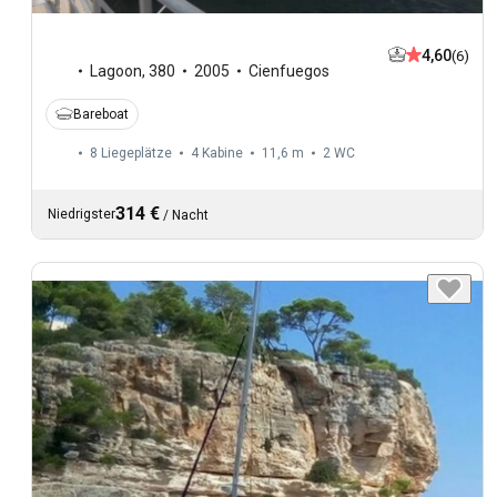
4,60
(6)
Lagoon
,
380
2005
Cienfuegos
Bareboat
8 Liegeplätze
4 Kabine
11,6 m
2
WC
314 €
Niedrigster
/
Nacht