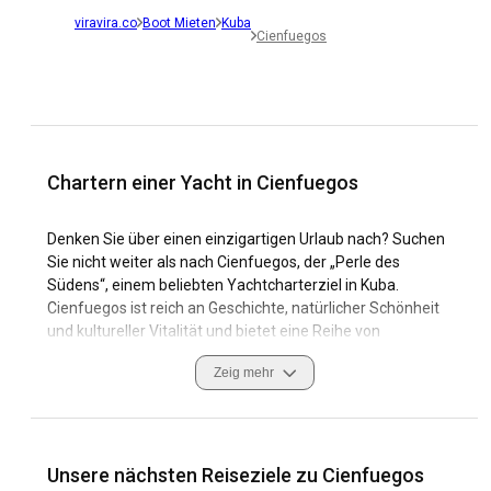
viravira.co
Boot Mieten
Kuba
Cienfuegos
Chartern einer Yacht in Cienfuegos
Denken Sie über einen einzigartigen Urlaub nach? Suchen
Sie nicht weiter als nach Cienfuegos, der „Perle des
Südens“, einem beliebten Yachtcharterziel in Kuba.
Cienfuegos ist reich an Geschichte, natürlicher Schönheit
und kultureller Vitalität und bietet eine Reihe von
Erlebnissen für Reisende und Segelbegeisterte. Von der
Zeig mehr
zum UNESCO-Weltkulturerbe gehörenden Altstadt bis hin
zur Ruhe der Bucht von Cienfuegos finden Sie alles.
Die Gewässer von Cienfuegos bieten eine Fülle an
maritimen Möglichkeiten. Mit über 90 Meilen schiffbaren
Unsere nächsten Reiseziele zu Cienfuegos