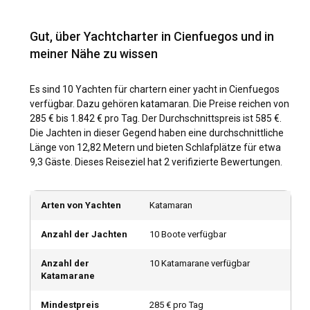
Wie komme ich nach Cienfuegos?
Gut, über Yachtcharter in Cienfuegos und in
Dank zahlreicher Möglichkeiten ist es ein Kinderspiel,
meiner Nähe zu wissen
Cienfuegos zu erreichen. Während Direktflüge von den
großen Flughäfen zum Flughafen Jaime González in
Cienfuegos angeboten werden, bevorzugen
Es sind 10 Yachten für chartern einer yacht in Cienfuegos
abenteuerlustige Reisende möglicherweise die malerische
verfügbar. Dazu gehören katamaran. Die Preise reichen von
Landroute, die durch zahlreiche charmante Städte führt
285 € bis 1.842 € pro Tag. Der Durchschnittspreis ist 585 €.
und dabei einen Eindruck von der kubanischen Kultur erhält.
Die Jachten in dieser Gegend haben eine durchschnittliche
Bootsverleih in Cienfuegos bietet auch Reisen aus anderen
Länge von 12,82 Metern und bieten Schlafplätze für etwa
kubanischen Städten an.
9,3 Gäste. Dieses Reiseziel hat 2 verifizierte Bewertungen.
Was sind die beliebtesten Reiseziele und Routen
Arten von Yachten
Katamaran
für Yachtcharter in Cienfuegos?
Von Cienfuegos aus haben Segelbegeisterte eine Fülle von
Anzahl der Jachten
10 Boote verfügbar
Möglichkeiten. Zu den beliebten Zielen gehören die
Guanaroca-Lagune, die sich ideal zur Vogelbeobachtung
Anzahl der
10 Katamarane verfügbar
eignet, Cayo Loco und seine ruhigen Strände sowie die
Katamarane
historische Stadt Trinidad. Ganz zu schweigen davon, dass
von Cienfuegos aus auch eine Segeltour zur Nachbarinsel
Mindestpreis
285 € pro Tag