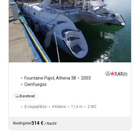
3,63
(2)
Fountaine Pajot
,
Athena 38
2003
Cienfuegos
Bareboat
8 Liegeplätze
4 Kabine
11,6 m
2
WC
314 €
Niedrigster
/
Nacht