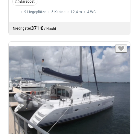
Bareboat
9 Liegeplätze
5 Kabine
12,4 m
4
WC
371 €
Niedrigster
/
Nacht