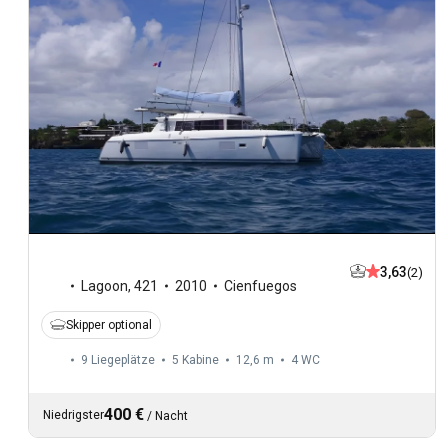
3,63
(2)
Lagoon
,
421
2010
Cienfuegos
Skipper optional
9 Liegeplätze
5 Kabine
12,6 m
4
WC
400 €
Niedrigster
/
Nacht