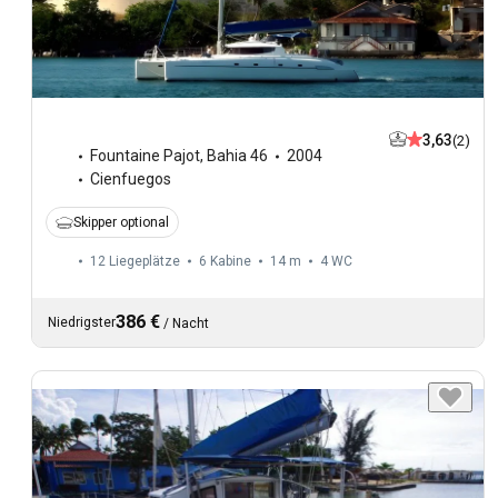
3,63
(2)
Fountaine Pajot
,
Bahia 46
2004
Cienfuegos
Skipper optional
12 Liegeplätze
6 Kabine
14 m
4
WC
386 €
Niedrigster
/
Nacht