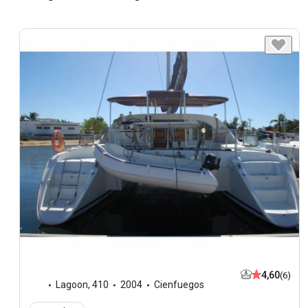
4,60
(6)
Lagoon
,
410
2004
Cienfuegos