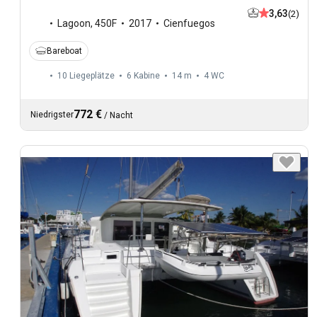
3,63
(2)
Lagoon
,
450F
2017
Cienfuegos
Bareboat
10 Liegeplätze
6 Kabine
14 m
4
WC
772 €
Niedrigster
/
Nacht