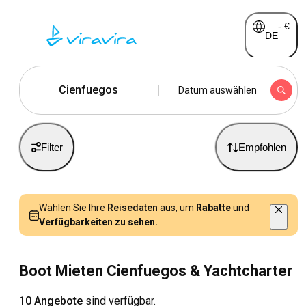
-
€
DE
Cienfuegos
Datum auswählen
Filter
Empfohlen
Wählen Sie Ihre
Reisedaten
aus, um
Rabatte
und
Verfügbarkeiten zu sehen.
Boot Mieten Cienfuegos & Yachtcharter
10 Angebote
sind verfügbar.