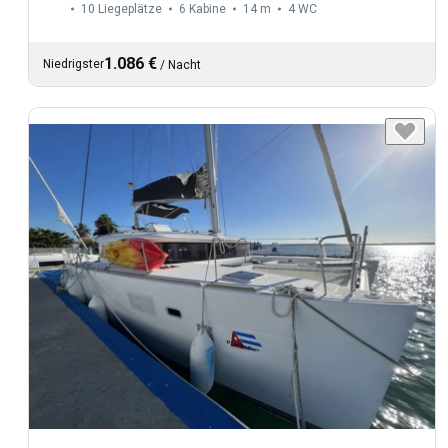
10 Liegeplätze
6 Kabine
14 m
4
WC
1.086 €
Niedrigster
/
Nacht