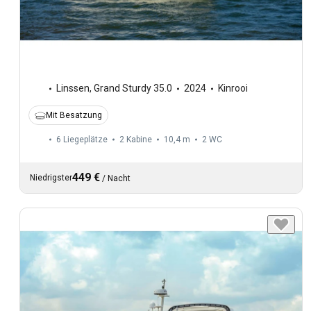
Linssen
,
Grand Sturdy 35.0
2024
Kinrooi
Mit Besatzung
6 Liegeplätze
2 Kabine
10,4 m
2
WC
449 €
Niedrigster
/
Nacht