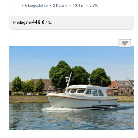
6 Liegeplätze
2 Kabine
10,4 m
2
WC
449 €
Niedrigster
/
Nacht