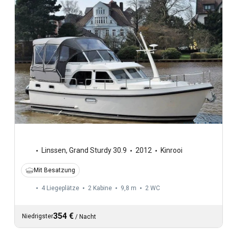
Linssen
,
Grand Sturdy 30.9
2012
Kinrooi
Mit Besatzung
4 Liegeplätze
2 Kabine
9,8 m
2
WC
354 €
Niedrigster
/
Nacht