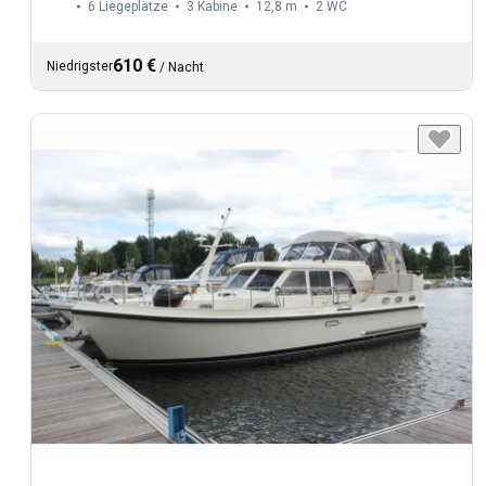
6 Liegeplätze
3 Kabine
12,8 m
2
WC
610 €
Niedrigster
/
Nacht