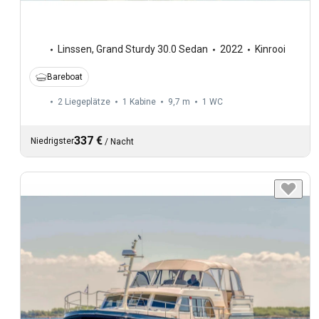
Linssen
,
Grand Sturdy 30.0 Sedan
2022
Kinrooi
Bareboat
2 Liegeplätze
1 Kabine
9,7 m
1
WC
337 €
Niedrigster
/
Nacht