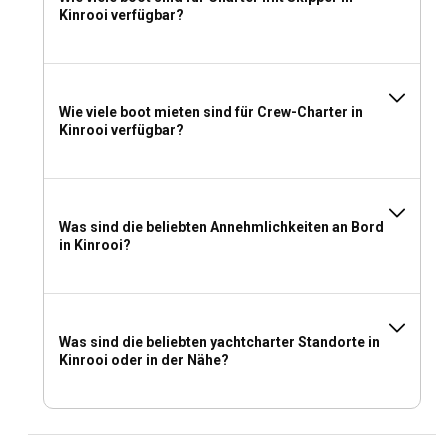
Kinrooi verfügbar?
Was sollte man für einen Yachtcharter in Kinrooi
einpacken?
Wenn Sie in Kinrooi Ihre gecharterte Yacht besteigen,
Wie viele boot mieten sind für Crew-Charter in
müssen Sie klug packen. Mehrschichtige Kleidung,
Kinrooi verfügbar?
strapazierfähiges Schuhwerk, Sonnenschutzausrüstung
und wasserdichte Taschen sind ein Muss. Vergessen Sie
nicht Ihre Badebekleidung, persönliche elektronische
Geräte, Ladegeräte und natürlich eine Kamera, um
Was sind die beliebten Annehmlichkeiten an Bord
wunderbare Ausblicke auf Ihr Segelabenteuer in Kinrooi
in Kinrooi?
einzufangen.
Was sind die beliebten yachtcharter Standorte in
Kinrooi oder in der Nähe?