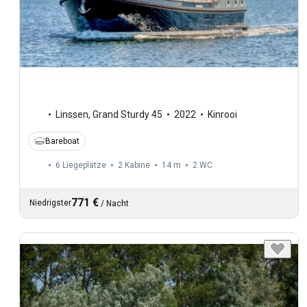
Linssen
,
Grand Sturdy 45
2022
Kinrooi
Bareboat
6 Liegeplätze
2 Kabine
14 m
2
WC
771 €
Niedrigster
/
Nacht