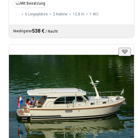
Mit Besatzung
6 Liegeplätze
2 Kabine
12,8 m
1
WC
538 €
Niedrigster
/
Nacht