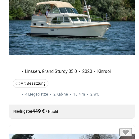
Linssen
,
Grand Sturdy 35.0
2020
Kinrooi
Mit Besatzung
4 Liegeplätze
2 Kabine
10,4 m
2
WC
449 €
Niedrigster
/
Nacht