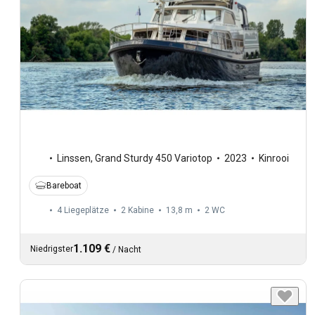
Linssen
,
Grand Sturdy 450 Variotop
2023
Kinrooi
Bareboat
4 Liegeplätze
2 Kabine
13,8 m
2
WC
1.109 €
Niedrigster
/
Nacht