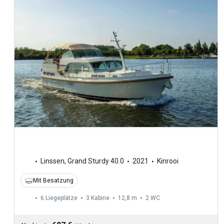
Linssen
,
Grand Sturdy 40.0
2021
Kinrooi
Mit Besatzung
6 Liegeplätze
3 Kabine
12,8 m
2
WC