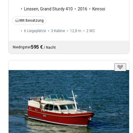
Linssen
,
Grand Sturdy 410
2016
Kinrooi
Mit Besatzung
6 Liegeplätze
3 Kabine
12,8 m
2
WC
595 €
Niedrigster
/
Nacht