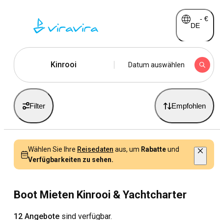
-
€
DE
Kinrooi
Datum auswählen
Filter
Empfohlen
Wählen Sie Ihre
Reisedaten
aus, um
Rabatte
und
Verfügbarkeiten zu sehen.
Boot Mieten Kinrooi & Yachtcharter
12 Angebote
sind verfügbar.