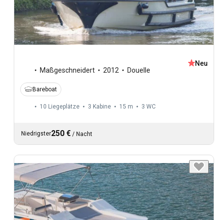
Neu
Maßgeschneidert
2012
Douelle
Bareboat
10 Liegeplätze
3 Kabine
15 m
3
WC
250 €
Niedrigster
/
Nacht