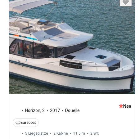
Neu
Horizon
,
2
2017
Douelle
Bareboat
5 Liegeplätze
2 Kabine
11,5 m
2
WC