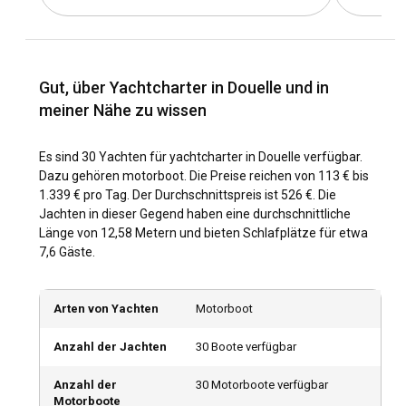
Douelle auch mit dem Zug erreichen, da der Bahnhof
Cahors nur wenige Kilometer entfernt ist.
Was sind die beliebten Ziele und Routen für
Gut, über Yachtcharter in Douelle und in
Yachtcharter in Douelle?
meiner Nähe zu wissen
Was die Routen für Yachtcharter in Douelle betrifft, so
können die Möglichkeiten so vielfältig sein wie Ihre
Es sind 30 Yachten für yachtcharter in Douelle verfügbar.
Vorstellungskraft. Beginnen Sie Ihre Reise in der Marina
Dazu gehören motorboot. Die Preise reichen von 113 € bis
Douelle, einer beliebten Wahl unter Seglern, und segeln Sie
1.339 € pro Tag. Der Durchschnittspreis ist 526 €. Die
flussaufwärts, um die malerische Gemeinde Albas mit ihren
Jachten in dieser Gegend haben eine durchschnittliche
schönen Weinbergen zu erkunden. Eine weitere beliebte
Länge von 12,58 Metern und bieten Schlafplätze für etwa
Route ist die flussabwärts führende Reise nach Cahors, die
7,6 Gäste.
atemberaubende Ausblicke auf die ikonische Valentré-
Brücke und die mittelalterliche Architektur bietet. In Douelle
finden Sie Schönheit und Abenteuer bei jeder Wendung des
Arten von Yachten
Motorboot
Flusses Lot.
Anzahl der Jachten
30 Boote verfügbar
Wann ist die beste Zeit, um eine Yacht in Douelle zu
chartern?
Anzahl der
30 Motorboote verfügbar
Motorboote