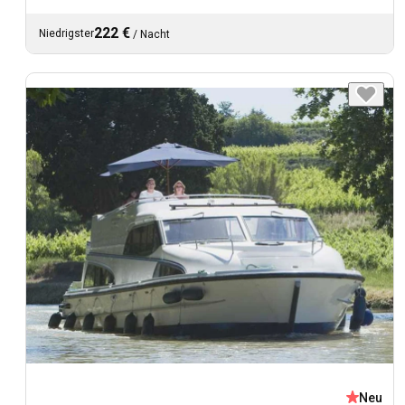
222 €
Niedrigster
/
Nacht
Neu