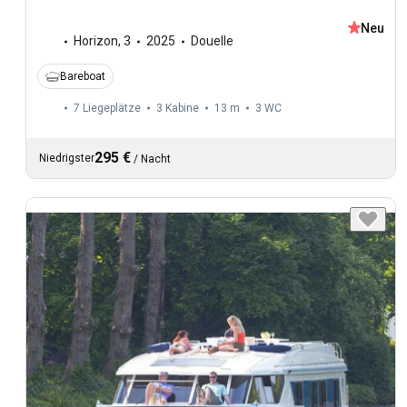
Neu
Horizon
,
3
2025
Douelle
Bareboat
7 Liegeplätze
3 Kabine
13 m
3
WC
295 €
Niedrigster
/
Nacht