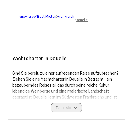
viravira.co
Boot Mieten
Frankreich
Douelle
Yachtcharter in Douelle
Sind Sie bereit, zu einer aufregenden Reise aufzubrechen?
Ziehen Sie eine Yachtcharter in Douelle in Betracht - ein
bezauberndes Reiseziel, das durch seine reiche Kultur,
lebendige Weinberge und eine malerische Landschaft
geprägt ist. Douelle liegt im Südwesten Frankreichs und ist
eine charmante Gemeinde in der Region Okzitanien,
Zeig mehr
bekannt für ihre fesselnde Schönheit und
außergewöhnlichen Segelmöglichkeiten. Bootsmiete in
Douelle bietet Ihnen eine einzigartige Möglichkeit, die
ruhigen Gewässer des Flusses Lot zu erkunden, der sowohl