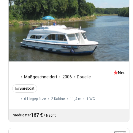
Neu
Maßgeschneidert
2006
Douelle
Bareboat
6 Liegeplätze
2 Kabine
11,4 m
1
WC
167 €
Niedrigster
/
Nacht