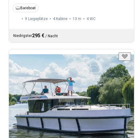
Bareboat
9 Liegeplätze
4 Kabine
13 m
4
WC
295 €
Niedrigster
/
Nacht