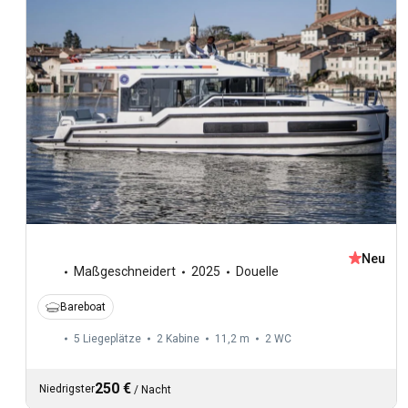
Neu
Maßgeschneidert
2025
Douelle
Bareboat
5 Liegeplätze
2 Kabine
11,2 m
2
WC
250 €
Niedrigster
/
Nacht