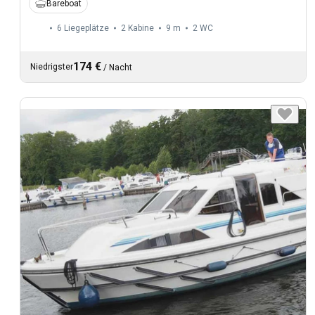
Bareboat
6 Liegeplätze
2 Kabine
9 m
2
WC
174 €
Niedrigster
/
Nacht