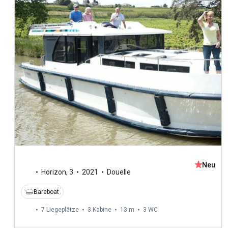
Neu
Horizon
,
3
2021
Douelle
Bareboat
7 Liegeplätze
3 Kabine
13 m
3
WC