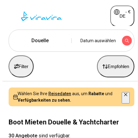
-
€
DE
Douelle
Datum auswählen
Filter
Empfohlen
Wählen Sie Ihre
Reisedaten
aus, um
Rabatte
und
Verfügbarkeiten zu sehen.
Boot Mieten Douelle & Yachtcharter
30 Angebote
sind verfügbar.