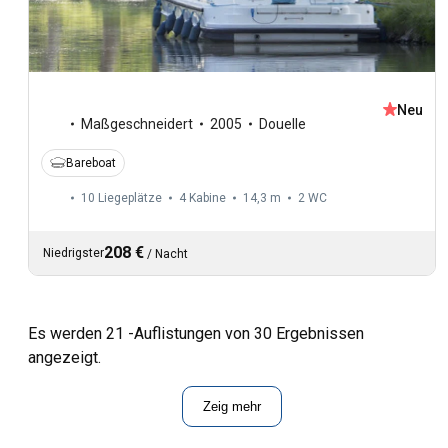
Neu
Maßgeschneidert
2005
Douelle
Bareboat
10 Liegeplätze
4 Kabine
14,3 m
2
WC
208 €
Niedrigster
/
Nacht
Es werden 21 -Auflistungen von 30 Ergebnissen
angezeigt.
Zeig mehr