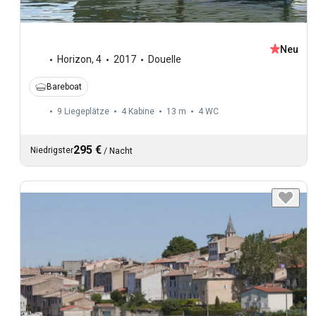
Neu
Horizon
,
4
2017
Douelle
Bareboat
9 Liegeplätze
4 Kabine
13 m
4
WC
295 €
Niedrigster
/
Nacht