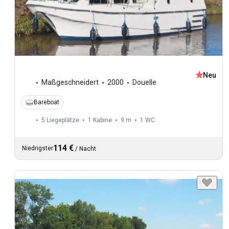
Neu
Maßgeschneidert
2000
Douelle
Bareboat
5 Liegeplätze
1 Kabine
9 m
1
WC
114 €
Niedrigster
/
Nacht