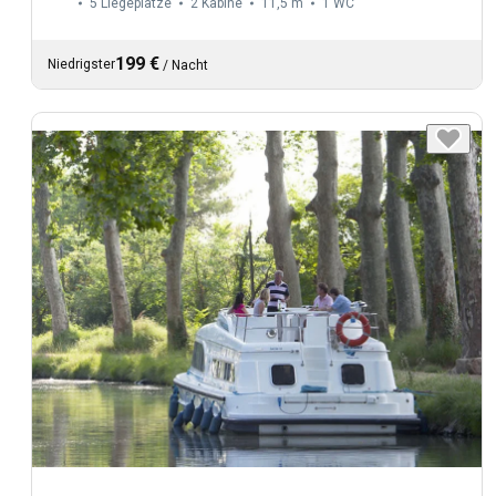
5 Liegeplätze
2 Kabine
11,5 m
1
WC
199 €
Niedrigster
/
Nacht