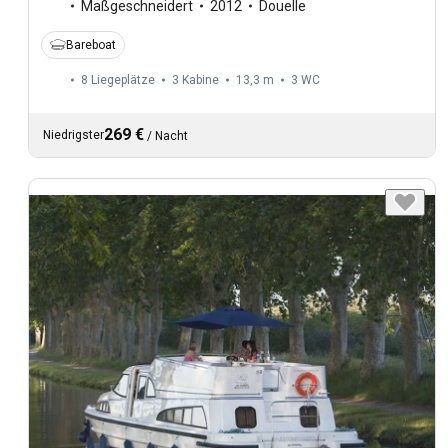
Maßgeschneidert
2012
Douelle
Bareboat
8 Liegeplätze
3 Kabine
13,3 m
3
WC
269 €
Niedrigster
/
Nacht