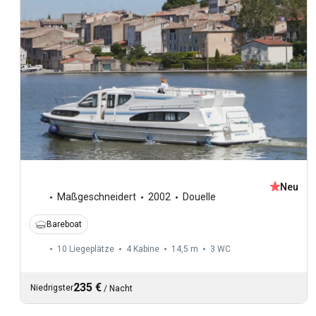
Neu
Maßgeschneidert
2002
Douelle
Bareboat
10 Liegeplätze
4 Kabine
14,5 m
3
WC
235 €
Niedrigster
/
Nacht