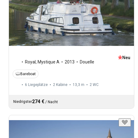
Neu
Royal
,
Mystique A
2013
Douelle
Bareboat
6 Liegeplätze
2 Kabine
13,3 m
2
WC
274 €
Niedrigster
/
Nacht