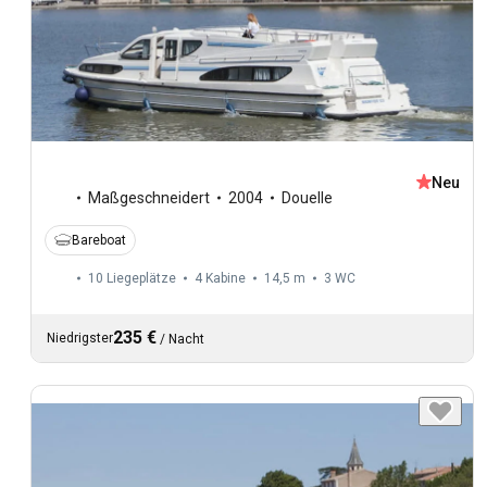
Neu
Maßgeschneidert
2004
Douelle
Bareboat
10 Liegeplätze
4 Kabine
14,5 m
3
WC
235 €
Niedrigster
/
Nacht