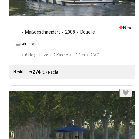
Neu
Maßgeschneidert
2008
Douelle
Bareboat
6 Liegeplätze
2 Kabine
13,3 m
2
WC
274 €
Niedrigster
/
Nacht