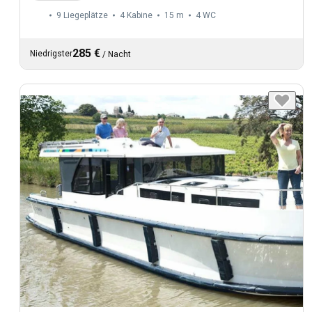
9 Liegeplätze
4 Kabine
15 m
4
WC
285 €
Niedrigster
/
Nacht