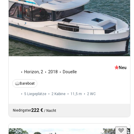
Neu
Horizon
,
2
2018
Douelle
Bareboat
5 Liegeplätze
2 Kabine
11,5 m
2
WC
222 €
Niedrigster
/
Nacht