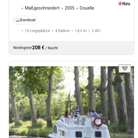
Neu
Maßgeschneidert
2005
Douelle
Bareboat
10 Liegeplätze
4 Kabine
14,3 m
2
WC
208 €
Niedrigster
/
Nacht