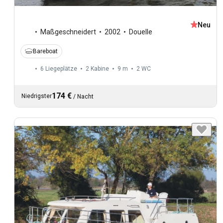
Neu
Maßgeschneidert
2002
Douelle
Bareboat
6 Liegeplätze
2 Kabine
9 m
2
WC
174 €
Niedrigster
/
Nacht