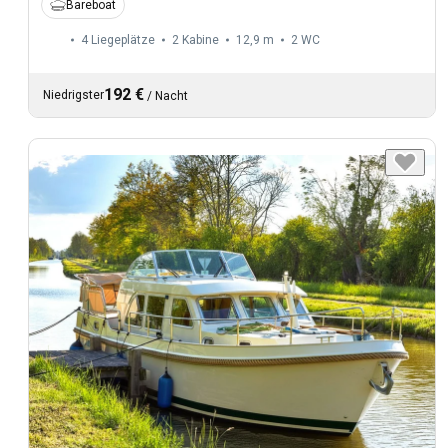
Bareboat
4 Liegeplätze
2 Kabine
12,9 m
2
WC
192 €
Niedrigster
/
Nacht