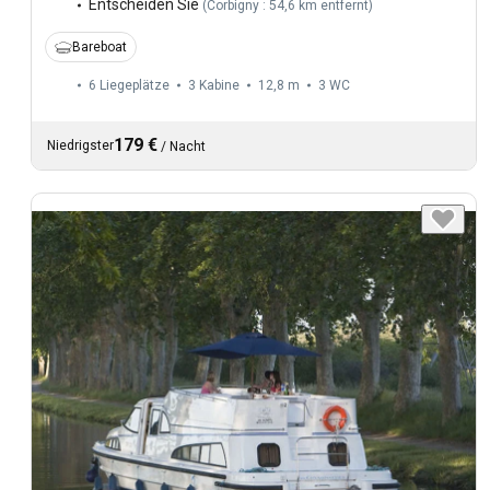
Entscheiden Sie
(
Corbigny : 54,6 km entfernt
)
Bareboat
6 Liegeplätze
3 Kabine
12,8 m
3
WC
179 €
Niedrigster
/
Nacht