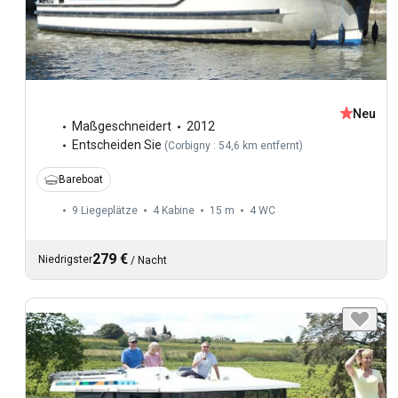
Neu
Maßgeschneidert
2012
Entscheiden Sie
(
Corbigny : 54,6 km entfernt
)
Bareboat
9 Liegeplätze
4 Kabine
15 m
4
WC
279 €
Niedrigster
/
Nacht