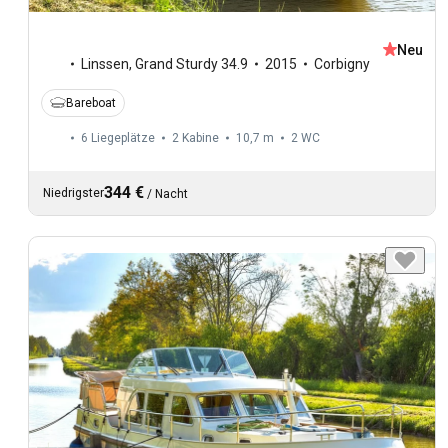
Neu
Linssen
,
Grand Sturdy 34.9
2015
Corbigny
Bareboat
6 Liegeplätze
2 Kabine
10,7 m
2
WC
344 €
Niedrigster
/
Nacht