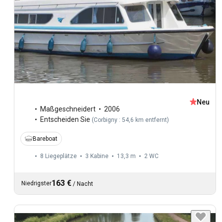
Neu
Maßgeschneidert
2006
Entscheiden Sie
(
Corbigny : 54,6 km entfernt
)
Bareboat
8 Liegeplätze
3 Kabine
13,3 m
2
WC
163 €
Niedrigster
/
Nacht