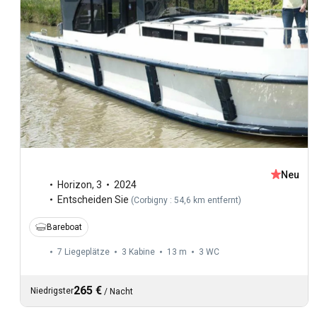
Neu
Horizon
,
3
2024
Entscheiden Sie
(
Corbigny : 54,6 km entfernt
)
Bareboat
7 Liegeplätze
3 Kabine
13 m
3
WC
265 €
Niedrigster
/
Nacht