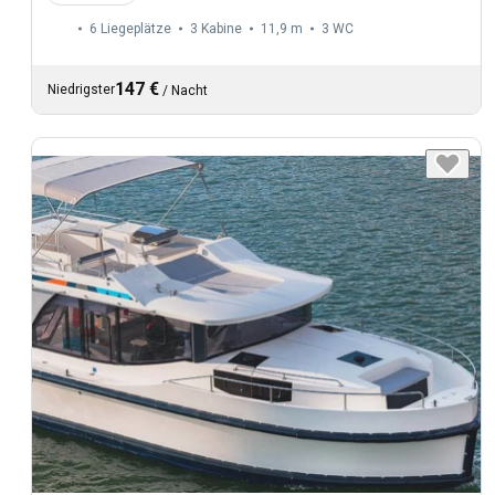
6 Liegeplätze
3 Kabine
11,9 m
3
WC
147 €
Niedrigster
/
Nacht