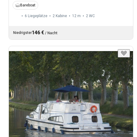
Bareboat
6 Liegeplätze
2 Kabine
12 m
2
WC
146 €
Niedrigster
/
Nacht