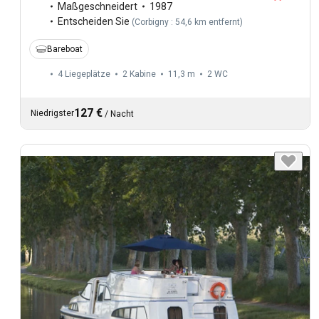
Maßgeschneidert
1987
Entscheiden Sie
(
Corbigny : 54,6 km entfernt
)
Bareboat
4 Liegeplätze
2 Kabine
11,3 m
2
WC
127 €
Niedrigster
/
Nacht