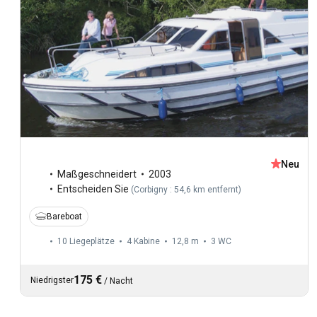
Neu
Maßgeschneidert
2003
Entscheiden Sie
(
Corbigny : 54,6 km entfernt
)
Bareboat
10 Liegeplätze
4 Kabine
12,8 m
3
WC
175 €
Niedrigster
/
Nacht