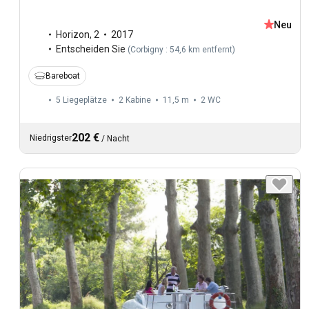
Neu
Horizon
,
2
2017
Entscheiden Sie
(
Corbigny : 54,6 km entfernt
)
Bareboat
5 Liegeplätze
2 Kabine
11,5 m
2
WC
202 €
Niedrigster
/
Nacht