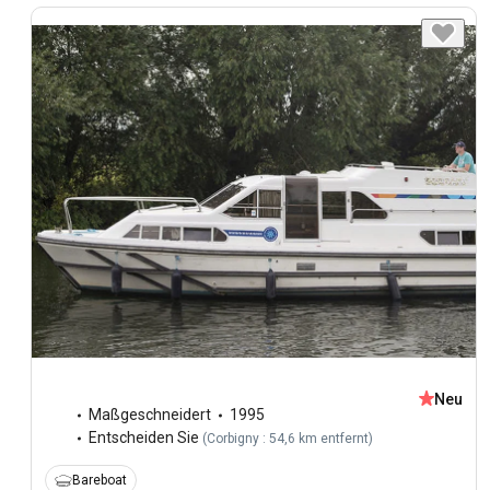
Neu
Maßgeschneidert
1995
Entscheiden Sie
(
Corbigny : 54,6 km entfernt
)
Bareboat