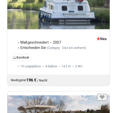
Neu
Maßgeschneidert
2007
Entscheiden Sie
(
Corbigny : 54,6 km entfernt
)
Bareboat
10 Liegeplätze
4 Kabine
14,3 m
2
WC
196 €
Niedrigster
/
Nacht