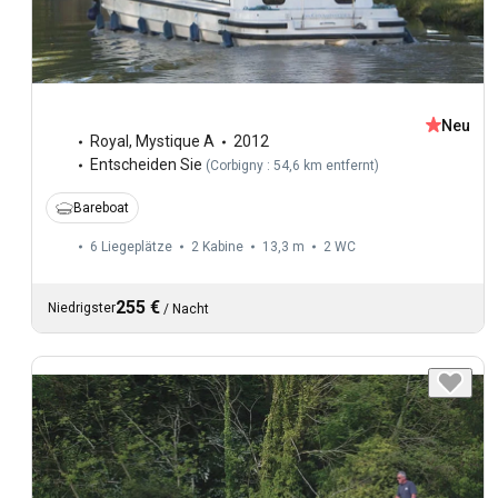
Neu
Royal
,
Mystique A
2012
Entscheiden Sie
(
Corbigny : 54,6 km entfernt
)
Bareboat
6 Liegeplätze
2 Kabine
13,3 m
2
WC
255 €
Niedrigster
/
Nacht