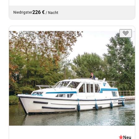
226 €
Niedrigster
/
Nacht
Neu