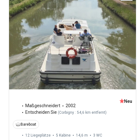
Neu
Maßgeschneidert
2002
Entscheiden Sie
(
Corbigny : 54,6 km entfernt
)
Bareboat
12 Liegeplätze
5 Kabine
14,6 m
3
WC