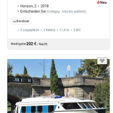
Neu
Horizon
,
2
2018
Entscheiden Sie
(
Corbigny : 54,6 km entfernt
)
Bareboat
5 Liegeplätze
2 Kabine
11,5 m
2
WC
202 €
Niedrigster
/
Nacht