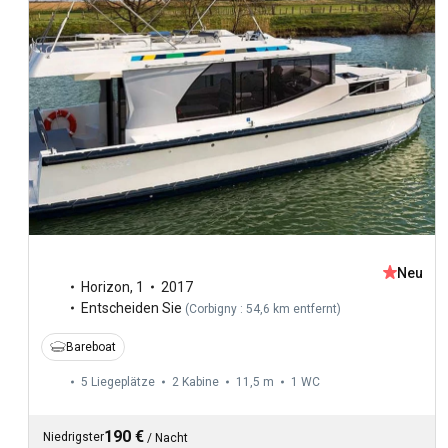
Neu
Horizon
,
1
2017
Entscheiden Sie
(
Corbigny : 54,6 km entfernt
)
Bareboat
5 Liegeplätze
2 Kabine
11,5 m
1
WC
190 €
Niedrigster
/
Nacht